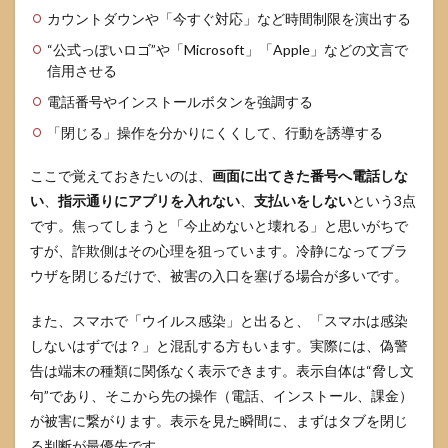
カウントダウンや「今すぐ対応」など時間制限を演出する
“公式っぽいロゴ”や「Microsoft」「Apple」などの文言で
信用させる
電話番号やインストールボタンを強調する
「閉じる」操作を分かりにくくして、行動を誘導する
ここで覚えておきたいのは、
画面に出てきた番号へ電話しな
い
、
指示通りにアプリを入れない
、
支払いをしない
という3点
です。焦ってしまうと「今止めないと壊れる」と思いがちで
すが、詐欺側はその心理を狙っています。冷静になってブラ
ウザを閉じるだけで、被害の入口を塞げる場合が多いです。
また、スマホで「ウイルス感染」と出ると、「スマホは感染
しないはずでは？」と混乱する方もいます。実際には、偽警
告は端末の種類に関係なく表示できます。表示自体は“脅し文
句”であり、そこから先の操作（電話、インストール、課金）
が被害に繋がります。表示を見た瞬間に、まずはタブを閉じ
る判断が最優先です。