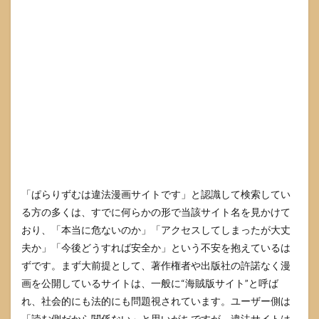
開い
てし
まっ
た時
の対
処手
順
4.1
すぐ
にや
るこ
とチ
ェッ
クリ
「ぱらりずむは違法漫画サイトです」と認識して検索してい
スト
る方の多くは、すでに何らかの形で当該サイト名を見かけて
4.2
おり、「本当に危ないのか」「アクセスしてしまったが大丈
iPhone
夫か」「今後どうすれば安全か」という不安を抱えているは
と
Android
ずです。まず大前提として、著作権者や出版社の許諾なく漫
とPCの
画を公開しているサイトは、一般に“海賊版サイト”と呼ば
確認点
れ、社会的にも法的にも問題視されています。ユーザー側は
4.3
「読む側だから関係ない」と思いがちですが、違法サイトは