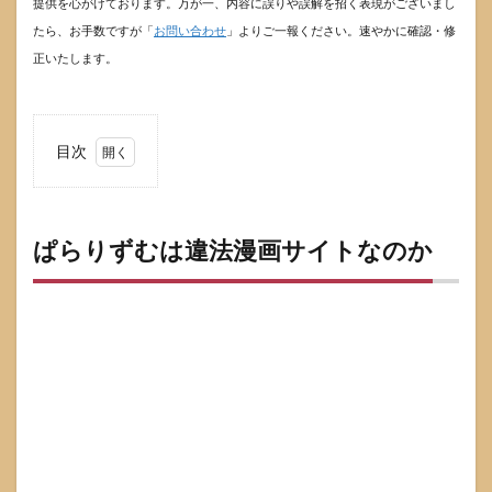
提供を心がけております。万が一、内容に誤りや誤解を招く表現がございまし
たら、お手数ですが「
お問い合わせ
」よりご一報ください。速やかに確認・修
正いたします。
目次
1
ぱら
りず
むは
ぱらりずむは違法漫画サイトなのか
違法
漫画
サイ
トな
のか
1.1
違法
サイ
トと
判断
でき