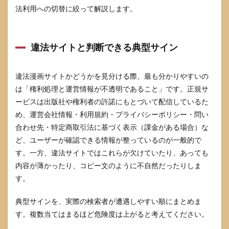
公式
法利用への切替に絞って解説します。
の方
法
5.2
違法サイトと判断できる典型サイン
電子
書店
とサ
ブス
違法漫画サイトかどうかを見分ける際、最も分かりやすいの
クの
は「権利処理と運営情報が不透明であること」です。正規サ
選び
ービスは出版社や権利者の許諾にもとづいて配信しているた
方
め、運営会社情報・利用規約・プライバシーポリシー・問い
6
合わせ先・特定商取引法に基づく表示（課金がある場合）な
ぱら
りず
ど、ユーザーが確認できる情報が整っているのが一般的で
む関
す。一方、違法サイトではこれらが欠けていたり、あっても
連の
内容が薄かったり、コピー文のように不自然だったりしま
検索
で迷
す。
わな
いコ
典型サインを、実際の検索者が遭遇しやすい順にまとめま
ツ
す。複数当てはまるほど危険度は上がると考えてください。
6.1