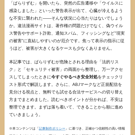
「ぱらりずむ」を開いたら、突然の広告遷移や「ウイルスに
感染しました」といった警告表示が出て、心臓が冷えるよう
な不安に襲われた――そんな状況に心当たりはないでしょう
か。違法漫画サイトは、著作権の問題だけでなく、偽ウイル
ス警告やサポート詐欺、通知スパム、フィッシングなど“現実
の被害”に直結しやすいのが厄介です。焦って表示の指示に従
うほど、被害が大きくなるケースも少なくありません。
本記事では、ぱらりずむが危険とされる理由を「法的リス
ク」と「セキュリティ被害」の両面から整理し、万一アクセ
スしてしまったときに
今すぐやるべき安全対処
をチェックリ
スト形式で解説します。さらに、ABJマークなど正規配信を
見分ける視点と、無料でも試せる合法サービスへの切り替え
方までまとめました。読むべきポイントが分かれば、不安は
整理できます。まずは落ち着いて、できることから順に進め
ていきましょう。
※本コンテンツは「
記事制作ポリシー
」に基づき、正確かつ信頼性の高い情報