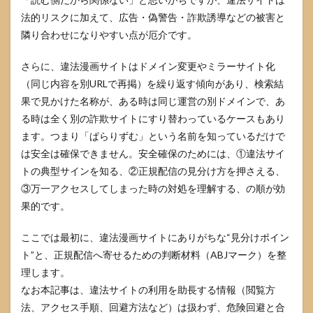
クレ
法的リスクに加えて、広告・偽警告・詐欺誘導などの被害と
カや
ログ
隣り合わせになりやすい点が厄介です。
イン
した
さらに、違法漫画サイトはドメイン変更やミラーサイト化
場合
の対
（同じ内容を別URLで再掲）を繰り返す傾向があり、検索結
応
果で見かけた名称が、ある時は同じ運営の別ドメインで、あ
5
る時は全く別の詐欺サイトにすり替わっているケースもあり
ぱら
ます。つまり「ぱらりずむ」という名前を知っているだけで
りず
は安全は確保できません。安全確保のためには、①違法サイ
むの
代わ
トの典型サインを知る、②正規配信の見分け方を押さえる、
りに
③万一アクセスしてしまった時の対処を理解する、の順が効
使え
る合
果的です。
法サ
ービ
ここでは最初に、違法漫画サイトにありがちな“見分けポイン
ス
ト”と、正規配信へ寄せるための判断材料（ABJマーク）を整
5.1
理します。
無料
なお本記事は、違法サイトの利用を助長する情報（閲覧方
で試
せる
法、アクセス手順、回避方法など）は扱わず、危険回避と合