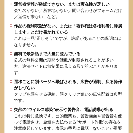
似た
運営者情報が確認できない、または実在性が乏しい
サイ
会社名がない／所在地がない／問い合わせがフォームだけ
ト名
／返信が来ない、など。
やミ
ラー
作品の権利表記がない、または「著作権は各権利者に帰属
の見
します」とだけ書かれている
分け
これは一見“正しそう”ですが、許諾があることの説明には
6.2
なりません。
家族
や子
無料で最新話まで大量に並んでいる
ども
公式の無料公開は期間や話数が制限されることが多い一
の端
方、違法サイトは無制限に見える形で並ぶことがありま
末を
す。
守る
設定
遷移ごとに別ページへ飛ばされる、広告が過剰、戻る操作
がしづらい
タップを誤らせる導線、誤クリック狙いの広告配置は典型
です。
突然の“ウイルス感染”表示や警告音、電話誘導が出る
これは特に危険です。公的機関も、警告画面や警告音を使
って電話させ、金銭を支払わせる“サポート詐欺”の存在を
注意喚起しています。表示の番号に電話しないことが重要