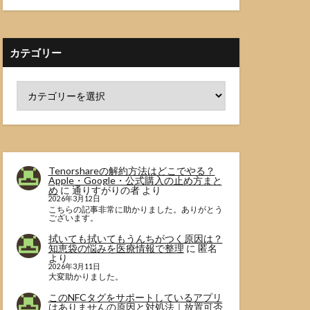
カテゴリー
Tenorshareの解約方法はどこでやる？
Apple・Google・公式購入の止め方まと
め
に
通りすがりの者
より
2026年3月12日
こちらの記事非常に助かりました。ありがとう
ございます。
拭いても拭いてもうんちがつく原因は？
知恵袋の悩みを医療情報で整理
に
匿名
より
2026年3月11日
大変助かりました。
このNFCタグをサポートしているアプリ
はありませんの原因と対処法｜放置可否