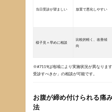
る
痛
当日受診が望ましい
放置で悪化しやすい
み
を
迷
わ
ず
説
比較的軽く、改善傾
様子見＋早めに相談
明
向
で
き
る4
つ
※#7119は地域により実施状況が異なり
の
受診すべきか」の相談が可能です。
整
理
法
2.1
お腹が締め付けられる痛み
締め
付け
法
感は