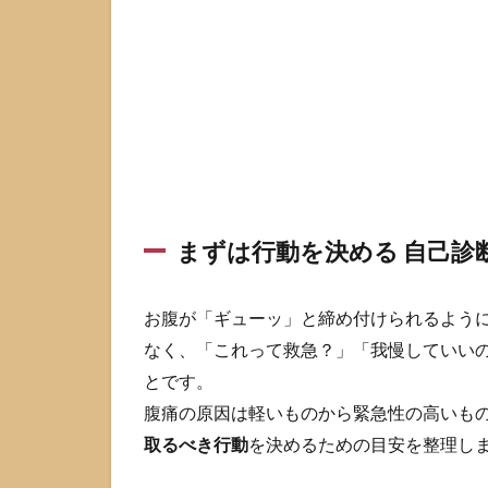
に
や
る
30
秒
チ
ェ
ッ
ク
1.1
まずは行動を決める 自己診
まず
は行
動を
お腹が「ギューッ」と締め付けられるよう
決め
なく、「これって救急？」「我慢していい
る 自
己診
とです。
断で
腹痛の原因は軽いものから緊急性の高いも
はな
く緊
取るべき行動
を決めるための目安を整理し
急度
の目