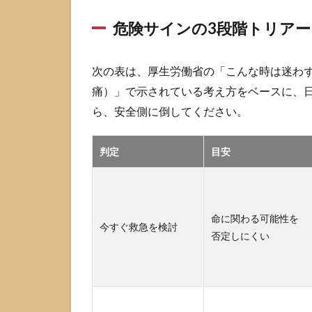
安
危険サインの3段階トリアー
1.2
危険
サイ
次の表は、厚生労働省の「こんな時は迷わず
ンの3
痛）」で示されている考え方をベースに、
段階
ら、安全側に倒してください。
トリ
アー
ジ表
判定
目安
2
お
腹
が
命に関わる可能性を
締
今すぐ救急を検討
否定しにくい
め
付
け
ら
れ