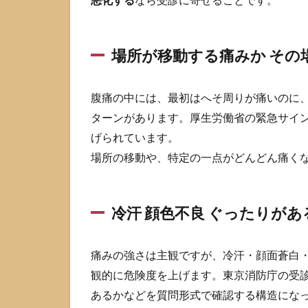
が移
動す
る痛
場所が移動する痛みか その
みか
その
場に
腹痛の中には、最初はへそ周りが痛いのに
固定
され
ターンがあります。厚生労働省の緊急サイ
る痛
げられています。
みか
場所の移動や、特定の一点がどんどん痛く
2.4
冷汗
顔色
不良
冷汗 顔色不良 ぐったりがあ
ぐっ
たり
があ
痛みの強さは主観ですが、冷汗・顔面蒼白
るか
観的に危険度を上げます。東京消防庁の受
2.5
あるかなどを質問形式で確認する構造にな
血便