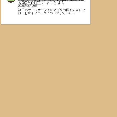
を30秒で判定
に
まこと
より
2026年2月20日
訂正 おサイフケータイのアプリの再インストで
は おサイフケータイのアプリで IC…