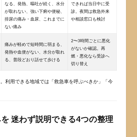
なる、発熱、嘔吐が続く、水分
できれば当日中に受
が取れない、強い下痢や便秘、
診。夜間は救急外来
排尿の痛み・血尿、これまでに
や相談窓口も検討
ない痛み
2〜3時間ごとに悪化
痛みが軽めで短時間に弱まる、
がないか確認。再
発熱や血便がない、水分が取れ
燃・悪化なら受診へ
る、普段どおり話せて歩ける
切り替え
ます。利用できる地域では「救急車を呼ぶべきか」「今
を 迷わず説明できる4つの整理