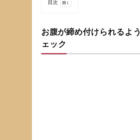
目次
1
お
腹
お腹が締め付けられるよう
が
締
ェック
め
付
け
ら
れ
る
よ
う
に
痛
い
と
き
最
初