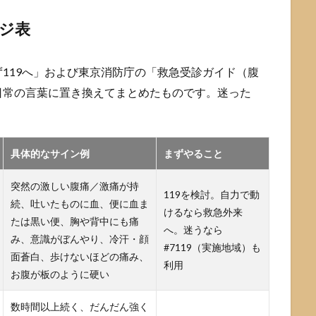
ジ表
119へ」および東京消防庁の「救急受診ガイド（腹
日常の言葉に置き換えてまとめたものです。迷った
具体的なサイン例
まずやること
突然の激しい腹痛／激痛が持
119を検討。自力で動
続、吐いたものに血、便に血ま
けるなら救急外来
たは黒い便、胸や背中にも痛
へ。迷うなら
み、意識がぼんやり、冷汗・顔
#7119（実施地域）も
面蒼白、歩けないほどの痛み、
利用
お腹が板のように硬い
数時間以上続く、だんだん強く