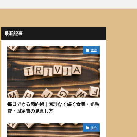
最新記事
雑学
毎日できる節約術｜無理なく続く食費・光熱
費・固定費の見直し方
雑学