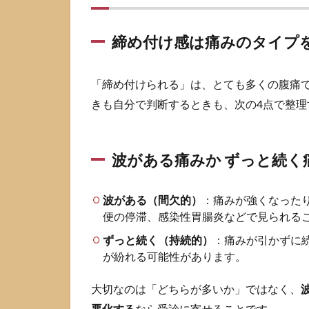
痛み
のタ
イプ
締め付け感は痛みのタイプ
を言
葉に
する
「締め付けられる」は、とても多くの腹痛
と判
きも自分で判断するときも、次の4点で整
断が
早い
2.2
波がある痛みか ずっと続く
波が
ある
痛み
波がある（間欠的）
：痛みが強くなった
か ず
便の停滞、感染性胃腸炎などで見られる
っと
続く
ずっと続く（持続的）
：痛みが引かずに
痛み
が紛れる可能性があります。
か
大切なのは「どちらが多いか」ではなく、
2.3
場所
悪化する
なら受診に寄せることです。