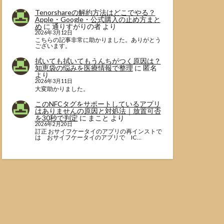
Tenorshareの解約方法はどこでやる？
Apple・Google・公式購入の止め方まと
め
に
通りすがりの者
より
2026年3月12日
こちらの記事非常に助かりました。ありがとう
ございます。
拭いても拭いてもうんちがつく原因は？
知恵袋の悩みを医療情報で整理
に
匿名
より
2026年3月11日
大変助かりました。
このNFCタグをサポートしているアプリ
はありませんの原因と対処法｜放置可否
を30秒で判定
に
まこと
より
2026年2月20日
訂正 おサイフケータイのアプリの再インストで
は おサイフケータイのアプリで IC…