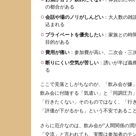
2
の都合がある
飲
み
会話や場のノリがしんどい
：大人数の雑
会
込まれる
を
プライベートを優先したい
：家族との時
角
目的がある
が
立
費用が痛い
：参加費が高い、二次会・三
た
ず
断りにくい空気が苦しい
：誘いが半ば義
に
る
断
る
ここで見落としがちなのが、「飲み会が嫌
基
飲み会に付随する「気遣い」と「同調圧力
本
ル
「行きたくない」そのものではなく、「行
ー
「評価が下がるかも」という不安であるこ
ル
2.1
さらに厄介なのは、飲み会が“人間関係の潤
断り
「交流」と言われても、実際は参加者のテ
方の