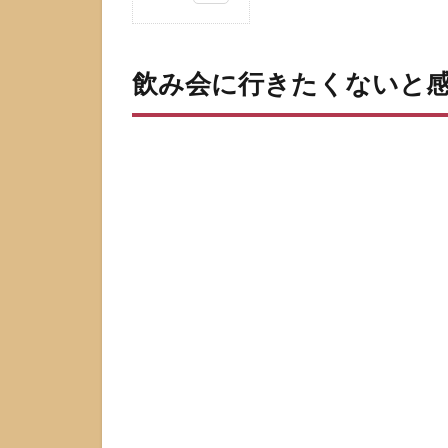
1
飲
み
飲み会に行きたくないと
会
に
行
き
た
く
な
い
と
感
じ
る
の
は
普
通
の
こ