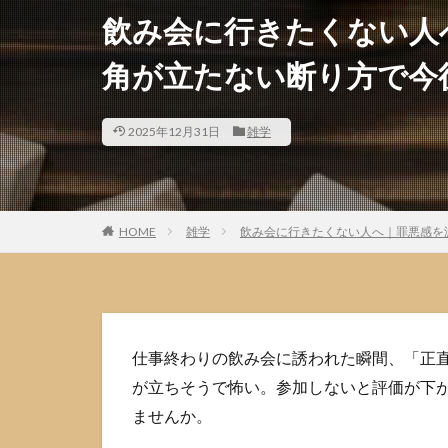
飲み会に行きたくない人
角が立たない断り方で今
2025年12月31日
雑学
HOME
雑学
飲み会に行きたくない人へ｜罪悪感を
仕事終わりの飲み会に誘われた瞬間、「正
が立ちそうで怖い。参加しないと評価が下
ませんか。