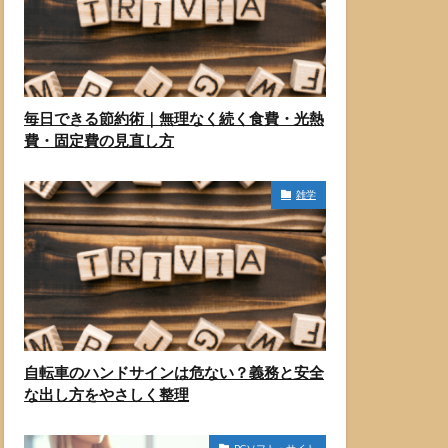
毎日できる節約術｜無理なく続く食費・光熱
費・固定費の見直し方
雑学
自転車のハンドサインは危ない？義務と安全
な出し方をやさしく整理