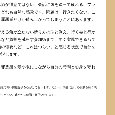
お酒が得意ではない、会話に気を遣って疲れる、プラ
―どれも自然な感覚です。問題は「行きたくない」こ
、罪悪感だけが積み上がってしまうことにあります。
使える角が立たない断り方の型と例文、行く会と行か
るなど負担を減らす参加術まで、すぐ実践できる形で
酒の強要など「これはつらい」と感じる状況で自分を
解説します。
、罪悪感を最小限にしながら自分の時間と心身を守れ
頼性の高い情報提供を心がけております。万が一、内容に誤りや誤解を招く表
報ください。速やかに確認・修正いたします。