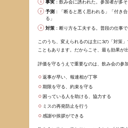
LINE・
事実
：飲み会に誘われた。参加者が多そ
口頭そ
予測
：「断ると悪く思われる」「付き合
れぞれ
る」
のポイ
ント
対策
：断り方を工夫する。普段の仕事で
3
このうち、変えられるのは主に3の「対策
そ
の
こともあります。だからこそ、最も効果が
ま
ま
評価を守るうえで重要なのは、飲み会の参
使
え
返事が早い、報連相が丁寧
る
断
期限を守る、約束を守る
り
方
困っている人を助ける、協力する
例
ミスの再発防止を行う
文
集
感謝や挨拶ができる
相
手