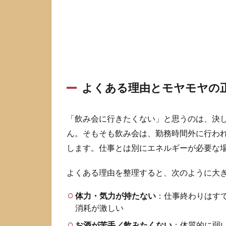
と
1.1
よく
ある
理由
とモ
ヤモ
よくある理由とモヤモヤの
ヤの
正体
1.2
「飲み会に行きたくない」と思うのは、決
行か
ん。そもそも飲み会は、勤務時間外に行わ
ない
します。仕事とは別にエネルギーが必要な
と評
価が
下が
よくある理由を整理すると、次のように大
る不
安へ
体力・気力が持たない
：仕事終わりはす
の考
消耗が激しい
え方
お酒が苦手／飲みたくない
：体質的に弱