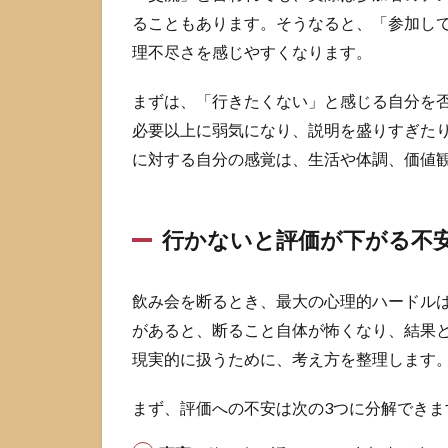
型は
ることもあります。そうなると、「参加し
感謝
理不尽さを感じやすくなります。
→結
論→
まずは、「行きたくない」と感じる自分を
短い
理由
必要以上に弱気になり、説明を盛りすぎた
→代
に対する自分の感覚は、生活や体調、価値
案
2.2
理由
行かないと評価が下がる不
は言
いす
ぎな
飲み会を断るとき、最大の心理的ハードル
い、
があると、断ること自体が怖くなり、結果
嘘は
整合
現実的に扱うために、考え方を整理します
性が
命
まず、評価への不安は次の3つに分解できま
2.3