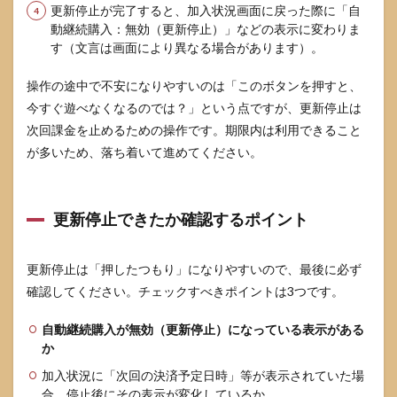
更新停止が完了すると、加入状況画面に戻った際に「自
か？
動継続購入：無効（更新停止）」などの表示に変わりま
7.3
す（文言は画面により異なる場合があります）。
ファ
ミリ
操作の途中で不安になりやすいのは「このボタンを押すと、
ープ
今すぐ遊べなくなるのでは？」という点ですが、更新停止は
ラン
の購
次回課金を止めるための操作です。期限内は利用できること
入者
が多いため、落ち着いて進めてください。
が分
から
ない
とき
更新停止できたか確認するポイント
は？
7.4
セー
更新停止は「押したつもり」になりやすいので、最後に必ず
ブデ
確認してください。チェックすべきポイントは3つです。
ータ
は消
自動継続購入が無効（更新停止）になっている表示がある
えま
か
す
か？
加入状況に「次回の決済予定日時」等が表示されていた場
7.5
合、停止後にその表示が変化しているか