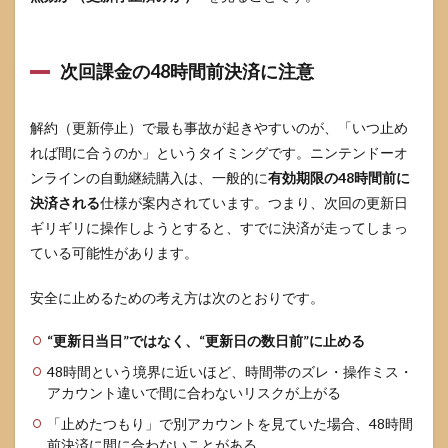
ライ
ンプ
レイ
と特
次回課金の48時間前決済に注意
典の
停止
範囲
解約（更新停止）で最も事故が起きやすいのが、「いつ止め
5.2
れば間に合うのか」というタイミングです。ニンテンドーオ
セー
ンラインの自動継続購入は、一般的に
有効期限の48時間前に
ブデ
決済される
仕様が案内されています。つまり、次回の更新日
ータ
お預
ギリギリに操作しようとすると、すでに決済が走ってしまっ
かり
ている可能性があります。
は180
日で
どう
安全に止めるための考え方は次のとおりです。
扱わ
れる
“更新日当日”ではなく、“更新日の数日前”に止める
か
48時間という境界に近いほど、時間帯のズレ・操作ミス・
5.3
アカウント違いで間に合わないリスクが上がる
カタ
ログ
「止めたつもり」で別アカウントを見ていた場合、48時間
チケ
前決済に間に合わないことがある