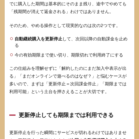
でに購入した期間は基本的にそのまま残り、途中でやめても
自動
継続
「残期間が消えて返金される」わけではありません。
購入
の更
そのため、やめる操作として現実的なのは次の2つです。
新停
止ボ
タン
自動継続購入を更新停止
して、次回以降の自動課金を止め
が出
る
ない
今の有効期限まで使い切り、期限切れで利用終了にする
4.2
ファ
この仕組みを理解せずに「解約したのにまだ加入中表示が出
ミリ
る」「まだオンラインで遊べるのはなぜ？」と悩むケースが
ープ
ラン
多いので、まずは「更新停止＝次回課金停止」「期限までは
加入
利用可能」という土台を押さえることが大切です。
中と
表示
され
て止
更新停止しても期限までは利用できる
めら
れな
い
更新停止を行った瞬間にサービスが切れるわけではありませ
4.3