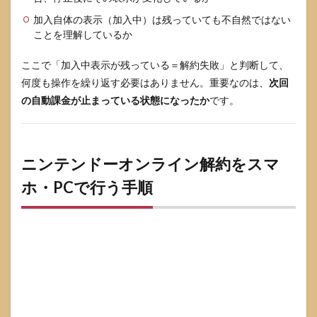
解約
加入自体の表示（加入中）は残っていても不自然ではない
後も
ことを理解しているか
ダウ
ンロ
ード
ここで「加入中表示が残っている＝解約失敗」と判断して、
ソフ
何度も操作を繰り返す必要はありません。重要なのは、
次回
トは
遊べ
の自動課金が止まっている状態になったか
です。
ます
か？
8
ニンテンドーオンライン解約をスマ
まと
め
ホ・PCで行う手順