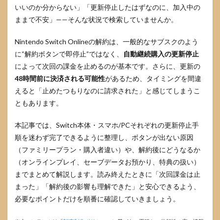
いいのか分からない」「更新停止したはずなのに、加入中の
ままで不安」——そんな状況で検索していませんか。
Nintendo Switch Onlineの解約は、一般的なサブスクのよう
に“解約ボタンで即停止”ではなく、
自動継続購入の更新停止
によって次回の課金を止めるのが基本です。さらに、更新の
48時間前に決済される可能性
があるため、タイミングを間違
えると「止めたつもりなのに請求された」と感じてしまうこ
ともあります。
本記事では、Switch本体・スマホ/PCそれぞれの更新停止手
順を迷わず完了できるように整理し、ボタンが出ない原因
（ファミリープラン・購入者違い）や、解約後にどうなるか
（オンラインプレイ、セーブデータお預かり、特典の扱い）
までまとめて解説します。読み終えたときに「次回課金は止
まった」「解約後の影響も理解できた」と安心できるよう、
必要なポイントだけを順番に確認していきましょう。