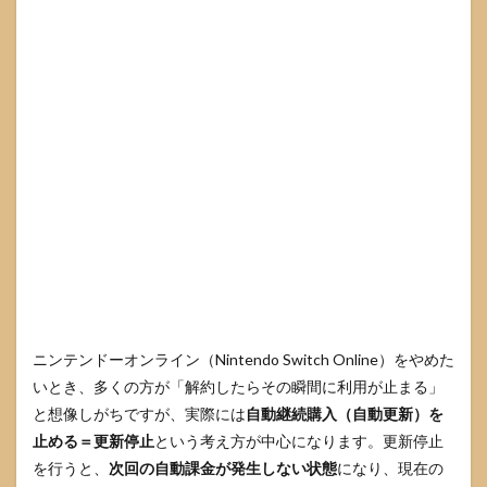
スマ
ホ・
PC
で行
う手
順
3.1
ニン
テン
ドー
アカ
ウン
トに
ログ
イン
して
進め
る
ニンテンドーオンライン（Nintendo Switch Online）をやめた
いとき、多くの方が「解約したらその瞬間に利用が止まる」
3.2
更新
と想像しがちですが、実際には
自動継続購入（自動更新）を
停止
止める＝更新停止
という考え方が中心になります。更新停止
の操
を行うと、
作手
次回の自動課金が発生しない状態
になり、現在の
順