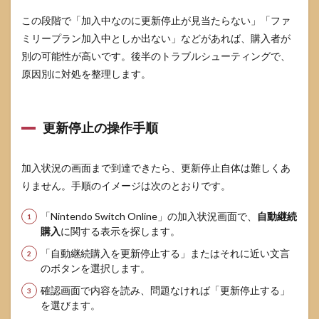
よく
この段階で「加入中なのに更新停止が見当たらない」「ファ
ある
ミリープラン加入中としか出ない」などがあれば、購入者が
質問
別の可能性が高いです。後半のトラブルシューティングで、
7.1
原因別に対処を整理します。
更新
停止
する
とす
更新停止の操作手順
ぐ使
えな
くな
りま
加入状況の画面まで到達できたら、更新停止自体は難しくあ
す
りません。手順のイメージは次のとおりです。
か？
7.2
「Nintendo Switch Online」の加入状況画面で、
自動継続
更新
購入
に関する表示を探します。
停止
「自動継続購入を更新停止する」またはそれに近い文言
を取
のボタンを選択します。
りや
めて
確認画面で内容を読み、問題なければ「更新停止する」
継続
を選びます。
でき
ます