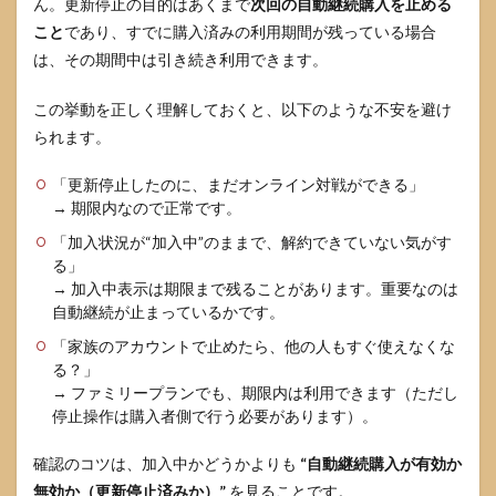
ん。更新停止の目的はあくまで
次回の自動継続購入を止める
更新
こと
であり、すでに購入済みの利用期間が残っている場合
停止
した
は、その期間中は引き続き利用できます。
のに
請求
この挙動を正しく理解しておくと、以下のような不安を避け
され
たと
られます。
感じ
ると
「更新停止したのに、まだオンライン対戦ができる」
き
→ 期限内なので正常です。
5
「加入状況が“加入中”のままで、解約できていない気がす
ニン
る」
テン
→ 加入中表示は期限まで残ることがあります。重要なのは
ドー
オン
自動継続が止まっているかです。
ライ
「家族のアカウントで止めたら、他の人もすぐ使えなくな
ン解
る？」
約後
にど
→ ファミリープランでも、期限内は利用できます（ただし
うな
停止操作は購入者側で行う必要があります）。
るか
確認のコツは、加入中かどうかよりも
“自動継続購入が有効か
5.1
オン
無効か（更新停止済みか）”
を見ることです。