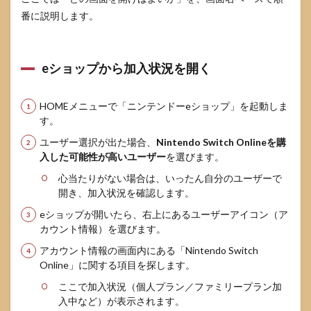
決済
番に説明します。
予定
日時
の見
方
eショップから加入状況を開く
6.2
追加
パッ
HOMEメニューで「ニンテンドーeショップ」を起動しま
クや
す。
プラ
ン変
ユーザー選択が出た場合、
Nintendo Switch Onlineを購
更の
入した可能性が高いユーザー
を選びます。
選択
肢
心当たりがない場合は、いったん自分のユーザーで
開き、加入状況を確認します。
6.3
eショップが開いたら、右上にあるユーザーアイコン（ア
返
金・
カウント情報）を選びます。
払い
アカウント情報の画面内にある「Nintendo Switch
戻し
の基
Online」に関する項目を探します。
本方
ここで加入状況（個人プラン／ファミリープラン加
針
入中など）が表示されます。
7