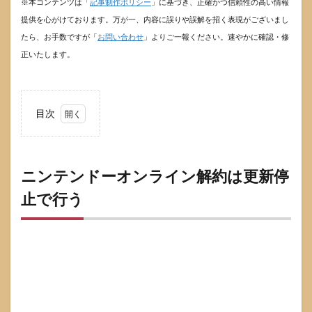
※本コンテンツは「
記事制作ポリシー
」に基づき、正確かつ信頼性の高い情報
提供を心がけております。万が一、内容に誤りや誤解を招く表現がございまし
たら、お手数ですが「
お問い合わせ
」よりご一報ください。速やかに確認・修
正いたします。
目次
1
ニン
テン
ドー
ニンテンドーオンライン解約は更新停
オン
止で行う
ライ
ン解
約は
更新
停止
で行
う
1.1
途中