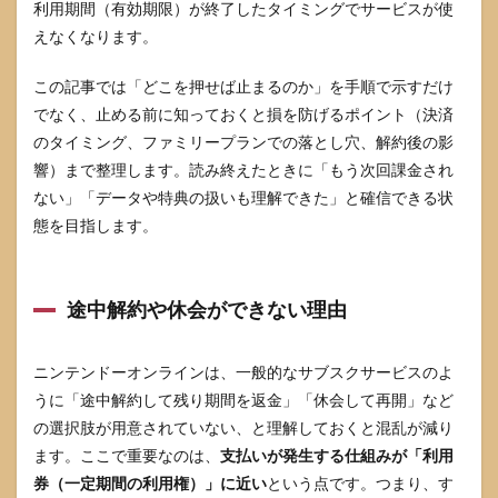
利用期間（有効期限）が終了したタイミングでサービスが使
3.3
えなくなります。
ログ
イン
この記事では「どこを押せば止まるのか」を手順で示すだけ
でき
でなく、止める前に知っておくと損を防げるポイント（決済
ない
とき
のタイミング、ファミリープランでの落とし穴、解約後の影
の確
響）まで整理します。読み終えたときに「もう次回課金され
認事
ない」「データや特典の扱いも理解できた」と確信できる状
項
態を目指します。
4
ニン
テン
ドー
途中解約や休会ができない理由
オン
ライ
ン解
ニンテンドーオンラインは、一般的なサブスクサービスのよ
約で
困り
うに「途中解約して残り期間を返金」「休会して再開」など
やす
の選択肢が用意されていない、と理解しておくと混乱が減り
いケ
ます。ここで重要なのは、
支払いが発生する仕組みが「利用
ース
券（一定期間の利用権）」に近い
という点です。つまり、す
4.1