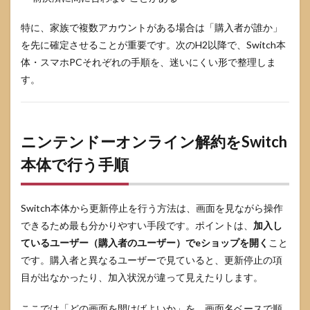
ット
など
特に、家族で複数アカウントがある場合は「購入者が誰か」
加入
者特
を先に確定させることが重要です。次のH2以降で、Switch本
典の
体・スマホPCそれぞれの手順を、迷いにくい形で整理しま
扱い
す。
6
ニン
テン
ドー
ニンテンドーオンライン解約をSwitch
オン
ライ
本体で行う手順
ン解
約前
に確
認し
Switch本体から更新停止を行う方法は、画面を見ながら操作
たい
できるため最も分かりやすい手段です。ポイントは、
加入し
チェ
ック
ているユーザー（購入者のユーザー）でeショップを開く
こと
リス
です。購入者と異なるユーザーで見ていると、更新停止の項
ト
目が出なかったり、加入状況が違って見えたりします。
6.1
次回
ここでは「どの画面を開けばよいか」を、画面名ベースで順