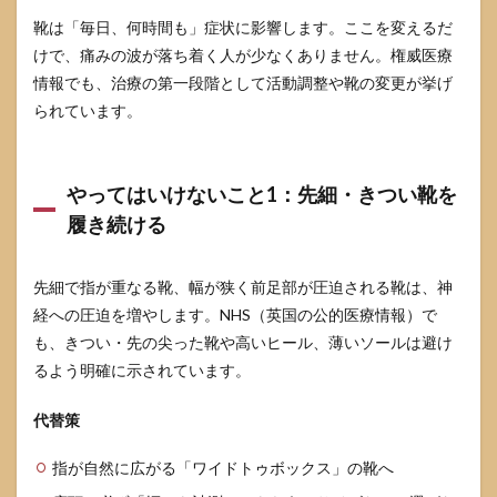
「現
実的
靴は「毎日、何時間も」症状に影響します。ここを変えるだ
な負
けで、痛みの波が落ち着く人が少なくありません。権威医療
担カ
情報でも、治療の第一段階として活動調整や靴の変更が挙げ
ッ
ト」
られています。
チェ
ック
リス
ト
やってはいけないこと1：先細・きつい靴を
4
履き続ける
モー
トン
病で
先細で指が重なる靴、幅が狭く前足部が圧迫される靴は、神
避け
経への圧迫を増やします。NHS（英国の公的医療情報）で
たい
運動
も、きつい・先の尖った靴や高いヒール、薄いソールは避け
とセ
るよう明確に示されています。
ルフ
ケア
代替策
の落
とし
穴
指が自然に広がる「ワイドトゥボックス」の靴へ
4.1