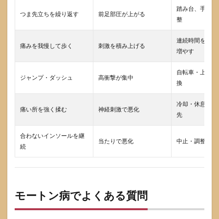
踏み台、手すり
つま先立ちを繰り返す
前足部圧が上がる
整
連続時間を分割
痛みを我慢して歩く
刺激を積み上げる
増やす
自転車・上半身
ジャンプ・ダッシュ
高衝撃が集中
換
冷却・休息・靴
痛い所を強く揉む
神経刺激で悪化
先
合わないインソールを継
当たりで悪化
中止・調整・相
続
モートン病でよくある質問