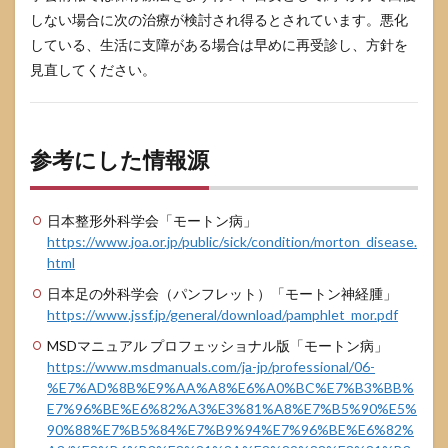
しない場合に次の治療が検討され得るとされています。悪化
している、生活に支障がある場合は早めに再受診し、方針を
見直してください。
参考にした情報源
日本整形外科学会「モートン病」
https://www.joa.or.jp/public/sick/condition/morton_disease.
html
日本足の外科学会（パンフレット）「モートン神経腫」
https://www.jssf.jp/general/download/pamphlet_mor.pdf
MSDマニュアル プロフェッショナル版「モートン病」
https://www.msdmanuals.com/ja-jp/professional/06-
%E7%AD%8B%E9%AA%A8%E6%A0%BC%E7%B3%BB%
E7%96%BE%E6%82%A3%E3%81%A8%E7%B5%90%E5%
90%88%E7%B5%84%E7%B9%94%E7%96%BE%E6%82%