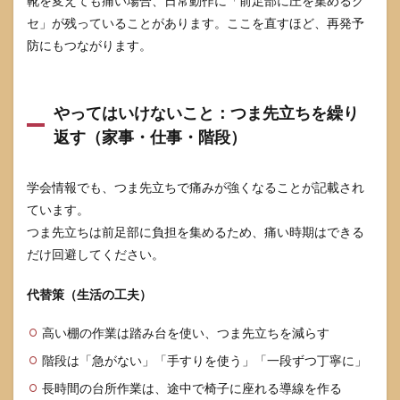
靴を変えても痛い場合、日常動作に「前足部に圧を集めるク
モー
セ」が残っていることがあります。ここを直すほど、再発予
トン
病で
防にもつながります。
よく
ある
質問
やってはいけないこと：つま先立ちを繰り
7.1
返す（家事・仕事・階段）
自然
に治
るこ
とは
学会情報でも、つま先立ちで痛みが強くなることが記載され
あり
ています。
ます
つま先立ちは前足部に負担を集めるため、痛い時期はできる
か？
だけ回避してください。
7.2
受診
代替策（生活の工夫）
する
なら
何科
高い棚の作業は踏み台を使い、つま先立ちを減らす
です
か？
階段は「急がない」「手すりを使う」「一段ずつ丁寧に」
何を
長時間の台所作業は、途中で椅子に座れる導線を作る
伝え