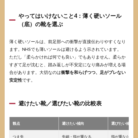
ける
やってはいけないこと4：薄く硬いソール
5
モー
（底）の靴を選ぶ
トン
病の
保存
薄く硬いソールは、前足部への衝撃が直接伝わりやすくなり
療法
ます。NHSでも薄いソールは避けるよう示されています。
でよ
く使
ただし「柔らかければ何でも良い」でもありません。柔らか
う対
すぎて足が沈むと、踏み返しが不安定になり痛みが増える場
策と
注意
合があります。大切なのは
衝撃を和らげつつ、足がブレない
点
安定性
です。
5.1
中足
骨パ
避けたい靴／選びたい靴の比較表
ッ
ド・
足底
挿板
観点
避けたい傾向
選びたい傾向
は
「痛
つま先
先細・指が重なる
指が重ならず余
い点