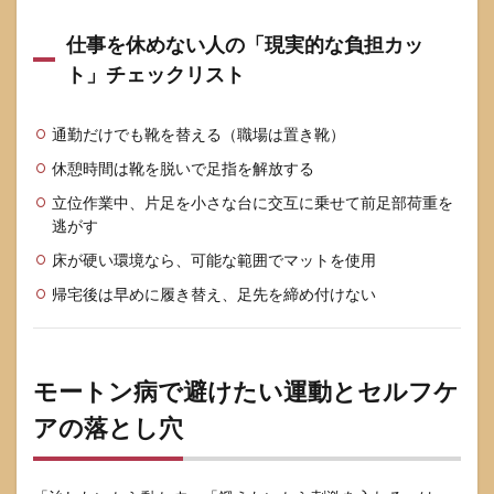
目安
です
仕事を休めない人の「現実的な負担カッ
か？
ト」チェックリスト
8
参考
にし
通勤だけでも靴を替える（職場は置き靴）
た情
報源
休憩時間は靴を脱いで足指を解放する
立位作業中、片足を小さな台に交互に乗せて前足部荷重を
逃がす
床が硬い環境なら、可能な範囲でマットを使用
帰宅後は早めに履き替え、足先を締め付けない
モートン病で避けたい運動とセルフケ
アの落とし穴