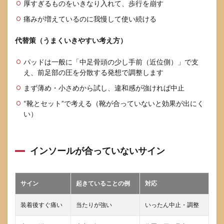
厚すぎるものをいきなり入れて、歩行を崩す
痛みが増えているのに我慢して使い続ける
代替策（うまくいきやすい考え方）
パッドは一般に「中足骨頭の少し手前（近位側）」で支
え、前足部の圧を分散する発想で調整します
まず薄め・小さめから試し、違和感が強ければ中止
“靴とセット”で考える（靴が合っていないと効果が出にく
い）
インソールが合っていないサイン
サイン
起きていることの例
対応
装着後すぐ痛い
当たりが強い
いったん中止・調整