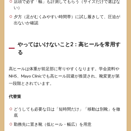
店頭で必ず「幅」も計測してもらう（サイズだけで選ばな
やっ
い）
ては
いけ
夕方（足がむくみやすい時間帯）に試し履きして、圧迫が
ない
出ないか確認
こ
と：
ジャ
ン
やってはいけないこと2：高ヒールを常用す
プ・
る
ダッ
シュ
など
高ヒールは体重が前足部に寄りやすくなります。学会資料や
前足
部に
NHS、Mayo Clinicでも高ヒール回避が推奨され、靴変更が第
衝撃
一段階とされています。
が集
中す
る運
代替策
動
どうしても必要な日は「短時間だけ」「移動は別靴」を徹
4.2
底
やっ
ては
勤務先に置き靴（低ヒール・幅広）を用意
いけ
ない