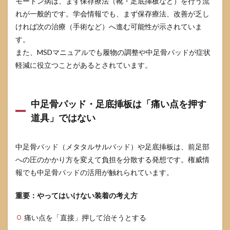
モートン病は、まず保存療法（靴・足底挿板など）を行う流
れが一般的です。学会情報でも、まず保存療法、改善が乏し
ければ次の治療（手術など）へ進む可能性が示されていま
す。
また、MSDマニュアルでも履物の調整や中足骨パッドが症状
軽減に役立つことがあるとされています。
中足骨パッド・足底挿板は「痛い点を押す
道具」ではない
中足骨パッド（メタタルサルパッド）や足底挿板は、前足部
への圧のかかり方を変えて負担を分散する発想です。権威情
報でも中足骨パッドの活用が触れられています。
重要：やってはいけない装着の考え方
痛い点を「直接」押して治そうとする