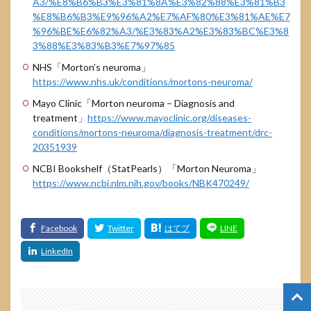
A3/%E8%B6%B3%E3%81%8A%E3%82%88%E3%81%B3
%E8%B6%B3%E9%96%A2%E7%AF%80%E3%81%AE%E7
%96%BE%E6%82%A3/%E3%83%A2%E3%83%BC%E3%8
3%88%E3%83%B3%E7%97%85
NHS「Morton’s neuroma」
https://www.nhs.uk/conditions/mortons-neuroma/
Mayo Clinic「Morton neuroma – Diagnosis and
treatment」
https://www.mayoclinic.org/diseases-
conditions/mortons-neuroma/diagnosis-treatment/drc-
20351939
NCBI Bookshelf（StatPearls）「Morton Neuroma」
https://www.ncbi.nlm.nih.gov/books/NBK470249/