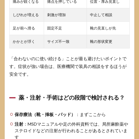
痛みが鋭くなる
痛点を押している
位置・厚み見直し
しびれが増える
刺激が増加
中止して相談
足が前へ滑る
固定不足
靴の見直しが先
かかとが浮く
サイズ不一致
靴の形状変更
「合わないのに使い続ける」ことが最も避けたいポイントで
す。症状が強い場合は、医療機関で装具の相談をするほうが
安全です。
薬・注射・手術はどの段階で検討される？
保存療法（靴・挿板・パッド）
：まずここから
注射
：MSDマニュアルや足の外科資料では、局所麻酔薬や
ステロイドなどの注射が行われることがあるとされていま
す