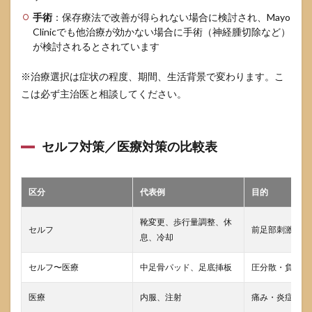
手術
：保存療法で改善が得られない場合に検討され、Mayo
Clinicでも他治療が効かない場合に手術（神経腫切除など）
が検討されるとされています
※治療選択は症状の程度、期間、生活背景で変わります。こ
こは必ず主治医と相談してください。
セルフ対策／医療対策の比較表
区分
代表例
目的
靴変更、歩行量調整、休
セルフ
前足部刺激を減
息、冷却
セルフ〜医療
中足骨パッド、足底挿板
圧分散・負担軽
医療
内服、注射
痛み・炎症の調