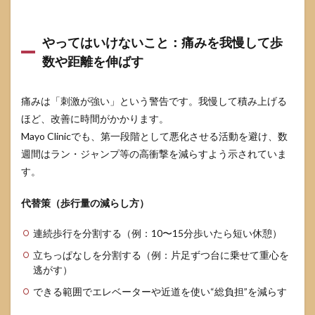
れば
よい
です
やってはいけないこと：痛みを我慢して歩
か？
数や距離を伸ばす
7.3
市販
イン
痛みは「刺激が強い」という警告です。我慢して積み上げる
ソー
ほど、改善に時間がかかります。
ルで
も大
Mayo Clinicでも、第一段階として悪化させる活動を避け、数
丈夫
週間はラン・ジャンプ等の高衝撃を減らすよう示されていま
です
か？
す。
7.4
代替策（歩行量の減らし方）
どの
くら
いで
連続歩行を分割する（例：10〜15分歩いたら短い休憩）
良く
立ちっぱなしを分割する（例：片足ずつ台に乗せて重心を
なら
なけ
逃がす）
れば
できる範囲でエレベーターや近道を使い“総負担”を減らす
再受
診の