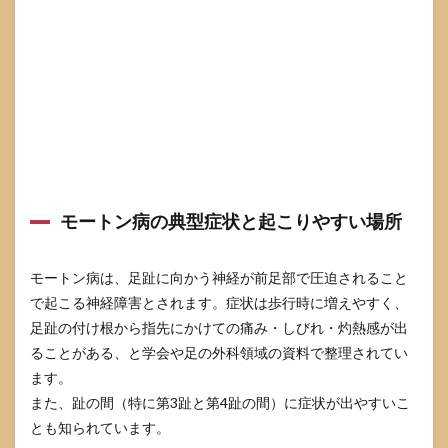
やって
はいけ
ないこ
と4：
薄く硬
いソー
ル
（底）
の靴を
選ぶ
2.5
モートン病の典型症状と起こりやすい場所
避け
たい
靴／
選び
モートン病は、足趾に向かう神経が前足部で圧迫されること
たい
で起こる神経障害とされます。症状は歩行時に増えやすく、
靴の
足趾の付け根から指先にかけての痛み・しびれ・灼熱感が出
比較
表
ることがある、と学会や足の外科領域の資料で整理されてい
ます。
3
モー
また、趾の間（特に第3趾と第4趾の間）に症状が出やすいこ
トン
とも知られています。
病を