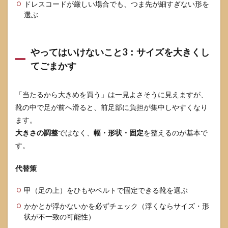
ドレスコードが厳しい場合でも、つま先が細すぎない形を
こ
選ぶ
と：
痛い
場所
を強
やってはいけないこと3：サイズを大きくし
く揉
てごまかす
む／
ボー
ルで
踏む
「当たるから大きめを買う」は一見よさそうに見えますが、
靴の中で足が前へ滑ると、前足部に負担が集中しやすくなり
4.3
やっ
ます。
ては
大きさの調整
ではなく、
幅・形状・固定
を整えるのが基本で
いけ
す。
ない
こ
と：
代替策
足指
トレ
甲（足の上）をひもやベルトで固定できる靴を選ぶ
ーニ
ング
かかとが浮かないかを必ずチェック（浮くならサイズ・形
を痛
状が不一致の可能性）
いま
ま続