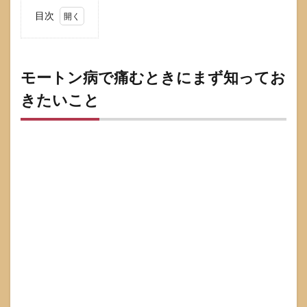
目次
1
モー
トン
病で
モートン病で痛むときにまず知ってお
痛む
きたいこと
とき
にま
ず知
って
おき
たい
こと
1.1
モー
トン
病の
典型
症状
と起
こり
やす
い場