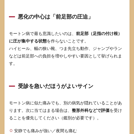
悪化
させ
やす
悪化の中心は「前足部の圧迫」
い歩
き方
と日
モートン病で最も意識したいのは、
前足部（足指の付け根）
常動
作
に圧が集中する状態
を作らないことです。
ハイヒール、幅の狭い靴、つま先立ち動作、ジャンプやラン
3.1
やっ
などは前足部への負担を増やしやすい要因として挙げられま
ては
す。
いけ
ない
こ
と：
受診を急いだほうがよいサイン
つま
先立
ちを
モートン病に似た痛みでも、別の病気が隠れていることがあ
繰り
返す
ります。次に当てはまる場合は、
整形外科などで評価
を受け
（家
ることを優先してください（鑑別が必要です）。
事・
仕
事・
安静でも痛みが強い／夜間も痛む