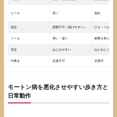
を押
す道
ヒール
高い
低め
具」
では
ない
固定
調整不可（脱げやすい）
ひも・ベルトで
5.2
イン
ソール
薄い・硬い
衝撃を和らげる
ソー
ルが
安定
ねじれやすい
ねじれにくい
合っ
てい
ない
中敷き
交換不可
交換可
サイ
ン
5.3
薬・
モートン病を悪化させやすい歩き方と
注
射・
日常動作
手術
はど
の段
階で
検討