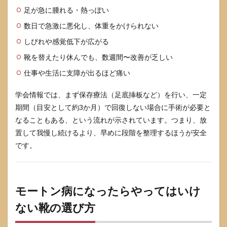
階
足が急に腫れる・熱っぽい
段）
数日で急激に悪化し、体重をかけられない
3.2
やっ
しびれや感覚低下が広がる
ては
いけ
靴を替えたり休んでも、数週間〜改善が乏しい
ない
仕事や生活に支障が出るほど痛い
こ
と：
痛み
学会情報では、まず保存療法（足底挿板など）を行い、一定
を我
期間（目安として約3か月）で回復しない場合に手術が必要と
慢し
なることもある、という流れが示されています。つまり、放
て歩
数や
置して我慢し続けるより、早めに段階を整理するほうが安全
距離
です。
を伸
ばす
3.3
仕事
モートン病になったらやってはいけ
を休
めな
ない靴の選び方
い人
の