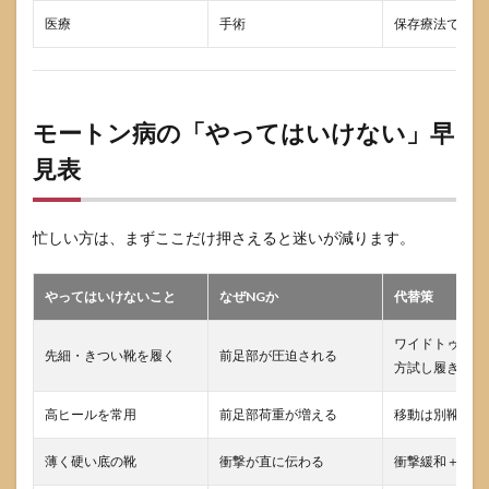
医療
手術
保存療法で不十
モートン病の「やってはいけない」早
見表
忙しい方は、まずここだけ押さえると迷いが減ります。
やってはいけないこと
なぜNGか
代替策
ワイドトゥ、幅
先細・きつい靴を履く
前足部が圧迫される
方試し履き
高ヒールを常用
前足部荷重が増える
移動は別靴、低
薄く硬い底の靴
衝撃が直に伝わる
衝撃緩和＋安定