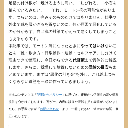
足指の付け根が「焼けるように痛い」「しびれる」「小石を
踏んでいるみたい」——それ、モートン病の可能性がありま
す。つらいのは、痛みそのものだけではありません。仕事や
外出で靴を履かざるを得ないのに、何が原因で悪化している
のか分からず、自己流の対策でかえって悪くしてしまうこと
もあるからです。
本記事では、モートン病になったときに
やってはいけないこ
と
を「靴・歩き方・日常動作・運動・セルフケア」に分けて
理由つきで整理し、今日からできる
代替策
まで具体的に解説
します。さらに、我慢して放置しないための
受診の目安
もま
とめています。まずは“悪化の引き金”を外し、これ以上つら
くならない道筋を一緒に作っていきましょう。
※本コンテンツは「
記事制作ポリシー
」に基づき、正確かつ信頼性の高い情報
提供を心がけております。万が一、内容に誤りや誤解を招く表現がございまし
たら、お手数ですが「
お問い合わせ
」よりご一報ください。速やかに確認・修
正いたします。