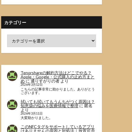
カテゴリー
Tenorshareの解約方法はどこでやる？
Apple・Google・公式購入の止め方まと
め
に
通りすがりの者
より
2026年3月12日
こちらの記事非常に助かりました。ありがとう
ございます。
拭いても拭いてもうんちがつく原因は？
知恵袋の悩みを医療情報で整理
に
匿名
より
2026年3月11日
大変助かりました。
このNFCタグをサポートしているアプリ
はありませんの原因と対処法｜放置可否