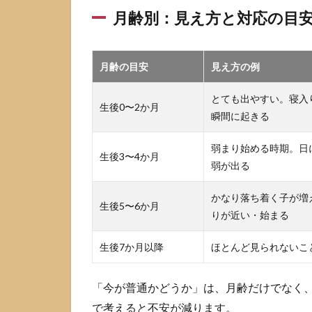
だ強
月齢別：見え方と対応の目
い」
だけ
で異
常と
月齢の目安
見え方の例
は限
らな
とても出やすい。寝入
い
生後0〜2か月
瞬間に起きる
が、6
か月
以降
弱まり始める時期。日
生後3〜4か月
は一
弱が出る
度相
談目
かなり落ち着く子が増
生後5〜6か月
安
りが近い・始まる
3
モロ
生後7か月以降
ほとんど見られないこ
ー反
射で
「今が普通かどうか」は、月齢だけでなく
起き
るの
で考えると不安が減ります。