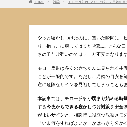
HOME
雑学
モロー反射はいつまで続く？月齢の目
やっと寝かしつけたのに、置いた瞬間に「
り、抱っこに戻ってはまた挑戦……そんな
ちの子だけ強いのでは？」と不安になりま
モロー反射は多くの赤ちゃんに見られる生
ことが一般的です。ただし、月齢の目安を
逆に危険なサインを見逃してしまうことも
本記事では、モロー反射が
弱まり始める時
する
今夜からできる寝かしつけ対策
を安全
がよいサイン
と、相談時に役立つ観察メモ
「いま何をすればよいか」がはっきり分か