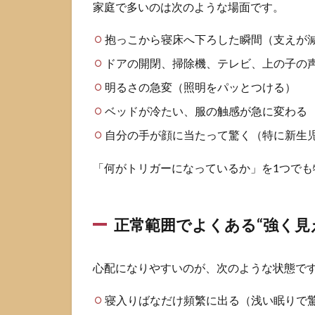
家庭で多いのは次のような場面です。
る”パ
ター
抱っこから寝床へ下ろした瞬間（支えが減
ン
ドアの開閉、掃除機、テレビ、上の子の
2
モロ
明るさの急変（照明をパッとつける）
ー反
ベッドが冷たい、服の触感が急に変わる
射は
いつ
自分の手が顔に当たって驚く（特に新生
ま
で？
「何がトリガーになっているか」を1つで
月齢
別の
目安
と見
正常範囲でよくある“強く見
え方
2.1
心配になりやすいのが、次のような状態で
月齢
別：
見え
寝入りばなだけ頻繁に出る（浅い眠りで
方と