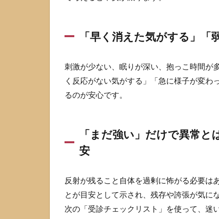
を減
らす
寝か
「早く消えた気がする」「
しつ
け対
策：
刺激が少ない、眠りが深い、抱っこ時間が多
安全
に効
く反応がない気がする」「急に様子が変わ
く順
るのが安心です。
番
3.1
対策
「まだ強い」だけで異常と
1：刺
激を減
安
らす
（音・
光・温
反射が残ること自体を過剰に怖がる必要は
度・触
とが目安として示され、残存や誇張が気に
感）
次の「受診チェックリスト」を使って、迷
3.2