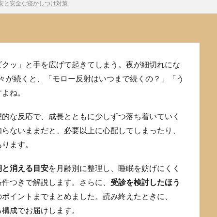
安と安全な寝かしつけ対策
ビクッ」と手を広げて起きてしまう。夜が細切れにな
日々が続くと、「モロー反射はいつまで続くの？」「う
すよね。
理的な反応で、成長とともに少しずつ落ち着いていく
知らないままだと、必要以上に心配してしまったり、
あります。
期と消える目安
を月齢別に整理し、睡眠を妨げにくく
条件つきで解説します。さらに、
受診を検討したほう
のポイントまでまとめました。読み終えたときに、
る構成でお届けします。