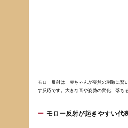
方
1.1
モロ
ー反
射が
起き
やす
い代
表的
なき
っか
け
モロー反射は、赤ちゃんが突然の刺激に驚
1.2
す反応です。大きな音や姿勢の変化、落ち
正常
範囲
でよ
くあ
モロー反射が起きやすい代
る“強
く見
え