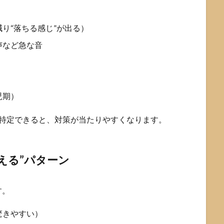
り“落ちる感じ”が出る）
声など急な音
児期）
も特定できると、対策が当たりやすくなります。
える”パターン
す。
驚きやすい）