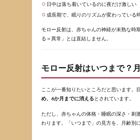
日中は落ち着いているのに夜だけ激しい
対応
の目
成長期で、眠りのリズムが変わっている
安
モロー反射は、赤ちゃんの神経が未熟な時
2.2
「早
る＝異常」とは直結しません。
く消
えた
気が
す
モロー反射はいつまで？
る」
「弱
い気
ここが一番知りたいところだと思います。
がす
る」
め、6か月までに消える
とされています。
は大
丈
ただし、赤ちゃんの体格・睡眠の深さ・刺
夫？
わります。「いつまで」の見方を、月齢別
2.3
「ま