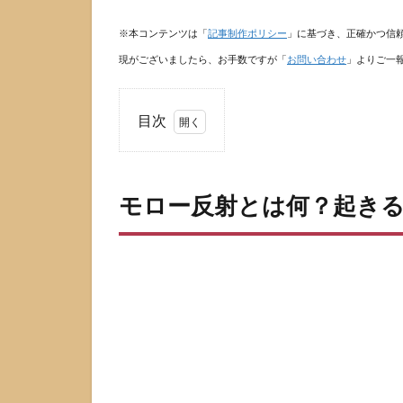
※本コンテンツは「
記事制作ポリシー
」に基づき、正確かつ信
現がございましたら、お手数ですが「
お問い合わせ
」よりご一
目次
1
モロ
ー反
モロー反射とは何？起き
射と
は
何？
起き
るき
っか
けと
正常
な反
応の
見え