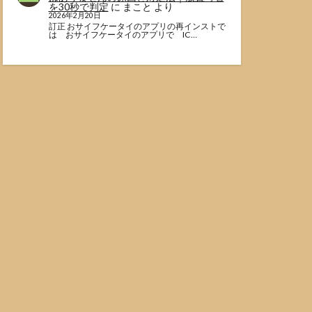
を30秒で判定
に
まこと
より
2026年2月20日
訂正 おサイフケータイのアプリの再インストで
は おサイフケータイのアプリで IC…