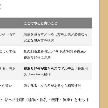
安
ここでやると良いこと
りや下ろす
刺激を減らす／下ろし方を工夫／必要なら
安全な包み方を検討
によって強
夜の刺激源を特定／“落下感”対策を徹底／
寝返り兆候に注意
える。寝返
寝返り兆候が出たらスワドル中止
／睡眠用
スリーパーへ移行
とが多い
強く残る・左右差があるなら相談検討
、生活への影響（睡眠・授乳・機嫌・体重）とセット