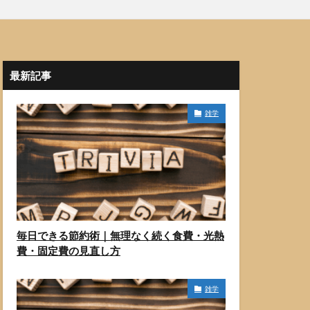
最新記事
雑学
毎日できる節約術｜無理なく続く食費・光熱
費・固定費の見直し方
雑学