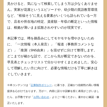
見かけると、気になって検索してしまう方は少なくありませ
ん。実家が花屋というエピソードや、幼少期の英語教育環境
など、“裕福そう”に見える要素がいくつも語られている一方
で、店名や所在地の特定、資産額・年収の断定といった情報
は、根拠が薄いまま拡散されやすいのが現実です。
本記事では、噂を鵜呑みにしてモヤモヤを増やさないため
に、「一次情報（本人発言）」「報道（事務所コメントな
ど）」「推測（SNS由来）」を混ぜずに分けて整理します。
どこまでが確かな話で、どこから先が断定できないのかを、
早見表とチェックリストで分かりやすくまとめました。安心
して理解したい方に向けて、必要な情報だけを丁寧に解きほ
ぐしていきます。
※本コンテンツは「
記事制作ポリシー
」に基づき、正確かつ信頼性の高い情報
提供を心がけております。万が一、内容に誤りや誤解を招く表現がございまし
たら、お手数ですが「
お問い合わせ
」よりご一報ください。速やかに確認・修
正いたします。