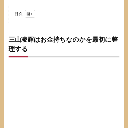
目次
1
三山
凌輝
はお
三山凌輝はお金持ちなのかを最初に整
金持
理する
ちな
のか
を最
初に
整理
する
2
三山
凌輝
がお
金持
ちと
言わ
れる
理由