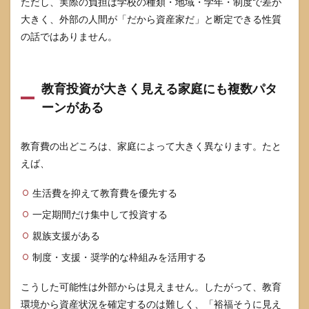
ただし、実際の負担は学校の種類・地域・学年・制度で差が
持ち
大きく、外部の人間が「だから資産家だ」と断定できる性質
確定
です
の話ではありません。
か
9
参考
教育投資が大きく見える家庭にも複数パタ
にし
ーンがある
た情
報源
教育費の出どころは、家庭によって大きく異なります。たと
えば、
生活費を抑えて教育費を優先する
一定期間だけ集中して投資する
親族支援がある
制度・支援・奨学的な枠組みを活用する
こうした可能性は外部からは見えません。したがって、教育
環境から資産状況を確定するのは難しく、「裕福そうに見え