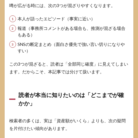
点の
噂が広がる時には、次の3つが混ざりやすくなります。
典型
5.2
本人が語ったエピソード（事実に近い）
事務
報道（事務所コメントがある場合も、推測が混ざる場合
所コ
もある）
メン
トが
SNSの断定まとめ（面白さ優先で強い言い切りになりや
掲載
すい）
され
てい
る部
この3つが混ざると、読者は「全部同じ確度」に見えてしまい
分は
ます。だからこそ、本記事では分けて扱います。
扱い
が変
わる
読者が本当に知りたいのは「どこまでが確
5.3
金銭
かか」
トピ
ック
を読
検索者の多くは、実は「資産額がいくら」よりも、次の疑問
むと
を片付けたい傾向があります。
き
の“3