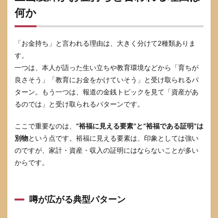
ター
何か
ンが
ある
5
「お金持ち」と言われる理由は、大きく分けて2種類ありま
相続
す。
や不
動産
一つは、本人が語った生い立ちや教育環境などから「育ちが
の話
良さそう」「教育にお金をかけていそう」と受け取られるパ
題は
ターン。もう一つは、報道の金銭トピックを見て「資産があ
何が
確認
るのでは」と受け取られるパターンです。
でき
て、
ここで重要なのは、
“裕福に見える要素”と“裕福である証明”は
何が
断定
別物
という点です。裕福に見える要素は、印象としては強い
でき
のですが、家計・資産・収入の証明にはならないことが多い
ない
からです。
のか
5.1
報道
で出
噂が広がる典型パターン
てい
る論