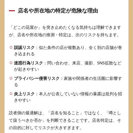
共有
前の1
店名や所在地の特定が危険な理由
分チ
ェッ
クリ
「どこの花屋か」を突き止めたくなる気持ちは理解できます
スト
（当
が、店名や所在地の推測・特定は、次のリスクを持ちます。
ては
まれ
誤認リスク
：似た条件の店が複数あり、全く別の店舗が巻
ば共
き込まれる
有し
な
迷惑行為リスク
：問い合わせ、来店、撮影、SNS拡散など
い）
が起きやすい
7.2
プライバシー侵害リスク
：家族や関係者の生活圏に影響す
どう
る
して
も気
炎上リスク
：本人が公表していない情報の暴露は批判を招
にな
きやすい
ると
き
の“安
読者側の最適解は、「店名を知ること」ではなく、「噂とし
全な
て扱うべきか否か」を判断できることです。店名特定は、そ
調べ
の目的に対してリスクが大きすぎます。
方”