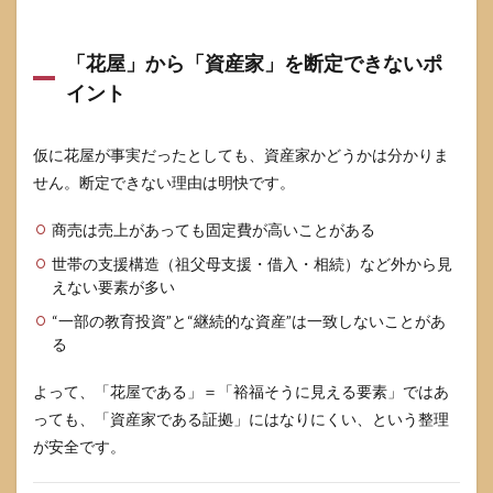
7.3
「お
金持
「花屋」から「資産家」を断定できないポ
ち」
イント
とい
う言
葉を
仮に花屋が事実だったとしても、資産家かどうかは分かりま
使う
な
せん。断定できない理由は明快です。
ら、
何を
商売は売上があっても固定費が高いことがある
指し
てい
世帯の支援構造（祖父母支援・借入・相続）など外から見
るか
えない要素が多い
を言
い換
“一部の教育投資”と“継続的な資産”は一致しないことがあ
える
る
8
よって、「花屋である」＝「裕福そうに見える要素」ではあ
三山
凌輝
っても、「資産家である証拠」にはなりにくい、という整理
のお
が安全です。
金持
ち説
でよ