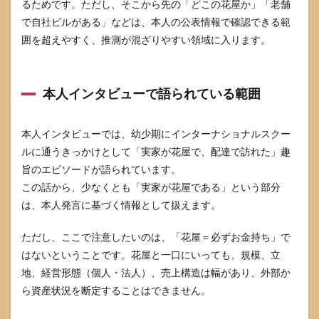
「裕
るためです。ただし、そこから先の「どこの花屋か」「老舗
福
で自社ビルがある」などは、本人の公表情報で確認できる範
だ」
囲を超えやすく、推測が混ざりやすい領域に入ります。
へ飛
躍し
ない
ため
本人インタビューで語られている範囲
の考
え方
7
本人インタビューでは、幼少期にインターナショナルスクー
店名
ルに通うきっかけとして「実家が花屋で、配達で訪れた」趣
特定
や資
旨のエピソードが語られています。
産額
この話から、少なくとも「実家が花屋である」という部分
断定
は、本人発言に基づく情報として扱えます。
を避
けて
噂を
ただし、ここで注意したいのは、「花屋＝必ずお金持ち」で
安全
はないということです。花屋と一口にいっても、規模、立
に扱
う方
地、経営形態（個人・法人）、売上構造は幅があり、外部か
法
ら資産状況を断定することはできません。
7.1