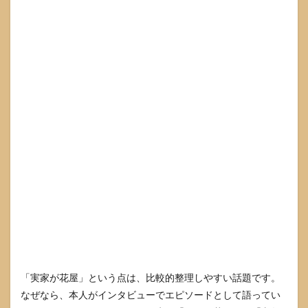
きて
も、
収入
額は
確定
しに
くい
6.2
「推
定年
収
○○」
が当
てに
なり
にく
い理
由
6.3
「裕
福そ
「実家が花屋」という点は、比較的整理しやすい話題です。
う」
なぜなら、本人がインタビューでエピソードとして語ってい
から