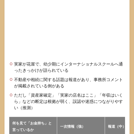
のイ
ンタ
ーナ
ショ
ナル
スク
ール
と英
語環
境が
裕福
に見
実家が花屋で、幼少期にインターナショナルスクールへ通
える
ったきっかけが語られている
背景
不動産や相続に関する話題は報道があり、事務所コメント
4.1
が掲載されている例がある
本人
ただし「資産家確定」「実家の店名はここ」「年収はいく
発言
とし
ら」などの断定は根拠が弱く、誤認や迷惑につながりやす
て確
い（推測）
認で
きる
内容
何を見て「お金持ち」と
一次情報（強）
報道（中）
言っているか
4.2