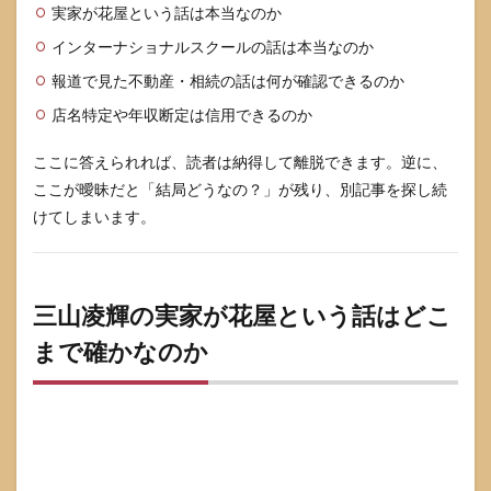
分
実家が花屋という話は本当なのか
解”ル
インターナショナルスクールの話は本当なのか
ール
報道で見た不動産・相続の話は何が確認できるのか
6
三山
店名特定や年収断定は信用できるのか
凌輝
の
ここに答えられれば、読者は納得して離脱できます。逆に、
「本
人の
ここが曖昧だと「結局どうなの？」が残り、別記事を探し続
収
けてしまいます。
入」
と
「お
金持
ち」
三山凌輝の実家が花屋という話はどこ
は別
で考
まで確かなのか
える
6.1
活動
実績
は確
認で