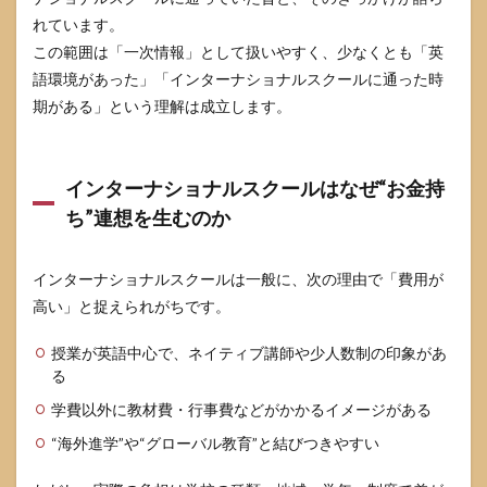
道は
れています。
どこ
この範囲は「一次情報」として扱いやすく、少なくとも「英
まで
信じ
語環境があった」「インターナショナルスクールに通った時
れば
期がある」という理解は成立します。
いい
です
か
インターナショナルスクールはなぜ“お金持
8.4
年収
ち”連想を生むのか
はい
くら
です
インターナショナルスクールは一般に、次の理由で「費用が
か
高い」と捉えられがちです。
8.5
イン
授業が英語中心で、ネイティブ講師や少人数制の印象があ
ター
る
ナシ
ョナ
学費以外に教材費・行事費などがかかるイメージがある
ルス
クー
“海外進学”や“グローバル教育”と結びつきやすい
ル＝
お金