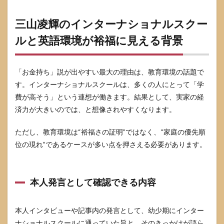
くあ
る質
三山凌輝のインターナショナルスクー
問
ルと英語環境が裕福に見える背景
8.1
実家
の花
屋は
「お金持ち」説が出やすい最大の理由は、教育環境の話題で
どこ
す。インターナショナルスクールは、多くの人にとって「学
です
費が高そう」という連想が働きます。結果として、実家の経
か
済力が大きいのでは、と想像されやすくなります。
8.2
本当
ただし、教育環境は“裕福さの証明”ではなく、“家庭の優先順
に資
産家
位の現れ”であるケースが多い点を押さえる必要があります。
なの
です
か
本人発言として確認できる内容
8.3
相続
や不
本人インタビューや記事内の発言として、幼少期にインター
動産
の報
ナショナルスクールに通っていた旨と、そのきっかけが語ら