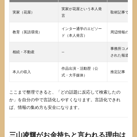
イン
ター
実家が花屋という本人発
実家（花屋）
取材記事で第三
ナシ
言
ョナ
ルス
インター通学のエピソー
クー
教育（英語環境）
周辺情報の報道
ド（本人発言）
ルは
な
ぜ“お
事務所コメント
相続・不動産
—
金持
された報道
ち”連
想を
作品出演・活動歴（公
生む
本人の収入
推定記事
のか
式・大手媒体）
4.3
教育
ここまで整理できると、「どの話題に反応して検索したの
投資
か」を自分の中で言語化しやすくなります。言語化できれ
が大
ば、情報の集め方も安全になります。
きく
見え
る家
庭に
も複
三山凌輝がお金持ちと言われる理由は
数パ