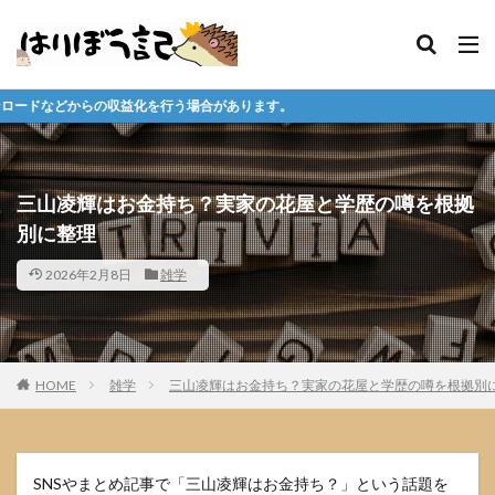
行う場合があります。
三山凌輝はお金持ち？実家の花屋と学歴の噂を根拠
別に整理
2026年2月8日
雑学
HOME
雑学
三山凌輝はお金持ち？実家の花屋と学歴の噂を根拠別
SNSやまとめ記事で「三山凌輝はお金持ち？」という話題を