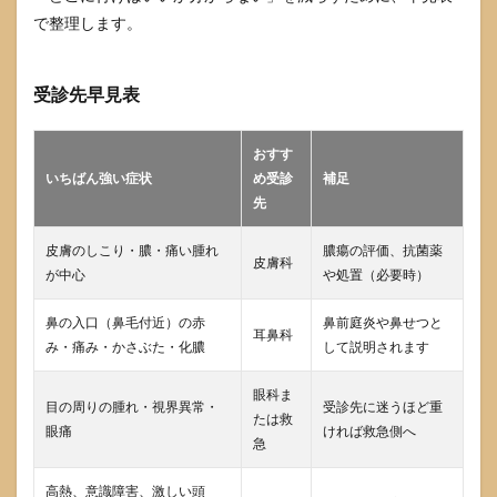
で整理します。
受診先早見表
おすす
いちばん強い症状
め受診
補足
先
皮膚のしこり・膿・痛い腫れ
膿瘍の評価、抗菌薬
皮膚科
が中心
や処置（必要時）
鼻の入口（鼻毛付近）の赤
鼻前庭炎や鼻せつと
耳鼻科
み・痛み・かさぶた・化膿
して説明されます
眼科ま
目の周りの腫れ・視界異常・
受診先に迷うほど重
たは救
眼痛
ければ救急側へ
急
高熱、意識障害、激しい頭