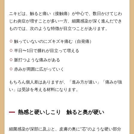
と受
診が
ニキビは、触ると痛い（接触痛）が中心で、数日かけてじわ
必要
な境
じわ炎症が増すことが多い一方、細菌感染が深く進んだでき
界
ものでは、次のような特徴が目立つことがあります。
5
めん
触っていないのにズキズキ痛む（自発痛）
ちょ
半日〜1日で腫れが目立って増える
うを
繰り
脈打つような痛みがある
返さ
ない
赤みが周囲に広がっていく
予防
と生
もちろん個人差はありますが、「進み方が速い」「痛みが強
活の
整え
い」は受診を考える材料になります。
方
5.1
鼻い
熱感と硬いしこり 触ると奥が硬い
じ
り
剃
細菌感染が深部に及ぶと、皮膚の奥に“芯”のような硬い部分
毛