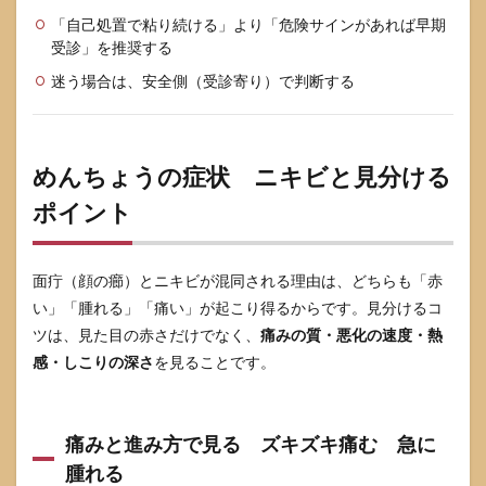
すい
「自己処置で粘り続ける」より「危険サインがあれば早期
行動
受診」を推奨する
4.2
迷う場合は、安全側（受診寄り）で判断する
自宅
ケア
の手
順
清
めんちょうの症状 ニキビと見分ける
潔
保
ポイント
護
冷却
の使
面疔（顔の癤）とニキビが混同される理由は、どちらも「赤
い分
け
い」「腫れる」「痛い」が起こり得るからです。見分けるコ
ツは、見た目の赤さだけでなく、
痛みの質・悪化の速度・熱
4.3
市販
感・しこりの深さ
を見ることです。
薬で
でき
る範
囲
痛みと進み方で見る ズキズキ痛む 急に
抗菌
腫れる
成分