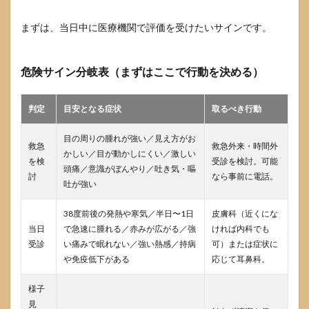
入口
の痛
まずは、当日中に医療機関で評価を受けたいサインです。
みや
かさ
ぶた
危険サイン分岐表（まずはここで行動を決める）
は面
疔な
のか
判定
目安となる症状
取るべき行動
6.6
「面
目の周りの腫れが強い／見え方がお
疔は
救急
救急外来・時間外
かしい／目が動かしにくい／激しい
昔は
を検
受診を検討。可能
頭痛／意識がぼんやり／吐き気・嘔
死ぬ
討
なら事前に電話。
病気
吐が強い
だっ
た」
38度前後の発熱や寒気／半日〜1日
皮膚科（近くにな
と聞
当日
で急速に腫れる／赤みが広がる／強
ければ内科でも
いた
受診
い痛みで眠れない／強い熱感／持病
可）または症状に
が本
当か
や免疫低下がある
応じて耳鼻科。
7
様子
参考
見
情報