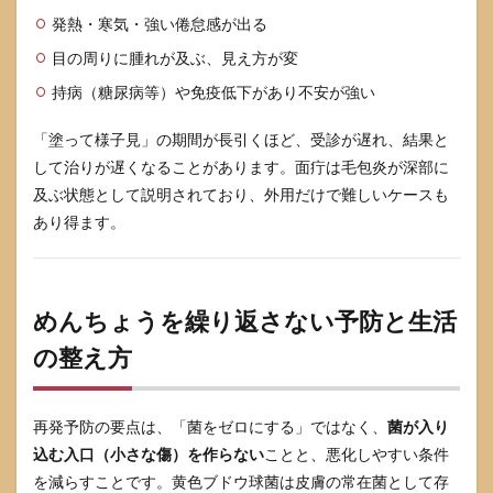
発熱・寒気・強い倦怠感が出る
目の周りに腫れが及ぶ、見え方が変
持病（糖尿病等）や免疫低下があり不安が強い
「塗って様子見」の期間が長引くほど、受診が遅れ、結果と
して治りが遅くなることがあります。面疔は毛包炎が深部に
及ぶ状態として説明されており、外用だけで難しいケースも
あり得ます。
めんちょうを繰り返さない予防と生活
の整え方
再発予防の要点は、「菌をゼロにする」ではなく、
菌が入り
込む入口（小さな傷）を作らない
ことと、悪化しやすい条件
を減らすことです。黄色ブドウ球菌は皮膚の常在菌として存