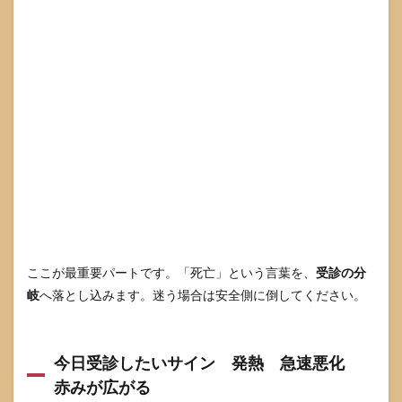
6.2
膿が
出た
ら潰
して
よい
6.3
妊娠
中や
子ど
もで
も同
じ対
応で
よい
ここが最重要パートです。「死亡」という言葉を、
受診の分
6.4
岐
へ落とし込みます。迷う場合は安全側に倒してください。
抗菌
薬は
必要
か
今日受診したいサイン 発熱 急速悪化
6.5
赤みが広がる
鼻の