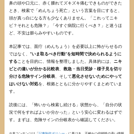
鼻の頭や口元に、赤く腫れてズキズキ痛むできものができた
とき、検索で「めんちょう死亡」という言葉を目にすると、
頭が真っ白になる方も少なくありません。「これってニキ
ビ？それとも危険？」「今すぐ病院に行くべき？」と迷うほ
ど、不安は膨らみやすいものです。
本記事では、面疔（めんちょう）を必要以上に怖がらせるの
ではなく、
“いま取るべき行動”を短時間で決められるように
する
ことを目的に、情報を整理しました。具体的には、
ニキ
ビとの違いが分かる比較表
、
救急・当日受診・様子見を切り
分ける危険サイン分岐表
、そして
悪化させないためにやって
はいけない対処
を、根拠とともに分かりやすくまとめていま
す。
読後には、「怖いから検索し続ける」状態から、「自分の状
況で何をすればよいか分かった」という安心に変わるはずで
す。まずは、危険サインの分岐表から確認してください。
※本コンテンツは「
記事制作ポリシー
」に基づき、正確かつ信頼性の高い情報