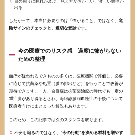
目の周りに腫れが及ぶ、見え方がおかしい、激しい頭痛が
4
出る
めん
ちょ
うの
したがって、本当に必要なのは「怖がること」ではなく、
危
治し
険サインのチェックと、適切な受診
です。
方
自宅
でや
って
今の医療でのリスク感 過度に怖がらない
よい
こと
ための整理
と禁
止事
項
面疔が疑われるできものの多くは、医療機関で評価し、必要
に応じて抗菌薬や処置（膿の排出など）を行うことで改善が
4.1
触ら
期待できます。一方、合併症は抗菌薬治療の時代でも一定の
ない
重症度があり得るとされ、海綿静脈洞血栓症の予後について
潰さ
医療者向けにまとまった解説もあります。
ない
が最
優
このため、この記事では次のスタンスを取ります。
先
悪化
不安を煽るのではなく、
“今の行動”を決める材料を増やす
しや