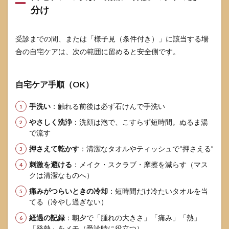
分け
受診までの間、または「様子見（条件付き）」に該当する場
合の自宅ケアは、次の範囲に留めると安全側です。
自宅ケア手順（OK）
手洗い
：触れる前後は必ず石けんで手洗い
やさしく洗浄
：洗顔は泡で、こすらず短時間。ぬるま湯
で流す
押さえて乾かす
：清潔なタオルやティッシュで“押さえる”
刺激を避ける
：メイク・スクラブ・摩擦を減らす（マス
クは清潔なものへ）
痛みがつらいときの冷却
：短時間だけ冷たいタオルを当
てる（冷やし過ぎない）
経過の記録
：朝夕で「腫れの大きさ」「痛み」「熱」
「発熱」をメモ（受診時に役立つ）