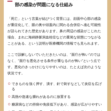
考え
部の感染が問題になる仕組み
るサ
イ
ン
「死亡」という言葉が結びつく背景には、顔面中心部の感染
目の
が重症化して、眼の奥や頭蓋内に関わる合併症へ進む可能性
異
常
が語られてきた歴史があります。鼻の周辺の感染がこじれた
意
場合、まれに海綿静脈洞血栓症などの重篤な状態につながる
識
ことがある、という説明が医療機関の情報でも見られます。
強い
頭痛
ここで誤解しないでいただきたいのは、“面疔が怖い”のでは
3.3
なく、“面疔を悪化させる条件が重なるのが怖い”という点で
受診
先の
す。悪化のきっかけになりやすいのは、たとえば次のような
選び
状況です。
方
皮膚
科
できものを強く押す、潰す、針で刺すなどして炎症を広げ
耳鼻
る
科
高熱や急速な腫れがあるのに放置する
眼
科
糖尿病などの持病や免疫低下があり、感染が広がりやすい
救急