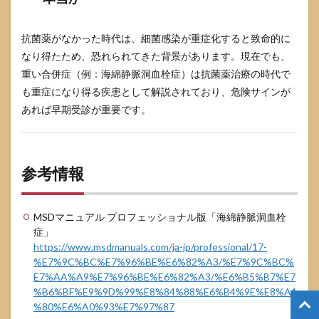
抗菌薬がなかった時代は、細菌感染が重症化すると致命的に
なり得たため、恐れられてきた背景があります。現在でも、
重い合併症（例：海綿静脈洞血栓症）は抗菌薬治療の時代で
も重症になり得る疾患として解説されており、危険サインが
あれば早期受診が重要です。
参考情報
MSDマニュアル プロフェッショナル版「海綿静脈洞血栓
症」
https://www.msdmanuals.com/ja-jp/professional/17-
%E7%9C%BC%E7%96%BE%E6%82%A3/%E7%9C%BC%
E7%AA%A9%E7%96%BE%E6%82%A3/%E6%B5%B7%E7
%B6%BF%E9%9D%99%E8%84%88%E6%B4%9E%E8%A1
%80%E6%A0%93%E7%97%87