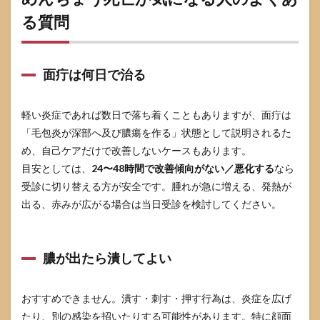
る質問
面疔は何日で治る
軽い炎症であれば数日で落ち着くこともありますが、面疔は
「毛包炎が深部へ及び膿瘍を作る」状態として説明されるた
め、自己ケアだけで改善しないケースもあります。
目安としては、
24〜48時間で改善傾向がない／悪化する
なら
受診に切り替える方が安全です。腫れが急に増える、発熱が
出る、赤みが広がる場合は当日受診を検討してください。
膿が出たら潰してよい
おすすめできません。潰す・刺す・押す行為は、炎症を広げ
たり、別の感染を招いたりする可能性があります。特に顔面