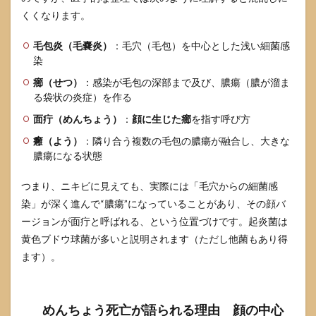
サイ
くくなります。
ンと
受診
毛包炎（毛嚢炎）
：毛穴（毛包）を中心とした浅い細菌感
目安
染
3.1
癤（せつ）
：感染が毛包の深部まで及び、膿瘍（膿が溜ま
今日
る袋状の炎症）を作る
受診
した
面疔（めんちょう）
：
顔に生じた癤
を指す呼び方
いサ
イ
癰（よう）
：隣り合う複数の毛包の膿瘍が融合し、大きな
ン
膿瘍になる状態
発
熱
つまり、ニキビに見えても、実際には「毛穴からの細菌感
急速
悪
染」が深く進んで“膿瘍”になっていることがあり、その顔バ
化
ージョンが面疔と呼ばれる、という位置づけです。起炎菌は
赤み
が広
黄色ブドウ球菌が多いと説明されます（ただし他菌もあり得
がる
ます）。
3.2
迷わ
ず救
めんちょう死亡が語られる理由 顔の中心
急を