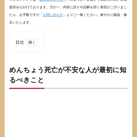
提供を心がけております。万が一、内容に誤りや誤解を招く表現がございまし
たら、お手数ですが「
お問い合わせ
」よりご一報ください。速やかに確認・修
正いたします。
目次
1
めん
ちょ
う死
めんちょう死亡が不安な人が最初に知
亡が
るべきこと
不安
な人
が最
初に
知る
べき
こと
1.1
めん
ちょ