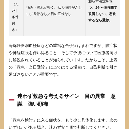
触らず清潔を保
（た
痛み・腫れが軽く、拡大傾向が乏し
つ。
24〜48時間で
だし
い／発熱なし／目の症状なし
改善しない、悪化
条件
するなら受診
。
付
き）
海綿静脈洞血栓症などの重篤な合併症はまれですが、眼症状
や神経症状を伴い得ること、そして予後について医療者向け
に解説されていることが知られています。だからこそ、上表
の「救急・当日受診」に当てはまる場合は、自己判断で引き
延ばさないことが重要です。
迷わず救急を考えるサイン 目の異常 意
識 強い頭痛
「救急を検討」に入る症状を、もう少し具体化します。次の
いずれかがある場合、迷わず安全側で判断してください。