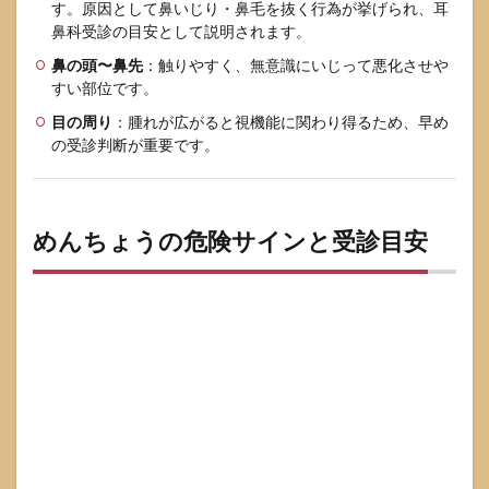
タオ
す。原因として鼻いじり・鼻毛を抜く行為が挙げられ、耳
ル共
鼻科受診の目安として説明されます。
有な
鼻の頭〜鼻先
ど衛
：触りやすく、無意識にいじって悪化させや
生の
すい部位です。
ポイ
目の周り
：腫れが広がると視機能に関わり得るため、早め
ント
の受診判断が重要です。
6
めん
ちょ
う死
めんちょうの危険サインと受診目安
亡が
気に
なる
人の
よく
ある
質問
6.1
面疔
は何
日で
治る