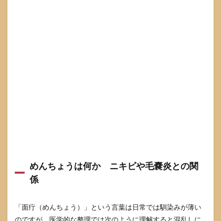
り
触る
と奥
が硬
い
2.3
でき
る場
所で
注意
度が
変わ
る
鼻
口
元
目の
めんちょうは何か ニキビや毛嚢炎との関
周り
係
3
めん
ちょ
「面疔（めんちょう）」という言葉は日常では馴染みが薄い
うの
のですが、医学的な整理では次のように理解すると混乱しに
危険