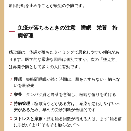
原因行動を止めることが最短の予防です。
免疫が落ちるときの注意 睡眠 栄養 持
病管理
感染症は、体調が落ちたタイミングで悪化しやすい傾向があ
ります。医学的な厳密な因果は個別ですが、次の「整え方」
は再発予防として多くの人に有効です。
睡眠
：短時間睡眠が続く時期は、肌をこすらない・触らな
いを最優先
栄養
：タンパク質と野菜を意識し、極端な偏りを避ける
持病管理
：糖尿病などがある方は、感染が悪化しやすい不
安があるため、早めの受診判断が合理的です
ストレスと摩擦
：顔を触る回数が増える人は、まず“触る前
に手洗い”より“そもそも触らない”へ