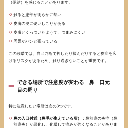
（硬結）を感じることがあります。
マス
ク蒸
れの
触ると患部が明らかに熱い
対策
皮膚の奥に硬いしこりがある
5.2
皮膚とくっついたようで、つまみにくい
免疫
が落
周囲がパンと張っている
ちる
とき
の注
この段階では、自己判断で押したり揉んだりすると炎症を広
意
げるリスクがあるため、触り過ぎないことが重要です。
睡
眠
栄
養
できる場所で注意度が変わる 鼻 口元
持病
目の周り
管理
5.3
家族
特に注意したい場所は次の3つです。
にう
つる
鼻の入口付近（鼻毛が生えている所）
：鼻前庭の炎症（鼻
の
前庭炎）が悪化し、化膿して痛みが強くなることがありま
か