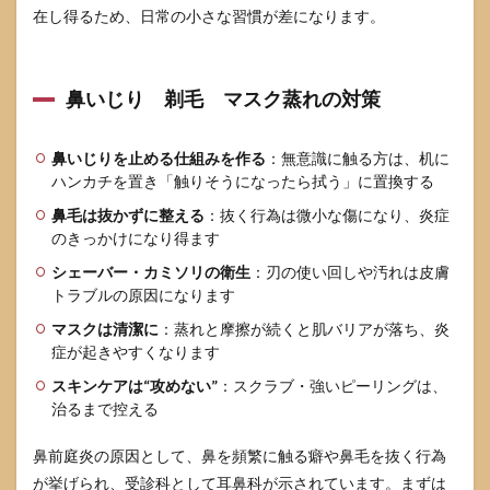
在し得るため、日常の小さな習慣が差になります。
鼻いじり 剃毛 マスク蒸れの対策
鼻いじりを止める仕組みを作る
：無意識に触る方は、机に
ハンカチを置き「触りそうになったら拭う」に置換する
鼻毛は抜かずに整える
：抜く行為は微小な傷になり、炎症
のきっかけになり得ます
シェーバー・カミソリの衛生
：刃の使い回しや汚れは皮膚
トラブルの原因になります
マスクは清潔に
：蒸れと摩擦が続くと肌バリアが落ち、炎
症が起きやすくなります
スキンケアは“攻めない”
：スクラブ・強いピーリングは、
治るまで控える
鼻前庭炎の原因として、鼻を頻繁に触る癖や鼻毛を抜く行為
が挙げられ、受診科として耳鼻科が示されています。まずは