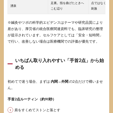
め
足裏。指を曲げたときへ
点ではなく面で
湧泉
こむ辺り
刺激
9.1
今日
から
※鍼灸やツボの科学的エビデンスはテーマや研究品質により
迷わ
差があり、厚労省の統合医療関連資料でも、臨床研究の整理
ず進
める
が提示されています。セルフケアとしては「安全・短時間」
手順
で行い、改善しない場合は医療機関での評価が優先です。
10
参考
情報
いちばん取り入れやすい「手首2点」から始
源
める
初めてで迷う場合、まずは
内関→外関
の2点だけで構いませ
ん。
手首2点ルーティン（約90秒）
肩をすくめてストンと落とす