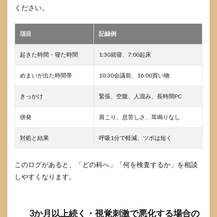
ください。
項目
記録例
起きた時間・寝た時間
1:30就寝、7:00起床
めまいが出た時間帯
10:30会議前、16:00買い物
きっかけ
緊張、空腹、人混み、長時間PC
併発
肩こり、息苦しさ、耳鳴りなし
対処と結果
呼吸1分で軽減、ツボは短く
このログがあると、「どの科へ」「何を検査するか」を相談
しやすくなります。
3か月以上続く・視覚刺激で悪化する場合の