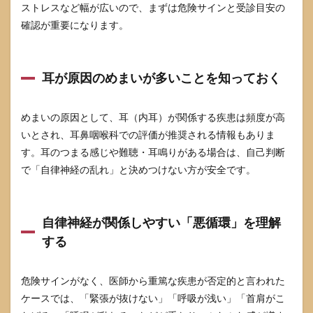
ストレスなど幅が広いので、まずは危険サインと受診目安の
切
る）
確認が重要になります。
5.2
睡眠
を整
耳が原因のめまいが多いことを知っておく
える
とき
の最
めまいの原因として、耳（内耳）が関係する疾患は頻度が高
小ス
テッ
いとされ、耳鼻咽喉科での評価が推奨される情報もありま
プ
す。耳のつまる感じや難聴・耳鳴りがある場合は、自己判断
（全
で「自律神経の乱れ」と決めつけない方が安全です。
部や
らな
い）
5.3
自律神経が関係しやすい「悪循環」を理解
入
する
浴・
足湯
で“ス
危険サインがなく、医師から重篤な疾患が否定的と言われた
イッ
チを
ケースでは、「緊張が抜けない」「呼吸が浅い」「首肩がこ
切