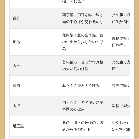
側、同じ高さ
8.3
薬と
併用
頭頂部。両耳を結ぶ線と
指の腹で軽く沈
百会
して
頭の中心線が交わる辺り
に5秒×3回
も大
丈夫
後頭部の髪の生え際。首
です
親指で軽く押し
風池
の中央から少し外のくぼ
か
円を描く
み
8.4
妊娠
首の後ろ、後頭部付け根
指の腹で支える
中や
天柱
の太い筋の外側
圧
持病
があ
る場
翳風
耳たぶの後ろのくぼみ
指先で軽く5秒×
合は
どう
注意
内くるぶしとアキレス腱
すれ
太渓
親指で5秒×3回
ばよ
の間のくぼみ
いで
すか
膝のお皿下の外側のくぼ
ややしっかりめ
足三里
9
みから指4本分下
5〜7秒×3回
まと