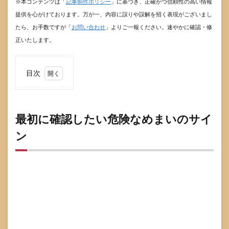
※本コンテンツは「
記事制作ポリシー
」に基づき、正確かつ信頼性の高い情報
提供を心がけております。万が一、内容に誤りや誤解を招く表現がございまし
たら、お手数ですが「
お問い合わせ
」よりご一報ください。速やかに確認・修
正いたします。
目次
1
最初
に確
認し
最初に確認したい危険なめまいのサイ
たい
ン
危険
なめ
まい
のサ
イン
1.1
今す
ぐ救
急を
考え