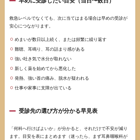
早めに受診したい目安（当日〜数日）
すい
ツボ
と押
救急レベルでなくても、次に当てはまる場合は早めの受診が
し方
安心につながります。
の基
本
めまいが数日以上続く、または頻繁に繰り返す
4.1
難聴、耳鳴り、耳の詰まり感がある
まず
覚え
強い吐き気で水分が取れない
る標
準手
新しく薬を始めてから悪化した
順
（強
発熱、強い首の痛み、脱水が疑われる
さ・
仕事や家事に支障が出ている
秒
数・
回
数・
受診先の選び方が分かる早見表
頻
度）
4.2
「何科へ行けばよいか」が分かると、それだけで不安が減り
ツボ
ます。目安を表にまとめます（迷ったら、まず耳鼻咽喉科が
一覧