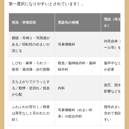
第一選択になりやすいとされています）。
表
（場
所・
押し
理由（何を確認
状況・併発症状
受診先の候補
方・
か）
目
安・
難聴・耳鳴り・耳閉感が
注
内耳由来（BPP
ある／回転性のめまいが
耳鼻咽喉科
意）
ール等）を評価
混じる
4.3
いち
しびれ・麻痺・ろれつ・
救急／脳神経内科・脳神
脳卒中など緊急
ばん
複視・激頭痛・歩行困難
経外科
が必要
取り
入れ
やす
立ち上がりでクラッとす
血圧、脱水、貧
い
る／動悸・息切れ／貧血
内科
「手
影響などを確認
が心配
首2
点」
から
ふわふわが長引く／検査
慢性めまい（PP
耳鼻咽喉科（めまい外
始め
は異常なしと言われたが
含めて相談の入
来）や総合内科
る
続く
すい
5