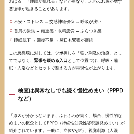
わばる」「睡眠が乱れる」などが重なり、ふわふわ感が増す
る”コ
ツ
悪循環が起きることがあります。
5.4
不安・ストレス → 交感神経優位 → 呼吸が浅い
首肩
の緊
首肩の緊張 → 頭重感・眼精疲労 → ふらつき感
張を
増や
睡眠低下 → 回復不足 → 翌日も緊張が継続
さな
いデ
この悪循環に対しては、ツボ押しを「強い刺激の治療」とし
スク
てではなく、
緊張を緩める入口
として位置づけ、呼吸・睡
習慣
眠・入浴などとセットで整える方が再現性が上がります。
5.5
水
分・
食
検査は異常なしでも続く慢性めまい（PPPD
事・
など）
カフ
ェイ
ンの
落と
「原因が分からないまま、ふわふわが続く」場合、慢性的な
し穴
めまいの概念としてPPPD（持続性知覚性姿勢誘発めまい）が
6
紹介されています。一般に、立位や歩行、視覚刺激（人混