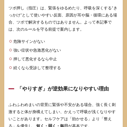
イン
ツボ押し（指圧）は、緊張をゆるめたり、呼吸を深くする“き
ト
っかけ”として使いやすい反面、原因が耳や脳・循環にある場
（こ
こが
合、ツボで解決するものではありません。よって本記事で
不安
は、次のルールを守る前提で案内します。
を減
ら
す）
危険サインがない
7.1
強い症状や急激悪化がない
押し
押して悪化するなら中止
す
ぎ・
続くなら受診して整理する
合っ
てい
ない
サイ
「やりすぎ」が逆効果になりやすい理由
ン
7.2
ふわふわめまいの背景に緊張や不安がある場合、強く長く刺
症状
ログ
激すると体が身構えてしまい、かえって呼吸が浅くなりやす
で“誘
いことがあります。セルフケアは「効かせる」より「整え
因”を
る」を優先し、
短く・弱く・毎日
が基本です。
見つ