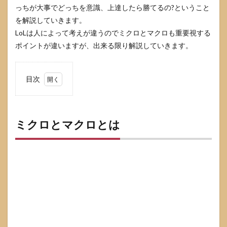
っちが大事でどっちを意識、上達したら勝てるの?ということ
を解説していきます。
LoLは人によって考えが違うのでミクロとマクロも重要視する
ポイントが違いますが、出来る限り解説していきます。
目次
1
ミク
ロと
マク
ミクロとマクロとは
ロと
は
1.1
ミク
ロ
1.2
マク
ロ
2