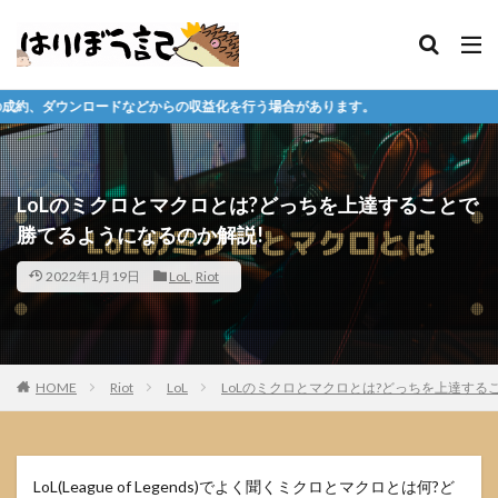
らの収益化を行う場合があります。
LoLのミクロとマクロとは?どっちを上達することで
勝てるようになるのか解説!
2022年1月19日
LoL
,
Riot
HOME
Riot
LoL
LoLのミクロとマクロとは?どっちを上達する
LoL(League of Legends)でよく聞くミクロとマクロとは何?ど