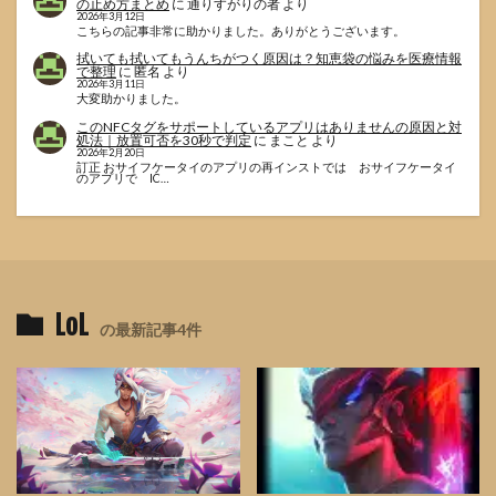
の止め方まとめ
に
通りすがりの者
より
2026年3月12日
こちらの記事非常に助かりました。ありがとうございます。
拭いても拭いてもうんちがつく原因は？知恵袋の悩みを医療情報
で整理
に
匿名
より
2026年3月11日
大変助かりました。
このNFCタグをサポートしているアプリはありませんの原因と対
処法｜放置可否を30秒で判定
に
まこと
より
2026年2月20日
訂正 おサイフケータイのアプリの再インストでは おサイフケータイ
のアプリで IC…
LoL
の最新記事4件