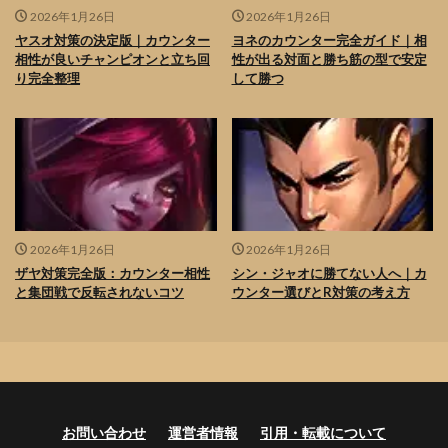
2026年1月26日
2026年1月26日
ヤスオ対策の決定版｜カウンター
ヨネのカウンター完全ガイド｜相
相性が良いチャンピオンと立ち回
性が出る対面と勝ち筋の型で安定
り完全整理
して勝つ
2026年1月26日
2026年1月26日
ザヤ対策完全版：カウンター相性
シン・ジャオに勝てない人へ｜カ
と集団戦で反転されないコツ
ウンター選びとR対策の考え方
お問い合わせ
運営者情報
引用・転載について