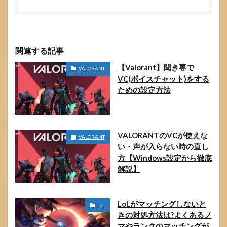
関連する記事
【Valorant】聞き専で
VALORANT
VC(ボイスチャット)をする
ための設定方法
VALORANTのVCが使えな
VALORANT
い・声が入らない時の直し
方【Windows設定から徹底
解説】
LoLがマッチングしないと
LoL
きの対処方法は?よくあるノ
マやランクのマッチングが