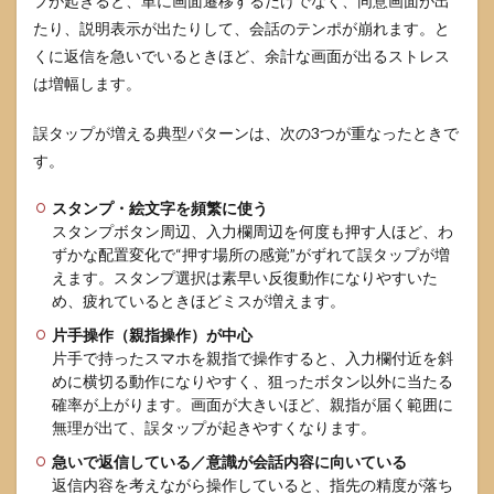
プが起きると、単に画面遷移するだけでなく、同意画面が出
利用
たり、説明表示が出たりして、会話のテンポが崩れます。と
回数
くに返信を急いでいるときほど、余計な画面が出るストレス
制限
と
は増幅します。
「勝
手に
誤タップが増える典型パターンは、次の3つが重なったときで
動く
の
す。
か」
誤解
スタンプ・絵文字を頻繁に使う
を解
スタンプボタン周辺、入力欄周辺を何度も押す人ほど、わ
く
ずかな配置変化で“押す場所の感覚”がずれて誤タップが増
4.3
えます。スタンプ選択は素早い反復動作になりやすいた
学習
め、疲れているときほどミスが増えます。
に使
われ
片手操作（親指操作）が中心
るの
片手で持ったスマホを親指で操作すると、入力欄付近を斜
か
めに横切る動作になりやすく、狙ったボタン以外に当たる
（公
確率が上がります。画面が大きいほど、親指が届く範囲に
式記
無理が出て、誤タップが起きやすくなります。
載の
整
急いで返信している／意識が会話内容に向いている
理）
返信内容を考えながら操作していると、指先の精度が落ち