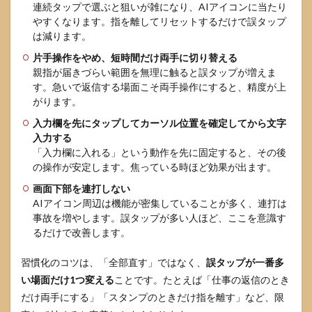
連続タップで選ぶと狙いが雑になり、AIアイコンに当たり
やすくなります。指を離してリセットするだけで誤タップ
は減ります。
片手操作をやめ、短時間だけ両手に切り替える
親指が届きづらい範囲を無理に触ると誤タップが増えま
す。急いで返信する場面こそ両手操作にすると、精度が上
がります。
入力欄を先にタップしてカーソル位置を確定してから文字
入力する
「入力欄に入れる」という動作を先に固定すると、その後
の操作が安定します。焦っている時ほど効果が出ます。
画面下部を連打しない
AIアイコン周辺は機能が密集していることが多く、連打は
事故を増やします。誤タップが多い人ほど、ここを意識す
るだけで改善します。
習慣化のコツは、「全部直す」ではなく、
誤タップが一番多
い場面だけ1つ変える
ことです。たとえば「仕事の返信のとき
だけ両手にする」「スタンプのときだけ指を離す」など、限