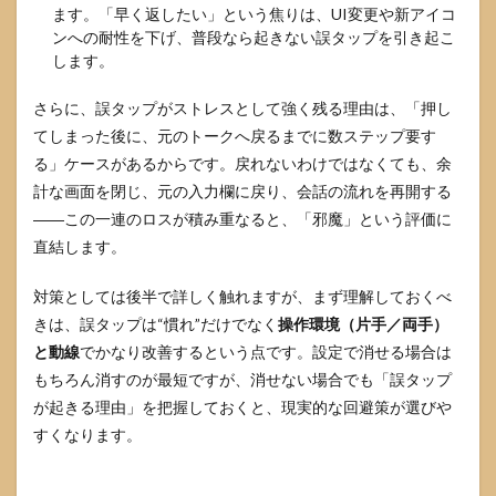
5
ます。「早く返したい」という焦りは、UI変更や新アイコ
どう
ンへの耐性を下げ、普段なら起きない誤タップを引き起こ
して
します。
も邪
魔な
さらに、誤タップがストレスとして強く残る理由は、「押し
ら取
てしまった後に、元のトークへ戻るまでに数ステップ要す
れる
現実
る」ケースがあるからです。戻れないわけではなくても、余
的な
計な画面を閉じ、元の入力欄に戻り、会話の流れを再開する
運用
策
――この一連のロスが積み重なると、「邪魔」という評価に
直結します。
5.1
誤タ
ップ
対策としては後半で詳しく触れますが、まず理解しておくべ
を減
きは、誤タップは“慣れ”だけでなく
操作環境（片手／両手）
らす
と動線
でかなり改善するという点です。設定で消せる場合は
指の
動
もちろん消すのが最短ですが、消せない場合でも「誤タップ
線・
が起きる理由」を把握しておくと、現実的な回避策が選びや
操作
の癖
すくなります。
づけ
5.2