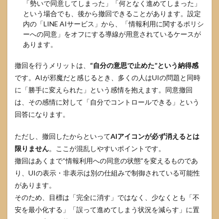
「勢いで同意してしまった」「何となく進めてしまった」
という場合でも、後から撤回できることがあります。設定
内の「LINE AIサービス」から、「情報利用に関するポリシ
ーへの同意」をオフにする導線が用意されているケースが
あります。
撤回を行うメリットは、
“自分の意思で止めた”という納得感
です。AIが邪魔だと感じるとき、多くの人はUIの問題と同時
に「勝手に変えられた」という感情を抱えます。同意撤回
は、その感情に対して「自分でコントロールできる」という
回答になります。
ただし、撤回したからといって
AIアイコンが必ず消えるとは
限りません
。ここが混乱しやすいポイントです。
撤回はあくまで“情報利用への同意の状態”を変えるものであ
り、UIの表示・非表示は別の仕組みで制御されている可能性
があります。
そのため、目標は「完全に消す」ではなく、少なくとも「不
安を最小化する」「誤って進めてしまう状況を減らす」に置