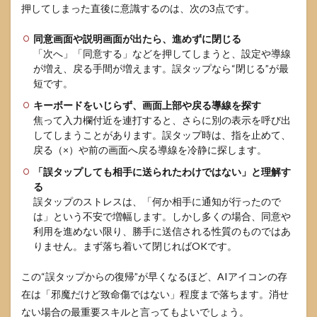
押してしまった直後に意識するのは、次の3点です。
同意画面や説明画面が出たら、進めずに閉じる
「次へ」「同意する」などを押してしまうと、設定や導線
が増え、戻る手間が増えます。誤タップなら“閉じる”が最
短です。
キーボードをいじらず、画面上部や戻る導線を探す
焦って入力欄付近を連打すると、さらに別の表示を呼び出
してしまうことがあります。誤タップ時は、指を止めて、
戻る（×）や前の画面へ戻る導線を冷静に探します。
「誤タップしても相手に送られたわけではない」と理解す
る
誤タップのストレスは、「何か相手に通知が行ったので
は」という不安で増幅します。しかし多くの場合、同意や
利用を進めない限り、勝手に送信される性質のものではあ
りません。まず落ち着いて閉じればOKです。
この“誤タップからの復帰”が早くなるほど、AIアイコンの存
在は「邪魔だけど致命傷ではない」程度まで落ちます。消せ
ない場合の最重要スキルと言ってもよいでしょう。