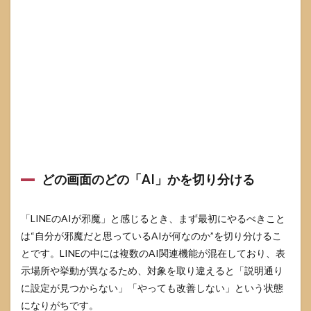
消せな
いとき
の対処
法
3.1
押し
てし
まっ
た時
にす
ぐ戻
る方
法
どの画面のどの「AI」かを切り分ける
3.2
同意
しな
「LINEのAIが邪魔」と感じるとき、まず最初にやるべきこと
い・
は“自分が邪魔だと思っているAIが何なのか”を切り分けるこ
同意
を撤
とです。LINEの中には複数のAI関連機能が混在しており、表
回し
示場所や挙動が異なるため、対象を取り違えると「説明通り
て影
に設定が見つからない」「やっても改善しない」という状態
響を
最小
になりがちです。