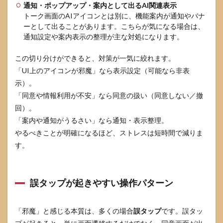
通知・ポップアップ・案内として出るAI関連表示
解し
トーク画面のAIアイコンとは別に、機能案内が通知やバナ
て不
ーとして出ることがあります。こちらが気になる場合は、
安を
減ら
通知設定や案内表示の整理が主な対処になります。
す
この切り分けができると、対策が一気に絞れます。
4.1
「UI上のアイコンが邪魔」なら表示設定（可能なら非表
でき
るこ
示）。
と
「同意や情報利用が不安」なら同意の扱い（同意しない／撤
（返
信提
回）。
案・
「案内や通知がうるさい」なら通知・表示整理。
スタ
やるべきことが明確になるほど、ストレスは短時間で減りま
ンプ
提
す。
案・
口調
変
換・
誤タップが起きやすい操作パターン
AIに
質
問）
「邪魔」と感じる本質は、多くの場合
誤タップ
です。誤タッ
4.2