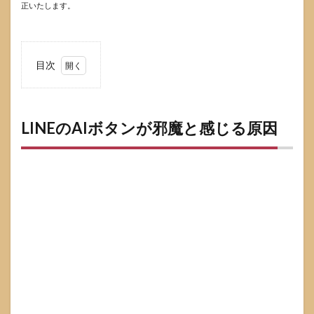
正いたします。
目次
1
LINE
のAI
ボタ
LINEのAIボタンが邪魔と感じる原因
ンが
邪魔
と感
じる
原因
1.1
どの
画面
のど
の
「AI」
かを
切り
分け