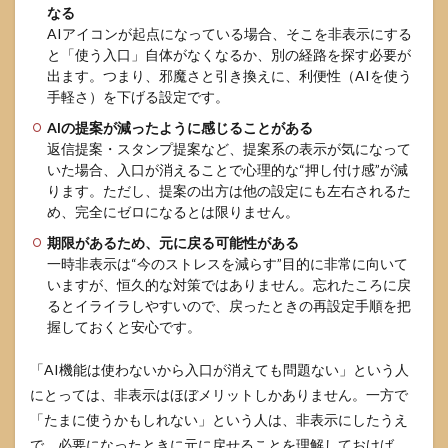
なる
AIアイコンが起点になっている場合、そこを非表示にする
と「使う入口」自体がなくなるか、別の経路を探す必要が
出ます。つまり、邪魔さと引き換えに、利便性（AIを使う
手軽さ）を下げる設定です。
AIの提案が減ったように感じることがある
返信提案・スタンプ提案など、提案系の表示が気になって
いた場合、入口が消えることで心理的な“押し付け感”が減
ります。ただし、提案の出方は他の設定にも左右されるた
め、完全にゼロになるとは限りません。
期限があるため、元に戻る可能性がある
一時非表示は“今のストレスを減らす”目的に非常に向いて
いますが、恒久的な対策ではありません。忘れたころに戻
るとイライラしやすいので、戻ったときの再設定手順を把
握しておくと安心です。
「AI機能は使わないから入口が消えても問題ない」という人
にとっては、非表示はほぼメリットしかありません。一方で
「たまに使うかもしれない」という人は、非表示にしたうえ
で、必要になったときに元に戻せることを理解しておけば、