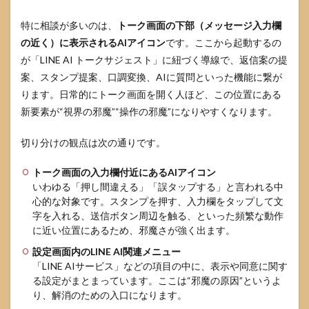
化す
る
特に相談が多いのは、
トーク画面の下部（メッセージ入力欄
3.3
の近く）に表示されるAIアイコン
です。ここから起動するの
通知
が「LINE AI トークサジェスト」に紐づく導線で、返信案の提
や関
連表
案、スタンプ提案、口調変換、AIに質問といった機能に繋が
示を
ります。日常的にトーク画面を開く人ほど、この位置にある
減ら
新要素が“視界の邪魔”“操作の邪魔”になりやすくなります。
し
て“気
にな
切り分けの観点は次の通りです。
る要
素”を
トーク画面の入力欄付近にあるAIアイコン
整理
いわゆる「押し間違える」「誤タップする」と言われる中
する
心的な対象です。スタンプを押す、入力欄をタップして文
4
字を入れる、送信ボタン周辺を触る、といった頻繁な動作
LINE
に近い位置にあるため、邪魔さが強く出ます。
AIト
ーク
設定画面内のLINE AI関連メニュー
サジ
「LINE AIサービス」などの項目の中に、表示や同意に関す
ェス
る設定がまとまっています。ここは“邪魔の原因”というよ
トの
り、解消のための入口になります。
仕様
を理