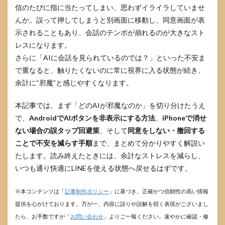
信のたびに指に当たってしまい、思わずイライラしていませ
んか。誤って押してしまうと別画面に移動し、同意画面が表
示されることもあり、会話のテンポが崩れるのが大きなスト
レスになります。
さらに「AIに会話を見られているのでは？」といった不安ま
で重なると、触りたくないのに常に視界に入る状態が続き、
余計に“邪魔”と感じやすくなります。
本記事では、まず「どのAIが邪魔なのか」を切り分けたうえ
で、
AndroidでAIボタンを非表示にする方法
、
iPhoneで消せ
ない場合の誤タップ回避策
、そして
同意をしない・撤回する
ことで不安を減らす手順
まで、まとめて分かりやすく解説い
たします。読み終えたときには、余計なストレスを減らし、
いつも通り快適にLINEを使える状態へ戻せるはずです。
※本コンテンツは「
記事制作ポリシー
」に基づき、正確かつ信頼性の高い情報
提供を心がけております。万が一、内容に誤りや誤解を招く表現がございまし
たら、お手数ですが「
お問い合わせ
」よりご一報ください。速やかに確認・修