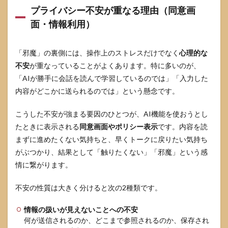
スタ
プライバシー不安が重なる理由（同意画
ンプ
面・情報利用）
提案
など
周辺
機能
「邪魔」の裏側には、操作上のストレスだけでなく
心理的な
の設
不安
が重なっていることがよくあります。特に多いのが、
定も
「AIが勝手に会話を読んで学習しているのでは」「入力した
点検
内容がどこかに送られるのでは」という懸念です。
5.3
要望
こうした不安が強まる要因のひとつが、AI機能を使おうとし
の送
り方
たときに表示される
同意画面やポリシー表示
です。内容を読
（改
まずに進めたくない気持ちと、早くトークに戻りたい気持ち
善要
がぶつかり、結果として「触りたくない」「邪魔」という感
望・
フィ
情に繋がります。
ード
バッ
不安の性質は大きく分けると次の2種類です。
ク）
6
情報の扱いが見えないことへの不安
まと
何が送信されるのか、どこまで参照されるのか、保存され
め