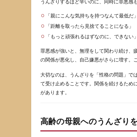
因
うんざりするほど辛いのに、同時に罪悪感
を
切
「親にこんな気持ちを持つなんて最低だ
り
「距離を取ったら見捨てることになる」
分
け
「もっと頑張れるはずなのに、できない
る
2.1
罪悪感が強いと、無理をして関わり続け、
介護
の関係が悪化し、自己嫌悪がさらに増す。
負担
と生
大切なのは、うんざりを「性格の問題」で
活負
担が
て受け止めることです。関係を続けるため
積み
があります。
上が
って
いる
高齢の母親へのうんざり
2.2
会話
が噛