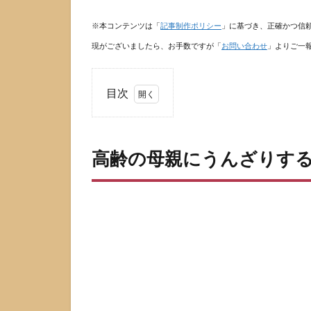
※本コンテンツは「
記事制作ポリシー
」に基づき、正確かつ信
現がございましたら、お手数ですが「
お問い合わせ
」よりご一
目次
1
高
齢
高齢の母親にうんざりす
の
母
親
に
う
ん
ざ
り
す
る
の