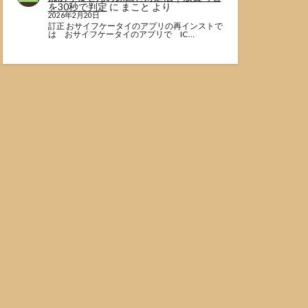
を30秒で判定
に
まこと
より
2026年2月20日
訂正 おサイフケータイのアプリの再インストで
は おサイフケータイのアプリで IC…