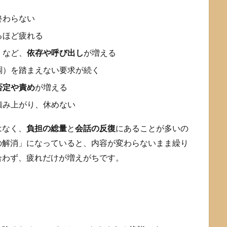
終わらない
るほど疲れる
」など、
依存や呼び出し
が増える
調）を踏まえない要求が続く
否定や責め
が増える
積み上がり、休めない
はなく、
負担の総量
と
会話の反復
にあることが多いの
の解消」になっていると、内容が変わらないまま繰り
合わず、疲れだけが増えがちです。