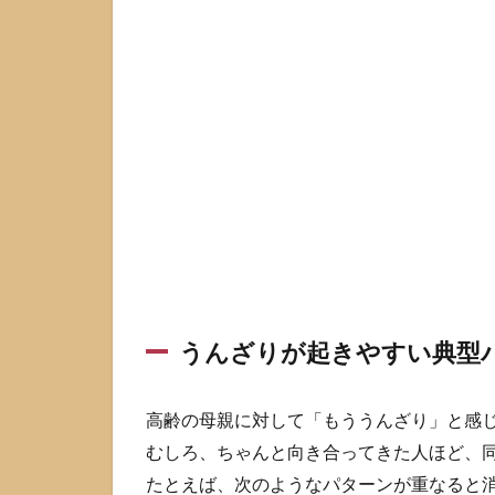
は
珍
し
く
な
い
1.1
うん
ざり
が起
きや
すい
典型
パタ
うんざりが起きやすい典型
ーン
1.2
高齢の母親に対して「もううんざり」と感
罪悪
感が
むしろ、ちゃんと向き合ってきた人ほど、
強く
たとえば、次のようなパターンが重なると
なる