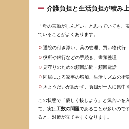
み合
介護負担と生活負担が積み
わな
い背
景を
「母の言動がしんどい」と思っていても、
知る
ていることがよくあります。
2.3
不自
通院の付き添い、薬の管理、買い物代行
然さ
があ
役所や銀行などの手続き、書類整理
るな
見守りのための頻回訪問・頻回電話
ら受
診・
同居による家事の増加、生活リズムの衝
相談
も視
きょうだいが動かず、負担が一人に集中
野に
入れ
この状態で「優しく接しよう」と気合いを
る
て、実は
工数の問題
であることが多いので
3
ると、対策が立てやすくなります。
高
齢