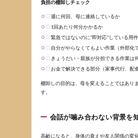
負担の棚卸しチェック
の
母
週に何回、母に連絡しているか
親
と
1回あたり何分かかるか
ほ
ど
緊急ではないのに“即対応”している用
よ
自分がやらなくてもよい作業（外部化
い
距
きょうだい・親族が分担できる作業は
離
を
お金で解決できる部分（家事代行、配
作
る
棚卸しの目的は、母を変えることではあり
具
す。
体
策
3.1
会話が噛み合わない背景を
境界
線を
作る4
高齢になると、身体の衰えや友人関係の変
つの