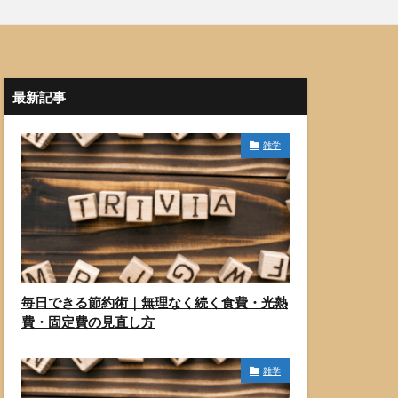
最新記事
雑学
毎日できる節約術｜無理なく続く食費・光熱
費・固定費の見直し方
雑学