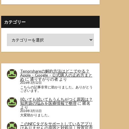
カテゴリー
Tenorshareの解約方法はどこでやる？
Apple・Google・公式購入の止め方まと
め
に
通りすがりの者
より
2026年3月12日
こちらの記事非常に助かりました。ありがとう
ございます。
拭いても拭いてもうんちがつく原因は？
知恵袋の悩みを医療情報で整理
に
匿名
より
2026年3月11日
大変助かりました。
このNFCタグをサポートしているアプリ
はありませんの原因と対処法｜放置可否