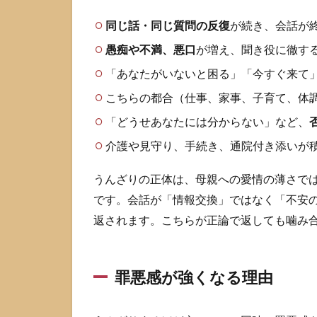
理由
同じ話・同じ質問の反復
が続き、会話が
2
愚痴や不満、悪口
が増え、聞き役に徹す
高
齢
「あなたがいないと困る」「今すぐ来て
の
母
こちらの都合（仕事、家事、子育て、体
親
「どうせあなたには分からない」など、
へ
の
介護や見守り、手続き、通院付き添いが
う
ん
うんざりの正体は、母親への愛情の薄さで
ざ
です。会話が「情報交換」ではなく「不安
り
を
返されます。こちらが正論で返しても噛み
悪
化
さ
罪悪感が強くなる理由
せ
る
原