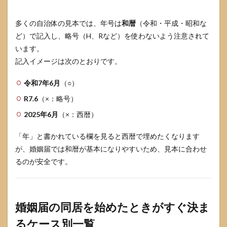
「同
居予
定」
多くの自治体の見本では、年号は
和暦
（令和・平成・昭和な
と書
ど）で記入し、略号（H、Rなど）を使わないよう注意されて
くべ
きか
います。
迷う
記入イメージは次のとおりです。
とき
7
令和7年6月
（○）
婚姻
R7.6
（×：略号）
届の
同居
2025年6月
（×：西暦）
を始
めた
「年」と書かれている欄を見ると西暦で埋めたくなります
と
き：
が、婚姻届では和暦が基本になりやすいため、見本に合わせ
同居
るのが安全です。
も挙
式も
して
いな
い場
婚姻届の同居を始めたときがすぐ決ま
合
るケース別一覧
7.1