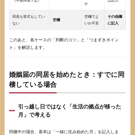
（今後同居予定）
は記入
か
届を
同時
に出
同居も挙式もしてい
空欄でよ
その他欄
空欄
すと
ない
いか不安
に記入
きの
確認
質問
このあと、各ケースの「判断のコツ」と「つまずきポイン
9
ト」を解説します。
婚姻
届の
提出
で差
婚姻届の同居を始めたとき：すでに同
し戻
しを
棲している場合
防ぐ
最終
チェ
ック
引っ越し日ではなく「生活の拠点が移った
リス
ト
月」で考える
9.1
同居
同棲中の場合、基本は「一緒に住み始めた月」を記入しま
を始