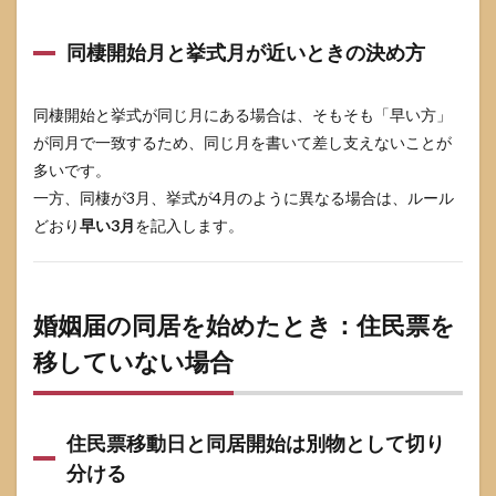
所へ
確認
同棲開始月と挙式月が近いときの決め方
する
と安
心な
人
同棲開始と挙式が同じ月にある場合は、そもそも「早い方」
（該
が同月で一致するため、同じ月を書いて差し支えないことが
当し
多いです。
たら
確認
一方、同棲が3月、挙式が4月のように異なる場合は、ルール
推
どおり
早い3月
を記入します。
奨）
10
婚姻
届の
婚姻届の同居を始めたとき：住民票を
同居
を始
移していない場合
めた
とき
に関
する
住民票移動日と同居開始は別物として切り
よく
ある
分ける
質問