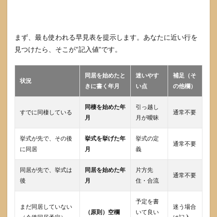
主と
矛盾
させ
ない
まず、最も使われる早見表を提示します。あなたに近い行を
ポイ
見つけたら、そこが“記入値”です。
ント
8.1
同居を始めたと
迷いやす
補足（そ
住所
状況
欄は
きに書く年月
い点
の他欄）
原則
とし
同棲を始めた年
引っ越し
て住
すでに同棲している
通常不要
月
月が曖昧
民票
の住
所で
挙式が先で、その後
挙式を挙げた年
挙式の定
通常不要
記入
に同居
月
義
する
同居が先で、挙式は
同居を始めた年
片方先
8.2
通常不要
後
婚姻
月
住・合流
届と
転入
予定を書
まだ同居していない
届・
迷う場合
（原則）空欄
いて良い
転居