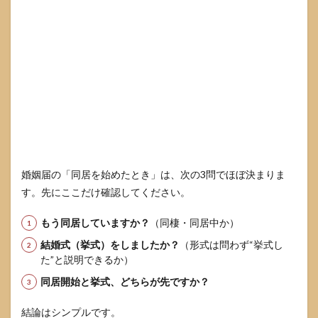
月が
近い
とき
の決
め方
5
婚姻
届の
同居
を始
めた
と
き：
婚姻届の「同居を始めたとき」は、次の3問でほぼ決まりま
住民
す。先にここだけ確認してください。
票を
移し
てい
もう同居していますか？
（同棲・同居中か）
ない
結婚式（挙式）をしましたか？
（形式は問わず“挙式し
場合
た”と説明できるか）
5.1
同居開始と挙式、どちらが先ですか？
住民
票移
動日
結論はシンプルです。