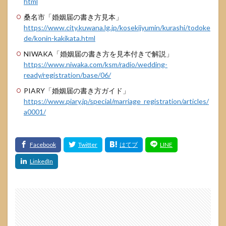
html
桑名市「婚姻届の書き方見本」
https://www.city.kuwana.lg.jp/kosekijyumin/kurashi/todoke
de/konin-kakikata.html
NIWAKA「婚姻届の書き方を見本付きで解説」
https://www.niwaka.com/ksm/radio/wedding-
ready/registration/base/06/
PIARY「婚姻届の書き方ガイド」
https://www.piary.jp/special/marriage_registration/articles/
a0001/