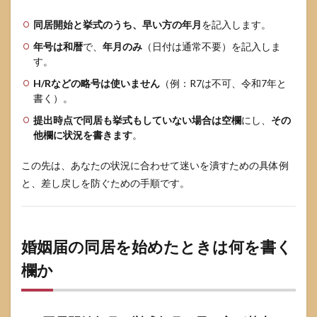
と同
居開
同居開始と挙式のうち、早い方の年月
を記入します。
始は
別物
年号は和暦
で、
年月のみ
（日付は通常不要）を記入しま
とし
す。
て切
り分
H/Rなどの略号は使いません
（例：R7は不可、令和7年と
ける
書く）。
5.2
提出時点で同居も挙式もしていない場合は空欄
にし、
その
住民
他欄に状況を書きます
。
票未
移動
この先は、あなたの状況に合わせて迷いを潰すための具体例
で差
し戻
と、差し戻しを防ぐための手順です。
しが
怖い
とき
の安
婚姻届の同居を始めたときは何を書く
全策
欄か
6
婚姻
届の
同居