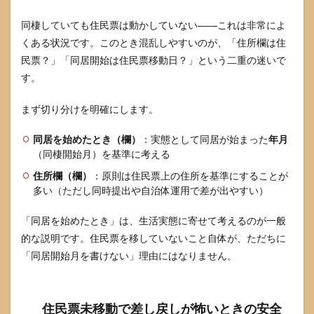
10.1
同棲していても住民票は動かしていない――これは非常によ
同居開
くある状況です。このとき混乱しやすいのが、「住所欄は住
始日が
はっき
民票？」「同居開始は住民票移動日？」という二重の迷いで
りしな
す。
いとき
はどう
します
まず切り分けを明確にします。
か？
同居を始めたとき（欄）
：実態として同居が始まった
年月
10.2
（同棲開始月）を基準に考える
月が違
うと不
住所欄（欄）
：原則は住民票上の住所を基準にすることが
受理に
多い（ただし同時提出や自治体運用で差が出やすい）
なりま
すか？
「同居を始めたとき」は、生活実態に寄せて考えるのが一般
10.3
的な説明です。住民票を移していないこと自体が、ただちに
挙式を
「同居開始月を書けない」理由にはなりません。
してい
ない場
合はど
う書き
住民票未移動で差し戻しが怖いときの安全
ます