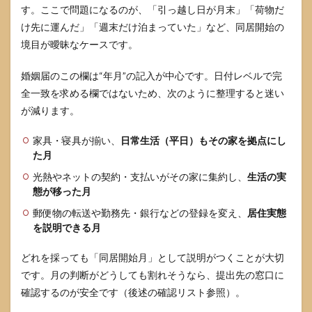
す。ここで問題になるのが、「引っ越し日が月末」「荷物だ
めた
とき
け先に運んだ」「週末だけ泊まっていた」など、同居開始の
のチ
境目が曖昧なケースです。
ェッ
ク
（最
婚姻届のこの欄は“年月”の記入が中心です。日付レベルで完
重
全一致を求める欄ではないため、次のように整理すると迷い
要）
が減ります。
9.2
その
家具・寝具が揃い、
日常生活（平日）もその家を拠点にし
他の
た月
基本
チェ
光熱やネットの契約・支払いがその家に集約し、
生活の実
ック
態が移った月
（見
落と
郵便物の転送や勤務先・銀行などの登録を変え、
居住実態
しが
を説明できる月
ちな
箇
どれを採っても「同居開始月」として説明がつくことが大切
所）
です。月の判断がどうしても割れそうなら、提出先の窓口に
9.3
確認するのが安全です（後述の確認リスト参照）。
事前
に役