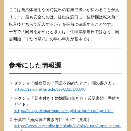
ここは自治体運用や同時提出の有無で扱いが変わることがあ
ります。最も安全なのは、提出先窓口に「住所欄は転入前／
転入後どちらで記入するか」を事前に確認することです。
一方で「同居を始めたとき」は、住民票移動日ではなく、同
居開始（または挙式）の早い年月が基本です。
参考にした情報源
ゼクシィ「婚姻届の『同居を始めたとき』欄の書き方」
https://zexy.net/article/app002510009/
ゼクシィ「見本付き！婚姻届の書き方・必要書類・手続き
ガイド」
https://zexy.net/mar/manual/registration/marriage.html
千葉市「婚姻届の書き方について（見本）」
https://www.city.chiba.jp/shimin/shimin/kusei/konin_mihon.