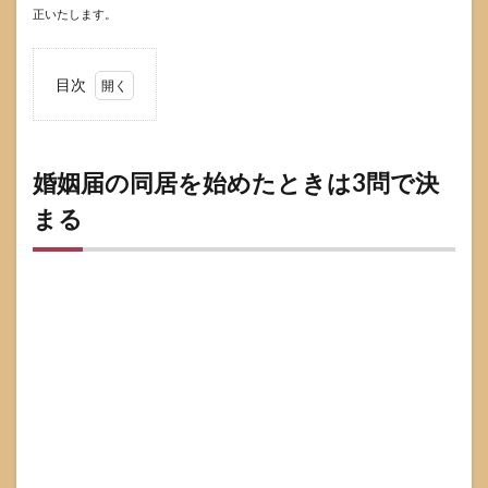
正いたします。
目次
1
婚姻
届の
同居
婚姻届の同居を始めたときは3問で決
を始
まる
めた
とき
は3
問で
決ま
る
2
婚姻
届の
同居
を始
めた
とき
は何