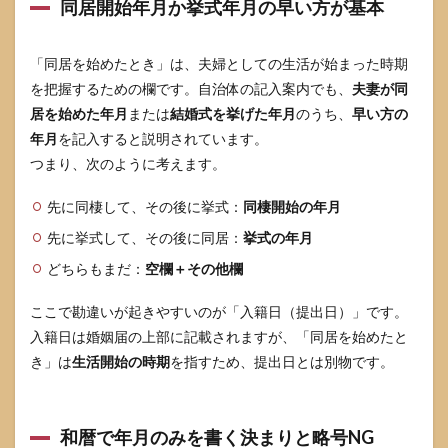
同居開始年月か挙式年月の早い方が基本
を始
めた
と
き：
「同居を始めたとき」は、夫婦としての生活が始まった時期
まだ
を把握するための欄です。自治体の記入案内でも、
夫妻が同
同居
居を始めた年月
して
または
結婚式を挙げた年月
のうち、
早い方の
いな
年月
を記入すると説明されています。
い場
つまり、次のように考えます。
合
6.1
先に同棲して、その後に挙式：
同棲開始の年月
未来
先に挙式して、その後に同居：
の年
挙式の年月
月は
どちらもまだ：
空欄＋その他欄
書か
ず、
提出
ここで勘違いが起きやすいのが「入籍日（提出日）」です。
時点
入籍日は婚姻届の上部に記載されますが、「同居を始めたと
の事
き」は
生活開始の時期
を指すため、提出日とは別物です。
実で
判断
する
6.2
和暦で年月のみを書く決まりと略号NG