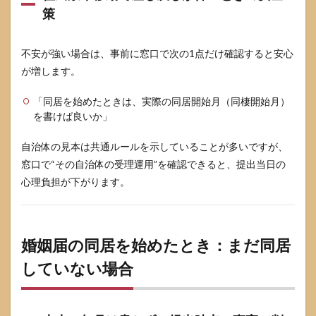
か？
策
10.4
同居は
不安が強い場合は、事前に窓口で次の1点だけ確認すると安心
してい
るが、
が増します。
片方が
先に住
「同居を始めたときは、実際の同居開始月（同棲開始月）
み始め
を書けば良いか」
た場合
は？
自治体の見本は共通ルールを示していることが多いですが、
10.5
窓口で“その自治体の受理運用”を確認できると、提出当日の
住民票
を移す
心理負担が下がります。
予定で
すが、
提出日
は先で
婚姻届の同居を始めたとき：まだ同居
す。住
所欄は
していない場合
どちら
です
か？
11