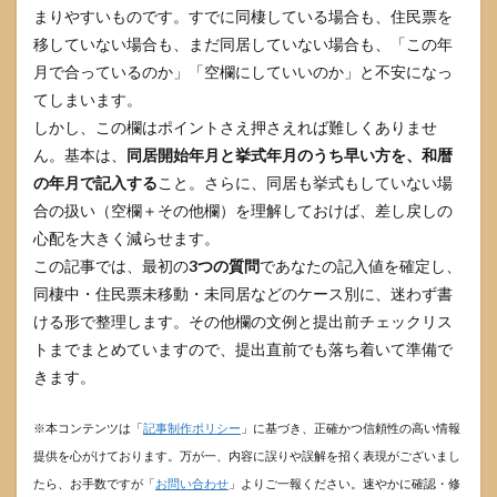
まりやすいものです。すでに同棲している場合も、住民票を
移していない場合も、まだ同居していない場合も、「この年
月で合っているのか」「空欄にしていいのか」と不安になっ
てしまいます。
しかし、この欄はポイントさえ押さえれば難しくありませ
ん。基本は、
同居開始年月と挙式年月のうち早い方を、和暦
の年月で記入する
こと。さらに、同居も挙式もしていない場
合の扱い（空欄＋その他欄）を理解しておけば、差し戻しの
心配を大きく減らせます。
この記事では、最初の
3つの質問
であなたの記入値を確定し、
同棲中・住民票未移動・未同居などのケース別に、迷わず書
ける形で整理します。その他欄の文例と提出前チェックリス
トまでまとめていますので、提出直前でも落ち着いて準備で
きます。
※本コンテンツは「
記事制作ポリシー
」に基づき、正確かつ信頼性の高い情報
提供を心がけております。万が一、内容に誤りや誤解を招く表現がございまし
たら、お手数ですが「
お問い合わせ
」よりご一報ください。速やかに確認・修