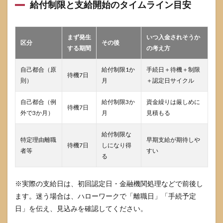
給付制限と支給開始のタイムライン目安
を直
して
もら
えな
まず発生
いつ入金されそうか
いと
区分
その後
する期間
の考え方
詰み
です
か
自己都合（原
給付制限1か
手続日＋待機＋制限
待機7日
則）
月
＋認定日サイクル
9.3
ハロ
自己都合（例
給付制限3か
資金繰りは厳しめに
ーワ
待機7日
ーク
外で3か月）
月
見積もる
には
いつ
給付制限な
行け
特定理由離職
早期支給が期待しや
待機7日
しになり得
ばい
者等
すい
いで
る
すか
9.4
※実際の支給日は、初回認定日・金融機関処理などで前後し
写真
ます。迷う場合は、ハローワークで「離職日」「手続予定
は必
日」を伝え、見込みを確認してください。
ず必
要で