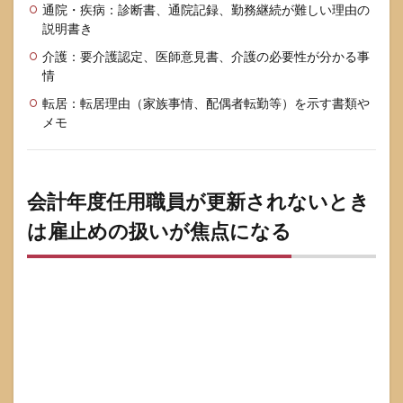
って
通院・疾病：診断書、通院記録、勤務継続が難しい理由の
いく
説明書き
と強
い資
介護：要介護認定、医師意見書、介護の必要性が分かる事
料チ
情
ェッ
クリ
転居：転居理由（家族事情、配偶者転勤等）を示す書類や
スト
メモ
7
会計
年度
任用
会計年度任用職員が更新されないとき
職員
は雇止めの扱いが焦点になる
が損
をし
やす
いポ
イン
トと
回避
策
7.1
「更
新希