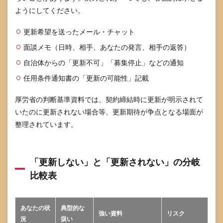
ようにしてください。
8.1
ケー
更新希望を送ったメール・チャット
ス1 更
新し
面談メモ（日時、相手、あなたの発言、相手の返答）
ない
と自
自治体からの「更新不可」「募集停止」などの通知
分で
任用条件通知書の「更新の可能性」記載
伝え
たが
次の
厚労省の判断基準資料では、契約締結時に更新が明示されて
仕事
いたのに更新されない場合等、更新期待が争点となる場面が
がま
だな
整理されています。
い
8.2
ケー
「更新しない」と「更新されない」の分岐
ス2 更
比較表
新を
希望
した
が更
あなたの状
典型的な
新さ
強い資料
リスク
況
扱い
れな