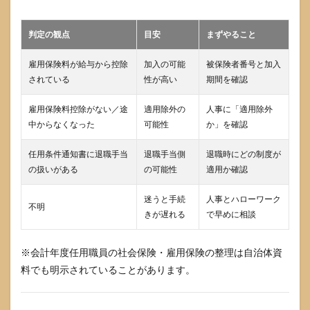
イン
目安
判定の観点
目安
まずやること
5
会計
雇用保険料が給与から控除
加入の可能
被保険者番号と加入
年度
されている
性が高い
期間を確認
任用
職員
の失
雇用保険料控除がない／途
適用除外の
人事に「適用除外
業保
中からなくなった
可能性
か」を確認
険手
続き
任用条件通知書に退職手当
退職手当側
退職時にどの制度が
は離
職票
の扱いがある
の可能性
適用か確認
でほ
ぼ決
迷うと手続
人事とハローワーク
まる
不明
きが遅れる
で早めに相談
5.1
離職
※会計年度任用職員の社会保険・雇用保険の整理は自治体資
票で
必ず
料でも明示されていることがあります。
見る
べき
ポイ