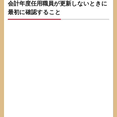
任用
会計年度任用職員が更新しないときに
職員
最初に確認すること
が更
新し
ない
とき
に最
初に
確認
する
こと
1.1
雇用
保険
に加
入し
てい
るか
を3分
で確
認す
る方
法
1.2