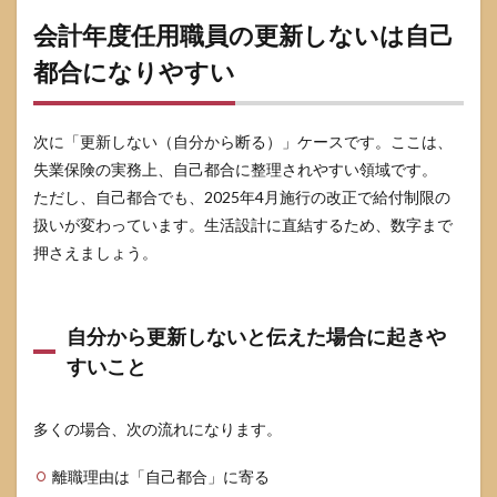
ント
会計年度任用職員の更新しないは自己
5.2
都合になりやすい
離職
票の
記載
が違
次に「更新しない（自分から断る）」ケースです。ここは、
うと
きに
失業保険の実務上、自己都合に整理されやすい領域です。
やる
ただし、自己都合でも、2025年4月施行の改正で給付制限の
べき
扱いが変わっています。生活設計に直結するため、数字まで
こと
押さえましょう。
6
会計
年度
任用
自分から更新しないと伝えた場合に起きや
職員
すいこと
がハ
ロー
ワー
クで
多くの場合、次の流れになります。
迷わ
ない
離職理由は「自己都合」に寄る
ため