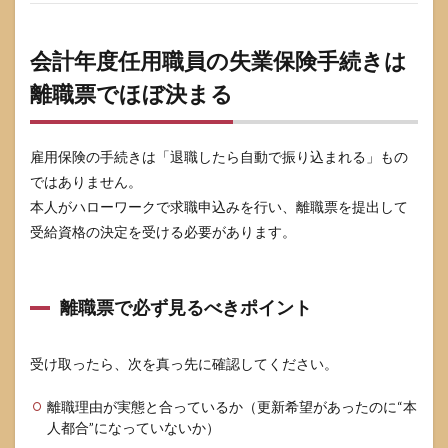
すか
9.5
会計年度任用職員の失業保険手続きは
国保
や年
離職票でほぼ決まる
金の
切替
が不
安で
雇用保険の手続きは「退職したら自動で振り込まれる」もの
す
ではありません。
10
本人がハローワークで求職申込みを行い、離職票を提出して
まと
受給資格の決定を受ける必要があります。
め
11
参考
離職票で必ず見るべきポイント
にし
た情
報源
受け取ったら、次を真っ先に確認してください。
離職理由が実態と合っているか（更新希望があったのに“本
人都合”になっていないか）