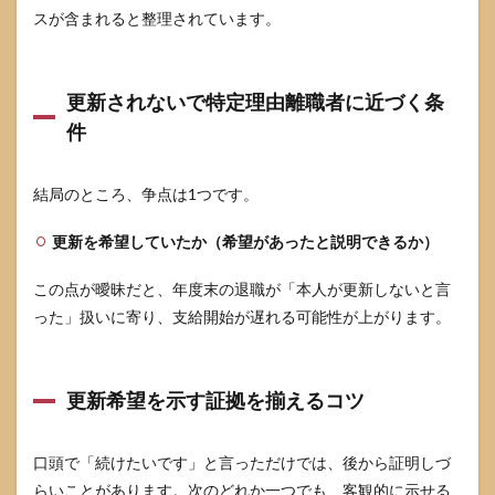
スが含まれると整理されています。
7.3
国
保・
年金
更新されないで特定理由離職者に近づく条
の切
件
替で
家計
が崩
結局のところ、争点は1つです。
れる
8
更新を希望していたか（希望があったと説明できるか）
ケー
ス別
この点が曖昧だと、年度末の退職が「本人が更新しないと言
に見
る会
った」扱いに寄り、支給開始が遅れる可能性が上がります。
計年
度任
用職
員の
更新希望を示す証拠を揃えるコツ
更新
しな
いと
口頭で「続けたいです」と言っただけでは、後から証明しづ
失業
らいことがあります。次のどれか一つでも、客観的に示せる
保険