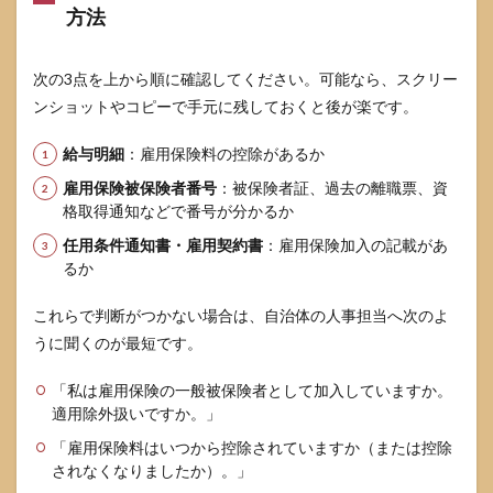
方法
す証
拠を
揃え
るコ
次の3点を上から順に確認してください。可能なら、スクリー
ツ
ンショットやコピーで手元に残しておくと後が楽です。
3.3
「更
給与明細
：雇用保険料の控除があるか
新し
雇用保険被保険者番号
：被保険者証、過去の離職票、資
な
格取得通知などで番号が分かるか
い」
と
任用条件通知書・雇用契約書
：雇用保険加入の記載があ
「更
るか
新さ
れな
い」
これらで判断がつかない場合は、自治体の人事担当へ次のよ
の分
うに聞くのが最短です。
岐比
較表
「私は雇用保険の一般被保険者として加入していますか。
4
適用除外扱いですか。」
2025
「雇用保険料はいつから控除されていますか（または控除
年4
月改
されなくなりましたか）。」
正で