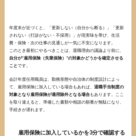
いと
きは
雇止
めの
扱い
年度末が近づくと、「更新しない（自分から断る）」「更新
が焦
されない（打診がない・不採用）」が現実味を帯び、生活
点に
費・保険・次の仕事の見通しが一気に不安になります。
なる
このとき最初にやるべきことは、退職理由の議論より前に、
3.1
自分が“雇用保険（失業保険）”の対象かどうかを確定させる
更新
され
こと
です。
ない
で特
会計年度任用職員は、勤務形態や自治体の制度設計によっ
定理
由離
て、雇用保険に加入している場合もあれば、
退職手当制度の
職者
対象となり雇用保険が適用除外となる場合
もあります。ここ
に近
を取り違えると、準備した書類や相談の順番が無駄になり、
づく
条件
手続きが遅れます。
3.2
更新
希望
雇用保険に加入しているかを3分で確認する
を示