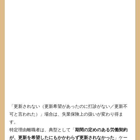
望」
を言
った
つも
りで
も証
拠が
なく
て不
利に
なる
7.2
離職
票が
来る
のを
待っ
「更新されない（更新希望があったのに打診がない／更新不
て動
け
可と言われた）」場合は、失業保険上の扱いが変わり得ま
ず、
す。
手続
きが
特定理由離職者は、典型として「
期間の定めのある労働契約
遅れ
が、更新を希望したにもかかわらず更新されなかった
」ケー
る