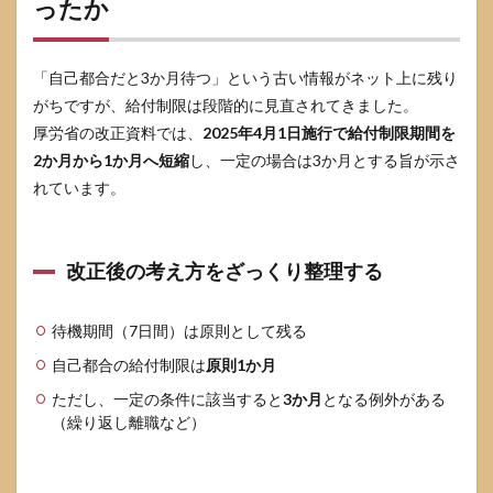
ったか
ない
退職
でよ
くあ
「自己都合だと3か月待つ」という古い情報がネット上に残り
る質
がちですが、給付制限は段階的に見直されてきました。
問
厚労省の改正資料では、
2025年4月1日施行で給付制限期間を
9.1
2か月から1か月へ短縮
し、一定の場合は3か月とする旨が示さ
年度
れています。
末退
職は
全員
が失
改正後の考え方をざっくり整理する
業保
険を
もら
えま
待機期間（7日間）は原則として残る
すか
自己都合の給付制限は
原則1か月
9.2
ただし、一定の条件に該当すると
3か月
となる例外がある
離職
（繰り返し離職など）
票の
「自
己都
合」