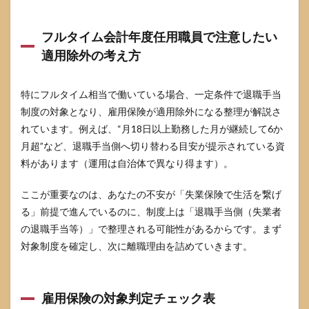
給付
制限
はど
フルタイム会計年度任用職員で注意したい
う変
適用除外の考え方
わっ
たか
4.1
特にフルタイム相当で働いている場合、一定条件で退職手当
改正
制度の対象となり、雇用保険が適用除外になる整理が解説さ
後の
れています。例えば、“月18日以上勤務した月が継続して6か
考え
方を
月超”など、退職手当側へ切り替わる目安が提示されている資
ざっ
料があります（運用は自治体で異なり得ます）。
くり
整理
する
ここが重要なのは、あなたの不安が「失業保険で生活を繋げ
る」前提で進んでいるのに、制度上は「退職手当側（失業者
4.2
の退職手当等）」で整理される可能性があるからです。まず
給付
制限
対象制度を確定し、次に離職理由を詰めていきます。
と支
給開
始の
タイ
雇用保険の対象判定チェック表
ムラ