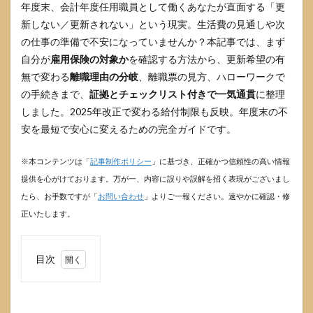
年度末、会計年度任用職員として働くあなたが直面する「更
新しない／更新されない」という現実。生活費の見通しや次
の仕事の準備で不安になっていませんか？本記事では、まず
自分が
雇用保険の対象か
を確認する方法から、更新希望の有
無で変わる
離職理由の分岐
、離職票の見方、ハローワークで
の手続きまで、
証拠とチェックリスト付きで一気通貫
に整理
しました。2025年改正で変わる給付制限も反映。年度末の不
安を最短で安心に変えるための完全ガイドです。
※本コンテンツは「
記事制作ポリシー
」に基づき、正確かつ信頼性の高い情報
提供を心がけております。万が一、内容に誤りや誤解を招く表現がございまし
たら、お手数ですが「
お問い合わせ
」よりご一報ください。速やかに確認・修
正いたします。
目次
1
会計
年度