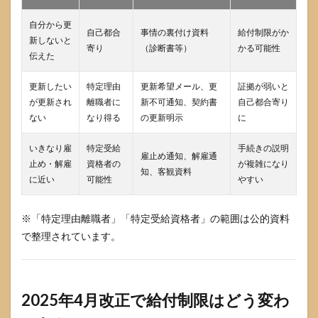
かっ
た
自分から更
自己都合
事情の裏付け資料
給付制限がか
新しないと
8.3
寄り
（診断書等）
かる可能性
伝えた
ケー
ス3 退
職手
更新したい
特定理由
更新希望メール、更
証拠が弱いと
当側
が更新され
離職者に
新不可通知、契約書
自己都合寄り
（雇
ない
なり得る
の更新明示
に
用保
険適
いきなり雇
特定受給
手続きの説明
用除
雇止め通知、解雇通
外）
止め・解雇
資格者の
が複雑になり
知、客観資料
の可
に近い
可能性
やすい
能性
があ
る
※「特定理由離職者」「特定受給資格者」の範囲は公的資料
9
で整理されています。
会計
年度
任用
職員
2025年4月改正で給付制限はどう変わ
の更
新し