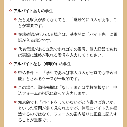
確認
の電
アルバイトありの学生
話が
来る
たとえ収入が多くなくても、「継続的に収入がある」こ
こと
とが重要です。
はあ
りま
在籍確認が行われる場合は、基本的に「バイト先」に電
す
話が入る想定です。
か？
代表電話がある企業であればその番号、個人経営であれ
8.4
ば実際に連絡が取れる番号を入力してください。
どう
アルバイトなし（年収0）の学生
して
も職
申込条件上、「学生であれば本人収入がゼロでも申込可
場に
能」とされるケースが一般的です。
電話
され
この場合、勤務先欄は「なし」または学校情報など、申
たく
込フォームの指示に従って入力します。
ない
場合
知恵袋でも「バイトをしていないがどう書けば良いか」
はど
といった質問が多く見られますが、無理にバイト先を捏
うす
造するのではなく、フォームの案内通りに正直に記入す
れば
ることが重要です。
よい
です