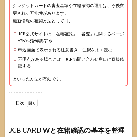
クレジットカードの審査基準や在籍確認の運用は、今後変
更される可能性があります。
最新情報の確認方法としては、
JCB公式サイトの「在籍確認」「審査」に関するページ
やFAQを確認する
申込画面で表示される注意書き・注釈をよく読む
不明点がある場合には、JCBの問い合わせ窓口に直接確
認する
といった方法が有効です。
目次
1
JCB
CARD
Wと
JCB CARD Wと在籍確認の基本を整理
在籍