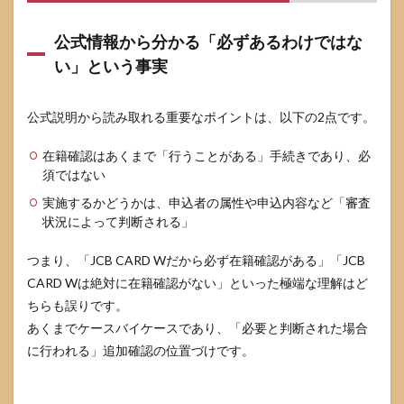
ト・フ
リーラ
公式情報から分かる「必ずあるわけではな
ンスの
場合
い」という事実
4.4
過去
公式説明から読み取れる重要なポイントは、以下の2点です。
の延
滞・
多重
在籍確認はあくまで「行うことがある」手続きであり、必
申込
須ではない
な
ど、
実施するかどうかは、申込者の属性や申込内容など「審査
在籍
状況によって判断される」
確認
が強
つまり、「JCB CARD Wだから必ず在籍確認がある」「JCB
化さ
CARD Wは絶対に在籍確認がない」といった極端な理解はど
れや
すい
ちらも誤りです。
ケー
あくまでケースバイケースであり、「必要と判断された場合
ス
に行われる」追加確認の位置づけです。
5
在籍
確認