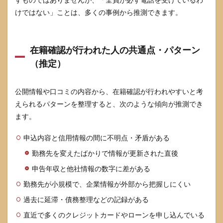
リス
けではない」ことは、多くの事例から推測できます。
ト
5.2
職場
への
在籍確認が行われた人の共通点・パターン
一言
（推定）
の伝
え方
テン
公開情報や口コミの内容から、在籍確認が行われやすいと考
プレ
ート
えられるパターンを整理すると、次のような傾向が推測でき
ます。
5.3
在籍
確認
申込内容と信用情報の間に不明点・矛盾がある
の電
勤務先を変えたばかりで情報が更新された直後
話に
自分
申告年収と他社情報の数字に差がある
が出
たと
勤務先が小規模で、企業情報が外部から把握しにくい
きの
注意
過去に延滞・債務整理などの記録がある
点
直近で多くのクレジットカードやローンを申し込んでいる
6