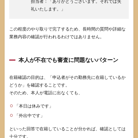
担当者：「ありがとうございます。それでは失
への
礼いたします。」
不安
度
別・
おす
この程度のやり取りで完了するため、長時間の質問や詳細な
すめ
業務内容の確認が行われるわけではありません。
パタ
ーン
8
JCB
本人が不在でも審査に問題ないパターン
CARD W
の在籍確
認に関す
るよくあ
在籍確認の目的は、「申込者がその勤務先に在籍しているか
る質問
どうか」を確認することです。
（FAQ）
そのため、本人が電話に出なくても、
8.1
在籍
「本日は休みです」
確認
の電
「外出中です」
話は
必ず
といった回答で在籍していることが分かれば、確認としては
職場
十分です。
にか