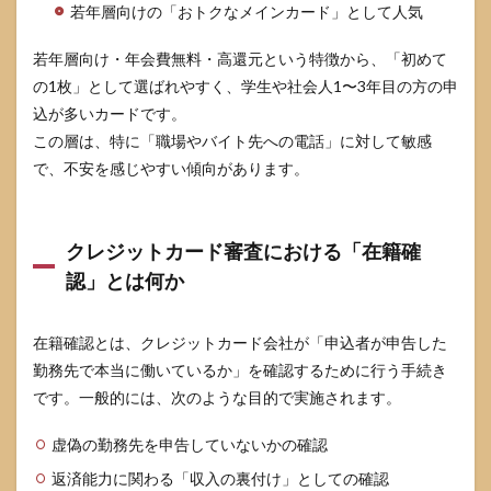
若年層向けの「おトクなメインカード」として人気
名乗
り方
（社
若年層向け・年会費無料・高還元という特徴から、「初めて
名で
の1枚」として選ばれやすく、学生や社会人1〜3年目の方の申
はな
込が多いカードです。
く担
当者
この層は、特に「職場やバイト先への電話」に対して敏感
名の
で、不安を感じやすい傾向があります。
場合
が多
い）
クレジットカード審査における「在籍確
3.2
職場
認」とは何か
でよ
くあ
るや
在籍確認とは、クレジットカード会社が「申込者が申告した
り取
勤務先で本当に働いているか」を確認するために行う手続き
りの
流れ
です。一般的には、次のような目的で実施されます。
（会
話
虚偽の勤務先を申告していないかの確認
例）
返済能力に関わる「収入の裏付け」としての確認
3.3