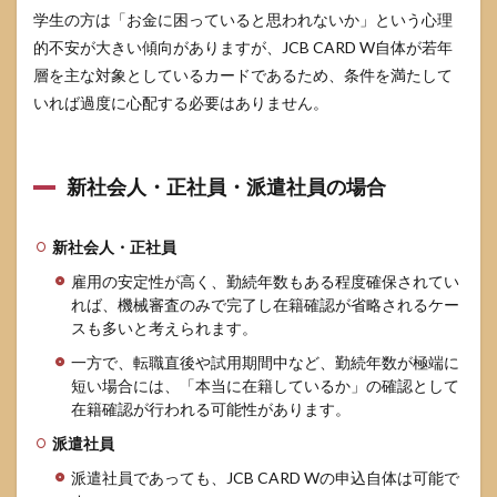
か？
学生の方は「お金に困っていると思われないか」という心理
的不安が大きい傾向がありますが、JCB CARD W自体が若年
層を主な対象としているカードであるため、条件を満たして
いれば過度に心配する必要はありません。
新社会人・正社員・派遣社員の場合
新社会人・正社員
雇用の安定性が高く、勤続年数もある程度確保されてい
れば、機械審査のみで完了し在籍確認が省略されるケー
スも多いと考えられます。
一方で、転職直後や試用期間中など、勤続年数が極端に
短い場合には、「本当に在籍しているか」の確認として
在籍確認が行われる可能性があります。
派遣社員
派遣社員であっても、JCB CARD Wの申込自体は可能で