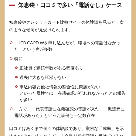
が不
知恵袋・口コミで多い「電話なし」ケース
安な
方の
ため
知恵袋やクレジットカード比較サイトの体験談を見ると、次
の具
のような傾向が見受けられます。
体的
な対
策
「JCB CARD Wを申し込んだが、職場への電話はなかっ
（チ
た」という声が多数
ェッ
クリ
特に、
ス
ト）
正社員で勤続年数がある程度あり
過去に大きな延滞がない
5.1
申込
申込内容と他社情報の整合性に問題がない
前に
といった属性では、在籍確認が行われなかったとの報告
確認
が多い
して
おく
一方で、「代表電話に在籍確認の電話が来た」「派遣元に
べき
電話があった」といった事例も一定数存在
ポイ
ント
チェ
口コミはあくまで個々の体験談であり、厳密な「確率」を示
ック
すものではありませんが、「全員が必ず電話を受けているわ