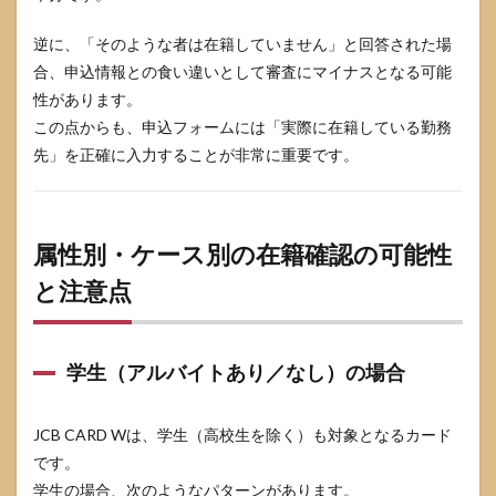
かっ
てき
逆に、「そのような者は在籍していません」と回答された場
ます
合、申込情報との食い違いとして審査にマイナスとなる可能
か？
性があります。
8.2
この点からも、申込フォームには「実際に在籍している勤務
電話
に出
先」を正確に入力することが非常に重要です。
られ
なか
った
場
属性別・ケース別の在籍確認の可能性
合、
審査
と注意点
はど
うな
りま
す
学生（アルバイトあり／なし）の場合
か？
8.3
自宅
JCB CARD Wは、学生（高校生を除く）も対象となるカード
や携
です。
帯に
在籍
学生の場合、次のようなパターンがあります。