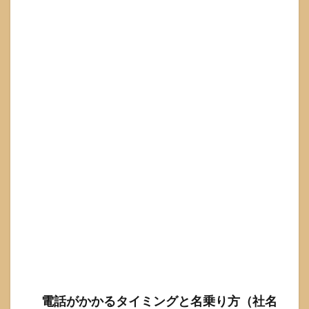
数・
信用
情報
な
ど）
6.2
在籍
確認
があ
る／
ない
こと
と審
査結
果の
関係
6.3
審査
に落
ちた
とき
に見
直す
電話がかかるタイミングと名乗り方（社名