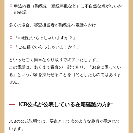
本人
申込内容（勤務先・勤続年数など）に不自然な点がないか
が不
の確認
在で
も審
多くの場合、審査担当者が勤務先へ電話をかけ、
査に
問題
ない
「○○様はいらっしゃいますか？」
パタ
「ご在籍でいらっしゃいますか？」
ーン
4
といったごく簡単なやり取りで終了いたします。
属性
この電話は、あくまで審査の一部であり、「お金に困ってい
別・
ケー
る」という印象を持たせることを目的としたものではありま
ス別
せん。
の在
籍確
認の
可能
JCB公式が公表している在籍確認の方針
性と
注意
点
JCBの公式説明では、要点として次のような趣旨が示されて
4.1
います。
学生