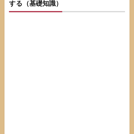
する（基礎知識）
確認
の基
本を
整理
する
（基
礎知
識）
1.1
JCB
CARD
Wの
基本
スペ
ック
と申
込条
件
1.2
クレ
ジッ
トカ
ード