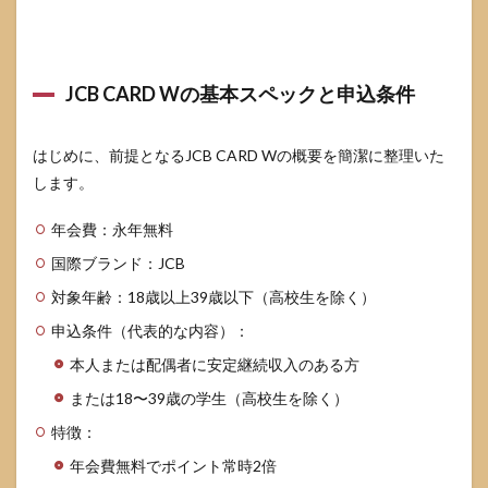
（推
定）
3
JCB CARD Wの基本スペックと申込条件
在籍
確認
の電
話内
はじめに、前提となるJCB CARD Wの概要を簡潔に整理いた
容と
します。
流れ
（手
年会費：永年無料
順・
シミ
国際ブランド：JCB
ュレ
ーシ
対象年齢：18歳以上39歳以下（高校生を除く）
ョ
申込条件（代表的な内容）：
ン）
本人または配偶者に安定継続収入のある方
3.1
電話
または18〜39歳の学生（高校生を除く）
がか
かる
特徴：
タイ
年会費無料でポイント常時2倍
ミン
グと