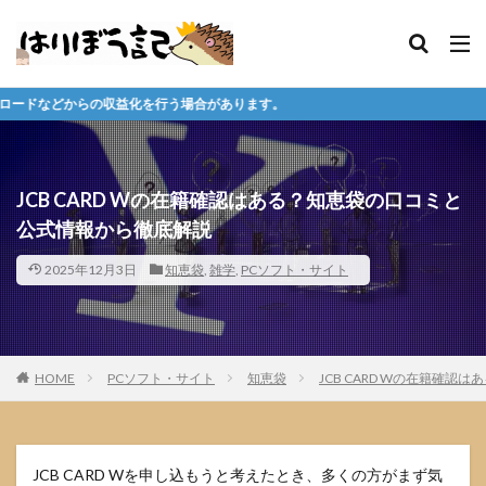
行う場合があります。
JCB CARD Wの在籍確認はある？知恵袋の口コミと
公式情報から徹底解説
2025年12月3日
知恵袋
,
雑学
,
PCソフト・サイト
HOME
PCソフト・サイト
知恵袋
JCB CARD Wの在籍確
JCB CARD Wを申し込もうと考えたとき、多くの方がまず気