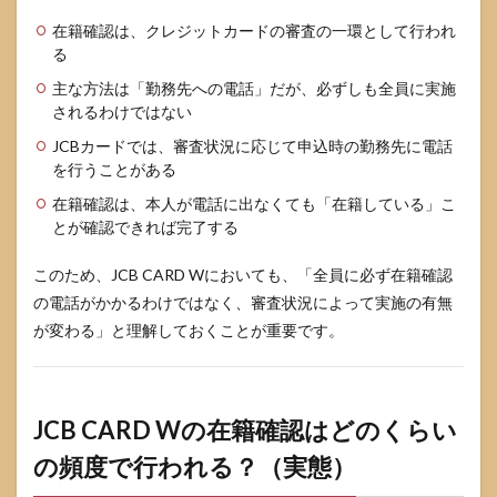
（ア
在籍確認は、クレジットカードの審査の一環として行われ
ルバ
イト
る
あり
主な方法は「勤務先への電話」だが、必ずしも全員に実施
／な
されるわけではない
し）
の場
JCBカードでは、審査状況に応じて申込時の勤務先に電話
合
を行うことがある
4.2
在籍確認は、本人が電話に出なくても「在籍している」こ
新社
とが確認できれば完了する
会
人・
正社
このため、JCB CARD Wにおいても、「全員に必ず在籍確認
員・
の電話がかかるわけではなく、審査状況によって実施の有無
派遣
が変わる」と理解しておくことが重要です。
社員
の場
合
4.3
JCB CARD Wの在籍確認はどのくらい
専業主
婦（主
の頻度で行われる？（実態）
夫）・
パー