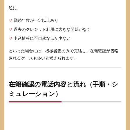
JCB
逆に、
CARD
Wの
勤続年数が一定以上あり
審査
全体
過去のクレジット利用に大きな問題がなく
像
と、
申込情報に不自然な点が少ない
在籍
確認
といった場合には、機械審査のみで完結し、在籍確認が省略
との
されるケースも多いと考えられます。
関係
6.1
審査
で見
在籍確認の電話内容と流れ（手順・シ
られ
る主
ミュレーション）
なポ
イン
ト
（年
収・
勤続
年