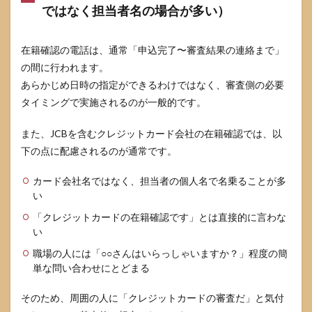
べき
ではなく担当者名の場合が多い）
ポイ
ント
7
在籍確認の電話は、通常「申込完了〜審査結果の連絡まで」
他の
の間に行われます。
カー
あらかじめ日時の指定ができるわけではなく、審査側の必要
ドと
の簡
タイミングで実施されるのが一般的です。
易比
較と
また、JCBを含むクレジットカード会社の在籍確認では、以
選び
方
下の点に配慮されるのが通常です。
（料
金・
カード会社名ではなく、担当者の個人名で名乗ることが多
特徴
い
比
較）
「クレジットカードの在籍確認です」とは直接的に言わな
い
7.1
JCB
職場の人には「○○さんはいらっしゃいますか？」程度の簡
CARD
単な問い合わせにとどまる
Wと
JCBカ
そのため、周囲の人に「クレジットカードの審査だ」と気付
ード
S・