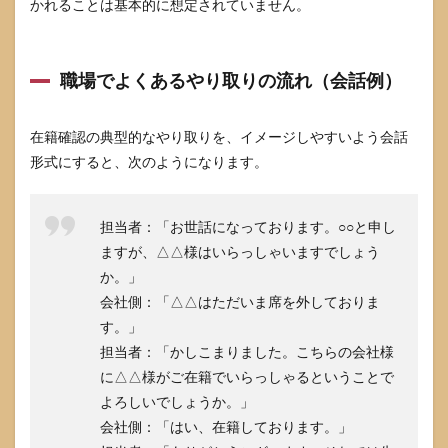
かれることは基本的に想定されていません。
JCB
CARD
W
plus L
職場でよくあるやり取りの流れ（会話例）
の違
い
在籍確認の典型的なやり取りを、イメージしやすいよう会話
7.2
在籍
形式にすると、次のようになります。
確認
が少
な
担当者：「お世話になっております。○○と申し
い・
原則
ますが、△△様はいらっしゃいますでしょう
なし
か。」
とさ
会社側：「△△はただいま席を外しておりま
れる
カー
す。」
ドと
担当者：「かしこまりました。こちらの会社様
の比
較
に△△様がご在籍でいらっしゃるということで
よろしいでしょうか。」
7.3
会社側：「はい、在籍しております。」
在籍
確認