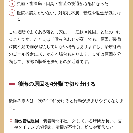
とき
虫歯・歯周病・口臭・歯茎の後退が心配になった
のサ
イン
医院の説明が少ない、対応に不満、転院や返金が気にな
る
3.4
症状
この段階でよくある落とし穴は、「症状＝原因」と決めつけ
別の
受診
ることです。たとえば「噛み合わせが変」でも、原因が装着
優先
時間不足で歯が追従していない場合もありますし、治療計画
度チ
のゴール設定にズレがある場合もあります。まずは原因を分
ェッ
ク
類して、確認の順番を決めるのが近道です。
4
イン
ビザ
後悔の原因を4分類で切り分ける
ライ
ンを
中断
後悔の原因は、次の4つに分けると行動が決まりやすくなりま
した
いと
す。
きの
リス
自己管理起因
：装着時間不足、外している時間が長い、交
クと
換タイミングが曖昧、清掃が不十分、紛失や変形など
現実