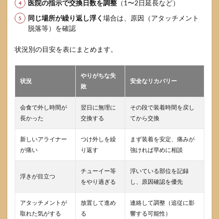
医院の指示で交換日数を調整
（1〜2日延長など）
同じ場所が繰り返し浮く
場合は、原因（アタッチメント
脱落等）を確認
状況別の目安を表にまとめます。
やりがちな失
状況
安全なリカバリー
敗
会食で外し時間が
翌日に無理に
その段で装着時間を戻し
長かった
交換する
てから交換
新しいアライナー
つけ外しを繰
まず装着を安定、痛みが
が痛い
り返す
強ければ早めに相談
チューイー等
浮いている部位を記録
浮きが目立つ
をやり過ぎる
し、原因確認を優先
アタッチメントが
放置して進め
連絡して調整（追従に影
取れた気がする
る
響する可能性）