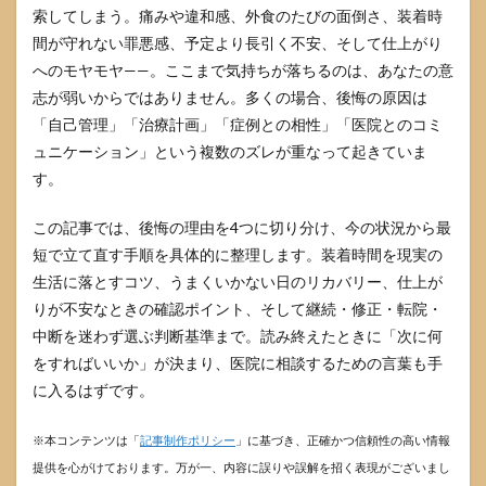
索してしまう。痛みや違和感、外食のたびの面倒さ、装着時
間が守れない罪悪感、予定より長引く不安、そして仕上がり
へのモヤモヤ——。ここまで気持ちが落ちるのは、あなたの意
志が弱いからではありません。多くの場合、後悔の原因は
「自己管理」「治療計画」「症例との相性」「医院とのコミ
ュニケーション」という複数のズレが重なって起きていま
す。
この記事では、後悔の理由を4つに切り分け、今の状況から最
短で立て直す手順を具体的に整理します。装着時間を現実の
生活に落とすコツ、うまくいかない日のリカバリー、仕上が
りが不安なときの確認ポイント、そして継続・修正・転院・
中断を迷わず選ぶ判断基準まで。読み終えたときに「次に何
をすればいいか」が決まり、医院に相談するための言葉も手
に入るはずです。
※本コンテンツは「
記事制作ポリシー
」に基づき、正確かつ信頼性の高い情報
提供を心がけております。万が一、内容に誤りや誤解を招く表現がございまし