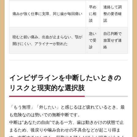
早め
連絡して調
痛みが強く仕事に支障、同じ歯が毎回痛い
に相
整の要否確
談
認
急い
自己判断で
咬むと鋭い痛み、出血が止まらない、顎が
で受
放置せず連
開けにくい、アライナーが割れた
診
絡
インビザラインを中断したいときの
リスクと現実的な選択肢
「もう無理」「外したい」と感じるほど疲れているとき、最
も危険なのは勢いでの無断中断です。
中断は“あなたの自由”である一方、歯は動きかけの状態で止
まるため、後戻りや噛み合わせの不具合などが起こり得ま