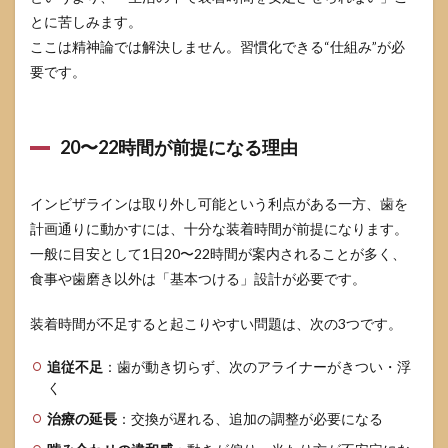
べき
とに苦しみます。
質問
ここは精神論では解決しません。習慣化できる“仕組み”が必
テン
プレ
要です。
5.2
セカ
ンド
20〜22時間が前提になる理由
オピ
ニオ
ンの
インビザラインは取り外し可能という利点がある一方、歯を
使い
計画通りに動かすには、十分な装着時間が前提になります。
方
一般に目安として1日20〜22時間が案内されることが多く、
5.3
食事や歯磨き以外は「基本つける」設計が必要です。
自己
管理
が難
装着時間が不足すると起こりやすい問題は、次の3つです。
しい
人の
追従不足
：歯が動き切らず、次のアライナーがきつい・浮
代替
く
案
治療の延長
：交換が遅れる、追加の調整が必要になる
6
イン