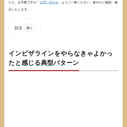
たら、お手数ですが「
お問い合わせ
」よりご一報ください。速やかに確認・修
正いたします。
目次
1
イン
ビザ
ライ
インビザラインをやらなきゃよかっ
ンを
たと感じる典型パターン
やら
なき
ゃよ
かっ
たと
感じ
る典
型パ
ター
ン
1.1
後悔
が起