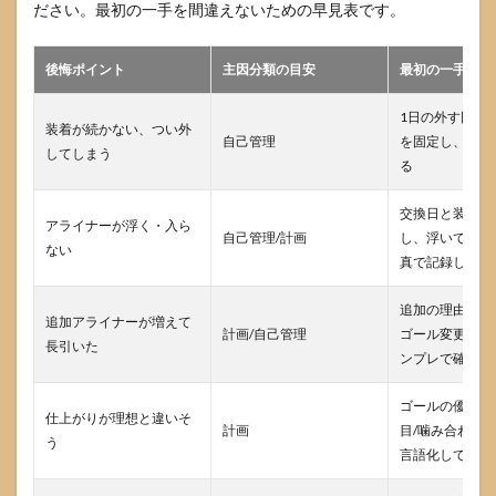
チェ
ださい。最初の一手を間違えないための早見表です。
ック
リス
ト
後悔ポイント
主因分類の目安
最初の一手
4.3
1日の外す回数
返金
装着が続かない、つい外
や精
自己管理
を固定し、装着
してしまう
算で
る
最初
に確
交換日と装着時
認す
アライナーが浮く・入ら
べき
自己管理/計画
し、浮いている
ない
契約
真で記録して受
ポイ
ント
追加の理由（追
追加アライナーが増えて
4.4
計画/自己管理
ゴール変更か）
長引いた
転院
ンプレで確認
を考
える
ゴールの優先順
なら
仕上がりが理想と違いそ
計画
目/噛み合わせ/
「日
う
付の
言語化して相談
重ね
取