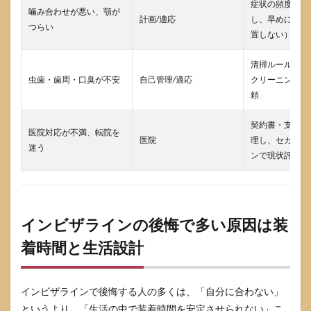
症状の頻度と状
噛み合わせが悪い、顎が
り」
計画/適応
し、早めに調整
が安
つらい
置しない）
全
5
清掃ルールを作
イン
虫歯・歯周・口臭が不安
自己管理/適応
クリーニングと
ビザ
頼
ライ
ンで
後悔
契約書・支払い
医院対応が不満、転院を
しな
医院
理し、セカンド
迷う
い医
ンで現状評価
院選
びと
相談
のコ
ツ
インビザラインの後悔で多い原因は装
5.1
着時間と生活設計
初診
カウ
ンセ
リン
インビザラインで後悔する人の多くは、「自分に合わない」
グで
というより、「生活の中で装着時間を安定させられない」こ
聞く