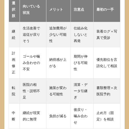
選
向いている
択
メリット
注意点
最初の一手
状況
肢
生活改善で
追加費用が
仕組み化
継
装着ログ＋写
追従が戻り
少ない可能
しないと
続
真で受診
そう
性
再発
計
ゴールや噛
期間が伸
画
納得感が上
優先順位を言
み合わせの
びる可能
修
がる
語化して相談
不安
性
正
医院の相
清算・デ
転
施策が変わ
書類整理＋次
性・説明不
ータ引継
院
る可能性
医院予約
足
ぎ
後戻り・
中
継続が現実
止め方（固
負担が減る
噛み合わ
断
的に無理
定）を相談
せ