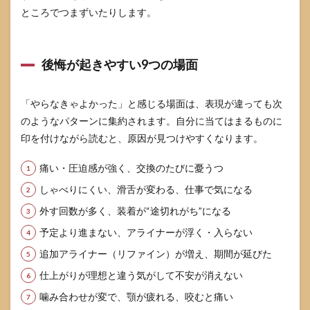
とズ
ところでつまずいたりします。
レる
原因
は計
画か
後悔が起きやすい9つの場面
追従
か
3.2
「やらなきゃよかった」と感じる場面は、表現が違っても次
リフ
のようなパターンに集約されます。自分に当てはまるものに
ァイ
印を付けながら読むと、原因が見つけやすくなります。
ンや
追加
アラ
痛い・圧迫感が強く、交換のたびに憂うつ
イナ
しゃべりにくい、滑舌が変わる、仕事で気になる
ーの
考え
外す回数が多く、装着が“途切れがち”になる
方
予定より進まない、アライナーが浮く・入らない
3.3
噛み
追加アライナー（リファイン）が増え、期間が延びた
合わ
仕上がりが理想と違う気がして不安が消えない
せが
気に
噛み合わせが変で、顎が疲れる、咬むと痛い
なる