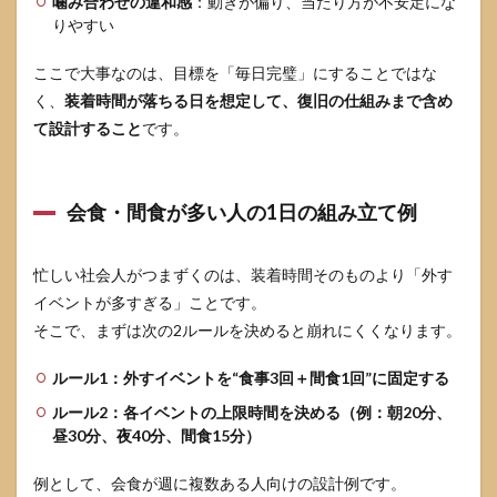
噛み合わせの違和感
：動きが偏り、当たり方が不安定にな
ビザ
りやすい
ライ
ンの
ここで大事なのは、目標を「毎日完璧」にすることではな
よく
ある
く、
装着時間が落ちる日を想定して、復旧の仕組みまで含め
質問
て設計すること
です。
6.1
痛い
とき
会食・間食が多い人の1日の組み立て例
は外
して
い
い？
忙しい社会人がつまずくのは、装着時間そのものより「外す
イベントが多すぎる」ことです。
6.2
虫歯
そこで、まずは次の2ルールを決めると崩れにくくなります。
や歯
周病
ルール1：外すイベントを“食事3回＋間食1回”に固定する
が心
配な
ルール2：各イベントの上限時間を決める（例：朝20分、
とき
昼30分、夜40分、間食15分）
は？
6.3
例として、会食が週に複数ある人向けの設計例です。