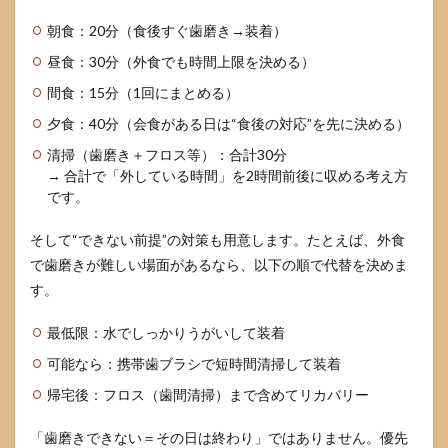
保定
はど
朝食：20分（食後すぐ歯磨き→装着）
れく
昼食：30分（外食でも時間上限を決める）
らい
必
間食：15分（1回にまとめる）
要？
夕食：40分（会食がある日は“食後の対応”を先に決める）
7
参考
清掃（歯磨き＋フロス等）：合計30分
にし
→ 合計で「外している時間」を2時間前後に収める考え方
た情
です。
報源
そして“できない前提”の対策も用意します。たとえば、外食
で歯磨きが難しい場面があるなら、以下の順で代替を決めま
す。
最低限：水でしっかりうがいして装着
可能なら：携帯歯ブラシで短時間清掃して装着
帰宅後：フロス（歯間清掃）まで含めてリカバリー
「歯磨きできない＝その日は終わり」ではありません。優先