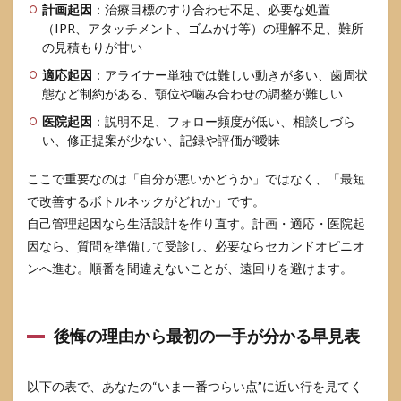
的な
計画起因
：治療目標のすり合わせ不足、必要な処置
選択
（IPR、アタッチメント、ゴムかけ等）の理解不足、難所
肢
の見積もりが甘い
4.1
適応起因
：アライナー単独では難しい動きが多い、歯周状
途中
態など制約がある、顎位や噛み合わせの調整が難しい
でや
めた
医院起因
：説明不足、フォロー頻度が低い、相談しづら
場合
い、修正提案が少ない、記録や評価が曖昧
に起
こり
ここで重要なのは「自分が悪いかどうか」ではなく、「最短
やす
いこ
で改善するボトルネックがどれか」です。
と
自己管理起因なら生活設計を作り直す。計画・適応・医院起
4.2
因なら、質問を準備して受診し、必要ならセカンドオピニオ
継
ンへ進む。順番を間違えないことが、遠回りを避けます。
続・
修
正・
転
後悔の理由から最初の一手が分かる早見表
院・
中断
を決
以下の表で、あなたの“いま一番つらい点”に近い行を見てく
める