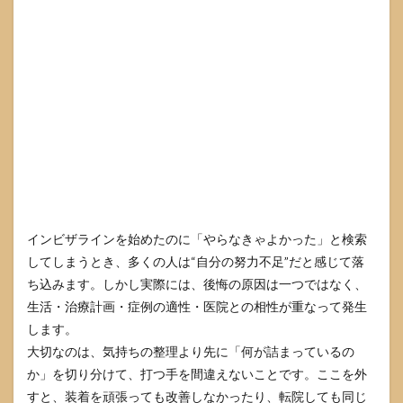
くい
かな
い日
のリ
カバ
リー
手順
3
イン
ビザ
ライ
ンの
仕上
がり
インビザラインを始めたのに「やらなきゃよかった」と検索
が不
してしまうとき、多くの人は“自分の努力不足”だと感じて落
安な
とき
ち込みます。しかし実際には、後悔の原因は一つではなく、
の確
生活・治療計画・症例の適性・医院との相性が重なって発生
認ポ
します。
イン
ト
大切なのは、気持ちの整理より先に「何が詰まっているの
か」を切り分けて、打つ手を間違えないことです。ここを外
3.1
理想
すと、装着を頑張っても改善しなかったり、転院しても同じ