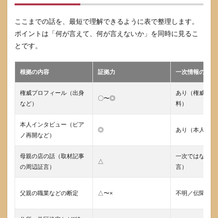
ここまでの話を、最短で理解できるように表で整理します。
ポイントは「何が言えて、何が言えないか」を同時に見るこ
とです。
根拠の内容
証拠力
一次情報の有無
権威プロフィール（出身
あり（権威媒体
〇〜◎
など）
料）
本人インタビュー（ピア
◎
あり（本人発言
ノ再開など）
母親の店の話（取材記事
一次ではない（
△
の周辺証言）
言）
父親の職業などの断定
△〜×
不明／伝聞が多