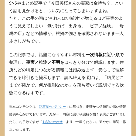
SNSやまとめ記事で「今田美桜さんの実家は金持ち？」とい
う話を見かけると、つい気になってしまいますよね。
ただ、この手の噂は“それっぽい断片”が増えるほど事実のよ
うに見えてしまい、気づけば「出身地」「ピアノ経験」「母
親の店」などの情報が、根拠の強さを確認されないまま一人
歩きしがちです。
この記事では、話題になりやすい材料を
一次情報に近い順
で
整理し、
事実／推測／不明
をはっきり分けて解説します。住
所などの特定につながる情報には踏み込まず、安心して理解
できる線引きも提示します。読み終える頃には、「結局どこ
までが確かで、何が推測なのか」を落ち着いて説明できる状
態になるはずです。
※本コンテンツは「
記事制作ポリシー
」に基づき、正確かつ信頼性の高い情報
提供を心がけております。万が一、内容に誤りや誤解を招く表現がございまし
たら、お手数ですが「
お問い合わせ
」よりご一報ください。速やかに確認・修
正いたします。