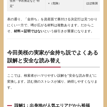
住所・学区推定など“特
×（危険）
ほぼ推測
定”
表の通り、「金持ち」を資産面で裏付ける決定打は見つかり
にくい一方で、噂が広がる材料は複数あります。だからこ
そ、
材料＝証明ではない
という線引きが重要になります。
今田美桜の実家が金持ち説でよくある
誤解と安全な読み替え
ここでは、検索者がハマりやすい誤解を“安全な読み替え”に
変換します。読む側のストレスが減り、納得しやすくなりま
す。
誤解1：出身地が人気エリアだから裕福