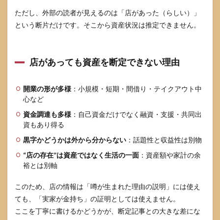
10
ただし、外部の読者が見えるのは「店があった（らしい）」
参考
情報
という断片だけです。そこから資産状況は推定できません。
源
店があっても資産を断定できない理由
開業の形が多様
：小規模・短期・間借り・テイクアウト中
心など
資金調達も多様
：自己資金だけでなく融資・支援・共同出
資もあり得る
黒字かどうかは外から分からない
：話題性と収益性は別物
“店の存在”は資産ではなく生活の一面
：資産額や家計の余
裕とは別軸
このため、店の情報は「噂が生まれた理由の説明」には使え
ても、「実家が金持ち」の証明としては使えません。
ここを丁寧に書けるかどうかが、断定記事との大きな差にな