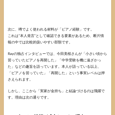
安全
に読
むチ
ェッ
クリ
スト
次に、噂でよく使われる材料が「ピアノ経験」です。
9
これは“本人発言”として確認できる要素があるため、断片情
今田
報の中では比較的扱いやすい部類です。
美桜
の実
Rayの独占インタビューでは、今田美桜さんが「小さい頃から
家と
金持
習っていたピアノを再開した」「中学受験を機に遠ざかっ
ち説
た」などの趣旨を語っています。本人が語っている以上、
に関
「ピアノを習っていた」「再開した」という事実レベルは押
する
FAQ
さえられます。
9.1
しかし、ここから「実家が金持ち」と結論づけるのは飛躍で
Q1. 結
局、
す。理由は次の通りです。
今田
美桜
さん
の実