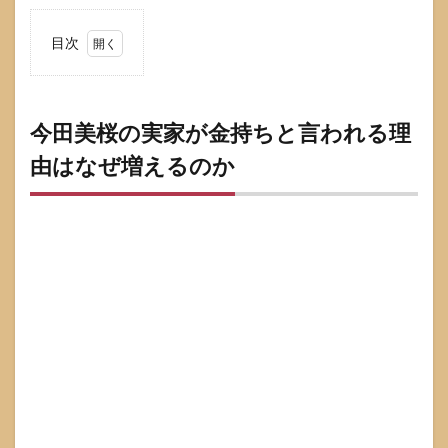
目次
1
今田
美桜
の実
今田美桜の実家が金持ちと言われる理
家が
由はなぜ増えるのか
金持
ちと
言わ
れる
理由
はな
ぜ増
える
のか
1.1
金持
ち説
が広
がる
典型
パタ