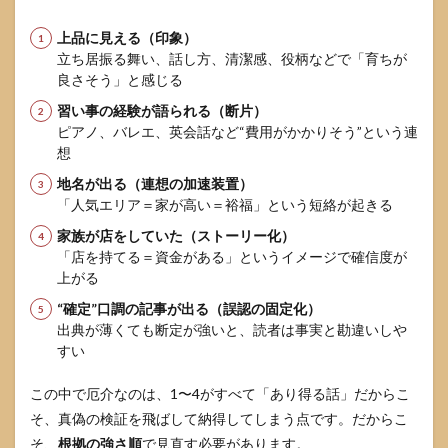
どう
扱う
上品に見える（印象）
べき
立ち居振る舞い、話し方、清潔感、役柄などで「育ちが
か
良さそう」と感じる
5.1
習い事の経験が語られる（断片）
本記
ピアノ、バレエ、英会話など“費用がかかりそう”という連
事で
扱う
想
粒度
地名が出る（連想の加速装置）
／扱
「人気エリア＝家が高い＝裕福」という短絡が起きる
わな
い粒
家族が店をしていた（ストーリー化）
度
「店を持てる＝資金がある」というイメージで確信度が
6
上がる
今田
“確定”口調の記事が出る（誤認の固定化）
美桜
の実
出典が薄くても断定が強いと、読者は事実と勘違いしや
家が
すい
金持
ちか
この中で厄介なのは、1〜4がすべて「あり得る話」だからこ
を判
そ、真偽の検証を飛ばして納得してしまう点です。だからこ
断す
るた
そ、
根拠の強さ順
で見直す必要があります。