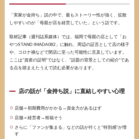
9.4
Q4. 住
所特
「実家が金持ち」説の中で、最もストーリー性が強く、拡散
定っ
しやすいのが「母親が店を経営していた」という話です。
ぽい
情報
取材記事（週刊誌系媒体）では、福岡で母親の店として「お
を見
たけ
やつSTAND IMADA082」に触れ、周辺の証言として店の様子
ど、
や、コロナ禍などで閉店に至った可能性に言及しています。
信じ
てい
ここは“資産の証明”ではなく、“話題の背景としての紹介”であ
い？
る点を踏まえたうえで読む必要があります。
9.5
Q5. 噂
を見
店の話が「金持ち説」に直結しやすい心理
たと
き、
最短
店舗＝初期費用がかかる→資金力があるはず
で確
かめ
店舗＝経営者→裕福そう
る方
法
さらに「ファンが集まる」などの話が付くと“特別感”が増
は？
す