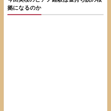
＝資
産家
拠になるのか
7.4
誤解
4：断
定口
調の
記事
＝確
かな
情報
8
今田
美桜
の噂
を安
全に
読む
チェ
ック
リス
ト
8.1