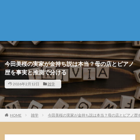
今田美桜の実家が金持ち説は本当？母の店とピアノ
歴を事実と推測で分ける
2026年2月12日
雑学
HOME
雑学
今田美桜の実家が金持ち説は本当？母の店とピアノ歴