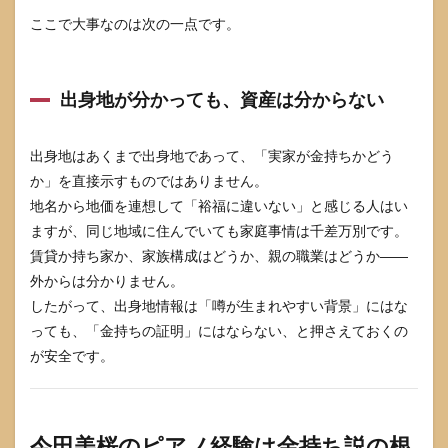
気エ
リア
ここで大事なのは次の一点です。
だか
ら裕
福
出身地が分かっても、資産は分からない
7.2
誤解
2：ピ
出身地はあくまで出身地であって、「実家が金持ちかどう
アノ
か」を直接示すものではありません。
経験
があ
地名から地価を連想して「裕福に違いない」と感じる人はい
る＝
ますが、同じ地域に住んでいても家庭事情は千差万別です。
お嬢
様＝
賃貸か持ち家か、家族構成はどうか、親の職業はどうか――
金持
外からは分かりません。
ち
したがって、出身地情報は「噂が生まれやすい背景」にはな
7.3
っても、「金持ちの証明」にはならない、と押さえておくの
誤解
が安全です。
3：家
族が
店を
して
いた
今田美桜のピアノ経験は金持ち説の根