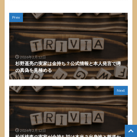
Prev
2026年2月12日
杉野遥亮の実家は金持ち？公式情報と本人発言で噂
の真偽を見極める
Next
2026年2月12日
松坂桃李の実家が金持ち説は本当？出身地と報道か