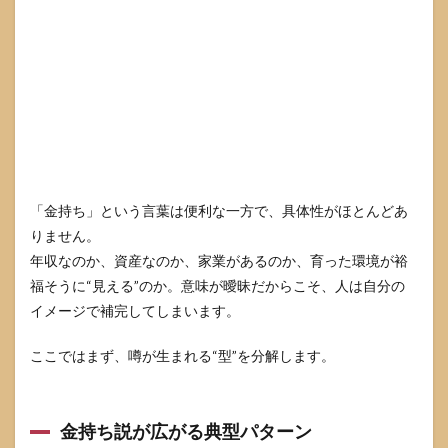
やす
い心
理
4.2
店が
あっ
ても
資産
を断
定で
きな
「金持ち」という言葉は便利な一方で、具体性がほとんどあ
い理
りません。
由
年収なのか、資産なのか、家業があるのか、育った環境が裕
5
福そうに“見える”のか。意味が曖昧だからこそ、人は自分の
今田
イメージで補完してしまいます。
美桜
の実
家の
ここではまず、噂が生まれる“型”を分解します。
場所
や住
所特
定情
金持ち説が広がる典型パターン
報は