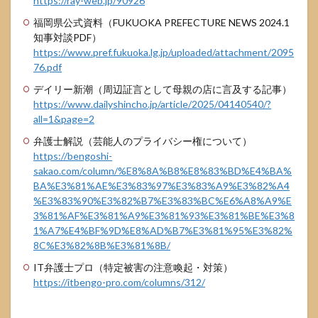
https://ray-web.jp/90926
福岡県公式資料（FUKUOKA PREFECTURE NEWS 2024.1
知事対談PDF）
https://www.pref.fukuoka.lg.jp/uploaded/attachment/2095
76.pdf
デイリー新潮（周辺証言として母親の店に言及する記事）
https://www.dailyshincho.jp/article/2025/04140540/?
all=1&page=2
弁護士解説（芸能人のプライバシー権について）
https://bengoshi-
sakao.com/column/%E8%8A%B8%E8%83%BD%E4%BA%
BA%E3%81%AE%E3%83%97%E3%83%A9%E3%82%A4
%E3%83%90%E3%82%B7%E3%83%BC%E6%A8%A9%E
3%81%AF%E3%81%A9%E3%81%93%E3%81%BE%E3%8
1%A7%E4%BF%9D%E8%AD%B7%E3%81%95%E3%82%
8C%E3%82%8B%E3%81%8B/
IT弁護士プロ（特定被害の注意喚起・対策）
https://itbengo-pro.com/columns/312/