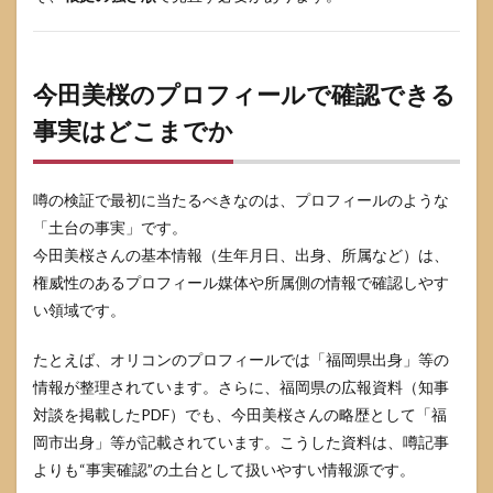
めの
比較
表
7
今田美桜のプロフィールで確認できる
今田
美桜
事実はどこまでか
の実
家が
金持
噂の検証で最初に当たるべきなのは、プロフィールのような
ち説
でよ
「土台の事実」です。
くあ
今田美桜さんの基本情報（生年月日、出身、所属など）は、
る誤
権威性のあるプロフィール媒体や所属側の情報で確認しやす
解と
安全
い領域です。
な読
み替
たとえば、オリコンのプロフィールでは「福岡県出身」等の
え
情報が整理されています。さらに、福岡県の広報資料（知事
7.1
対談を掲載したPDF）でも、今田美桜さんの略歴として「福
誤解
1：出
岡市出身」等が記載されています。こうした資料は、噂記事
身地
よりも“事実確認”の土台として扱いやすい情報源です。
が人