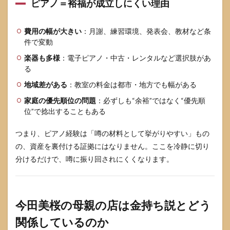
ピアノ＝裕福が成立しにくい理由
家は
金持
ちな
費用の幅が大きい
：月謝、練習環境、発表会、教材など条
の？
件で変動
9.2
楽器も多様
：電子ピアノ・中古・レンタルなど選択肢があ
Q2. ピ
る
アノ
を習
地域差がある
：教室の料金は都市・地方でも幅がある
って
いた
家庭の優先順位の問題
：必ずしも“余裕”ではなく“優先順
のは
位”で捻出することもある
本
当？
つまり、ピアノ経験は「噂の材料として挙がりやすい」もの
9.3
の、資産を裏付ける証拠にはなりません。ここを冷静に切り
Q3. 母
分けるだけで、噂に振り回されにくくなります。
親の
店の
話は
どこ
まで
今田美桜の母親の店は金持ち説とどう
確
か？
関係しているのか