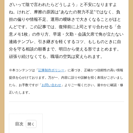
ざいって陰で言われたらどうしよう」と不安になりますよ
ね。けれど、摩擦の原因は“あなたの努力不足”ではなく、負
担の偏りや情報不足、運用の曖昧さで大きくなることがほと
んどです。この記事では、復帰前に上司とすり合わせる「合
意メモ1枚」の作り方、早退・欠勤・会議欠席で角が立たない
連絡テンプレ、引き継ぎを軽くするコツ、もしものときに自
分を守る相談の順番まで、明日から使える形でまとめます。
頑張り続けなくても、職場の空気は変えられます。
※本コンテンツは「
記事制作ポリシー
」に基づき、正確かつ信頼性の高い情報
提供を心がけております。万が一、内容に誤りや誤解を招く表現がございまし
たら、お手数ですが「
お問い合わせ
」よりご一報ください。速やかに確認・修
正いたします。
目次
1