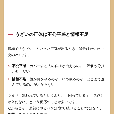
育休
復帰
でう
ざい
と思
われ
ない
伝え
うざいの正体は不公平感と情報不足
方は
情報
4点
職場で「うざい」といった空気が出るとき、背景はだいたい
セッ
次の2つです。
トで
決ま
る
不公平感
：カバーする人の負担が増えるのに、評価や分担
が見えない
3.1
復帰
情報不足
：誰が何をやるのか、いつ戻るのか、どこまで進
初日
んでいるのかがわからない
の挨
拶は
つまり、嫌われているというより、「困っている」「見通し
感謝
＋見
が立たない」という反応のことが多いです。
通し
だからこそ、最初にやるべきは“謝り続けること”ではなく、
で30