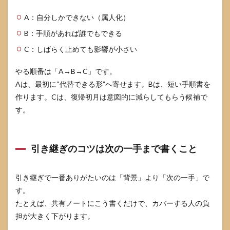
5.2
A：自分しかできない（属人化）
罪悪
B：手順があれば誰でもできる
感が
強い
C：しばらく止めても影響が小さい
人ほ
どや
やる順番は「A→B→C」です。
るべ
き“見
Aは、最初に“代替できる形”へ寄せます。Bは、短い手順書を
える
作ります。Cは、復帰初月は意図的に減らしてもらう候補で
化”
す。
6
育休
復帰
で不
引き継ぎのコツは次の一手まで書くこと
当な
扱い
を受
引き継ぎで一番ありがたいのは「背景」より「次の一手」で
けそ
す。
うな
とき
たとえば、共有ノートにこう書くだけで、カバーする人の負
の守
担が大きく下がります。
り方