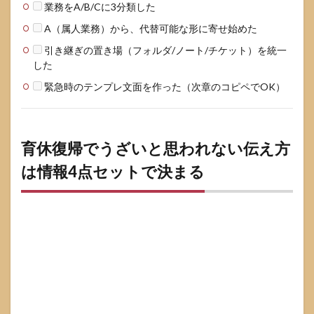
社内
業務をA/B/Cに3分類した
→外
A（属人業務）から、代替可能な形に寄せ始めた
部で
いい
引き継ぎの置き場（フォルダ/ノート/チケット）を統一
（た
した
だし
緊急
緊急時のテンプレ文面を作った（次章のコピペでOK）
は除
く）
6.4
相談
育休復帰でうざいと思われない伝え方
に持
は情報4点セットで決まる
って
行く
と話
が早
いも
の
7
育休
復帰
を受
け入