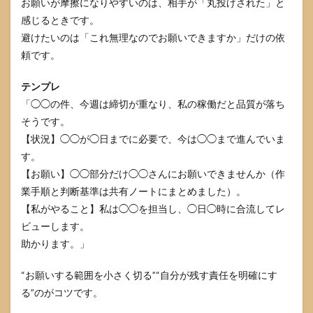
お願いが摩擦になりやすいのは、相手が「丸投げされた」と
感じるときです。
避けたいのは「これ無理なのでお願いできますか」だけの依
頼です。
テンプレ
「◯◯の件、今週は締切が重なり、私の稼働だと品質が落ち
そうです。
【状況】◯◯が◯日までに必要で、今は◯◯まで進んでいま
す。
【お願い】◯◯部分だけ◯◯さんにお願いできませんか（作
業手順と判断基準は共有ノートにまとめました）。
【私がやること】私は◯◯を担当し、◯日◯時に合流してレ
ビューします。
助かります。」
“お願いする範囲を小さく切る”“自分が残す責任を明確にす
る”のがコツです。