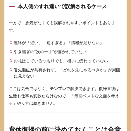
本人側のすれ違いで誤解されるケース
欠席
のテ
ンプ
レ
一方で、悪気がなくても誤解されやすいポイントもありま
（突
す。
発で
出ら
れな
連絡が「遅い」「短すぎる」「情報が足りない」
い）
引き継ぎの“次の一手”が書かれていない
3.5
お礼はしているつもりでも、相手に伝わっていない
担当
替え
優先順位が共有されず、「どれを先にやるべきか」が周囲
をお
に見えない
願い
する
ここは気合ではなく、
テンプレ
で解決できます。復帰直後は
とき
のテ
生活も仕事も変数だらけなので、「毎回ベストな文面を考え
ンプ
る」やり方は続きません。
レ
（お
願い
が“う
ざ
育休復帰の前に決めておくことは合意
い”に