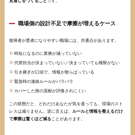
見通しをつくること
です。
秒
3.2
早退
職場側の設計不足で摩擦が増えるケース
の連
絡テ
ンプ
レ
復帰者が悪者になりやすい職場には、共通点があります。
（保
育園
時短になるのに業務が減っていない
呼び
出
代替担当が決まっていない／決まっていても権限がない
し）
引き継ぎが口頭で、情報が散らばっている
3.3
緊急時の連絡ルールがバラバラ
欠勤
の連
カバーした側の貢献が評価されにくい
絡テ
ンプ
レ
この状態だと、どれだけあなたが気を遣っても、現場のスト
（朝
レスは減りません。逆に言えば、
ルールと情報を整えるだけ
の発
で摩擦は驚くほど減る
ことがあります。
熱）
3.4
会議