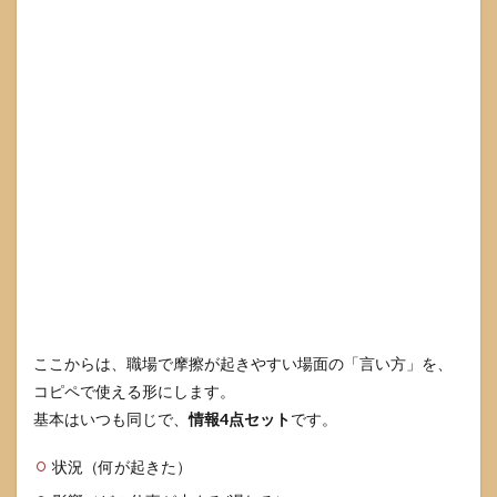
れる
職場
側の
工夫
（上
司・
同僚
向け
にも
共有
でき
る）
7.1
仕事
の属
人化
を外
ここからは、職場で摩擦が起きやすい場面の「言い方」を、
すと
全員
コピペで使える形にします。
が楽
基本はいつも同じで、
情報4点セット
です。
にな
る
状況（何が起きた）
7.2