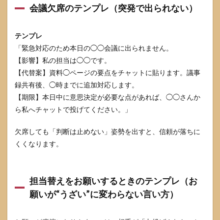
会議欠席のテンプレ（突発で出られない）
い？
9
まと
テンプレ
め：
「緊急対応のため本日の◯◯会議に出られません。
うざ
【影響】私の担当は◯◯です。
いと
言わ
【代替案】資料◯ページの要点をチャットに貼ります。議事
れな
録共有後、◯時までに追加対応します。
いた
めに
【期限】本日中に意思決定が必要な点があれば、◯◯さんか
頑張
ら私へチャットで投げてください。」
るよ
り、
誤解
欠席しても「判断は止めない」姿勢を出すと、信頼が落ちに
が起
くくなります。
きな
い形
を作
る
担当替えをお願いするときのテンプレ（お
10
願いが“うざい”に変わらない言い方）
参考
情報
源