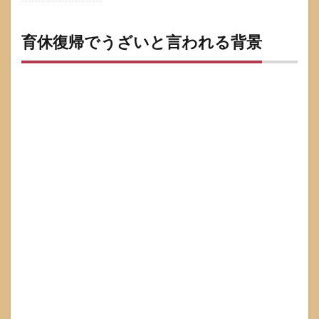
育休
復帰
でう
育休復帰でうざいと言われる背景
ざい
と言
われ
る背
景
1.1
うざ
いの
正体
は不
公平
感と
情報
不足
1.2
職場
側の
設計
不足
で摩