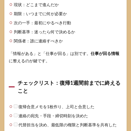
6.1
現状：どこまで進んだか
不利
期限：いつまでに何が必要か
益取
扱い
次の一手：最初にやるべき行動
が疑
われ
判断基準：迷ったら何で決めるか
やす
い例
関係者：誰に連絡すべきか
6.2
「情報がある」と「仕事が回る」は別です。
仕事が回る情報
記録
があ
に整えるのが鍵です。
なた
の味
方に
なる
チェックリスト：復帰1週間前までに終える
（テ
こと
ンプ
レ付
き）
復帰合意メモを1枚作り、上司と合意した
6.3
連絡の宛先・手段・締切時刻を決めた
相談
の順
代替担当を決め、最低限の権限と判断基準を共有した
番は