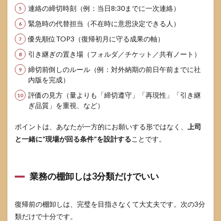
NG
連絡の締切時刻（例：当日8:30までに一次連絡）
行動
緊急時の代替担当（不在時に意思決定できる人）
と
OK
優先順位TOP3（復帰初月に守る成果の軸）
行動
引き継ぎの置き場（フォルダ／チケット／共有ノート）
5
仕事
締切前倒しのルール（例：対外納期の前日午前までに社
が追
内版を完成）
いつ
評価の見方（量よりも「締切遵守」「再現性」「引き継
かな
いと
ぎ品質」を重視、など）
きは
立て
ポイントは、あなたが一方的にお願いする形ではなく、
上司
直し
と一緒に“現場が回る条件”を設計する
ことです。
順が
ある
5.1
業務の棚卸しは3分類だけでいい
立て
直し
は4ス
テッ
復帰前の棚卸しは、完璧を目指さなくて大丈夫です。次の3分
プだ
類だけで十分です。
け