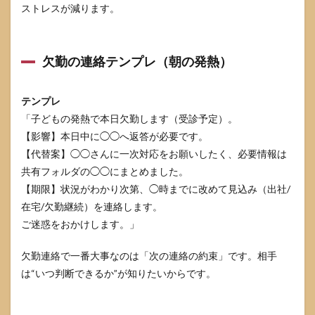
ストレスが減ります。
早
退・
欠勤
が続
欠勤の連絡テンプレ（朝の発熱）
く時
期に
信頼
を落
テンプレ
とさ
「子どもの発熱で本日欠勤します（受診予定）。
ない
【影響】本日中に◯◯へ返答が必要です。
コツ
は？
【代替案】◯◯さんに一次対応をお願いしたく、必要情報は
共有フォルダの◯◯にまとめました。
8.4
復帰
【期限】状況がわかり次第、◯時までに改めて見込み（出社/
後に
在宅/欠勤継続）を連絡します。
仕事
ご迷惑をおかけします。」
がし
んど
くて
欠勤連絡で一番大事なのは「次の連絡の約束」です。相手
限
は“いつ判断できるか”が知りたいからです。
界。
辞め
るし
かな