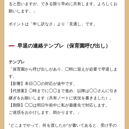
ある
ると思いますが、できる限り早めに共有します。よろしくお
質問
願いします。」
8.1
時短
ポイントは「申し訳なさ」より「見通し」です。
勤務
を断
られ
たら
早退の連絡テンプレ（保育園呼び出し）
どう
す
る？
テンプレ
8.2
「保育園から呼び出しがあり、◯時に迎えが必要で早退しま
「迷
す。
惑」
と言
【影響】本日◯◯の対応が途中です。
われ
【代替案】◯時までに◯◯まで進め、以降は◯◯さんに引き
た
継ぎをお願いします（共有ノートに状況を書きました）。
ら、
謝る
【期限】◯◯は明日午前中に私が最優先で対応します。
のが
ご迷惑をおかけします、助かります。」
正
解？
“どこまでやって、何を渡したか”が書いてあると、受け手の
8.3