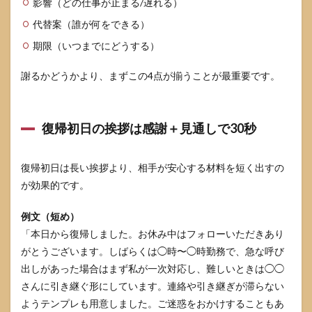
影響（どの仕事が止まる/遅れる）
負担
の偏
代替案（誰が何をできる）
りは
可視
期限（いつまでにどうする）
化し
ない
謝るかどうかより、まずこの4点が揃うことが最重要です。
と解
消し
ない
7.3
復帰初日の挨拶は感謝＋見通しで30秒
評価
は復
帰初
復帰初日は長い挨拶より、相手が安心する材料を短く出すの
月だ
が効果的です。
けで
も軸
を変
例文（短め）
える
「本日から復帰しました。お休み中はフォローいただきあり
と安
がとうございます。しばらくは◯時〜◯時勤務で、急な呼び
定す
る
出しがあった場合はまず私が一次対応し、難しいときは◯◯
さんに引き継ぐ形にしています。連絡や引き継ぎが滞らない
8
よく
ようテンプレも用意しました。ご迷惑をおかけすることもあ