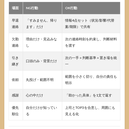
場面
NG行動
OK行動
早退
「すみません、帰り
情報4点セット（状況/影響/代替
連絡
ます」だけ
案/期限）で共有
欠勤
理由だけ・見込みな
次の連絡時刻を約束し、判断材料
連絡
し
を渡す
引き
次の一手＋判断基準＋置き場を統
口頭のみ・背景だけ
継ぎ
一
範囲を小さく切り、自分の責任も
依頼
丸投げ・範囲不明
明示
感謝
心の中だけ
「助かった具体」を1文で返す
優先
自分だけが知ってい
上司とTOP3を合意し、周囲にも
順位
る
見える化