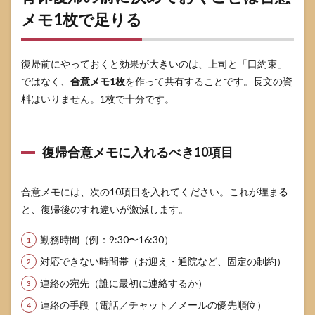
変わ
メモ1枚で足りる
らな
い言
い
復帰前にやっておくと効果が大きいのは、上司と「口約束」
方）
ではなく、
合意メモ1枚
を作って共有することです。長文の資
3.6
料はいりません。1枚で十分です。
翌日
のフ
ォロ
ーが
復帰合意メモに入れるべき10項目
信頼
を作
る
（こ
合意メモには、次の10項目を入れてください。これが埋まる
こで
と、復帰後のすれ違いが激減します。
差が
つ
勤務時間（例：9:30〜16:30）
く）
4
対応できない時間帯（お迎え・通院など、固定の制約）
比較
連絡の宛先（誰に最初に連絡するか）
表：
場面
連絡の手段（電話／チャット／メールの優先順位）
別