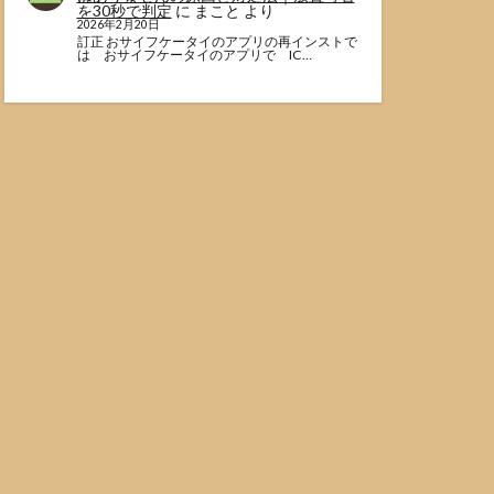
を30秒で判定
に
まこと
より
2026年2月20日
訂正 おサイフケータイのアプリの再インストで
は おサイフケータイのアプリで IC…