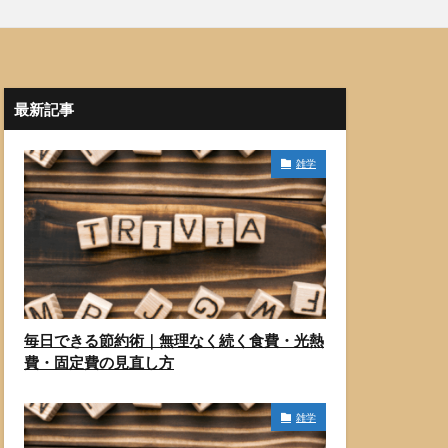
最新記事
雑学
毎日できる節約術｜無理なく続く食費・光熱
費・固定費の見直し方
雑学