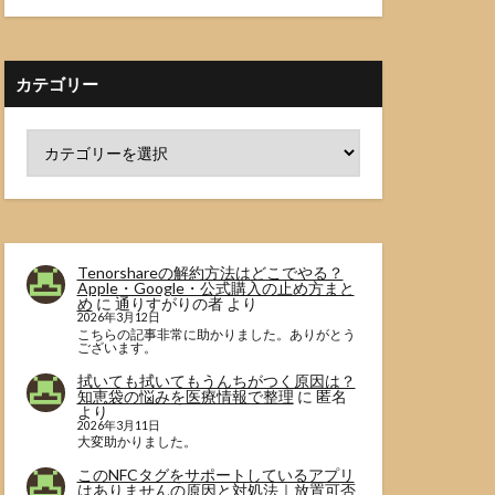
カテゴリー
Tenorshareの解約方法はどこでやる？
Apple・Google・公式購入の止め方まと
め
に
通りすがりの者
より
2026年3月12日
こちらの記事非常に助かりました。ありがとう
ございます。
拭いても拭いてもうんちがつく原因は？
知恵袋の悩みを医療情報で整理
に
匿名
より
2026年3月11日
大変助かりました。
このNFCタグをサポートしているアプリ
はありませんの原因と対処法｜放置可否