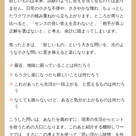
欲しいものは本来、試験のように答えを当てるものではあり
と理
由
ません。日常の小さな不便や、ささやかな憧れ、ちょっとし
たワクワクの積み重ねから立ち上がります。ところが周りと
5
欲し
比べると、「センスの良い答えを言わないと」「相手が喜ぶ
いも
正解を選ばないと」と考え、余計に固まってしまいます。
のが
思い
浮か
焦ったときは、「欲しいもの」という大きな問いを、次のよ
ばな
うな小さな問いに置き換えると楽になります。
い人
が喜
最近、地味に困っていることは何だろう
びや
すい
もう少し楽になったら嬉しいことは何だろう
提案
集
これがあったら生活が一段上がる、と思えるものは何だろ
う
5.1
体験
なくても困らないけど、あると気分が上がるものは何だろ
ギフ
う
トが
向く
こうした問いは、あなたを責めずに、現実の生活からヒント
人と
具体
を拾うための入口になります。このあと紹介する棚卸しワー
例
クでは、まさにこの考え方を使って「思い浮かぶ状態」を作