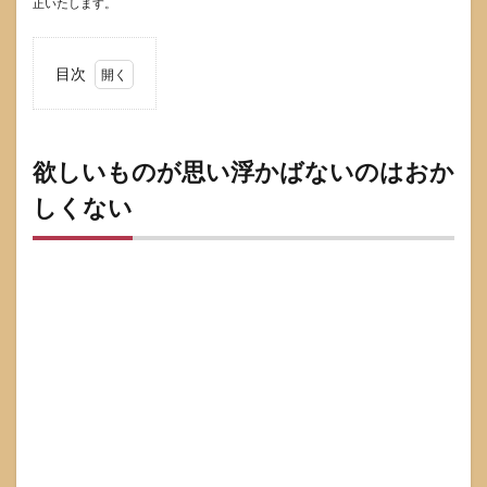
正いたします。
目次
1
欲し
いも
のが
欲しいものが思い浮かばないのはおか
思い
しくない
浮か
ばな
いの
はお
かし
くな
い
1.1
欲し
いも
のが
出な
い状
態に