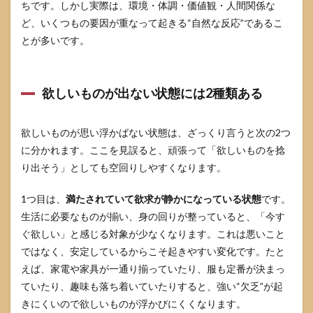
ちです。しかし実際は、環境・体調・価値観・人間関係な
でで
きる
ど、いくつもの要因が重なって起きる“自然な反応”であるこ
欲し
とが多いです。
いも
の棚
卸し
ワー
欲しいものが出ない状態には2種類ある
ク
3.2
欲しいものが思い浮かばない状態は、ざっくり言うと次の2つ
テー
マ分
に分かれます。ここを見誤ると、頑張って「欲しいものを捻
解で
り出そう」としても空回りしやすくなります。
候補
を増
やす
1つ目は、
満たされていて欲求が静かになっている状態
です。
方法
生活に必要なものが揃い、身の回りが整っていると、「今す
3.3
ぐ欲しい」と感じる対象が少なくなります。これは悪いこと
スマ
ではなく、安定しているからこそ起きやすい変化です。たと
ホ写
えば、家電や家具が一通り揃っていたり、服も定番が決まっ
真と
買い
ていたり、趣味も落ち着いていたりすると、強い“欠乏”が起
物履
きにくいので欲しいものが浮かびにくくなります。
歴か