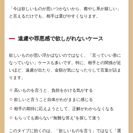
てし
まっ
「今は欲しいものが思いつかないから、癒やし系が嬉しい」
た後
と言えるだけでも、相手は選びやすくなります。
はど
うす
る
遠慮や罪悪感で欲しがれないケース
7.3
物欲
がな
欲しいものが思い浮かばないのではなく、「言っていい形に
さす
ぎて
なっていない」ケースも多いです。特に、相手との関係が近
不安
いほど、遠慮が出たり、金額が気になったりして言葉が詰ま
なと
きは
ります。
どう
する
高いものを言うと、負担をかける気がする
欲しいと言うこと自体がわがままに感じる
相手の期待に応えようとして、正解がわからなくなる
もらっても困らない“無難な答え”を探して迷う
このタイプに効くのは、「欲しいものを言う」ではなく「選