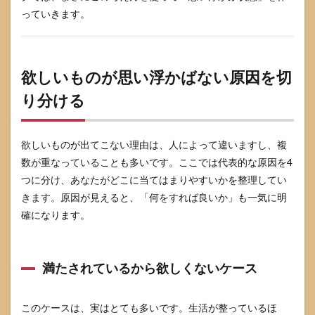
5.2
っていきます。
消耗
品や
日用
品が
欲しいものが思い浮かばない原因を切
向く
人と
り分ける
具体
例
5.3
欲しいものが出てこない理由は、人によって違いますし、複
一緒
数が重なっていることも多いです。ここでは代表的な原因を4
に選
ぶが
つに分け、あなたがどこに当てはまりやすいかを整理してい
向く
きます。原因が見えると、「何をすれば良いか」も一気に明
人と
進め
確になります。
方
5.4
ギフ
満たされているから欲しくないケース
トカ
ード
や金
このケースは、実はとても多いです。生活が整っているほ
券が