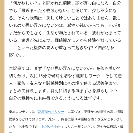
「何が欲しい？」と聞かれた瞬間、頭が真っ白になる。自分
でも「最近まったく物欲がない」と感じて、少し不安にな
る。そんな状態は、決して珍しいことではありません。欲し
いものが思い浮かばないのは、感性が鈍いからでも、わがま
まだからでもなく、生活が満たされている、疲れがたまって
いる、遠慮が先に立つ、価値観がモノから体験へ移っている
――といった複数の要因が重なって起きやすい“自然な反
応”です。
本記事では、まず「なぜ思い浮かばないのか」を落ち着いて
切り分け、次に15分で候補を増やす棚卸しワーク、そして恋
人・家族・友人など関係性別にその場で使える返答例まで、
まとめて解説します。答えに詰まる気まずさを減らしつつ、
自分の気持ちにも納得できるようになるはずです。
※本コンテンツは「
記事制作ポリシー
」に基づき、正確かつ信頼性の高い情報
提供を心がけております。万が一、内容に誤りや誤解を招く表現がございまし
たら、お手数ですが「
お問い合わせ
」よりご一報ください。速やかに確認・修