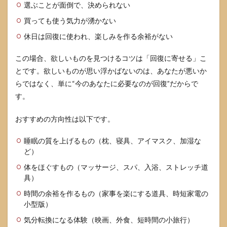
選ぶことが面倒で、決められない
い目
安
買っても使う気力が湧かない
7
休日は回復に使われ、楽しみを作る余裕がない
よく
ある
この場合、欲しいものを見つけるコツは「回復に寄せる」こ
質問
とです。欲しいものが思い浮かばないのは、あなたが悪いか
7.1
らではなく、単に“今のあなたに必要なのが回復”だからで
欲し
いも
す。
のが
ない
おすすめの方向性は以下です。
と答
える
睡眠の質を上げるもの（枕、寝具、アイマスク、加湿な
のは
失礼
ど）
です
体をほぐすもの（マッサージ、スパ、入浴、ストレッチ道
か
具）
7.2
時間の余裕を作るもの（家事を楽にする道具、時短家電の
何で
もい
小型版）
いと
気分転換になる体験（映画、外食、短時間の小旅行）
言っ