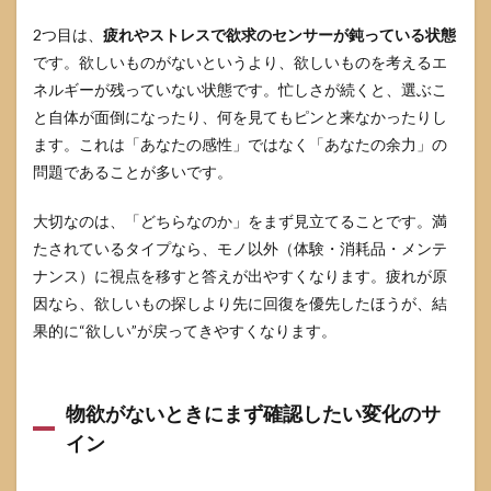
ら拾
う方
2つ目は、
疲れやストレスで欲求のセンサーが鈍っている状態
法
です。欲しいものがないというより、欲しいものを考えるエ
3.4
ネルギーが残っていない状態です。忙しさが続くと、選ぶこ
欲し
と自体が面倒になったり、何を見てもピンと来なかったりし
いも
ます。これは「あなたの感性」ではなく「あなたの余力」の
のを
モノ
問題であることが多いです。
と体
験と
大切なのは、「どちらなのか」をまず見立てることです。満
消耗
品に
たされているタイプなら、モノ以外（体験・消耗品・メンテ
翻訳
ナンス）に視点を移すと答えが出やすくなります。疲れが原
する
因なら、欲しいもの探しより先に回復を優先したほうが、結
4
果的に“欲しい”が戻ってきやすくなります。
欲し
いも
のが
思い
物欲がないときにまず確認したい変化のサ
浮か
イン
ばな
い時
に使