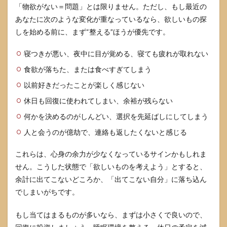
える
「物欲がない＝問題」とは限りません。ただし、もし最近の
返答
あなたに次のような変化が重なっているなら、欲しいもの探
例
しを始める前に、まず“整える”ほうが優先です。
4.1
恋人
寝つきが悪い、夜中に目が覚める、寝ても疲れが取れない
や夫
婦に
食欲が落ちた、または食べすぎてしまう
聞か
以前好きだったことが楽しく感じない
れた
とき
休日も回復に使われてしまい、余裕が残らない
の答
え方
何かを決めるのがしんどい、選択を先延ばしにしてしまう
4.2
人と会うのが億劫で、連絡も返したくないと感じる
家族
に聞
これらは、心身の余力が少なくなっているサインかもしれま
かれ
せん。こうした状態で「欲しいものを考えよう」とすると、
たと
きの
余計に出てこないどころか、「出てこない自分」に落ち込ん
答え
でしまいがちです。
方
4.3
もし当てはまるものが多いなら、まずは小さくで良いので、
友人