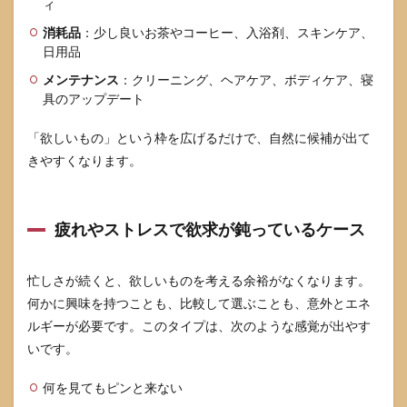
ィ
段か
ら貯
消耗品
：少し良いお茶やコーヒー、入浴剤、スキンケア、
める
日用品
仕組
み
メンテナンス
：クリーニング、ヘアケア、ボディケア、寝
具のアップデート
6.2
物欲
「欲しいもの」という枠を広げるだけで、自然に候補が出て
を無
理に
きやすくなります。
取り
戻そ
うと
しな
疲れやストレスで欲求が鈍っているケース
い
6.3
忙しさが続くと、欲しいものを考える余裕がなくなります。
休
何かに興味を持つことも、比較して選ぶことも、意外とエネ
む・
整え
ルギーが必要です。このタイプは、次のような感覚が出やす
るを
いです。
優先
した
ほう
何を見てもピンと来ない
がよ