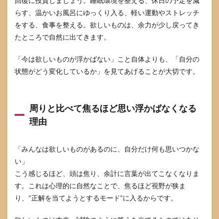
回復に投資しましょう。睡眠環境を整える、休日の予定を減
に聞
かれ
らす、温かいお風呂にゆっくり入る、軽い運動やストレッチ
たと
をする、食事を整える。欲しいものは、余力が少し戻ってき
きの
たところで自然に出てきます。
答え
方
「今は欲しいものが浮かばない」こと自体よりも、「自分の
4.4
状態がどう変化しているか」を見てあげることが大切です。
職場
や目
上の
人に
周りと比べて焦るほど思い浮かばなくなる
聞か
れた
理由
とき
の答
え方
「みんなは欲しいものがあるのに、自分だけ何も思いつかな
4.5
い」
言わ
こう感じるほど、頭は焦り、余計に言葉が出てこなくなりま
ない
す。これは心理的に自然なことで、焦るほど視野が狭ま
ほう
がよ
り、“正解を当てようとするモード”に入るからです。
いNG
返答