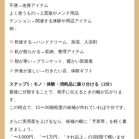
不便→改善アイテム
よく使うもの→上質版やメンテ用品
テンション→関連する体験や周辺アイテム
例：
乾燥する→ハンドクリーム、加湿、入浴剤
机が散らかる→収納、整理アイテム
朝が寒い→ブランケット、暖かい部屋着
外食が楽しい→行きたい店、体験ギフト
ステップ5：モノ・体験・消耗品に振り分ける（2分）
最後に分類することで、相手に伝えるときの幅が広がりま
す。
この時点で、15〜30個程度の候補が作れていれば十分です。
さらに実用度を上げるなら、候補の横に「予算帯」を軽く書
きましょう。
「〜3,000円」「〜1万円」「それ以上」の3段階で構いませ