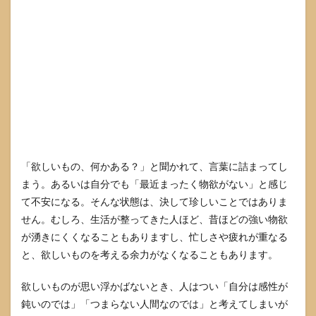
2.4
モノ
より
体験
に価
値が
移っ
てい
るケ
ース
3
欲し
「欲しいもの、何かある？」と聞かれて、言葉に詰まってし
いも
まう。あるいは自分でも「最近まったく物欲がない」と感じ
のが
思い
て不安になる。そんな状態は、決して珍しいことではありま
浮か
せん。むしろ、生活が整ってきた人ほど、昔ほどの強い物欲
ばな
が湧きにくくなることもありますし、忙しさや疲れが重なる
いと
きの
と、欲しいものを考える余力がなくなることもあります。
見つ
け方
欲しいものが思い浮かばないとき、人はつい「自分は感性が
3.1
鈍いのでは」「つまらない人間なのでは」と考えてしまいが
15分