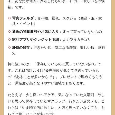
す。あなたが過去に反応したものは、すでに「欲しいもの候
補」です。
写真フォルダ
：食べ物、景色、スクショ（商品・服・家
具・イベント）
通販の閲覧履歴やお気に入り
：迷って買っていないもの
家計アプリやクレジット明細
：よく使うカテゴリ
SNSの保存
：行きたい店、気になる雑貨、欲しい服、旅行
先
特に強いのは、「保存しているのに買っていないもの」で
す。これは“欲しいけど優先順位が低くて見送っているも
の”であることが多いからです。プレゼントで埋めてもらう
と、満足度が高くなりやすい領域でもあります。
たとえば、少し良いヘアケア、気になっていた入浴剤、欲し
いと思って保存していたマグカップ、行きたい店のメモ。こ
れらは「いま瞬間的に欲しい」と強く思っていなくても、も
らうと嬉しいことが多いです。