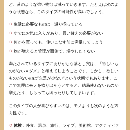
ど、昔のような強い物欲は減っていきます。たとえば次のよ
向く
人と
うな状態なら、このタイプの可能性が高いでしょう。
伝え
方
生活に必要なものは一通り揃っている
6
すでにお気に入りがあり、買い替えの必要がない
欲し
いも
何かを買っても、使いこなす前に満足してしまう
のが
物が増えると管理が面倒で、増やしたくない
思い
浮か
ばな
満たされているタイプにありがちな落とし穴は、「欲しいも
い状
のがない＝ダメ」と考えてしまうことです。しかし、欲しい
態を
長引
ものがないのは“欠乏が少ない”という状態でもあります。こ
かせ
こで無理にモノを捻り出そうとすると、結局使わないものが
ない
増えたり、もらっても困ったりしてしまいます。
コツ
6.1
このタイプの人が喜びやすいのは、モノよりも次のような方
欲し
向性です。
いも
のリ
スト
体験
：外食、温泉、旅行、ライブ、美術館、アクティビテ
を普