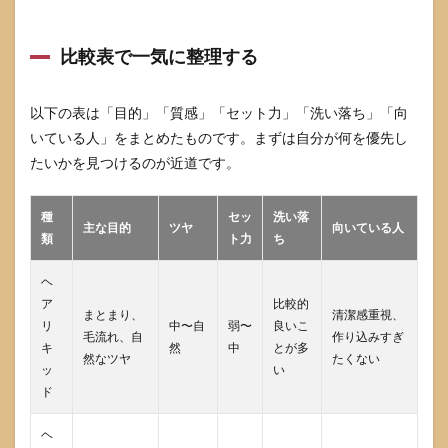
比較表で一気に整理する
以下の表は「目的」「質感」「セット力」「洗い落ち」「向
いている人」をまとめたものです。まずは自分が何を優先し
たいかを見つけるのが近道です。
種
セッ
洗い落
主な目的
ツヤ
向いている人
類
ト力
ち
ヘ
ア
比較的
まとまり、
清潔感重視、
リ
中〜自
弱〜
良いこ
毛流れ、自
作り込みすぎ
キ
然
中
とが多
然なツヤ
たくない
ッ
い
ド
ヘ