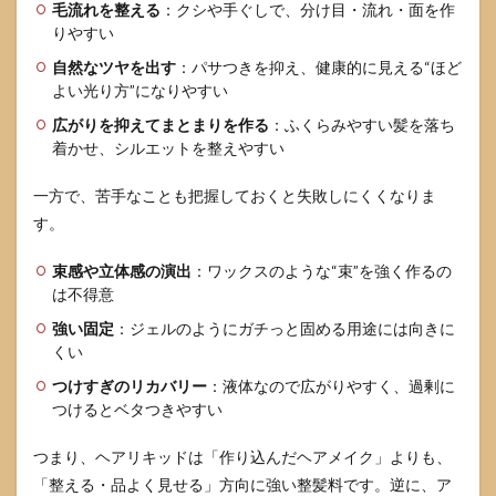
ル回
毛流れを整える
：クシや手ぐしで、分け目・流れ・面を作
避
りやすい
5.1
自然なツヤを出す
：パサつきを抑え、健康的に見える“ほど
頭皮
よい光り方”になりやすい
刺激
や乾
広がりを抑えてまとまりを作る
：ふくらみやすい髪を落ち
燥が
着かせ、シルエットを整えやすい
気に
なる
一方で、苦手なことも把握しておくと失敗しにくくなりま
とき
す。
5.2
洗い
束感や立体感の演出
：ワックスのような“束”を強く作るの
残し
は不得意
を防
ぐポ
強い固定
：ジェルのようにガチっと固める用途には向きに
イン
くい
ト
つけすぎのリカバリー
：液体なので広がりやすく、過剰に
5.3
つけるとベタつきやすい
生活
用品
への
つまり、ヘアリキッドは「作り込んだヘアメイク」よりも、
付着
「整える・品よく見せる」方向に強い整髪料です。逆に、ア
と素