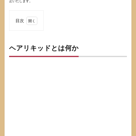
正いたします。
目次
1
ヘア
リキ
ッド
ヘアリキッドとは何か
とは
何か
1.1
ヘア
リキ
ッド
の定
義と
役割
1.2
ヘア
リキ
ッド
でで