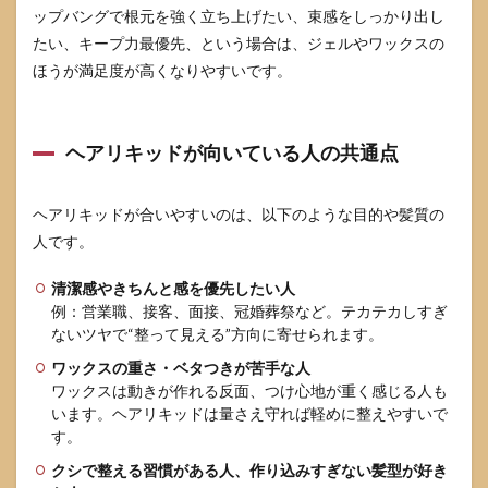
ップバングで根元を強く立ち上げたい、束感をしっかり出し
材へ
の注
たい、キープ力最優先、という場合は、ジェルやワックスの
意
ほうが満足度が高くなりやすいです。
6
ヘア
リキ
ヘアリキッドが向いている人の共通点
ッド
のよ
くあ
る質
ヘアリキッドが合いやすいのは、以下のような目的や髪質の
問
人です。
6.1
清潔感やきちんと感を優先したい人
ヘア
リキ
例：営業職、接客、面接、冠婚葬祭など。テカテカしすぎ
ッド
ないツヤで“整って見える”方向に寄せられます。
は薄
ワックスの重さ・ベタつきが苦手な人
毛に
つな
ワックスは動きが作れる反面、つけ心地が重く感じる人も
がる
います。ヘアリキッドは量さえ守れば軽めに整えやすいで
のか
す。
6.2
クシで整える習慣がある人、作り込みすぎない髪型が好き
毎日