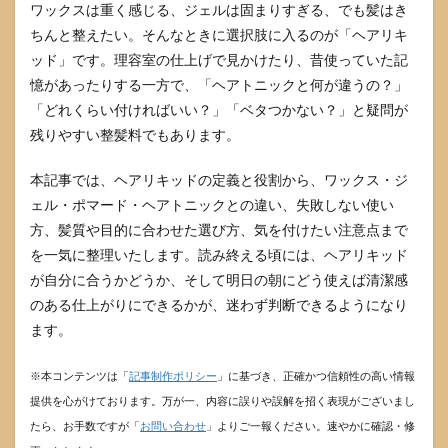
ワックスは重く感じる、ジェルは固まりすぎる、でも髪はき
ちんと整えたい。そんなときに選択肢に入るのが「ヘアリキ
ッド」です。理容室の仕上げで見かけたり、昔使っていた記
憶があったりする一方で、「ヘアトニックと何が違うの？」
「どれくらい付ければいい？」「ベタつかない？」と疑問が
残りやすい整髪料でもあります。
本記事では、ヘアリキッドの定義と役割から、ワックス・ジ
ェル・ポマード・ヘアトニックとの違い、失敗しない使い
方、髪質や目的に合わせた選び方、気を付けたい注意点まで
を一気に整理いたします。読み終える頃には、ヘアリキッド
が自分に合うかどうか、そして明日の朝にどう使えば清潔感
のある仕上がりにできるかが、迷わず判断できるようになり
ます。
※本コンテンツは「
記事制作ポリシー
」に基づき、正確かつ信頼性の高い情報
提供を心がけております。万が一、内容に誤りや誤解を招く表現がございまし
たら、お手数ですが「
お問い合わせ
」よりご一報ください。速やかに確認・修