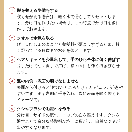
髪を整える準備をする
寝ぐせがある場合は、軽く水で濡らしてリセットしま
す。分け目を作りたい場合は、この時点で分け目を仮に
作っておきます。
タオルで水気を取る
びしょびしょのままだと整髪料が薄まりすぎるため、軽
く湿っている程度まで水分を落とします。
ヘアリキッドを少量出して、手のひら全体に薄く伸ばす
片手だけでなく両手で広げ、指の間にも薄く行き渡らせ
ます。
髪の内側→表面の順でなじませる
表面から付けると“付けたところだけテカる”ムラが起きや
すいです。まず内側に手を入れ、次に表面を軽く整える
イメージで。
クシやブラシで毛流れを作る
分け目、サイドの流れ、トップの面を整えます。クシを
通すことで余分な整髪料が均一に広がり、自然なツヤが
出やすくなります。