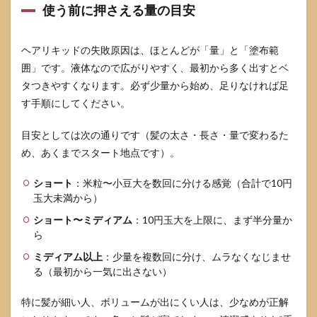
使う前に押さえる量の目安
ヘアリキッドの失敗原因は、ほとんどが「量」と「塗布範
囲」です。液体なので広がりやすく、最初から多く出すとベ
タつきやすくなります。必ず少量から始め、足りなければ足
す手順にしてください。
目安としては次の通りです（髪の太さ・長さ・量で変わるた
め、あくまでスタート地点です）。
ショート
：米粒〜小豆大を数回に分ける感覚（合計で10円
玉大未満から）
ショート〜ミディアム
：10円玉大を上限に、まず半分量か
ら
ミディアム以上
：少量を複数回に分け、ムラなくなじませ
る（最初から一気に出さない）
特に髪が細い人、ボリュームが出にくい人は、少なめが正解