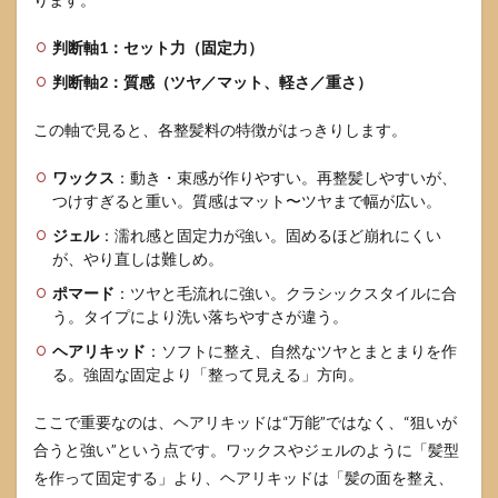
判断軸1：セット力（固定力）
判断軸2：質感（ツヤ／マット、軽さ／重さ）
この軸で見ると、各整髪料の特徴がはっきりします。
ワックス
：動き・束感が作りやすい。再整髪しやすいが、
つけすぎると重い。質感はマット〜ツヤまで幅が広い。
ジェル
：濡れ感と固定力が強い。固めるほど崩れにくい
が、やり直しは難しめ。
ポマード
：ツヤと毛流れに強い。クラシックスタイルに合
う。タイプにより洗い落ちやすさが違う。
ヘアリキッド
：ソフトに整え、自然なツヤとまとまりを作
る。強固な固定より「整って見える」方向。
ここで重要なのは、ヘアリキッドは“万能”ではなく、“狙いが
合うと強い”という点です。ワックスやジェルのように「髪型
を作って固定する」より、ヘアリキッドは「髪の面を整え、