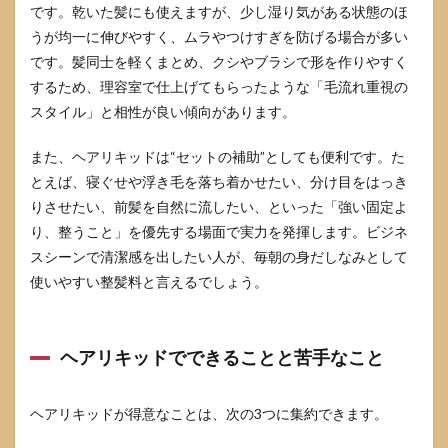
方
です。乾いた髪にも使えますが、少し湿り気がある状態のほ
うが均一に伸びやすく、ムラやつけすぎを防げる場合が多い
4.2
目的
です。髪同士を軽くまとめ、クシやブラシで形を作りやすく
別の
するため、理容室で仕上げてもらったような「毛流れ重視の
選び
スタイル」と相性が良い傾向があります。
方
4.3
また、ヘアリキッドは“セットの補助”としても便利です。た
成分
とえば、寝ぐせや浮き毛を落ち着かせたい、分け目をはっき
表示
で見
りさせたい、前髪を自然に流したい、といった「強い固定よ
てお
り、整うこと」を優先する場面で実力を発揮します。ビジネ
くポ
イン
スシーンで清潔感を出したい人が、毎朝の身だしなみとして
ト
使いやすい整髪料と言えるでしょう。
5
ヘア
リキ
ヘアリキッドでできることと苦手なこと
ッド
の注
意点
ヘアリキッドが得意なことは、次の3つに集約できます。
とト
ラブ