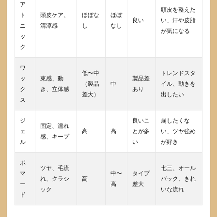
ア
頭皮を整えた
ト
頭皮ケア、
ほぼな
ほぼ
良い
い、汗や皮脂
ニ
清涼感
し
なし
が気になる
ッ
ク
ワ
低〜中
トレンドスタ
ッ
束感、動
製品差
（製品
中
イル、動きを
ク
き、立体感
あり
差大）
出したい
ス
ジ
良いこ
崩したくな
固定、濡れ
ェ
高
高
とが多
い、ツヤ強め
感、キープ
ル
い
が好き
ポ
ツヤ、毛流
七三、オール
マ
中〜
タイプ
れ、クラシ
高
バック、きれ
ー
高
差大
ック
いな流れ
ド