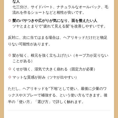
な人
使っ
七三分け、サイドパート、ナチュラルなオールバック、毛
てよ
流れを作るショートなどと相性が良いです。
いの
か
髪のパサつきや広がりが気になり、面を整えたい人
ツヤとまとまりで“疲れて見える髪”を改善しやすいです。
6.3
要点
のま
反対に、次に当てはまる場合は、ヘアリキッドだけだと物足
とめ
りない可能性があります。
と次
の一
髪が短く、根元を強く立ち上げたい（キープ力が足りない
手
ことがある）
くせが強く、湿気で大きく崩れる（固定力が必要）
マットな質感が好み（ツヤが出やすい）
ただし、ヘアリキッドを“下地”として使い、最後に少量のワ
ックスやスプレーで補強する、という使い方もできます。後
半の「使い方」「選び方」で詳しく触れます。