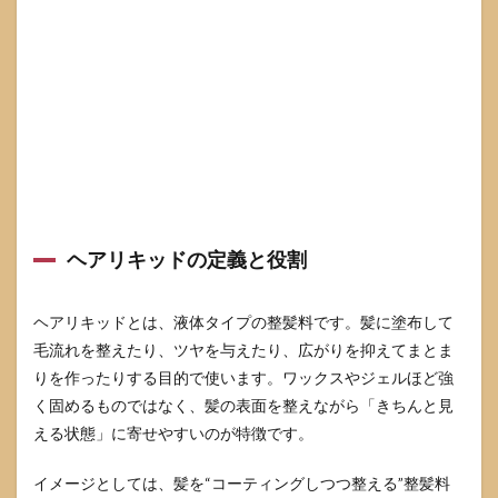
失敗
しな
い基
本手
順
3.3
ベタ
つく
とき
の立
て直
し方
ヘアリキッドの定義と役割
4
ヘア
ヘアリキッドとは、液体タイプの整髪料です。髪に塗布して
リキ
ッド
毛流れを整えたり、ツヤを与えたり、広がりを抑えてまとま
の選
りを作ったりする目的で使います。ワックスやジェルほど強
び方
く固めるものではなく、髪の表面を整えながら「きちんと見
4.1
える状態」に寄せやすいのが特徴です。
髪質
別の
イメージとしては、髪を“コーティングしつつ整える”整髪料
選び