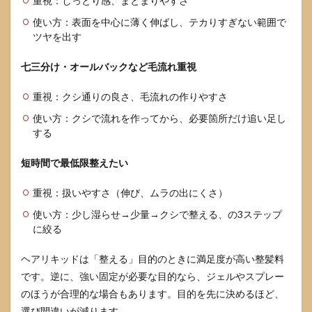
重視：しっとり感、まとまりやすさ
使い方：表面を中心に薄く伸ばし、テカりすぎない範囲で
ツヤを出す
七三分け・オールバックなど毛流れ重視
重視：クシ通りの良さ、毛流れの作りやすさ
使い方：クシで流れを作ってから、必要箇所だけ追い足し
する
短時間で最低限整えたい
重視：扱いやすさ（伸び、ムラの出にくさ）
使い方：少し湿らせ→少量→クシで整える、の3ステップ
に絞る
ヘアリキッドは「整える」目的のときに満足度が高い整髪料
です。逆に、強い固定が必要な目的なら、ジェルやスプレー
のほうが合理的な場合もあります。目的を先に決めるほど、
選び間違いが減ります。