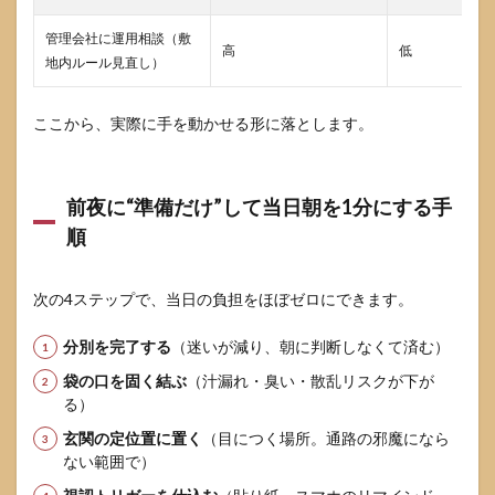
管理会社に運用相談（敷
高
低
地内ルール見直し）
ここから、実際に手を動かせる形に落とします。
前夜に“準備だけ”して当日朝を1分にする手
順
次の4ステップで、当日の負担をほぼゼロにできます。
分別を完了する
（迷いが減り、朝に判断しなくて済む）
袋の口を固く結ぶ
（汁漏れ・臭い・散乱リスクが下が
る）
玄関の定位置に置く
（目につく場所。通路の邪魔になら
ない範囲で）