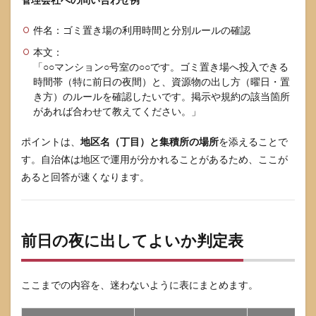
10.1
件名：ゴミ置き場の利用時間と分別ルールの確認
前日の
夜は何
本文：
時から
「○○マンション○号室の○○です。ゴミ置き場へ投入できる
なら
時間帯（特に前日の夜間）と、資源物の出し方（曜日・置
OKで
すか？
き方）のルールを確認したいです。掲示や規約の該当箇所
があれば合わせて教えてください。」
10.2
雨の日
ポイントは、
地区名（丁目）と集積所の場所
を添えることで
は前夜
に出し
す。自治体は地区で運用が分かれることがあるため、ここが
てもい
あると回答が速くなります。
いです
か？
10.3
24時間
前日の夜に出してよいか判定表
ゴミ置
き場が
あるの
に注意
ここまでの内容を、迷わないように表にまとめます。
される
のはな