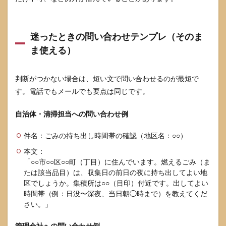
論」
より
「確
認」
迷ったときの問い合わせテンプレ（そのま
で返
ま使える）
す
9.3
どう
判断がつかない場合は、短い文で問い合わせるのが最短で
して
す。電話でもメールでも要点は同じです。
も折
り合
自治体・清掃担当への問い合わせ例
わな
いと
き
件名：ごみの持ち出し時間帯の確認（地区名：○○）
は“運
用の
本文：
根
「○○市○○区○○町（丁目）に住んでいます。燃えるごみ（ま
拠”に
たは該当品目）は、収集日の前日の夜に持ち出してよい地
戻る
区でしょうか。集積所は○○（目印）付近です。出してよい
10
時間帯（例：日没〜深夜、当日朝◯時まで）を教えてくだ
よく
さい。」
ある
質問
管理会社への問い合わせ例