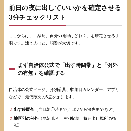
前日の夜に出していいかを確定させる
8.1
静か
3分チェックリスト
に出
す：
夜は
ここからは、「結局、自分の地域はどれ？」を確定させる手
音が
トラ
順です。迷う人ほど、順番が大切です。
ブル
の火
種に
なる
まず自治体公式で「出す時間帯」と「例外
8.2
の有無」を確認する
散乱
対
策：
自治体の公式ページ、分別辞典、収集日カレンダー、アプリ
ネッ
などで、最低限次の3点を探します。
ト
は“覆
出す時間帯
う”で
（当日朝◯時まで／日没から深夜まで など）
はな
地区別の例外
（早朝地区、戸別収集、持ち出し場所の指
く“密
定）
閉す
る”