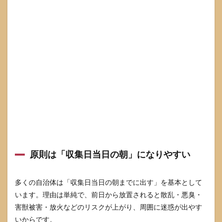
度×
影響
で優
先順
位）
6.1
リス
クは
「散
乱」
と
「未
回
収」
が最
優先
原則は「収集日当日の朝」になりやすい
6.2
リス
ク評
多くの自治体は「収集日当日の朝までに出す」を基本として
価表
います。理由は単純で、前日から放置されると散乱・悪臭・
（対
害獣被害・放火などのリスクが上がり、周囲に迷惑が出やす
策の
順番
いからです。