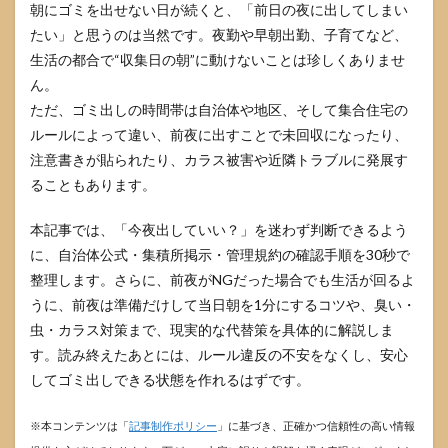
朝にゴミを出せない日が続くと、「前日の夜に出してしまい
たい」と思うのは当然です。夜勤や早朝出勤、子育てなど、
生活の都合で“収集日の朝”に動けないことは珍しくありませ
ん。
ただ、ゴミ出しの時間帯は自治体や地区、そして集合住宅の
ルールによって違い、前夜に出すことで未回収になったり、
注意書きが貼られたり、カラス被害や近隣トラブルに発展す
ることもあります。
本記事では、「今夜出していい？」を迷わず判断できるよう
に、自治体公式・集積所掲示・管理規約の確認手順を30秒で
整理します。さらに、前夜がNGだった場合でも生活が回るよ
うに、前夜は準備だけして当日朝を1分にするコツや、臭い・
虫・カラス対策まで、現実的な代替策を具体的に解説しま
す。読み終えたあとには、ルール違反の不安をなくし、安心
してゴミ出しできる状態を作れるはずです。
※本コンテンツは「
記事制作ポリシー
」に基づき、正確かつ信頼性の高い情報