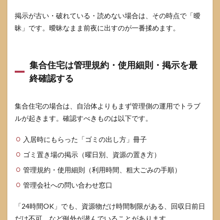
（揉
掲示が古い・破れている・読めない場合は、その時点で「曖
めな
いリ
昧」です。曖昧なまま前夜に出すのが一番揉めます。
カバ
リ
ー）
集合住宅は管理規約・使用細則・掲示を最
9.1
未回
終確認する
収に
なっ
た
集合住宅の場合は、自治体よりもまず管理側の運用でトラブ
ら、
ルが起きます。確認すべきものは以下です。
その
場で
放置
入居時にもらった「ゴミの出し方」冊子
しな
ゴミ置き場の掲示（曜日別、資源の置き方）
い
管理規約・使用細則（利用時間、粗大ごみの手順）
9.2
注意
管理会社への問い合わせ窓口
され
たと
「24時間OK」でも、資源物だけ時間制限がある、回収日前日
きは
「反
だけ不可、など例外が潜んでいることがあります。