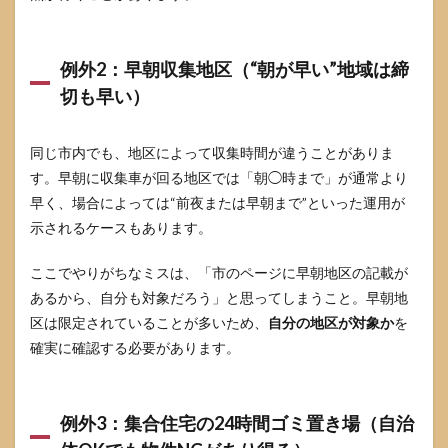
に“準
備だ
け”し
て当
例外2：早朝収集地区（“朝が早い”地域は締
日朝
を1分
切も早い）
にす
る手
順
同じ市内でも、地区によって収集時間が違うことがありま
7.3
す。早朝に収集車が回る地区では「朝◯時まで」が通常より
臭い
早く、場合によっては“前夜または早朝まで”といった運用が
と虫
示されるケースもあります。
を抑
え
る：
ここでやりがちなミスは、「市のページに早朝地区の記載が
生ご
あるから、自分も対象だろう」と思ってしまうこと。早朝地
みの
区は限定されていることが多いため、
自分の地区が対象か
を
扱い
を変
確実に確認する必要があります。
える
だけ
で楽
にな
例外3：集合住宅の24時間ゴミ置き場（自治
る