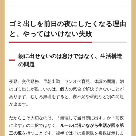
自治
体公
式で
「出
ゴミ出しを前日の夜にしたくなる理由
す時
間
と、やってはいけない失敗
帯」
と
「例
外の
朝に出せないのは怠けではなく、生活構造
有
の問題
無」
を確
認す
る
夜勤、交代勤務、早朝出勤、ワンオペ育児、体調の問題。朝
のゴミ出しが難しいのは、個人の気合で解決できないことが
4.2
次に
あります。むしろ無理をすると、寝不足や遅刻など別の問題
集積
が出ます。
所の
掲示
だからこそ大切なのは、「無理して当日朝に出す」か「前夜
で“現
場運
に出す」の二択ではなく、
ルールに沿いながら生活が回る第
用”を
三の道
を持つことです。後半ではその選択肢を複数提示しま
確か