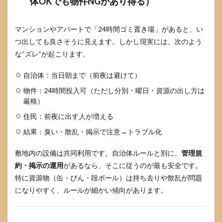
体OKでも物件NGがあり得る）
7.4
夜
勤・
マンションやアパートで「24時間ゴミ置き場」があると、い
交代
つ出しても良さそうに見えます。しかし現実には、次のよう
勤務
の人
な“ズレ”が起こります。
は
「出
自治体：当日朝まで（前夜は避けて）
す人
を変
物件：24時間投入可（ただし分別・曜日・資源の出し方は
え
厳格）
る」
も現
住民：前夜に出す人が増える
実解
結果：臭い・散乱・掲示で注意→トラブル化
8
前
夜に出
敷地内の設備は共同利用です。自治体ルールと別に、
管理規
す場合
約・掲示の運用
があるなら、そこに従うのが最も安全です。
の“揉め
ない出
特に資源物（缶・びん・段ボール）は持ち去りや散乱が問題
し
になりやすく、ルールが細かい傾向があります。
方”（OK
地域で
も必
須）