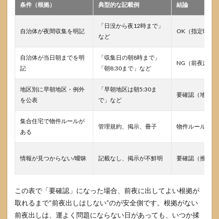
ぜ？
条件（根拠）
典型的な記載例
結論
10.4
「日没から夜12時まで」
出した
自治体が夜間収集を明記
OK（指定時間
のに回
など
収され
なかっ
自治体が当日朝までを明
「収集日の朝8時まで」
た時は
NG（前夜は避
記
「朝8:30まで」など
どうす
ればい
地区別に早朝地区・例外
い？
「早朝地区は朝5:30ま
要確認（地区次
を公表
で」など
10.5
どうし
集合住宅で物件ルールが
ても朝
管理規約、掲示、冊子
物件ルール優先
ある
に出せ
ませ
ん。前
情報が見つからない/曖昧
記載なし、掲示が不鮮明
要確認（推測は
夜NG
なら詰
みです
か？
この表で「要確認」になった場合、前夜に出してよい根拠が
11
取れるまで“前夜出しはしない”のが安全側です。根拠がない
参考
前夜出しは、運よく問題にならない日があっても、いつか揉