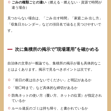
ごみの種類ごとの違い
（燃える・燃えない・資源で時間が
8.3
違う場合）
個人
情
見つからない場合は、「ごみ 出す時間」「家庭ごみ 出し方」
報：
「収集日カレンダー」などの項目名で辿ると見つけやすいで
宛
名・
す。
明細
は“見
えな
い状
次に集積所の掲示で“現場運用”を確かめる
態”に
する
自治体の文章が一般論でも、集積所の掲示が最も具体的なこ
9
とはよくあります。掲示で見るべきポイントは次です。
未回
収・
注意
「前日の夜は出さないでください」と明記があるか
され
「朝◯時まで」など具体的な締切があるか
た・
掲示
防鳥ネットの使い方（覆い方、ネットの位置）が指定され
され
ているか
たと
きの
ルール違反のゴミは持ち帰り、と書かれているか
対処