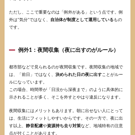
が分
か
ただし、ここで重要なのは「例外がある」という点です。例
る）
外は“気分”ではなく、
自治体が制度として運用している
もの
7
です。
前夜
に出
せな
い人
例外1：夜間収集（夜に出すのがルール）
の代
替策
7.1
都市部などで見られるのが夜間収集です。夜間収集の地域で
代替
は、「前日」ではなく、
決められた日の夜に出す
ことがルー
策比
ルになっています。
較表
（ど
この場合、時間帯が「日没から深夜まで」のように具体的に
れが
示されることが多く、そこを外すとやはり違反になります。
続く
かで
選
夜間収集にはメリットもあります。朝に出せない人にとって
ぶ）
は、生活にフィットしやすいからです。その一方で、夜に出
7.2
す以上、
静音配慮
や
資源持ち去り対策
など、地域特有の注意
前夜
点が付くことがあります。