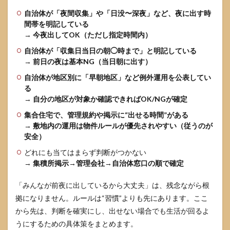
治体
自治体が「夜間収集」や「日没〜深夜」など、夜に出す時
OKで
間帯を明記している
も物
→
今夜出してOK（ただし指定時間内）
件NG
があ
自治体が「収集日当日の朝◯時まで」と明記している
り得
→
前日の夜は基本NG（当日朝に出す）
る）
自治体が地区別に「早朝地区」など例外運用を公表してい
4
る
前日
の夜
→
自分の地区が対象か確認できればOK/NGが確定
に出
集合住宅で、管理規約や掲示に“出せる時間”がある
して
→
敷地内の運用は物件ルールが優先されやすい（従うのが
いい
かを
安全）
確定
どれにも当てはまらず判断がつかない
させ
→
る3
集積所掲示→管理会社→自治体窓口の順で確定
分チ
ェッ
「みんなが前夜に出しているから大丈夫」は、残念ながら根
クリ
拠になりません。ルールは“習慣”よりも先にあります。ここ
スト
から先は、判断を確実にし、出せない場合でも生活が回るよ
4.1
うにするための具体策をまとめます。
まず