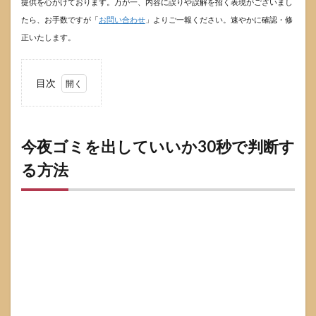
提供を心がけております。万が一、内容に誤りや誤解を招く表現がございまし
たら、お手数ですが「
お問い合わせ
」よりご一報ください。速やかに確認・修
正いたします。
目次
1
今夜
ゴミ
を出
今夜ゴミを出していいか30秒で判断す
して
る方法
いい
か
30
秒で
判断
する
方法
2
ゴミ
出し
を前