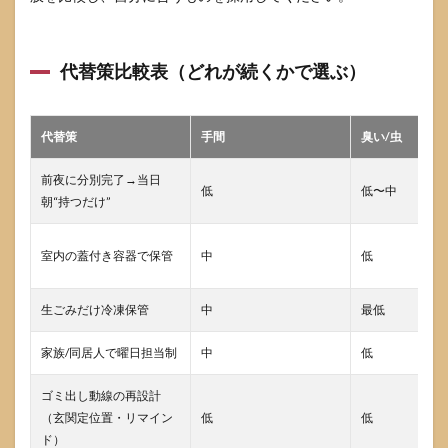
代替策比較表（どれが続くかで選ぶ）
代替策
手間
臭い/虫
前夜に分別完了→当日
低
低〜中
朝“持つだけ”
室内の蓋付き容器で保管
中
低
生ごみだけ冷凍保管
中
最低
家族/同居人で曜日担当制
中
低
ゴミ出し動線の再設計
（玄関定位置・リマイン
低
低
ド）