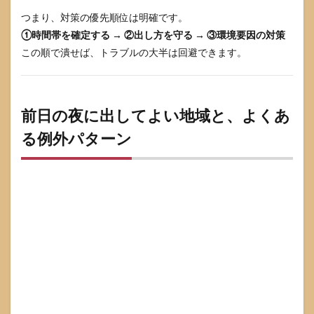
レ
つまり、対策の優先順位は明確です。
（そ
のま
①時間帯を確定する → ②出し方を守る → ③環境要因の対策
ま使
この順で潰せば、トラブルの大半は回避できます。
え
る）
5
前日
前日の夜に出してよい地域と、よくあ
の夜
に出
る例外パターン
して
よい
か判
定表
6
前夜
出し
のリ
スク
を最
小化
する
（頻