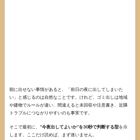
3.3
例外
2：早
朝収
集地
区
（“朝
が早
い”地
域は
締切
も早
い）
3.4
朝に出せない事情があると、「前日の夜に出してしまいた
例外
い」と感じるのは自然なことです。けれど、ゴミ出しは地域
3：集
や建物でルールが違い、間違えると未回収や注意書き、近隣
合住
宅の
トラブルにつながりやすいのも事実です。
24時
間ゴ
そこで最初に、
“今夜出してよいか”を30秒で判断する型
を示
ミ置
き場
します。ここだけ読めば、まず迷いません。
（自