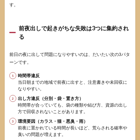
める
す。
4.3
集合
住宅
前夜出しで起きがちな失敗は3つに集約され
は管
る
理規
約・
使用
細
前日の夜に出して問題になりやすいのは、だいたい次の3パタ
則・
ーンです。
掲示
を最
時間帯違反
終確
認す
当日朝までの地域で前夜に出すと、注意書きや未回収に
る
なりやすい。
4.4
出し方違反（分別・袋・置き方）
迷っ
時間帯が合っていても、袋の種類や結び方、資源の出し
たと
方で回収されないことがあります。
きの
問い
環境要因（カラス・猫・悪臭・雨）
合わ
前夜に置かれている時間が長いほど、荒らされる確率や
せテ
臭いの問題が増えます。
ンプ