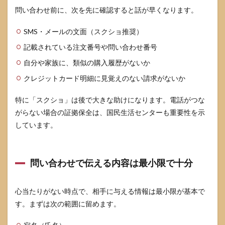
問い合わせ前に、次を先に確認すると話が早くなります。
8.1
クレ
SMS・メールの文面（スクショ推奨）
ジッ
トカ
記載されている注文番号や問い合わせ番号
ード
明細
自分や家族に、類似の購入履歴がないか
で見
クレジットカード明細に見覚えのない請求がないか
るべ
きポ
イン
特に「スクショ」は後で大きな助けになります。電話がつな
ト
がらない場合の証拠保全は、国民生活センターも重要性を示
8.2
しています。
後払
い・
請求
書は
問い合わせで伝える内容は最小限で十分
「請
求主
体」
心当たりがない時点で、相手に与える情報は最小限が基本で
を確
す。まずは次の範囲に留めます。
認す
る