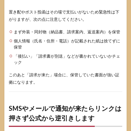
あり
ます
置き配やポスト投函はその場で支払いがないため緊急性は下
がりますが、次の点に注意してください。
7.1
受け
取っ
まず外装・同封物（納品書、請求案内、返送案内）を保管
ただ
個人情報（氏名・住所・電話）が記載された紙は捨てずに
けで
即ア
保管
ウト
「後払い」「請求書が別送」などが書かれていないかチェ
では
ック
あり
ませ
ん
このあと「請求が来た」場合に、保管していた書面が強い証
拠になります。
7.2
受領
後に
まず
やる3
SMSやメールで通知が来たらリンクは
つの
こと
押さず公式から逆引きします
7.3
返