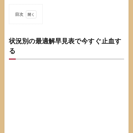
目次
1
状況
別の
最適
状況別の最適解早見表で今すぐ止血す
解早
る
見表
で今
すぐ
止血
する
2
ファ
ーマ
フー
ズを
頼ん
でな
いと
きに
多い