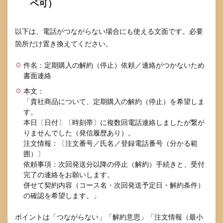
ペ可）
以下は、電話がつながらない場合にも使える文面です。必要
箇所だけ置き換えてください。
件名：定期購入の解約（停止）依頼／連絡がつかないため
書面連絡
本文：
「貴社商品について、定期購入の解約（停止）を希望しま
す。
本日〔日付〕〔時刻帯〕に複数回電話連絡しましたが繋が
りませんでした（発信履歴あり）。
注文情報：〔注文番号／氏名／登録電話番号（分かる範
囲）〕
依頼事項：次回発送分以降の停止（解約）手続きと、受付
完了の連絡をお願いします。
併せて契約内容（コース名・次回発送予定日・解約条件）
の確認を希望します。」
ポイントは「つながらない」「解約意思」「注文情報（最小