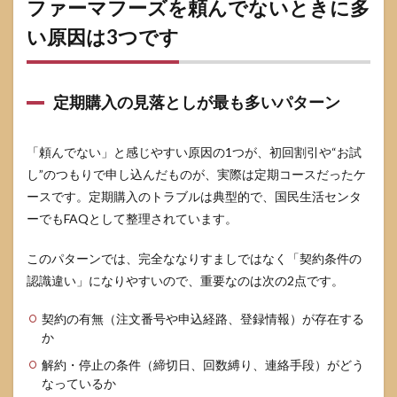
ファーマフーズを頼んでないときに多
わせ
る前
い原因は3つです
にや
るチ
ェッ
クリ
定期購入の見落としが最も多いパターン
スト
4.3
問い
「頼んでない」と感じやすい原因の1つが、初回割引や“お試
合わ
し”のつもりで申し込んだものが、実際は定期コースだったケ
せで
ースです。定期購入のトラブルは典型的で、国民生活センタ
伝え
る内
ーでもFAQとして整理されています。
容は
最小
このパターンでは、完全ななりすましではなく「契約条件の
限で
十分
認識違い」になりやすいので、重要なのは次の2点です。
5
契約の有無（注文番号や申込経路、登録情報）が存在する
請求
か
書・
後払
解約・停止の条件（締切日、回数縛り、連絡手段）がどう
い通
なっているか
知が