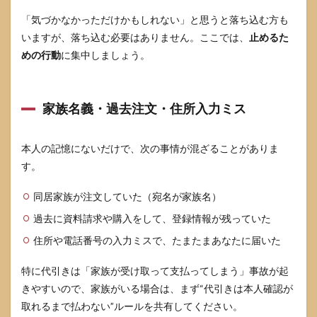
来た
とき
「気づかなかっただけかもしれない」と思うと落ち込む方も
は支
いますが、落ち込む必要はありません。ここでは、
止めるた
払い
めの行動
に集中しましょう。
前に
契約
の有
無を
家族名義・過去注文・住所入力ミス
切り
分け
ます
本人の記憶にないだけで、次の事情が混ざることがありま
5.1
す。
まず
理解
した
同居家族が注文していた（宛名が家族名）
いこ
過去に資料請求や購入をして、登録情報が残っていた
と：
契約
住所や電話番号の入力ミスで、たまたまあなたに届いた
がな
いな
特に代引きは「家族が受け取って支払ってしまう」事故が起
ら支
払い
きやすいので、家族がいる場合は、まず“代引きは本人確認が
は不
取れるまで払わない”ルールを共有してください。
要で