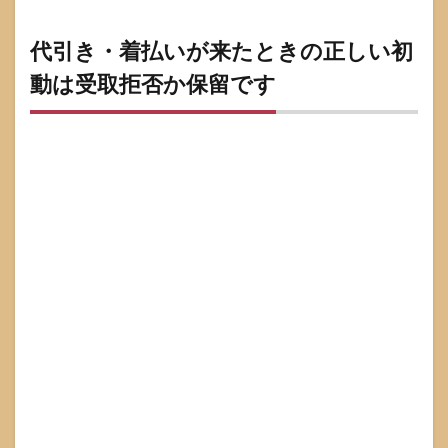
べき5
つの
証拠
代引き・着払いが来たときの正しい初
5.4
動は受取拒否か保留です
「払
わな
いと
訴え
る」
と言
われ
たと
きの
考え
方
6
定期
購入
の疑
いが
ある
なら
停