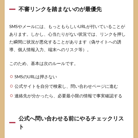
品・
不審リンクを踏まないのが最優先
返金
の話
にな
SMSやメールには、もっともらしいURLが付いていることが
った
とき
あります。しかし、心当たりがない状況では、リンクを押し
の注
た瞬間に状況が悪化することがあります（偽サイトへの誘
意
導、個人情報入力、端末へのリスク等）。
8
二次
このため、基本は次のルールです。
被害
を防
ぐた
SMSのURLは押さない
め
公式サイトを自分で検索し、問い合わせページに進む
に、
個人
連絡先が分かったら、必要最小限の情報で事実確認する
情報
と決
済は
ここ
公式へ問い合わせる前にやるチェックリス
だけ
点検
ト
しま
す