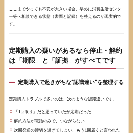
10
ここまでやっても不安が大きい場合、早めに消費生活センタ
まと
ー等へ相談できる状態（書面と記録）を整えるのが現実的で
め：
頼ん
す。
でな
いと
きは
支払
定期購入の疑いがあるなら停止・解約
いを
止
は「期限」と「証拠」がすべてです
め、
記録
を残
し、
状況
定期購入で起きがちな“認識違い”を整理する
別に
進め
れば
定期購入トラブルで多いのは、次のような認識違いです。
大丈
夫で
「1回限り」だと思っていたが定期だった
す
解約方法が電話のみで、つながらない
10.1
今日や
次回発送の締切を過ぎてしまい、もう1回届くと言われた