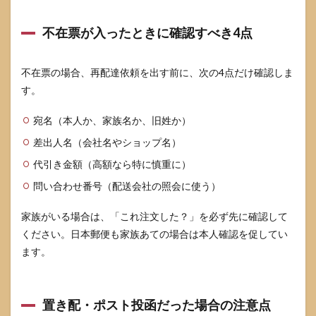
約・
停止
不在票が入ったときに確認すべき4点
の問
い合
わせ
不在票の場合、再配達依頼を出す前に、次の4点だけ確認しま
文テ
ンプ
す。
レ
（コ
宛名（本人か、家族名か、旧姓か）
ピペ
可）
差出人名（会社名やショップ名）
7
代引き金額（高額なら特に慎重に）
すで
問い合わせ番号（配送会社の照会に使う）
に受
け取
って
家族がいる場合は、「これ注文した？」を必ず先に確認して
しま
ください。日本郵便も家族あての場合は本人確認を促してい
った
ます。
場合
で
も、
挽回
の余
置き配・ポスト投函だった場合の注意点
地は