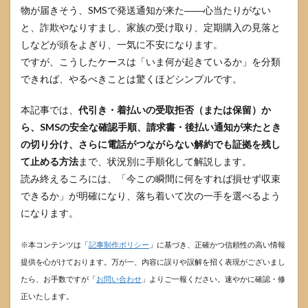
物が届きそう、SMSで発送通知が来た――心当たりがない
と、詐欺やなりすまし、家族の受け取り、定期購入の見落と
しなどが頭をよぎり、一気に不安になります。
ですが、こうしたケースは「いま何が起きているか」を分類
できれば、やるべきことは驚くほどシンプルです。
本記事では、
代引き・着払いの受取拒否（または保留）か
ら、SMSの安全な確認手順、請求書・後払い通知が来たとき
の切り分け、さらに電話がつながらない解約でも証拠を残し
て止める方法
まで、状況別に手順化して解説します。
読み終えるころには、「今この瞬間に何をすれば損せず収束
できるか」が明確になり、落ち着いて次の一手を選べるよう
になります。
※本コンテンツは「
記事制作ポリシー
」に基づき、正確かつ信頼性の高い情報
提供を心がけております。万が一、内容に誤りや誤解を招く表現がございまし
たら、お手数ですが「
お問い合わせ
」よりご一報ください。速やかに確認・修
正いたします。