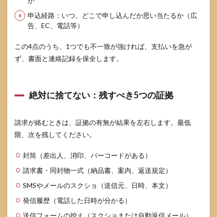
か
払っ
てし
申込経路：いつ、どこで申し込んだか思い当たるか（広
まい
告、EC、電話等）
まし
た。
この4点のうち、1つでも不一致が強ければ、支払いを急が
もう
何も
ず、書面と連絡記録を保全します。
でき
ませ
んか
絶対に捨てない：残すべき5つの証拠
9.3
SMS
のリ
請求が絡むときは、証拠の有無が結果を左右します。最低
ンク
を押
限、次を残してください。
して
しま
封筒（差出人、消印、バーコードがある）
いま
し
請求書・同封物一式（納品書、案内、返送規定）
た。
SMSやメールのスクショ（送信元、日時、本文）
どう
すれ
発信履歴（電話した日時が分かる）
ば
送信フォームの控え（スクショまたは自動返信メール）