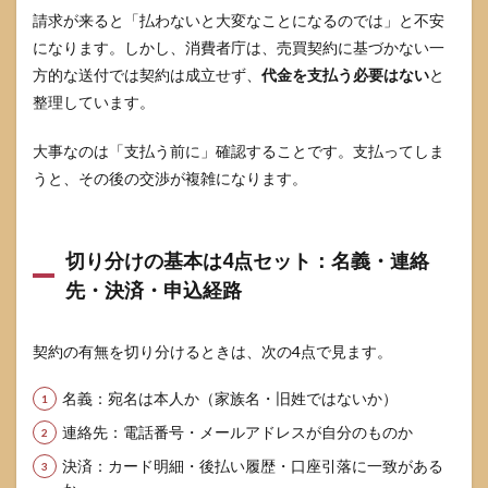
頼ん
請求が来ると「払わないと大変なことになるのでは」と不安
でな
になります。しかし、消費者庁は、売買契約に基づかない一
いと
きの
方的な送付では契約は成立せず、
代金を支払う必要はない
と
疑問
整理しています。
をま
とめ
て解
大事なのは「支払う前に」確認することです。支払ってしま
消
うと、その後の交渉が複雑になります。
9.1
受取
拒否
切り分けの基本は4点セット：名義・連絡
した
ら相
先・決済・申込経路
手か
ら連
絡が
契約の有無を切り分けるときは、次の4点で見ます。
来ま
すか
名義：宛名は本人か（家族名・旧姓ではないか）
9.2
連絡先：電話番号・メールアドレスが自分のものか
受け
取っ
決済：カード明細・後払い履歴・口座引落に一致がある
て支