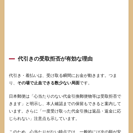
止・
解約
は
「期
限」
と
「証
拠」
がす
べて
です
代引きの受取拒否が有効な理由
6.1
定期
代引き・着払いは、受け取る瞬間にお金が動きます。つま
購入
で起
り、
その場で止血できる数少ない局面
です。
きが
ち
日本郵便は「心当たりのない代金引換郵便物等は受取拒否で
な“認
識違
きます」と明示し、本人確認までの保留もできると案内して
い”を
います。さらに「一度受け取った代金引換は返品・返金に応
整理
する
じられない」注意点も示しています。
6.2
このため、心当たりがない時点では、一般的には次の順が安