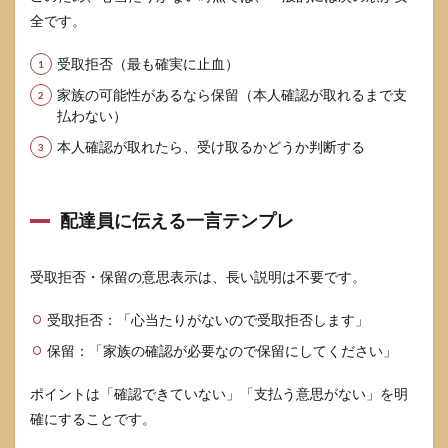
停
止・
全です。
解約
の手
受取拒否（最も確実に止血）
順は
この
家族の可能性があるなら保留（本人確認が取れるまで支
順番
払わない）
が安
全で
本人確認が取れたら、受け取るかどうか判断する
す
6.3
電話
配達員に伝える一言テンプレ
がつ
なが
らな
受取拒否・保留の意思表示は、長い説明は不要です。
いと
きに
受取拒否：「心当たりがないので受取拒否します」
やる
べき
保留：「家族の確認が必要なので保留にしてください」
こと
は2つ
ポイントは「確認できていない」「支払う意思がない」を明
だけ
確にすることです。
6.4
解