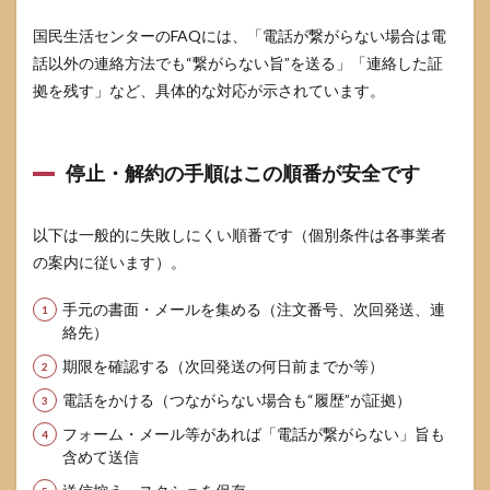
ること
を3行
国民生活センターのFAQには、「電話が繋がらない場合は電
にまと
話以外の連絡方法でも“繋がらない旨”を送る」「連絡した証
める
拠を残す」など、具体的な対応が示されています。
11
参考
情報
源
停止・解約の手順はこの順番が安全です
以下は一般的に失敗しにくい順番です（個別条件は各事業者
の案内に従います）。
手元の書面・メールを集める（注文番号、次回発送、連
絡先）
期限を確認する（次回発送の何日前までか等）
電話をかける（つながらない場合も“履歴”が証拠）
フォーム・メール等があれば「電話が繋がらない」旨も
含めて送信