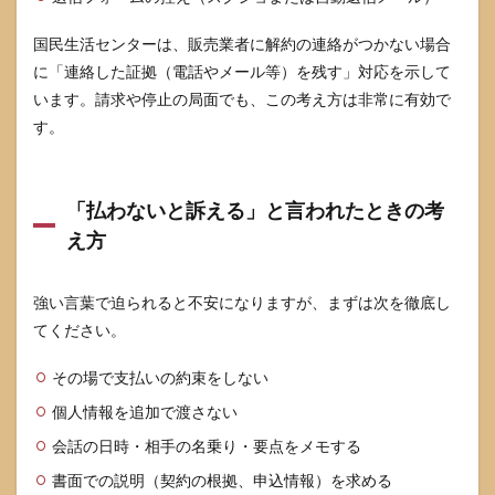
9.4
定期
国民生活センターは、販売業者に解約の連絡がつかない場合
購入
の解
に「連絡した証拠（電話やメール等）を残す」対応を示して
約が
います。請求や停止の局面でも、この考え方は非常に有効で
電話
しか
す。
な
く、
つな
がり
「払わないと訴える」と言われたときの考
ませ
え方
ん
9.5
強い言葉で迫られると不安になりますが、まずは次を徹底し
どの
タイ
てください。
ミン
グで
その場で支払いの約束をしない
相談
窓口
個人情報を追加で渡さない
を使
うべ
会話の日時・相手の名乗り・要点をメモする
きで
書面での説明（契約の根拠、申込情報）を求める
すか