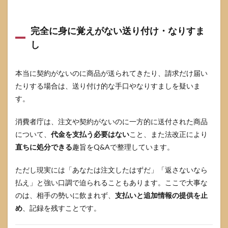
す
5.2
完全に身に覚えがない送り付け・なりすま
切り
分け
し
の基
本は4
点セ
本当に契約がないのに商品が送られてきたり、請求だけ届い
ッ
ト：
たりする場合は、送り付け的な手口やなりすましを疑いま
名
す。
義・
連絡
消費者庁は、注文や契約がないのに一方的に送付された商品
先・
決
について、
代金を支払う必要はない
こと、また法改正により
済・
直ちに処分できる
趣旨をQ&Aで整理しています。
申込
経路
ただし現実には「あなたは注文したはずだ」「返さないなら
5.3
払え」と強い口調で迫られることもあります。ここで大事な
絶対
に捨
のは、相手の勢いに飲まれず、
支払いと追加情報の提供を止
てな
め
、記録を残すことです。
い：
残す