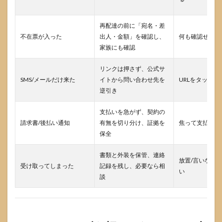
来た
らリ
ンク
再配達の前に「宛名・差
は押
不在票が入った
出人・金額」を確認し、
何も確認せず再
さず
家族にも確認
公式
から
逆引
リンクは押さず、公式サ
きし
SMS/メールだけ来た
イトから問い合わせ先を
URLをタップし
ます
逆引き
4.1
不審
支払いを急がず、契約の
リン
請求書/後払い通知
有無を切り分け、証拠を
焦って支払う/
クを
保全
踏ま
ない
書類と外装を保管、連絡
のが
放置/言いなり
最優
受け取ってしまった
記録を残し、必要なら相
い
先
談
4.2
公式
へ問
い合