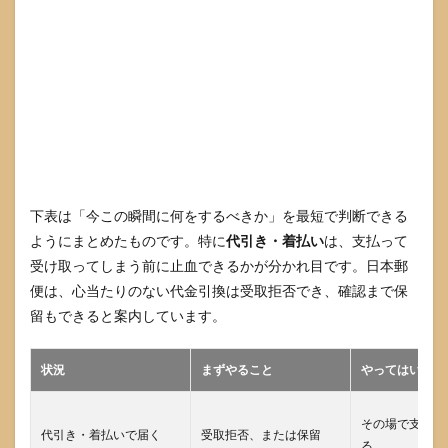
票が
入っ
たと
きに
確認
すべ
き4点
3.4
置き
配・
ポス
下表は「今この瞬間に何をするべきか」を最短で判断できる
ト投
ようにまとめたものです。特に
代引き・着払い
は、支払って
函だ
った
受け取ってしまう前に止血できるかが分かれ目です。日本郵
場合
便は、心当たりのない代金引換は受取拒否でき、確認まで保
の注
留もできると案内しています。
意点
4
SMS
状況
まずやること
やってはいけな
やメ
ール
で通
その場で支払っ
代引き・着払いで届く
受取拒否、または保留
知が
る