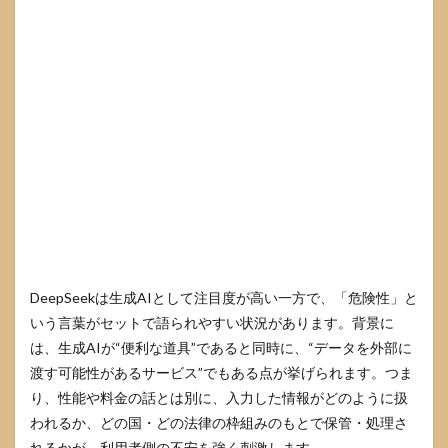
ザー
向け
の入
力NG
チェ
ック
3.3
どう
して
も使
う場
合の
匿名
化・
置換
DeepSeekは生成AIとして注目度が高い一方で、「危険性」と
ルー
いう言葉がセットで語られやすい状況があります。背景に
ル
は、生成AIが“便利な道具”であると同時に、“データを外部に
4
渡す可能性があるサービス”でもある点が挙げられます。つま
DeepSeek
を安全に
り、性能や料金の話とは別に、入力した情報がどのように扱
使うため
われるか、どの国・どの法律の枠組みのもとで保管・処理さ
の具体策
れるかが、利用者側の不安を強く刺激します。