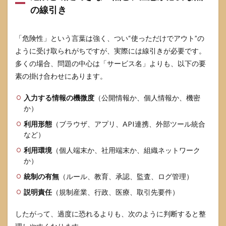
か
の線引き
6.3
入力
した
「危険性」という言葉は強く、つい“使っただけでアウト”の
内容
ように受け取られがちですが、実際には線引きが必要です。
は学
多くの場合、問題の中心は「サービス名」よりも、以下の要
習に
使わ
素の掛け合わせにあります。
れま
すか
入力する情報の機微度
（公開情報か、個人情報か、機密
6.4
か）
退
利用形態
（ブラウザ、アプリ、API連携、外部ツール統合
会・
など）
削除
でデ
利用環境
（個人端末か、社用端末か、組織ネットワーク
ータ
か）
は消
えま
統制の有無
（ルール、教育、承認、監査、ログ管理）
すか
説明責任
（規制産業、行政、医療、取引先要件）
したがって、過度に恐れるよりも、次のように判断すると整