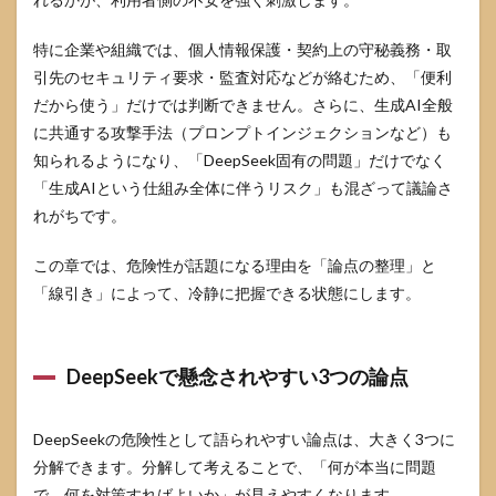
4.1
まず
特に企業や組織では、個人情報保護・契約上の守秘義務・取
決め
るべ
引先のセキュリティ要求・監査対応などが絡むため、「便利
き運
だから使う」だけでは判断できません。さらに、生成AI全般
用ル
に共通する攻撃手法（プロンプトインジェクションなど）も
ール
と承
知られるようになり、「DeepSeek固有の問題」だけでなく
認フ
「生成AIという仕組み全体に伴うリスク」も混ざって議論さ
ロー
れがちです。
4.2
端
この章では、危険性が話題になる理由を「論点の整理」と
末・
「線引き」によって、冷静に把握できる状態にします。
ネッ
トワ
ー
ク・
アカ
DeepSeekで懸念されやすい3つの論点
ウン
トの
最低
DeepSeekの危険性として語られやすい論点は、大きく3つに
限対
分解できます。分解して考えることで、「何が本当に問題
策
で、何を対策すればよいか」が見えやすくなります。