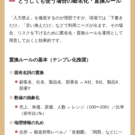
どうしても使う場合の匿名化・置換ルール
「入力禁止」を徹底するのが理想ですが、現場では「下書き
だけ」「言い換えだけ」などで利用ニーズが出ます。その場
合、リスクを下げるために匿名化・置換ルールを運用として
用意しておくと効果的です。
置換ルールの基本（テンプレ化推奨）
固有名詞の置換
顧客名、社名、製品名、部署名 → A社、B社、製品X、
部署Y
数値の抽象化
売上、単価、原価、人数 → レンジ（100〜200）／比率
（前年比○%）
地理情報の丸め
住所 → 都道府県レベル／「首都圏」「関西」などに一