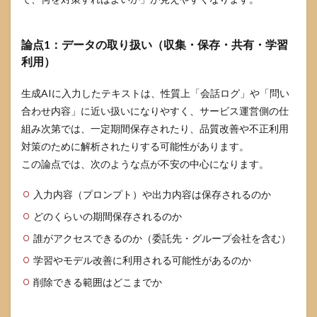
4.3
生成
AI共
論点1：データの取り扱い（収集・保存・共有・学習
通の
攻撃
利用）
への
備え
生成AIに入力したテキストは、性質上「会話ログ」や「問い
（プ
合わせ内容」に近い扱いになりやすく、サービス運営側の仕
ロン
プト
組み次第では、一定期間保存されたり、品質改善や不正利用
イン
対策のために解析されたりする可能性があります。
ジェ
クシ
この論点では、次のような点が不安の中心になります。
ョン
等）
入力内容（プロンプト）や出力内容は保存されるのか
5
どのくらいの期間保存されるのか
DeepSeek
の利用可
誰がアクセスできるのか（委託先・グループ会社を含む）
否を決め
学習やモデル改善に利用される可能性があるのか
る判断表
削除できる範囲はどこまでか
5.1
クラ
ウド