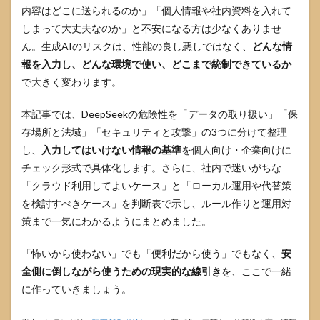
内容はどこに送られるのか」「個人情報や社内資料を入れて
しまって大丈夫なのか」と不安になる方は少なくありませ
ん。生成AIのリスクは、性能の良し悪しではなく、
どんな情
報を入力し、どんな環境で使い、どこまで統制できているか
で大きく変わります。
本記事では、DeepSeekの危険性を「データの取り扱い」「保
存場所と法域」「セキュリティと攻撃」の3つに分けて整理
し、
入力してはいけない情報の基準
を個人向け・企業向けに
チェック形式で具体化します。さらに、社内で迷いがちな
「クラウド利用してよいケース」と「ローカル運用や代替策
を検討すべきケース」を判断表で示し、ルール作りと運用対
策まで一気にわかるようにまとめました。
「怖いから使わない」でも「便利だから使う」でもなく、
安
全側に倒しながら使うための現実的な線引き
を、ここで一緒
に作っていきましょう。