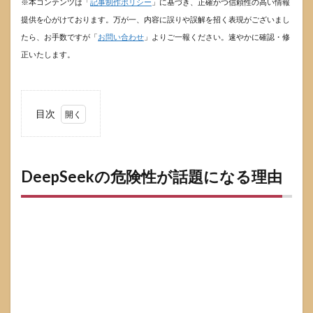
※本コンテンツは「
記事制作ポリシー
」に基づき、正確かつ信頼性の高い情報
提供を心がけております。万が一、内容に誤りや誤解を招く表現がございまし
たら、お手数ですが「
お問い合わせ
」よりご一報ください。速やかに確認・修
正いたします。
目次
1
DeepSeek
の危険性
が話題に
DeepSeekの危険性が話題になる理由
なる理由
1.1
DeepSeek
で懸念さ
れやすい
3つの論
点
1.2
危険