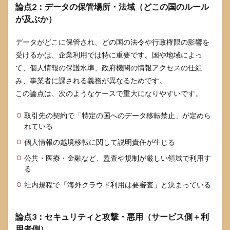
利用
論点2：データの保管場所・法域（どこの国のルール
が向
が及ぶか）
くケ
ース
データがどこに保管され、どの国の法令や行政権限の影響を
5.2
受けるかは、企業利用では特に重要です。国や地域によっ
ロー
て、個人情報の保護水準、政府機関の情報アクセスの仕組
カル
運用
み、事業者に課される義務が異なるためです。
や別
この論点は、次のようなケースで重大になりやすいです。
サー
ビス
取引先の契約で「特定の国へのデータ移転禁止」が定めら
が向
くケ
れている
ース
個人情報の越境移転に関して説明責任が生じる
5.3
公共・医療・金融など、監査や規制が厳しい領域で利用す
学
る
校・
自治
社内規程で「海外クラウド利用は要審査」と決まっている
体・
医療
など
論点3：セキュリティと攻撃・悪用（サービス側＋利
高リ
スク
用者側）