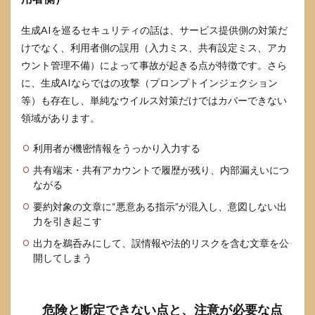
領域
の考
生成AIを巡るセキュリティの話は、サービス提供側の対策だ
え方
けでなく、利用者側の誤用（入力ミス、共有設定ミス、アカ
6
ウント管理不備）によって事故が起きる点が特徴です。さら
DeepSeek
の危険性
に、生成AIならではの攻撃（プロンプトインジェクション
に関する
等）も存在し、単純なウイルス対策だけではカバーできない
よくある
領域があります。
質問
6.1
利用者が機密情報をうっかり入力する
DeepSeek
は日本で
共有端末・共有アカウントで履歴が残り、内部漏えいにつ
使っても
ながる
違法です
か
要約対象の文章に“悪意ある指示”が混入し、意図しない出
力を引き起こす
6.2
会社
出力を鵜呑みにして、誤情報や法的リスクを含む文章を公
のPC
開してしまう
で使
うの
はNG
です
危険と断定できない点と、注意が必要な点