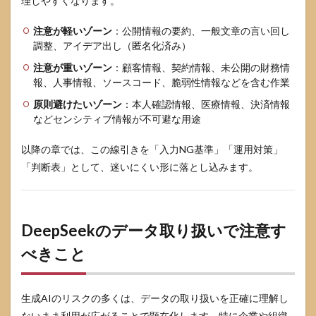
理しやすくなります。
注意が軽いゾーン
：公開情報の要約、一般文章の言い回し
調整、アイデア出し（匿名化済み）
注意が重いゾーン
：顧客情報、契約情報、未公開の財務情
報、人事情報、ソースコード、脆弱性情報などを含む作業
原則避けたいゾーン
：本人確認情報、医療情報、決済情報
などセンシティブ情報が不可避な用途
以降の章では、この線引きを「入力NG基準」「運用対策」
「判断表」として、迷いにくい形に落とし込みます。
DeepSeekのデータ取り扱いで注意す
べきこと
生成AIのリスクの多くは、データの取り扱いを正確に理解し
ないまま利用が広がることで顕在化します。特に企業や組織