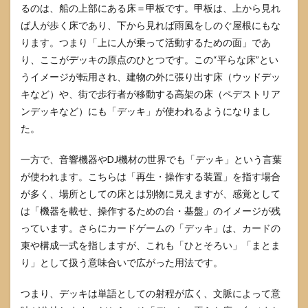
るのは、船の上部にある床＝甲板です。甲板は、上から見れ
言い
ば人が歩く床であり、下から見れば雨風をしのぐ屋根にもな
方
ります。つまり「上に人が乗って活動するための面」であ
5
り、ここがデッキの原点のひとつです。この“平らな床”とい
機器
や趣
うイメージが転用され、建物の外に張り出す床（ウッドデッ
味で
キなど）や、街で歩行者が移動する高架の床（ペデストリア
使う
デッ
ンデッキなど）にも「デッキ」が使われるようになりまし
キと
た。
は
5.1
一方で、音響機器やDJ機材の世界でも「デッキ」という言葉
ステ
が使われます。こちらは「再生・操作する装置」を指す場合
レオ
が多く、場所としての床とは別物に見えますが、感覚として
デッ
キや
は「機器を載せ、操作するための台・基盤」のイメージが残
CDデ
っています。さらにカードゲームの「デッキ」は、カードの
ッキ
束や構成一式を指しますが、これも「ひとそろい」「まとま
のデ
ッキ
り」として扱う意味合いで広がった用法です。
5.2
つまり、デッキは単語としての射程が広く、文脈によって意
DJデ
ッキ