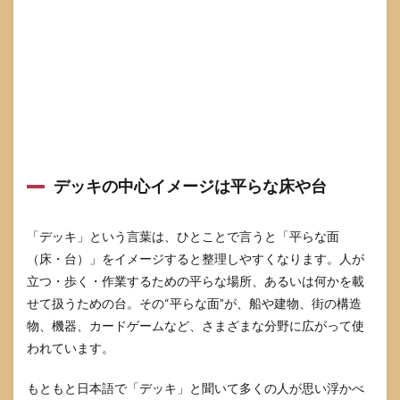
ーの
違い
4
乗り
物で
使う
デッ
キと
は
4.1
デッキの中心イメージは平らな床や台
船の
デッ
キは
「デッキ」という言葉は、ひとことで言うと「平らな面
甲板
のこ
（床・台）」をイメージすると整理しやすくなります。人が
と
立つ・歩く・作業するための平らな場所、あるいは何かを載
4.2
せて扱うための台。その“平らな面”が、船や建物、街の構造
列車
物、機器、カードゲームなど、さまざまな分野に広がって使
や施
われています。
設の
デッ
キと
もともと日本語で「デッキ」と聞いて多くの人が思い浮かべ
いう