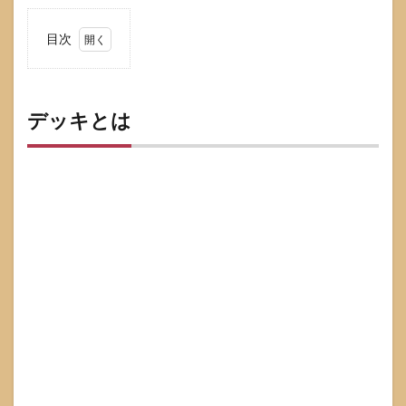
目次
1
デッ
キと
は
デッキとは
1.1
デッ
キの
中心
イメ
ージ
は平
らな
床や
台
1.2
日本
語で
の代
表的
な意