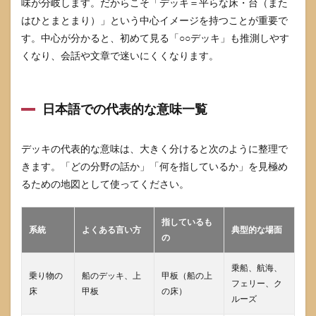
味が分岐します。だからこそ「デッキ＝平らな床・台（また
のデ
はひとまとまり）」という中心イメージを持つことが重要で
ッキ
す。中心が分かると、初めて見る「○○デッキ」も推測しやす
5.3
くなり、会話や文章で迷いにくくなります。
カー
ドゲ
ーム
のデ
日本語での代表的な意味一覧
ッキ
は山
札や
デッキの代表的な意味は、大きく分けると次のように整理で
構築
きます。「どの分野の話か」「何を指しているか」を見極め
6
るための地図として使ってください。
デッ
キで
よく
指しているも
ある
系統
よくある言い方
典型的な場面
誤解
の
と
FAQ
乗船、航海、
乗り物の
船のデッキ、上
甲板（船の上
6.1
フェリー、ク
床
甲板
の床）
デッ
ルーズ
キと