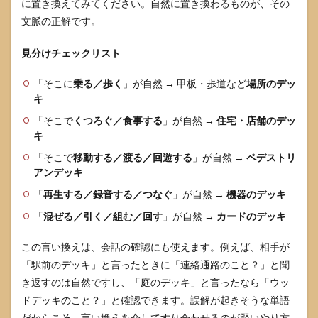
に置き換えてみてください。自然に置き換わるものが、その
文脈の正解です。
見分けチェックリスト
「そこに
乗る／歩く
」が自然 → 甲板・歩道など
場所のデッ
キ
「そこで
くつろぐ／食事する
」が自然 →
住宅・店舗のデッ
キ
「そこで
移動する／渡る／回遊する
」が自然 →
ペデストリ
アンデッキ
「
再生する／録音する／つなぐ
」が自然 →
機器のデッキ
「
混ぜる／引く／組む／回す
」が自然 →
カードのデッキ
この言い換えは、会話の確認にも使えます。例えば、相手が
「駅前のデッキ」と言ったときに「連絡通路のこと？」と聞
き返すのは自然ですし、「庭のデッキ」と言ったなら「ウッ
ドデッキのこと？」と確認できます。誤解が起きそうな単語
だからこそ、言い換えを介してすり合わせるのが賢いやり方