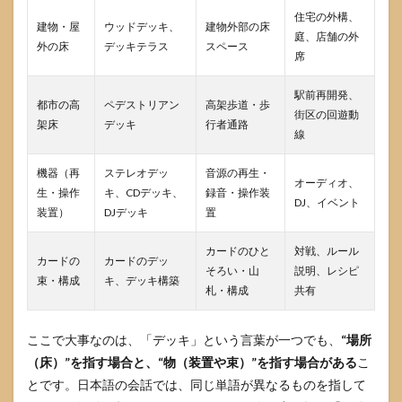
ウッ
住宅の外構、
ドデ
建物・屋
ウッドデッキ、
建物外部の床
庭、店舗の外
ッキ
外の床
デッキテラス
スペース
席
は同
じか
駅前再開発、
6.2
都市の高
ペデストリアン
高架歩道・歩
街区の回遊動
デッ
架床
デッキ
行者通路
線
キと
テラ
スは
機器（再
ステレオデッ
音源の再生・
オーディオ、
どう
生・操作
キ、CDデッキ、
録音・操作装
違う
DJ、イベント
装置）
DJデッキ
置
か
6.3
カードのひと
対戦、ルール
カードの
カードのデッ
カー
そろい・山
説明、レシピ
ドの
束・構成
キ、デッキ構築
札・構成
共有
デッ
キと
英語
ここで大事なのは、「デッキ」という言葉が一つでも、
“場所
deck
の関
（床）”を指す場合と、“物（装置や束）”を指す場合がある
こ
係
とです。日本語の会話では、同じ単語が異なるものを指して