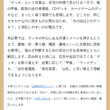
「デッキ」という言葉は、住宅の外構で見かける一方で、船
の甲板、駅前の歩行者通路、CDデッキ、カードゲームのデッ
キなど、まったく違う場面でも登場します。ところが、同じ
カタカナなのに指すものが変わるため、「今の話はどのデッ
キ？」と混乱しやすいのが難点です。
本記事では、デッキの中心にある共通イメージを押さえたう
えで、建物・街・乗り物・機器・趣味といった文脈別に意味
を整理し、迷わず判断するための見分け方を具体例とともに
解説します。読み終えた頃には、広告や会話で出てくる「デ
ッキ」を取り違えず、必要に応じて「甲板」「ウッドデッ
キ」「歩行者通路」「再生装置」「山札」と言い換えて理解
できるようになります。
※本コンテンツは「
記事制作ポリシー
」に基づき、正確かつ信頼性の高い情報
提供を心がけております。万が一、内容に誤りや誤解を招く表現がございまし
たら、お手数ですが「
お問い合わせ
」よりご一報ください。速やかに確認・修
正いたします。