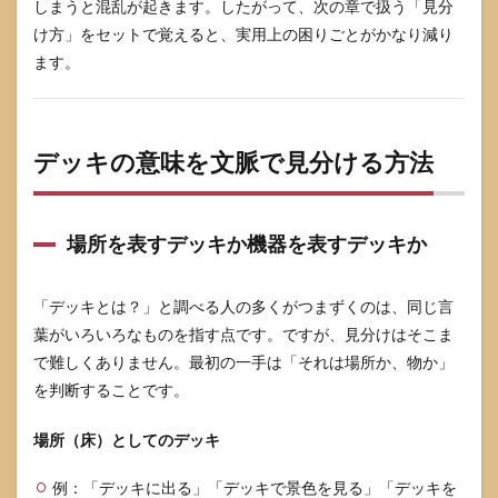
6.4
しまうと混乱が起きます。したがって、次の章で扱う「見分
ビジ
け方」をセットで覚えると、実用上の困りごとがかなり減り
ネス
ます。
のス
ライ
ドデ
ック
は別
デッキの意味を文脈で見分ける方法
物か
7
まと
場所を表すデッキか機器を表すデッキか
め
「デッキとは？」と調べる人の多くがつまずくのは、同じ言
葉がいろいろなものを指す点です。ですが、見分けはそこま
で難しくありません。最初の一手は「それは場所か、物か」
を判断することです。
場所（床）としてのデッキ
例：「デッキに出る」「デッキで景色を見る」「デッキを