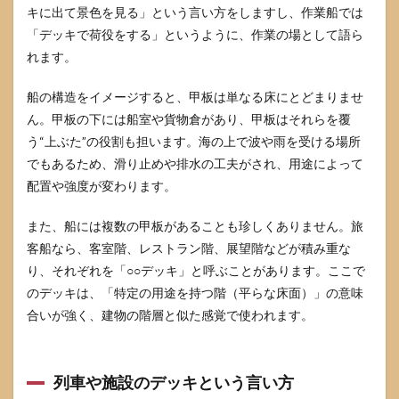
キに出て景色を見る」という言い方をしますし、作業船では
「デッキで荷役をする」というように、作業の場として語ら
れます。
船の構造をイメージすると、甲板は単なる床にとどまりませ
ん。甲板の下には船室や貨物倉があり、甲板はそれらを覆
う“上ぶた”の役割も担います。海の上で波や雨を受ける場所
でもあるため、滑り止めや排水の工夫がされ、用途によって
配置や強度が変わります。
また、船には複数の甲板があることも珍しくありません。旅
客船なら、客室階、レストラン階、展望階などが積み重な
り、それぞれを「○○デッキ」と呼ぶことがあります。ここで
のデッキは、「特定の用途を持つ階（平らな床面）」の意味
合いが強く、建物の階層と似た感覚で使われます。
列車や施設のデッキという言い方