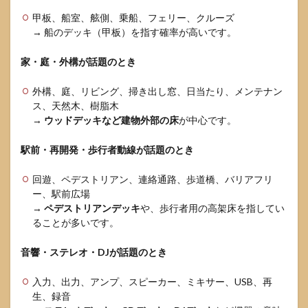
甲板、船室、舷側、乗船、フェリー、クルーズ
→ 船のデッキ（甲板）を指す確率が高いです。
家・庭・外構が話題のとき
外構、庭、リビング、掃き出し窓、日当たり、メンテナン
ス、天然木、樹脂木
→
ウッドデッキなど建物外部の床
が中心です。
駅前・再開発・歩行者動線が話題のとき
回遊、ペデストリアン、連絡通路、歩道橋、バリアフリ
ー、駅前広場
→
ペデストリアンデッキ
や、歩行者用の高架床を指してい
ることが多いです。
音響・ステレオ・DJが話題のとき
入力、出力、アンプ、スピーカー、ミキサー、USB、再
生、録音