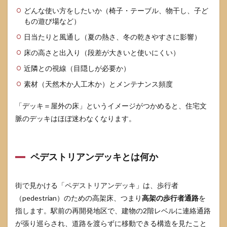
どんな使い方をしたいか（椅子・テーブル、物干し、子ど
もの遊び場など）
日当たりと風通し（夏の熱さ、冬の乾きやすさに影響）
床の高さと出入り（段差が大きいと使いにくい）
近隣との視線（目隠しが必要か）
素材（天然木か人工木か）とメンテナンス頻度
「デッキ＝屋外の床」というイメージがつかめると、住宅文
脈のデッキはほぼ迷わなくなります。
ペデストリアンデッキとは何か
街で見かける「ペデストリアンデッキ」は、歩行者
（pedestrian）のための高架床、つまり
高架の歩行者通路
を
指します。駅前の再開発地区で、建物の2階レベルに連絡通路
が張り巡らされ、道路を渡らずに移動できる構造を見たこと