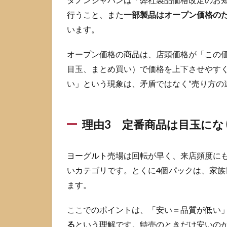
品は
行うこと、また
一部製品はオープン価格のた
目玉
にな
います。
りや
すい
オープン価格の商品は、店頭価格が「この
1.4
目玉、まとめ買い）で価格を上下させやす
理由
い」という現象は、矛盾ではなく“売り方の
4 あ
なた
が比
べて
理由3 定番商品は目玉にな
い
る“相
手”に
ヨーグルト売場は回転が早く、来店頻度に
よっ
いカテゴリです。とくに4個パックは、家
て安
く見
ます。
え方
が変
ここでのポイントは、「安い＝品質が低い
わる
る
という理解です。特売のときだけ安いの