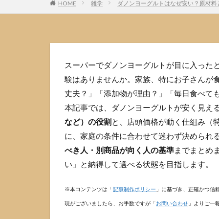
HOME
雑学
ダノンヨーグルトはなぜ安い？原材料
スーパーでダノンヨーグルトが目に入った
験はありませんか。家族、特にお子さんが
丈夫？」「添加物が理由？」「毎日食べて
本記事では、ダノンヨーグルトが安く見え
など）の役割
と、店頭価格が動く仕組み（
に、家庭の条件に合わせて迷わず決められ
べき人・別商品が向く人の基準
までまとめ
い」と納得して選べる状態を目指します。
※本コンテンツは「
記事制作ポリシー
」に基づき、正確かつ信
現がございましたら、お手数ですが「
お問い合わせ
」よりご一