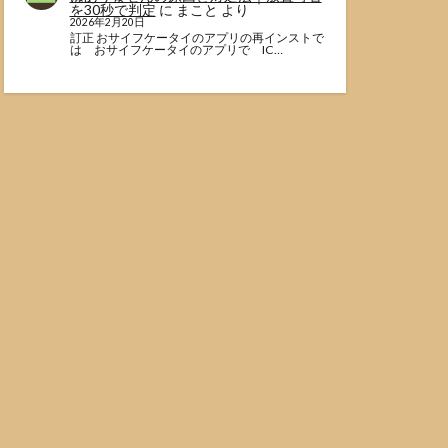
を30秒で判定
に
まこと
より
2026年2月20日
訂正 おサイフケータイのアプリの再インストで
は おサイフケータイのアプリで IC…