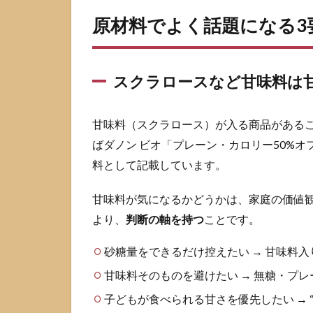
る
の
原材料でよく話題になる3
か
2.1
スク
スクラロースなど甘味料は
ラロ
ース
など
甘味料（スクラロース）が入る商品がある
甘味
ばダノン ビオ「プレーン・カロリー50%
料は
甘さ
料として記載しています。
の出
し方
甘味料が気になるかどうかは、家庭の価値
を調
より、
判断の軸を持つ
ことです。
整す
るた
砂糖量をできるだけ控えたい → 甘味料
め
甘味料そのものを避けたい → 無糖・プ
2.2
加工
子どもが食べられる甘さを優先したい → 
でん