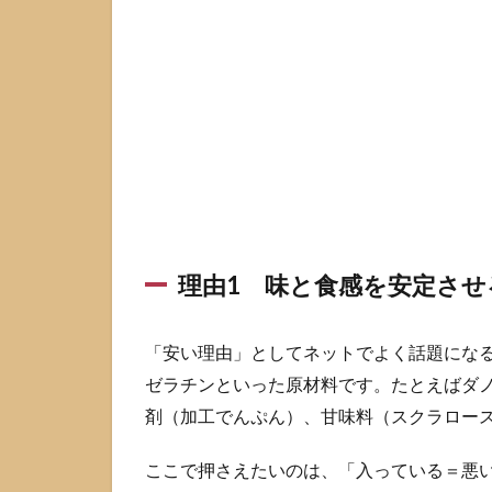
き
く4
つ
に
分
け
て
理
解
1.1
理由
理由1 味と食感を安定さ
1 味
と食
感を
「安い理由」としてネットでよく話題にな
安定
ゼラチンといった原材料です。たとえばダノ
させ
る設
剤（加工でんぷん）、甘味料（スクラロー
計が
価格
ここで押さえたいのは、「入っている＝悪
設計