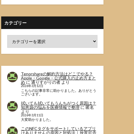
カテゴリー
Tenorshareの解約方法はどこでやる？
Apple・Google・公式購入の止め方まと
め
に
通りすがりの者
より
2026年3月12日
こちらの記事非常に助かりました。ありがとう
ございます。
拭いても拭いてもうんちがつく原因は？
知恵袋の悩みを医療情報で整理
に
匿名
より
2026年3月11日
大変助かりました。
このNFCタグをサポートしているアプリ
はありませんの原因と対処法｜放置可否