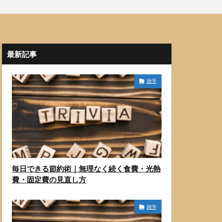
最新記事
雑学
毎日できる節約術｜無理なく続く食費・光熱
費・固定費の見直し方
雑学