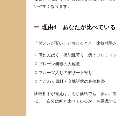
2
いやすくなります。
原
材
料
で
理由4 あなたが比べている
よ
く
話
「ダノンが安い」と感じるとき、比較相手
題
に
高たんぱく・機能性寄り（例：プロテイ
な
プレーン無糖の大容量
る3
要
フルーツ入りのデザート寄り
素
は
こだわり原料・産地訴求の高価格帯
何
の
比較相手が違えば、同じ価格でも「安い／
た
に、「自分は何と比べているか」を意識す
め
に
入