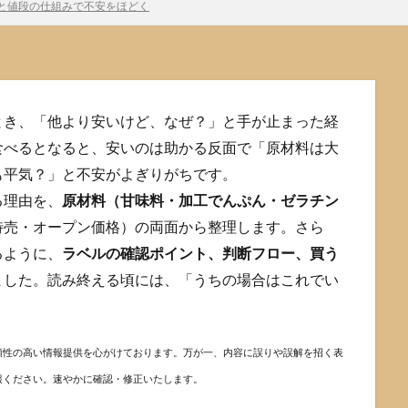
と値段の仕組みで不安をほどく
とき、「他より安いけど、なぜ？」と手が止まった経
食べるとなると、安いのは助かる反面で「原材料は大
も平気？」と不安がよぎりがちです。
る理由を、
原材料（甘味料・加工でんぷん・ゼラチン
特売・オープン価格）の両面から整理します。さら
るように、
ラベルの確認ポイント、判断フロー、買う
ました。読み終える頃には、「うちの場合はこれでい
頼性の高い情報提供を心がけております。万が一、内容に誤りや誤解を招く表
報ください。速やかに確認・修正いたします。