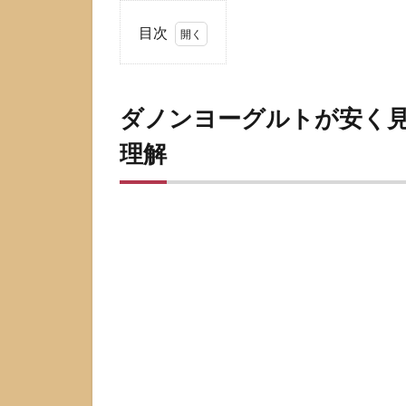
目次
1
ダ
ノ
ダノンヨーグルトが安く見
ン
ヨ
理解
ー
グ
ル
ト
が
安
く
見
え
る
理
由
を
大