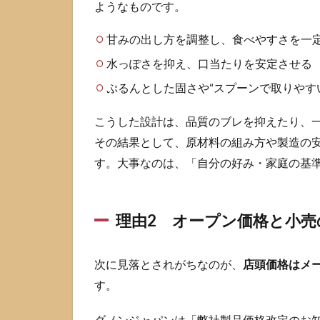
にも
ようなものです。
影響
する
甘みの出し方を調整し、食べやすさを一
1.2
水っぽさを抑え、口当たりを安定させる
理由
ぷるんとした固さや“スプーンで取りやす
2 オ
ープ
こうした設計は、品質のブレを抑えたり、
ン価
格と
その結果として、原材料の組み方や製造の
小売
す。大事なのは、「自分の好み・家庭の基
の販
促で
店頭
価格
理由2 オープン価格と小売
は動
く
次に見落とされがちなのが、
店頭価格はメ
1.3
理由
す。
3 定
番商
ダノンジャパンは「弊社製品価格改定のお知