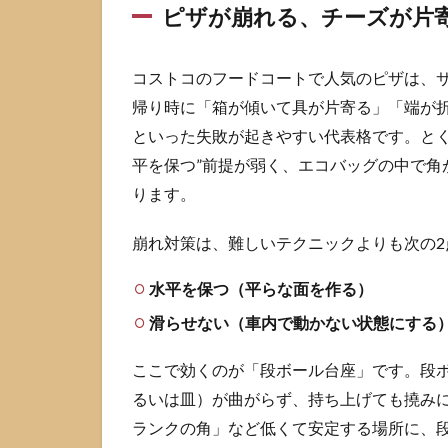
ピザが崩れる、チーズが片
片寄
る
1.2
コストコのフードコートで人気のピザは、
スー
帰り時に「箱が傾いて具が片寄る」「端が
プや
といった失敗が起きやすい代表格です。とく
ソー
ダが
平を保つ”前提が弱く、エコバッグの中で角
こぼ
ります。
れて
車内
崩れ対策は、難しいテクニックよりも次の
が汚
れる
水平を保つ（平らな面を作る）
1.3
滑らせない（車内で動かない状態にする
ホッ
トド
ッグ
ここで効くのが「段ボール台座」です。段ボ
のト
るいは皿）が曲がらず、持ち上げても撓み
ッピ
ランクの角」など低くて安定する場所に、
ング