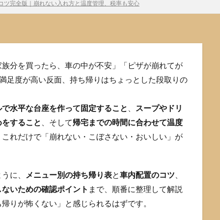
コツ完全版｜崩れない入れ方と温度管理、税率も安心
家族分を買ったら、車の中が不安」「ピザが崩れてが
は満足度が高い反面、持ち帰りはちょっとした段取りの
ルで水平な台座を作って固定すること
、
スープやドリ
めをすること
、そして
帰宅までの時間に合わせて温度
。これだけで「崩れない・こぼさない・おいしい」が
ように、
メニュー別の持ち帰り表
と
車内配置のコツ
、
しないための確認ポイント
まで、順番に整理して解説
ち帰りが怖くない」と感じられるはずです。