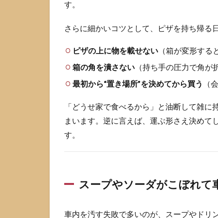
で紙
す。
がベ
タつ
さらに細かいコツとして、ピザを持ち帰る
く
1.4
ピザの上に物を載せない
（箱が変形する
受け
箱の角を潰さない
（持ち手の圧力で角が
取り
後に
最初から“置き場所”を決めてから買う
（
迷っ
て温
「どうせ家で食べるから」と油断して雑に
度と
まいます。逆に言えば、運ぶ形さえ決めて
税率
がブ
す。
レる
2
コ
ス
スープやソーダがこぼれて
ト
コ
フ
車内を汚す失敗で多いのが、スープやドリン