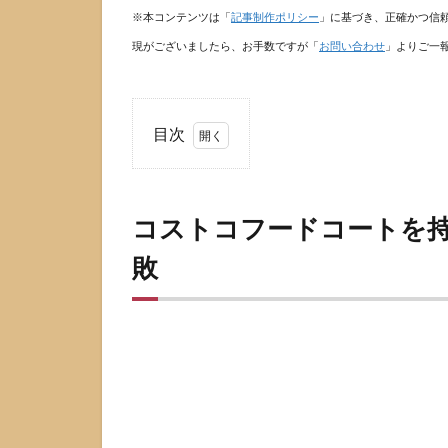
※本コンテンツは「
記事制作ポリシー
」に基づき、正確かつ信
現がございましたら、お手数ですが「
お問い合わせ
」よりご一
目次
1
コ
ス
コストコフードコートを
ト
コ
敗
フ
ー
ド
コ
ー
ト
を
持
ち