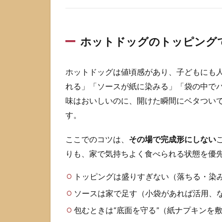
段ボ
ール
をト
ホットドッグのトッピング
レイ
代わ
りに
する
ホットドッグは値頃感があり、子どもにも
手順
れる」「ソースが紙に染みる」「袋の中でパ
2.2
味はおいしいのに、開けた瞬間にベタつい
ドリ
す。
ンク
転倒
ここでのコツは、
その場で完成形にしない
を防
ぐ置
りも、家で気持ちよく食べられる状態を優
き方
と簡
トッピングは盛りすぎない（落ちる・染
易ホ
ソースは家で足す（小袋があれば活用、
ルダ
ー
包むときは“底面を守る”（紙ナプキンを
2.3