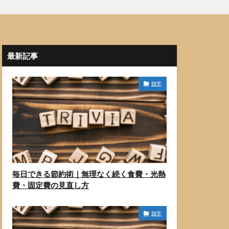
最新記事
雑学
毎日できる節約術｜無理なく続く食費・光熱
費・固定費の見直し方
雑学