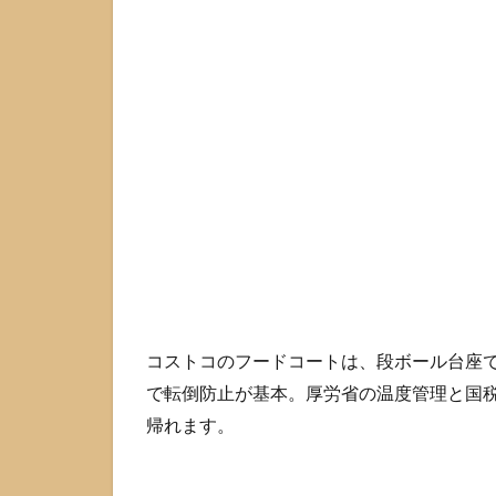
帰
り
す
る
と
き
に
起
き
が
ち
な
失
敗
1.1
コストコのフードコートは、段ボール台座
ピザ
で転倒防止が基本。厚労省の温度管理と国
が崩
帰れます。
れ
る、
チー
ズが