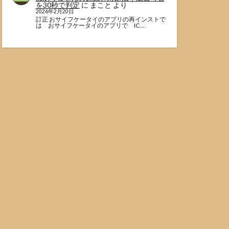
を30秒で判定
に
まこと
より
2026年2月20日
訂正 おサイフケータイのアプリの再インストで
は おサイフケータイのアプリで IC…