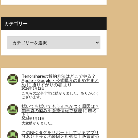
カテゴリー
Tenorshareの解約方法はどこでやる？
Apple・Google・公式購入の止め方まと
め
に
通りすがりの者
より
2026年3月12日
こちらの記事非常に助かりました。ありがとう
ございます。
拭いても拭いてもうんちがつく原因は？
知恵袋の悩みを医療情報で整理
に
匿名
より
2026年3月11日
大変助かりました。
このNFCタグをサポートしているアプリ
はありませんの原因と対処法｜放置可否