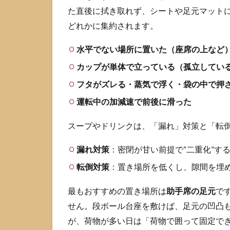
ー
た直後に拭き取れず、シートや足元マット
ド
どれかに集約されます。
コ
ー
ト
水平でない場所に置いた（座席の上など
持
カップが単体で立っている（孤立してい
ち
帰
フタがズレる・蒸気で浮く・袋の中で押
り
の
運転中の加減速で前後に滑った
基
本
スープやドリンクは、「漏れ」対策と「転
は
段
漏れ対策
：密閉が甘い前提で“二重化”す
ボ
ー
転倒対策
：置き場所を低くし、隙間を埋
ル
と
最もおすすめの置き場所は
助手席の足元
で
固
せん。段ボール台座を敷けば、足元の凹凸
定
が、荷物が多い日は「荷物で囲って固定で
2.1