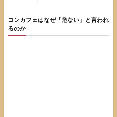
1
コン
カフ
ェは
コンカフェはなぜ「危ない」と言われ
なぜ
るのか
「危
な
い」
と言
われ
るの
か
1.1
そも
そも
コン
カフ
ェと
は？
メイ
ドカ
フ
ェ・
ガー