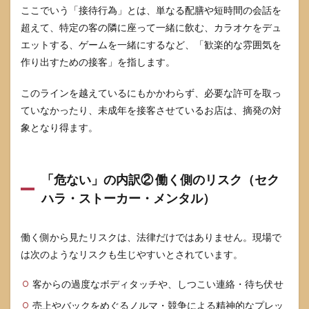
かる
ここでいう「接待行為」とは、単なる配膳や短時間の会話を
危な
超えて、特定の客の隣に座って一緒に飲む、カラオケをデュ
いサ
イン
エットする、ゲームを一緒にするなど、「歓楽的な雰囲気を
作り出すための接客」を指します。
3.2
面
接・
このラインを越えているにもかかわらず、必要な許可を取っ
体験
ていなかったり、未成年を接客させているお店は、摘発の対
入店
でチ
象となり得ます。
ェッ
クす
べき
ポイ
「危ない」の内訳② 働く側のリスク（セク
ント
ハラ・ストーカー・メンタル）
3.3
安全
働く側から見たリスクは、法律だけではありません。現場で
なコ
ンカ
は次のようなリスクも生じやすいとされています。
フェ
と危
客からの過度なボディタッチや、しつこい連絡・待ち伏せ
ない
コン
売上やバックをめぐるノルマ・競争による精神的なプレッ