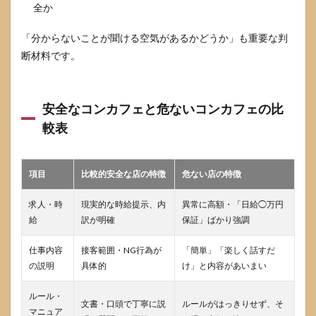
めれ
全か
ば良
いで
「分からないことが聞ける空気があるかどうか」も重要な判
す
か？
断材料です。
7.4
客か
ら個
安全なコンカフェと危ないコンカフェの比
人的
較表
に食
事に
誘わ
れた
項目
比較的安全な店の特徴
危ない店の特徴
らど
うす
求人・時
現実的な時給提示、内
異常に高額・「日給◯万円
べき
です
給
訳が明確
保証」ばかり強調
か？
仕事内容
接客範囲・NG行為が
「簡単」「楽しく話すだ
8
の説明
具体的
け」と内容があいまい
まと
め：
コン
ルール・
文書・口頭で丁寧に説
ルールがはっきりせず、そ
カフ
マニュア