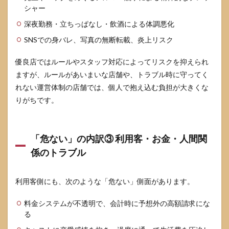
カフ
シャー
ェの
比較
深夜勤務・立ちっぱなし・飲酒による体調悪化
表
SNSでの身バレ、写真の無断転載、炎上リスク
4
コン
優良店ではルールやスタッフ対応によってリスクを抑えられ
カフ
ますが、ルールがあいまいな店舗や、トラブル時に守ってく
ェで
働く
れない運営体制の店舗では、個人で抱え込む負担が大きくな
とき
りがちです。
の具
体的
な安
全対
「危ない」の内訳③ 利用客・お金・人間関
策
係のトラブル
4.1
働く
前に
利用客側にも、次のような「危ない」側面があります。
決め
てお
きた
料金システムが不透明で、会計時に予想外の高額請求にな
い自
る
分ル