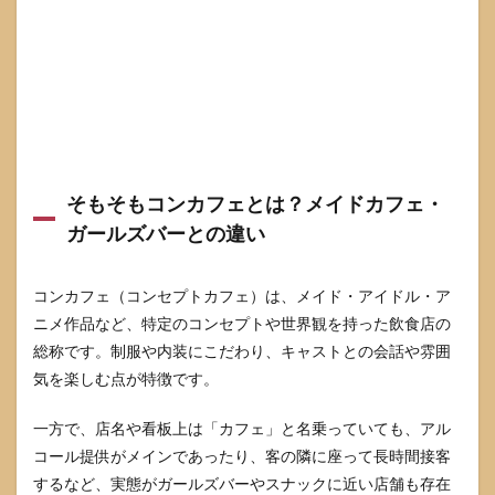
2.1
風営
法と
接待
行為
の基
礎知
識
そもそもコンカフェとは？メイドカフェ・
2.2
未成
ガールズバーとの違い
年の
就
労・
コンカフェ（コンセプトカフェ）は、メイド・アイドル・ア
飲酒
ニメ作品など、特定のコンセプトや世界観を持った飲食店の
で問
題に
総称です。制服や内装にこだわり、キャストとの会話や雰囲
なる
気を楽しむ点が特徴です。
ポイ
ント
一方で、店名や看板上は「カフェ」と名乗っていても、アル
2.3
コール提供がメインであったり、客の隣に座って長時間接客
逮
するなど、実態がガールズバーやスナックに近い店舗も存在
捕・