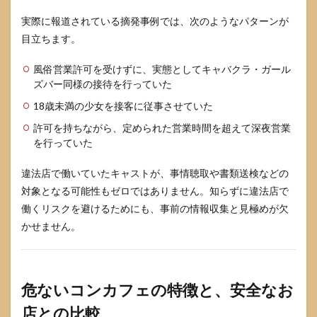
フコ
実際に報道されている摘発事例では、次のようなパターンが
ント
ロー
目立ちます。
ル
風俗営業許可を受けずに、実態としてキャバクラ・ガール
6
ズバー同様の接待を行っていた
家
族・
18歳未満の少女を接客に従事させていた
恋人
とし
許可を持ちながら、定められた営業時間を超えて深夜営業
て知
を行っていた
って
おき
違法店で働いていたキャストが、事情聴取や書類送検などの
たい
視点
対象となる可能性もゼロではありません。知らずに違法店で
働くリスクを避けるためにも、事前の情報収集と見極めが欠
6.1
コン
かせません。
カフ
ェ勤
務の
どこ
危ないコンカフェの特徴と、安全なお
が心
配
店との比較
で、