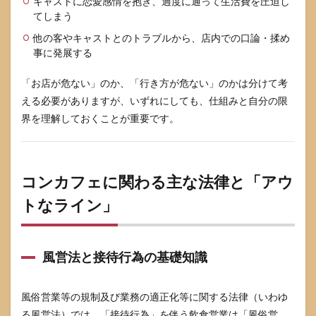
キャストに恋愛感情を抱き、過度に通って生活費を圧迫し
ール
（NG
てしまう
ライ
他の客やキャストとのトラブルから、店内での口論・揉め
ン・
連絡
事に発展する
先な
ど）
「お店が危ない」のか、「行き方が危ない」のかは分けて考
4.2
える必要がありますが、いずれにしても、仕組みと自分の限
勤務
界を理解しておくことが重要です。
中に
よく
ある
トラ
ブル
コンカフェに関わる主な法律と「アウ
とそ
トなライン」
の対
処法
4.3
スト
風営法と接待行為の基礎知識
ーカ
ー・
過激
風俗営業等の規制及び業務の適正化等に関する法律（いわゆ
なフ
る風営法）では、「接待行為」を伴う飲食営業は「風俗営
ァン