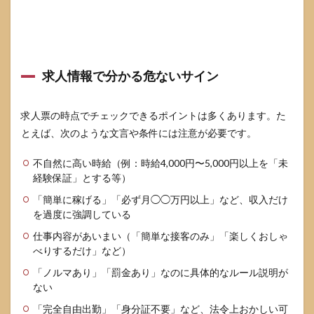
ると
きの
サイ
ンと
相談
先
求人情報で分かる危ないサイン
7
よ
くある質
求人票の時点でチェックできるポイントは多くあります。た
問
（FAQ）
とえば、次のような文言や条件には注意が必要です。
7.1
不自然に高い時給（例：時給4,000円〜5,000円以上を「未
コン
経験保証」とする等）
カフ
ェで
「簡単に稼げる」「必ず月◯◯万円以上」など、収入だけ
働く
を過度に強調している
だけ
で逮
仕事内容があいまい（「簡単な接客のみ」「楽しくおしゃ
捕さ
べりするだけ」など）
れる
こと
「ノルマあり」「罰金あり」なのに具体的なルール説明が
はあ
ない
りま
す
「完全自由出勤」「身分証不要」など、法令上おかしい可