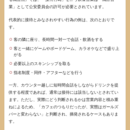
への
業」として公安委員会の許可が必要とされています。
対応
と証
代表的に接待とみなされやすい行為の例は、次のとおりで
拠の
残し
す。
方
客の隣に座り、長時間一対一で会話・飲酒をする
5
利用
客と一緒にゲームやボードゲーム、カラオケなどで盛り上
客と
がる
して
トラ
必要以上のスキンシップを取る
ブル
指名制度・同伴・アフターなどを行う
を避
ける
ため
一方、カウンター越しに短時間会話をしながらドリンクを提
の注
供する程度であれば、通常は接待には該当しないとされてい
意点
ます。ただし、実際にどう判断されるかは営業内容と積み重
5.1
ねによるため、「カフェのつもりだったが、実態はガールズ
料金
トラ
バーと変わらない」と判断され、摘発されるケースもありま
ブ
す。
ル・
ボッ