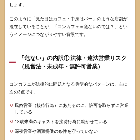
摘発
します。
され
るケ
このように「見た目はカフェ・中身はバー」のような店舗が
ース
の代
混在していることが、「コンカフェ＝危ないのでは？」とい
表例
うイメージにつながりやすい背景です。
3
危な
いコ
「危ない」の内訳① 法律・違法営業リスク
ンカ
フェ
（風営法・未成年・無許可営業）
の特
徴
と、
コンカフェが法律的に問題となる典型的なパターンは、主に
安全
次の3点です。
なお
店と
の比
風俗営業（接待行為）にあたるのに、許可を取らずに営業
較
している
3.1
18歳未満のキャストを接待行為に就かせている
求人
情報
深夜営業や酒類提供の条件を守っていない
で分