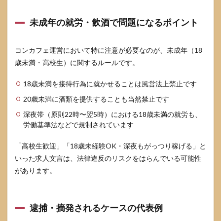
タク
リを
未成年の就労・飲酒で問題になるポイント
防ぐ
ポイ
ント
コンカフェ運営において特に注意が必要なのが、未成年（18
5.2
歳未満・高校生）に関するルールです。
キャ
スト
18歳未満を接待行為に就かせることは風営法上禁止です
との
距離
20歳未満に酒類を提供することも当然禁止です
感と
NG行
深夜帯（原則22時〜翌5時）における18歳未満の就労も、
為
労働基準法などで規制されています
5.3
「高校生歓迎」「18歳未経験OK・深夜もがっつり稼げる」と
通い
す
いった求人文言は、法律違反のリスクをはらんでいる可能性
ぎ・
があります。
依存
にな
らな
いた
逮捕・摘発されるケースの代表例
めの
セル