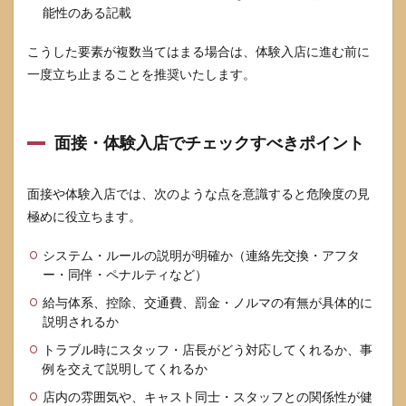
か？
能性のある記載
7.2
こうした要素が複数当てはまる場合は、体験入店に進む前に
18歳
でも
一度立ち止まることを推奨いたします。
コン
カフ
ェで
働け
面接・体験入店でチェックすべきポイント
ます
か？
面接や体験入店では、次のような点を意識すると危険度の見
7.3
危な
極めに役立ちます。
そう
な店
システム・ルールの説明が明確か（連絡先交換・アフタ
で働
ー・同伴・ペナルティなど）
いて
しま
給与体系、控除、交通費、罰金・ノルマの有無が具体的に
いま
説明されるか
し
た。
トラブル時にスタッフ・店長がどう対応してくれるか、事
どう
例を交えて説明してくれるか
やっ
て辞
店内の雰囲気や、キャスト同士・スタッフとの関係性が健