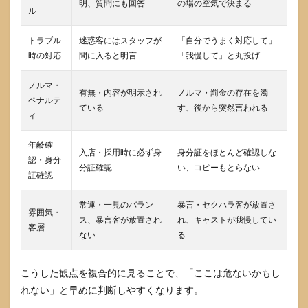
ェの
明、質問にも回答
の場の空気で決まる
ル
リス
クを
知っ
トラブル
迷惑客にはスタッフが
「自分でうまく対応して」
たう
時の対応
間に入ると明言
「我慢して」と丸投げ
えで
「自
ノルマ・
分の
有無・内容が明示され
ノルマ・罰金の存在を濁
ペナルテ
身を
ている
す、後から突然言われる
守
ィ
る」
年齢確
入店・採用時に必ず身
身分証をほとんど確認しな
認・身分
分証確認
い、コピーもとらない
証確認
常連・一見のバラン
暴言・セクハラ客が放置さ
雰囲気・
ス、暴言客が放置され
れ、キャストが我慢してい
客層
ない
る
こうした観点を複合的に見ることで、「ここは危ないかもし
れない」と早めに判断しやすくなります。