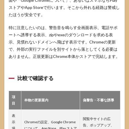
面や「Google Chromeについて」、あるいはスマホならPlay
かは
分か
ストアやApp Storeで行います。そこから外れる経路は警戒し
りま
たほうが安全です。
すか
6.4
特に注意したいのは、警告音を鳴らす全画面表示、電話サポ
スマホ
ートへ誘導する表示、zipやexeのダウンロードを求める表
版
示、見慣れないドメインへ飛ばす表示です。Chromeの更新
Chrome
も更新
で、外部の実行ファイルを別サイトから落としてくる必要は
したほ
ありません。正規更新はChrome本体かストアで完結します。
うがよ
いです
か
比較で確認する
6.5
会社
PCは
自分
項
で更
本物の更新案内
偽警告・不審な誘導
目
新し
てよ
いで
表
閲覧中サイトの広
すか
示
Chromeの設定、Google Chrome
告、ポップアップ、
場
について、App Store、Play ストア
7