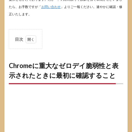
たら、お手数ですが「
お問い合わせ
」よりご一報ください。速やかに確認・修
正いたします。
目次
1
Chrome
に重大
なゼロ
Chromeに重大なゼロデイ脆弱性と表
デイ脆
示されたときに最初に確認すること
弱性と
表示さ
れたと
きに最
初に確
認する
こと
1.1
この
警告
が意