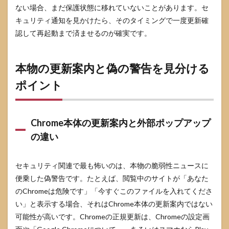
ない場合、まだ保護状態に移れていないことがあります。セ
6.1
キュリティ通知を見かけたら、そのタイミングで一度更新確
ゼロ
デイ
認して再起動まで済ませるのが確実です。
脆弱
性と
は何
本物の更新案内と偽の警告を見分ける
です
か
ポイント
6.2
自動
更新
Chrome本体の更新案内と外部ポップアップ
だけ
で十
の違い
分で
すか
セキュリティ関連で最も怖いのは、本物の脆弱性ニュースに
6.3
すで
便乗した偽警告です。たとえば、閲覧中のサイトが「あなた
に被
のChromeは危険です」「今すぐこのファイルを入れてくださ
害を
い」と表示する場合、それはChrome本体の更新案内ではない
受け
たか
可能性が高いです。Chromeの正規更新は、Chromeの設定画
どう