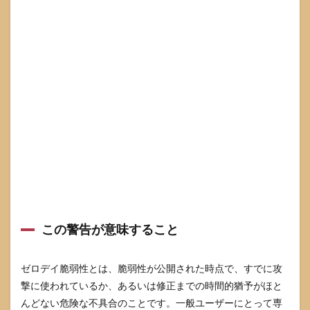
3.2
Linux
と
Chromebook
でChromeを
更新する手
順
3.3
Android
と
iPhone
で
Chrome
を更新
する手
順
4
Chrome
この警告が意味すること
の更新
後に確
認した
ゼロデイ脆弱性とは、脆弱性が公開された時点で、すでに攻
いポイ
撃に使われているか、あるいは修正までの時間的猶予がほと
ント
んどない危険な不具合のことです。一般ユーザーにとって専
4.1