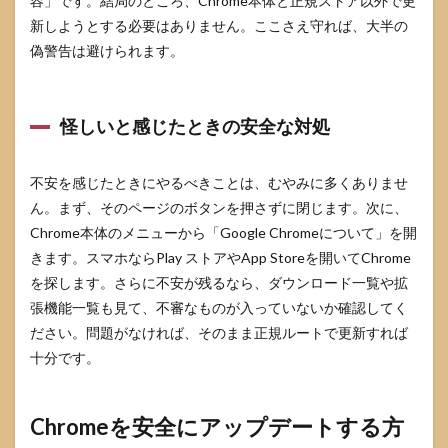
容」です。結局のところ、Chrome本体と正規ストア以外で更
判断
新しようとする必要はありません。ここさえ守れば、大半の
基準
偽警告は避けられます。
7.3
迷っ
たと
怪しいと感じたときの安全な対処
きに
最短
で取
るべ
不安を感じたときにやるべきことは、むやみに多くありませ
き行
ん。まず、そのページのボタンを押さずに閉じます。次に、
動
Chrome本体のメニューから「Google Chromeについて」を開
8
きます。スマホならPlay ストアやApp Storeを開いてChrome
参考
を探します。さらに不安が残るなら、ダウンロード一覧や拡
にし
た情
張機能一覧も見て、不審なものが入っていないか確認してく
報源
ださい。問題がなければ、そのまま正規ルートで更新すれば
十分です。
Chromeを安全にアップデートする方