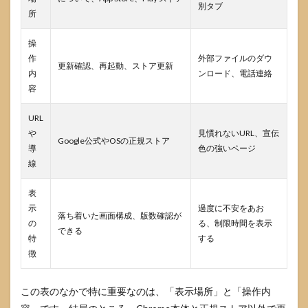
別タブ
所
Chrome
を安全
に使い
操
続ける
作
外部ファイルのダウ
ために
更新確認、再起動、ストア更新
内
ンロード、電話連絡
意識し
たいこ
容
と
URL
7.1
や
見慣れないURL、宣伝
更新
Google公式やOSの正規ストア
導
を後
色の強いページ
回し
線
にし
ない
表
コツ
示
過度に不安をあお
落ち着いた画面構成、版数確認が
7.2
の
る、制限時間を表示
できる
セキ
特
する
ュリ
徴
ティ
通知
を見
この表のなかで特に重要なのは、「表示場所」と「操作内
たと
きの