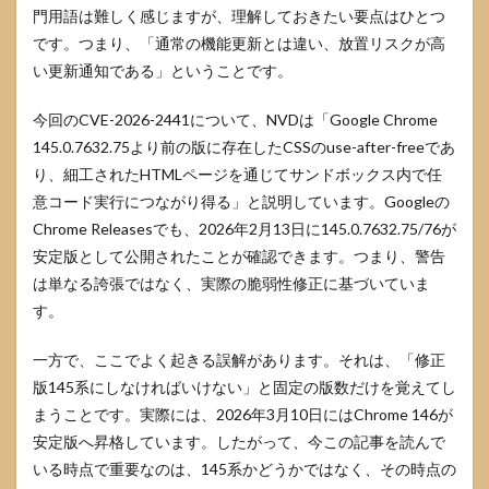
門用語は難しく感じますが、理解しておきたい要点はひとつ
バー
ジョ
です。つまり、「通常の機能更新とは違い、放置リスクが高
ン確
い更新通知である」ということです。
認の
方法
今回のCVE-2026-2441について、NVDは「Google Chrome
4.2
145.0.7632.75より前の版に存在したCSSのuse-after-freeであ
再起
り、細工されたHTMLページを通じてサンドボックス内で任
動が
必要
意コード実行につながり得る」と説明しています。Googleの
な理
Chrome Releasesでも、2026年2月13日に145.0.7632.75/76が
由
安定版として公開されたことが確認できます。つまり、警告
4.3
は単なる誇張ではなく、実際の脆弱性修正に基づいていま
更新
す。
でき
たか
不安
一方で、ここでよく起きる誤解があります。それは、「修正
なと
版145系にしなければいけない」と固定の版数だけを覚えてし
きの
チェ
まうことです。実際には、2026年3月10日にはChrome 146が
ック
安定版へ昇格しています。したがって、今この記事を読んで
リス
ト
いる時点で重要なのは、145系かどうかではなく、その時点の