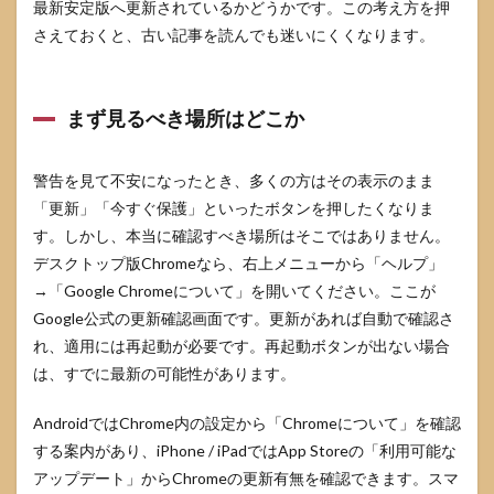
最新安定版へ更新されているかどうかです。この考え方を押
5
さえておくと、古い記事を読んでも迷いにくくなります。
Chrome
を更新
できな
いとき
の対処
まず見るべき場所はどこか
法
5.1
警告を見て不安になったとき、多くの方はその表示のまま
再起
「更新」「今すぐ保護」といったボタンを押したくなりま
動し
ても
す。しかし、本当に確認すべき場所はそこではありません。
更新
デスクトップ版Chromeなら、右上メニューから「ヘルプ」
が反
→「Google Chromeについて」を開いてください。ここが
映さ
れな
Google公式の更新確認画面です。更新があれば自動で確認さ
い場
れ、適用には再起動が必要です。再起動ボタンが出ない場合
合
は、すでに最新の可能性があります。
5.2
会社
AndroidではChrome内の設定から「Chromeについて」を確認
や学
校の
する案内があり、iPhone / iPadではApp Storeの「利用可能な
端末
アップデート」からChromeの更新有無を確認できます。スマ
で更