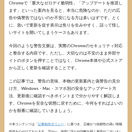
Chromeで「重大なゼロデイ脆弱性」「アップデートを推奨し
ます」といった案内を見ると、本当に危険なのか、ただの広
告や偽警告ではないのか不安になる方は多いはずです。とく
に、急いで更新を促す表示は焦りを生みやすく、誤って怪し
いサイトを開いてしまうケースもあります。
今回のような警告文脈は、実際のChromeのセキュリティ対応
と整合する内容です。ただし、大切なのは不安のまま外部サ
イトのボタンを押すことではなく、Chrome本体や公式ストア
から正しく更新を確認することです。
この記事では、警告の意味、本物の更新案内と偽警告の見分
け方、Windows・Mac・スマホ別の安全なアップデート方
法、更新後に確認すべきポイントまで分かりやすく解説しま
す。Chromeを安全な状態に戻すために、今何をすればよいの
かを順番に確認していきましょう。
※本コンテンツは「
記事制作ポリシー
」に基づき、正確かつ信頼性の高い情報
提供を心がけております。万が一、内容に誤りや誤解を招く表現がございまし