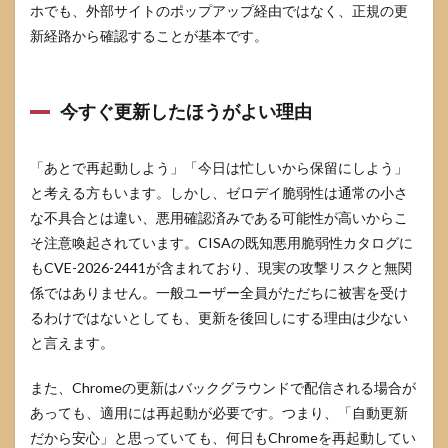
ホでも、外部サイトのポップアップ経由ではなく、正規の更
新で
きな
新経路から確認することが基本です。
い場
合
5.3
今すぐ更新したほうがよい理由
怪し
いサ
イト
「あとで再起動しよう」「今日は忙しいから保留にしよう」
の指
示で
と考える方もいます。しかし、ゼロデイ脆弱性は通常の小さ
更新
な不具合とは違い、悪用確認済みである可能性が高いからこ
しな
そ注意喚起されています。CISAの既知悪用脆弱性カタログに
いた
めの
もCVE-2026-2441が含まれており、現実の攻撃リスクと無関
注意
係ではありません。一般ユーザー全員がただちに被害を受け
点
るわけではないとしても、更新を後回しにする理由は少ない
6
と言えます。
Chrome
のゼロ
デイ脆
また、Chromeの更新はバックグラウンドで配信される場合が
弱性で
あっても、適用には再起動が必要です。つまり、「自動更新
よくあ
だから安心」と思っていても、何日もChromeを再起動してい
る疑問