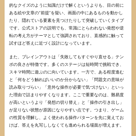
を最
的なクイズのように知識だけで解くというよりも、目の前に
小限
ある絵や文章の“前提”を疑い、画面の中にあるものを動かし
にし
て進
たり、隠れている要素を見つけたりして突破していくタイプ
める
です。公式ストアの説明でも、常識にとらわれない発想や逆
手順
転の考え方がテーマとして強調されており、直感的に触って
4
試すほど答えに近づく設計になっています。
ブレ
イン
また、ブレインアウトは「失敗してもすぐやり直せる」テン
アウ
トの
ポの良さが特徴です。多くのステージは短時間で挑戦でき、
ヒン
スキマ時間に遊ぶのに向いています。一方で、ある程度進む
トと
広告
と「何をどう触ればいいのか分からない」「問題文の意味が
と課
読み取りづらい」「意外な操作が必要で気づけない」といっ
金
た理由で詰まりやすくなります。ここで重要なのは、難易度
4.1
が高いというより「発想の切り替え」と「操作の引き出し」
ヒン
が足りない状態が原因になりやすい点です。つまり、ゲーム
ト機
能の
の性質を理解し、よく使われる操作パターンを先に覚えてお
使い
けば、答えを丸写ししなくても進められる場面が増えます。
どこ
ろ