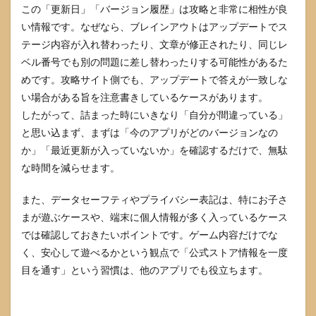
困っ
この「更新日」「バージョン履歴」は攻略と非常に相性が良
た時
い情報です。なぜなら、ブレインアウトはアップデートでス
の対
処法
テージ内容が入れ替わったり、文章が修正されたり、同じレ
ベル番号でも別の問題に差し替わったりする可能性があるた
5.1
タッ
めです。攻略サイト側でも、アップデートで答えが一致しな
プが
い場合がある旨を注意書きしているケースがあります。
反応
したがって、詰まった時にいきなり「自分が間違っている」
しな
い時
と思い込まず、まずは「今のアプリがどのバージョンなの
に見
か」「最近更新が入っていないか」を確認するだけで、無駄
直す
こと
な時間を減らせます。
5.2
また、データセーフティやプライバシー表記は、特にお子さ
問題
文の
まが遊ぶケースや、端末に個人情報が多く入っているケース
意味
では確認しておきたいポイントです。ゲーム内容だけでな
が分
く、安心して遊べるかという観点で「公式ストア情報を一度
から
ない
目を通す」という習慣は、他のアプリでも役立ちます。
時の
対処
5.3