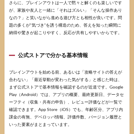
さらに、ブレインアウトは一人で黙々と解くのも楽しいです
4.2
が、家族や友人と一緒に「それはズルい」「そんな操作あり
広告
なの？」と笑いながら進める遊び方とも相性が良いです。問
が多
いと
題の多くが“気づき”を誘う構造のため、答えを知った瞬間に
感じ
納得や驚きが起こりやすく、反応が共有しやすいからです。
る時
の考
え方
4.3
公式ストアで分かる基本情報
無課
金で
遊ぶ
ブレインアウトを始める前、あるいは「攻略サイトの答えが
コツ
合わない」「最近挙動が変わった気がする」と感じた時は、
と課
まず公式ストアで基本情報を確認するのが近道です。Google
金す
る基
Play（Android）では、アプリの概要、最終更新日、データセ
準
ーフティ（収集・共有の申告）、レビュー評価などが一覧で
5
確認できます。App Store（iOS）でも、年齢区分、アプリ内
ブレ
課金の有無、デベロッパ情報、評価件数、バージョン履歴と
イン
アウ
いった要素がまとまっています。
トで