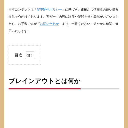
※本コンテンツは「
記事制作ポリシー
」に基づき、正確かつ信頼性の高い情報
提供を心がけております。万が一、内容に誤りや誤解を招く表現がございまし
たら、お手数ですが「
お問い合わせ
」よりご一報ください。速やかに確認・修
正いたします。
目次
1
ブレ
イン
アウ
ブレインアウトとは何か
トと
は何
か
1.1
ブレ
イン
アウ
トは