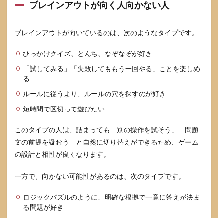
ブレインアウトが向く人向かない人
ステ
ージ
が攻
ブレインアウトが向いているのは、次のようなタイプです。
略サ
イト
と違
ひっかけクイズ、とんち、なぞなぞが好き
う時
「試してみる」「失敗してももう一回やる」ことを楽しめ
の理
由
る
6
ルールに従うより、ルールの穴を探すのが好き
ブレ
短時間で区切って遊びたい
イン
アウ
このタイプの人は、詰まっても「別の操作を試そう」「問題
トの
よく
文の前提を疑おう」と自然に切り替えができるため、ゲーム
ある
の設計と相性が良くなります。
質問
6.1
一方で、向かない可能性があるのは、次のタイプです。
ブレ
イン
ロジックパズルのように、明確な根拠で一意に答えが決ま
アウ
る問題が好き
トは
オフ