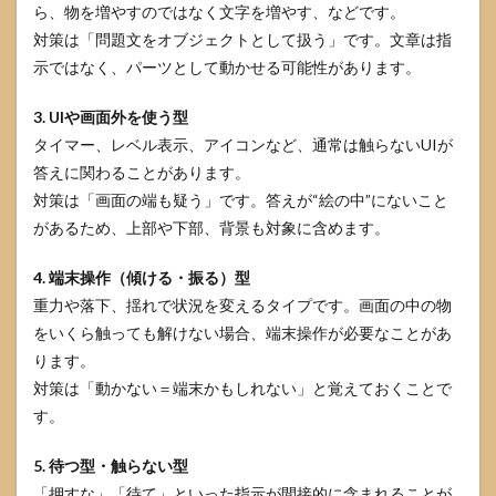
ら、物を増やすのではなく文字を増やす、などです。
対策は「問題文をオブジェクトとして扱う」です。文章は指
示ではなく、パーツとして動かせる可能性があります。
3. UIや画面外を使う型
タイマー、レベル表示、アイコンなど、通常は触らないUIが
答えに関わることがあります。
対策は「画面の端も疑う」です。答えが“絵の中”にないこと
があるため、上部や下部、背景も対象に含めます。
4. 端末操作（傾ける・振る）型
重力や落下、揺れで状況を変えるタイプです。画面の中の物
をいくら触っても解けない場合、端末操作が必要なことがあ
ります。
対策は「動かない＝端末かもしれない」と覚えておくことで
す。
5. 待つ型・触らない型
「押すな」「待て」といった指示が間接的に含まれることが