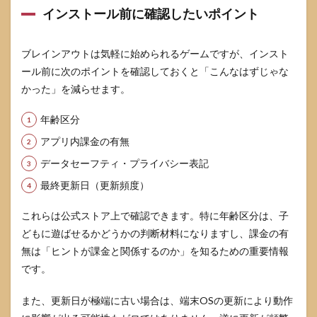
インストール前に確認したいポイント
7
ブレ
イン
ブレインアウトは気軽に始められるゲームですが、インスト
アウ
ール前に次のポイントを確認しておくと「こんなはずじゃな
トを
気持
かった」を減らせます。
ちよ
くク
年齢区分
リア
する
アプリ内課金の有無
ため
に
データセーフティ・プライバシー表記
7.1
最終更新日（更新頻度）
今日
から
これらは公式ストア上で確認できます。特に年齢区分は、子
効く
どもに遊ばせるかどうかの判断材料になりますし、課金の有
進め
方の
無は「ヒントが課金と関係するのか」を知るための重要情報
要点
です。
7.2
スト
また、更新日が極端に古い場合は、端末OSの更新により動作
レス