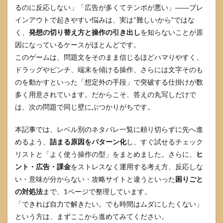
るのに反応しない」「広告が多くてテンポが悪い」――ブレ
インアウトで起きやすい悩みは、実は“難しいから”ではな
く、
発想の切り替え方と操作の引き出し
を知らないことが原
因になっているケースがほとんどです。
このゲームは、問題文をそのまま信じるほどハマりやすく、
ドラッグやピンチ、端末を傾ける操作、さらには文字そのも
のを動かすといった「想定外の手段」で突破する仕掛けが数
多く用意されています。だからこそ、答えの丸写しだけで
は、次の問題で同じ壁にぶつかりがちです。
本記事では、レベル別のネタバレ一覧に頼り切らずに先へ進
めるよう、
詰まる原因をパターン化
し、すぐ試せるチェック
リストと「よく使う操作の型」をまとめました。さらに、
ヒ
ント・広告・課金
をストレスなく運用する考え方、反応しな
い・意味が分からない・攻略サイトと違うといった
困りごと
の対処法
まで、1ページで整理しています。
「できれば自力で解きたい。でも時間はムダにしたくない」
という方は、まずここから進めてみてください。