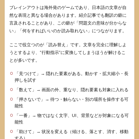
ブレインアウトは海外発のゲームであり、日本語の文章が自
然な表現と異なる場合があります。紹介記事でも翻訳の癖に
言及されることがあり、この癖が「問題文の意味が分からな
い」「何をすればいいのか読み取れない」につながります。
ここで役立つのが「読み替え」です。文章を完全に理解しよ
うとするより、“行動指示”に変換してしまうほうが解けるこ
とが多いです。
「見つけて」→ 隠れた要素がある。動かす・拡大縮小・長
押しを試す
「数えて」→ 画面の外、重なり、隠れ要素も対象に入れる
「押さないで」→ 待つ・触らない・別の場所を操作する可
能性
「一番」→ 物ではなく文字、UI、背景などが対象になる可
能性
「助けて」→ 状況を変える（傾ける、落とす、消す、移動
する）