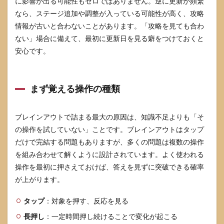
に影響が出る可能性もゼロではありません。逆に更新が頻繁
が溜
なら、ステージ追加や調整が入っている可能性が高く、攻略
まる
前の
情報が古いと合わないことがあります。「攻略を見ても合わ
やめ
ない」場合に備えて、最初に更新日を見る癖をつけておくと
時
安心です。
7.3
仕様
変更
があ
まず覚える操作の種類
った
時の
確認
ブレインアウトで詰まる最大の原因は、知識不足よりも「そ
先
の操作を試していない」ことです。ブレインアウトはタップ
だけで完結する問題もありますが、多くの問題は複数の操作
を組み合わせて解くように設計されています。よく使われる
操作を最初に押さえておけば、答えを見ずに突破できる確率
が上がります。
タップ
：対象を押す、反応を見る
長押し
：一定時間押し続けることで変化が起こる