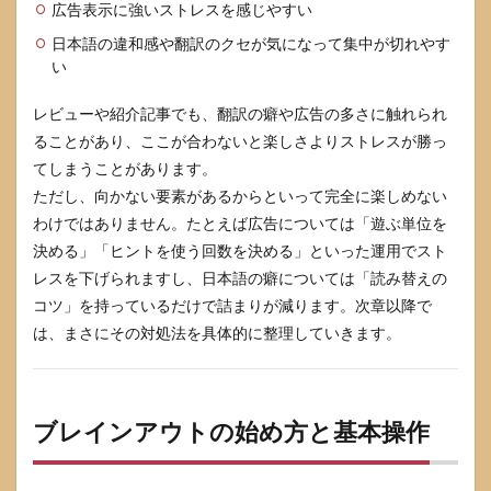
広告表示に強いストレスを感じやすい
ライ
ンで
日本語の違和感や翻訳のクセが気になって集中が切れやす
遊べ
い
るか
6.2
レビューや紹介記事でも、翻訳の癖や広告の多さに触れられ
子ど
ることがあり、ここが合わないと楽しさよりストレスが勝っ
もに
てしまうことがあります。
遊ば
せて
ただし、向かない要素があるからといって完全に楽しめない
も大
わけではありません。たとえば広告については「遊ぶ単位を
丈夫
決める」「ヒントを使う回数を決める」といった運用でスト
か
レスを下げられますし、日本語の癖については「読み替えの
6.3
コツ」を持っているだけで詰まりが減ります。次章以降で
どう
して
は、まさにその対処法を具体的に整理していきます。
も解
けな
い時
は答
ブレインアウトの始め方と基本操作
えを
見る
べき
か