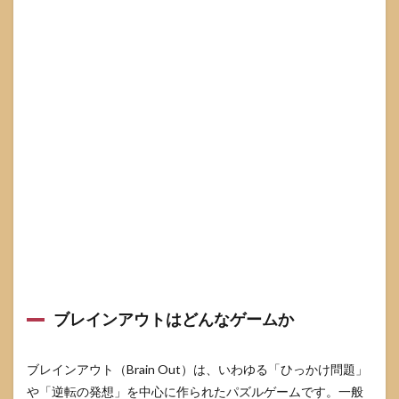
たい
この3
つ
3.2
発想
を切
り替
える
チェ
ック
リス
ト
3.3
よく
使う
操作
パタ
ーン
ブレインアウトはどんなゲームか
辞典
3.4
ブレインアウト（Brain Out）は、いわゆる「ひっかけ問題」
ネタ
バレ
や「逆転の発想」を中心に作られたパズルゲームです。一般