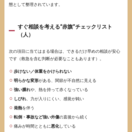
態として整理されています。
すぐ相談を考える“赤旗”チェックリスト
（人）
次の項目に当てはまる場合は、できるだけ早めの相談が安心
です（救急を含む判断が必要なこともあります）。
歩けない／体重をかけられない
明らかな変形
がある、関節が不自然に見える
強い腫れ
や、熱を持って赤くなっている
しびれ
、力が入りにくい、感覚が鈍い
発熱
を伴う
転倒・事故など強い外傷
の直後から続く
痛みが時間とともに
悪化
している