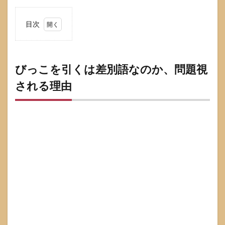
目次
1
びっ
こを
引く
びっこを引くは差別語なのか、問題視
は差
される理由
別語
なの
か、
問題
視さ
れる
理由
1.1
なぜ
「動
作の
説
明」
でも
配慮