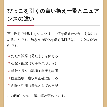
イン
4.1
びっこを引くの言い換え一覧とニュア
すぐ相
ンスの違い
談を考
え
る“赤
旗”チ
言い換えで失敗しないコツは、「何を伝えたいか」を先に決
ェック
めることです。歩き方の変化を伝える目的は、主に次のどれ
リスト
（人）
かです。
4.2
ただの観察（見たままを伝える）
様子
見し
心配・配慮（相手を気づかう）
やす
いケ
報告・共有（職場で状況を説明）
ース
医療説明（症状を正確に伝える）
でも
確認
創作・引用（表現としての再現）
した
いこ
と
この目的ごとに、選ぶ語が変わります。
（セ
ルフ