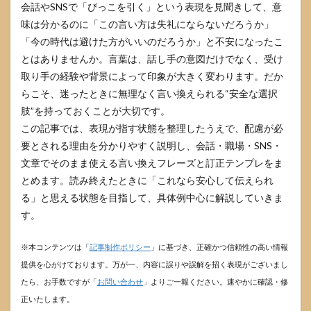
会話やSNSで「びっこを引く」という表現を見聞きして、意
味は分かるのに「この言い方は失礼にならないだろうか」
「今の時代は避けた方がいいのだろうか」と不安になったこ
とはありませんか。言葉は、話し手の意図だけでなく、受け
取り手の経験や背景によって印象が大きく変わります。だか
らこそ、迷ったときに無理なく言い換えられる“安全な選択
肢”を持っておくことが大切です。
この記事では、表現が指す状態を整理したうえで、配慮が必
要とされる理由を分かりやすく説明し、会話・職場・SNS・
文章でそのまま使える言い換えフレーズと訂正テンプレをま
とめます。読み終えたときに「これなら安心して伝えられ
る」と思える状態を目指して、具体例中心に解説していきま
す。
※本コンテンツは「
記事制作ポリシー
」に基づき、正確かつ信頼性の高い情報
提供を心がけております。万が一、内容に誤りや誤解を招く表現がございまし
たら、お手数ですが「
お問い合わせ
」よりご一報ください。速やかに確認・修
正いたします。