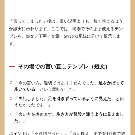
のけ
がの
説明
なら
「言ってしまった」後は、長い説明よりも、短く整えるほう
使っ
が誠実に伝わります。ここでは、現場でそのまま使えるテン
ても
いい
プレを、短文／丁寧／文章・SNSの3系統に分けて提示しま
ので
す。
は？
8.2
「足
その場での言い直しテンプレ（短文）
を引
きず
る」
「今の言い方、適切ではありませんでした。
足をかばって
と
「足
歩いている
、という意味でした。」
をか
「失礼しました。
足を引きずっているように見えた
、と伝
ば
えたかったです。」
う」
はど
「言い方を改めます。
歩き方が普段と違うように見えまし
う使
た
。」
い分
け
る？
ポイントは「不適切だった」→「言い換え」までを1往復で終