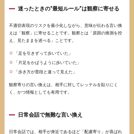
チェ
ッ
迷ったときの“最短ルール”は観察に寄せる
ク）
4.3
不適切表現のリスクを最小化しながら、意味が伝わる言い換
高齢
えは「観察」に寄せることです。観察とは「原因の推測を控
者・
子ど
え、見たままを述べる」ことです。
もで
特に
「足を引きずって歩いていた」
注意
した
「片足をかばうように歩いていた」
いポ
イン
「歩き方が普段と違って見えた」
ト
観察寄りの言い換えは、相手に対してレッテルを貼りにく
4.4
く、かつ情報としても有用です。
ペッ
ト
の“足
をか
ば
日常会話で無難な言い換え
う”で
受診
が必
日常会話では、相手が身近であるほど「配慮寄り」が喜ばれ