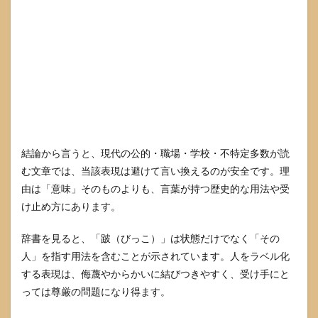
観的
に伝
える
言い
換え
（跛
行な
ど）
2.5
言い
換え
結論から言うと、現代の公的・職場・学校・不特定多数が読
フレ
む文章では、当該表現は避けて言い換えるのが安全です。理
ーズ
比較
由は「意味」そのものよりも、言葉が持つ歴史的な用法や受
表
け止め方にあります。
（場
面別
辞書を見ると、「跛（びっこ）」は状態だけでなく「その
に即
決で
人」を指す用法を含むことが示されています。人をラベル化
きる
する表現は、侮蔑やからかいに結びつきやすく、受け手にと
版）
っては尊厳の問題になり得ます。
3
びっ