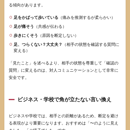
要な
る傾向があります。
サイ
ン
足をかばって歩いている
（痛みを推測するが柔らかい）
5
足が痛そう
（共感が伝わる）
創
作・
歩きにくそう
（原因を断定しない）
引
用・
足、つらくない？大丈夫？
（相手の状態を確認する質問に
教育
変える）
の場
での
「見たこと」を述べるより、相手の状態を尊重して「確認の
扱い
方
質問」に変えるのは、対人コミュニケーションとして非常に
安全です。
5.1
一般
向け
コン
ビジネス・学校で角が立たない言い換え
テン
ツは
原則
「言
ビジネスや学校では、相手との距離があるため、断定を避け
い換
る表現がより重要になります。おすすめは「〜のように見え
え」