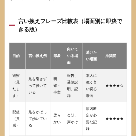
7
すぐ
使え
言い換えフレーズ比較表（場面別に即決で
る場
面別
きる版）
テン
プレ
集
（会
向いて
避けた
話・
目的
言い換え例
印象
いる場
推奨度
職
い場面
面
場・
SNS）
観察
報告、
本人に
7.1
足を引きず
明
（見
受診説
強く言
会話
って歩いて
確・
★★★★☆
たま
明、記
い切る
での
いる
事実
ま）
録
場面
声か
けテ
ンプ
原因断
配慮
足をかばっ
レ
柔ら
会話、
定が必
（本
（共
て歩いてい
★★★★★
かい
声かけ
要な記
人が
感）
る
録
目の
前に