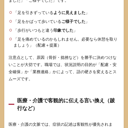
ました」「ご様子でした」です。
が最
適
「足を引きずっている
ように見えました
」
5.2
どう
「足をかばって歩いている
ご様子でした
」
して
「歩行がいつもと違う
印象でした
」
も引
用が
「足を痛めているのかもしれません。必要なら休憩を取り
必要
ましょう」（配慮＋提案）
な場
合
の“安
注意点として、原因（骨折・捻挫など）を勝手に決めつけな
全パ
いことが大切です。職場では、状況説明の目的が「配慮・安
ッケ
全確保」か「業務連絡」かによって、語の硬さを変えるとス
ージ”
ムーズです。
5.3
子ど
もに
聞か
医療・介護で客観的に伝える言い換え（跛
れた
行など）
とき
の説
明
（家
医療・介護の文脈では、症状の記述は客観性が優先されま
庭・