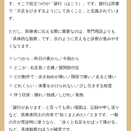
す。そこで役立つのが「跛行（はこう）」です。跛行は辞書
教育
現
で「片足をひきずるようにして歩くこと」と定義されていま
場）
す。
6
英語
ただし、医療者に伝える際に重要なのは、専門用語よりも
では
「具体的な観察」です。次のように言えると診察が進みやす
どう
くなります。
表現
する
か
いつから：昨日の夜から／今朝から
（海
どこが：右足首／左膝／股関節付近
外向
け発
どの動作で：歩き始めが痛い／階段で痛い／走ると痛い
信の
言い
どれくらい：体重をかけられない／少し引きずる程度
換
え）
伴う症状：腫れ／熱感／しびれ／発熱
6.1
「跛行があります」と言っても良い場面は、記録や申し送り
すぐ
など、医療者同士の共有で“短くまとめたい”ときです。一般
使え
る例
の方が受診時に使うなら、「歩くと右足をかばって痛がる」
文
など、具体観察のほうが確実です。