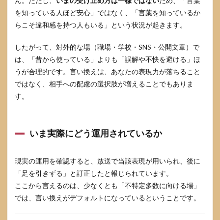
ん。ただし、
いまの受け止め方は一様ではない
ため、「言葉
指摘
を知っている人ほど安心」ではなく、「言葉を知っているか
され
た時
らこそ違和感を持つ人もいる」という状況が起きます。
の受
け止
したがって、対外的な場（職場・学校・SNS・公開文章）で
め方
（関
は、「昔から使っている」よりも「誤解や不快を避ける」ほ
係を
うが合理的です。言い換えは、あなたの表現力が落ちること
壊さ
ない
ではなく、相手への配慮の選択肢が増えることでもありま
返
す。
答）
4
足を
いま実際にどう運用されているか
引き
ずる
状態
現実の運用を確認すると、放送で当該表現が用いられ、後に
があ
ると
「足を引きずる」と訂正したと報じられています。
きの
ここから言えるのは、少なくとも「不特定多数に向ける場」
受診
目安
では、言い換えがデフォルトになっているということです。
と危
険サ