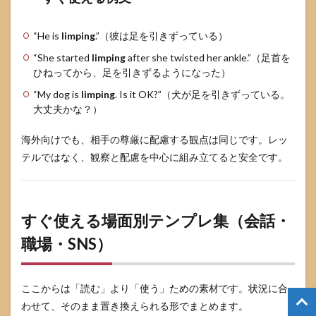
“He is
limping
.”（彼は足を引きずっている）
“She started
limping
after she twisted her ankle.”（足首を
ひねってから、足を引きずるようになった）
“My dog is
limping
. Is it OK?”（犬が足を引きずっている。
大丈夫かな？）
海外向けでも、相手の尊厳に配慮する観点は同じです。レッ
テルではなく、観察と配慮を中心に組み立てると安全です。
すぐ使える場面別テンプレ集（会話・
職場・SNS）
ここからは「読む」より「使う」ための素材です。状況に合
わせて、そのまま置き換えられる形でまとめます。