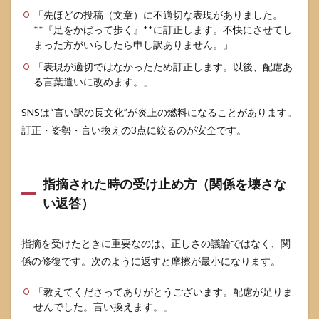
参考
「先ほどの投稿（文章）に不適切な表現がありました。
情報
**『足をかばって歩く』**に訂正します。不快にさせてし
まった方がいらしたら申し訳ありません。」
「表現が適切ではなかったため訂正します。以後、配慮あ
る言葉遣いに改めます。」
SNSは“言い訳の長文化”が炎上の燃料になることがあります。
訂正・姿勢・言い換えの3点に絞るのが安全です。
指摘された時の受け止め方（関係を壊さな
い返答）
指摘を受けたときに重要なのは、正しさの議論ではなく、関
係の修復です。次のように返すと摩擦が最小になります。
「教えてくださってありがとうございます。配慮が足りま
せんでした。言い換えます。」