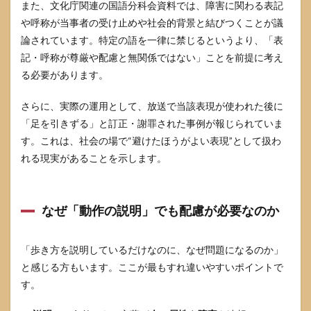
また、文化庁関連の国語分科会資料では、障害に関わる表記
こを
引く
や呼称が当事者の受け止めや社会的背景と結びつくことが議
と言
論されています。特定の語を一律に禁じるというより、「表
って
記・呼称が尊厳や配慮と無関係ではない」ことを前提に考え
しま
った
る必要があります。
時の
言い
さらに、実際の運用として、放送で当該表現が使われた後に
直し
と謝
「足を引きずる」と訂正・謝罪された事例が報じられていま
り方
す。これは、社会の場で“避けたほうがよい表現”として扱わ
3.1
れる現実があることを示します。
その
場で
の言
い直
なぜ「動作の説明」でも配慮が必要なのか
しテ
ンプ
レ
「歩き方を説明しているだけなのに、なぜ問題になるのか」
（短
と感じる方もいます。ここが最もすれ違いやすいポイントで
文）
す。
3.2
その