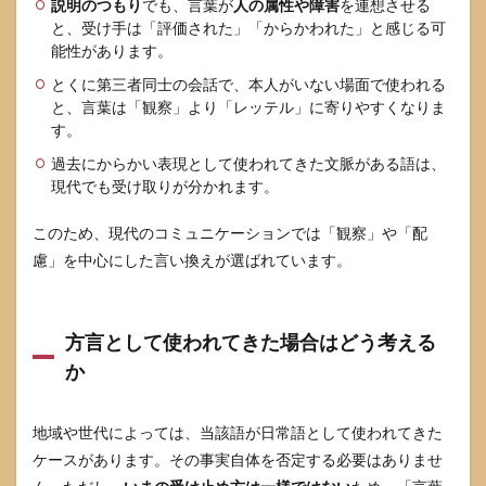
説明のつもり
でも、言葉が
人の属性や障害
を連想させる
場で
と、受け手は「評価された」「からかわれた」と感じる可
の言
い直
能性があります。
しテ
とくに第三者同士の会話で、本人がいない場面で使われる
ンプ
と、言葉は「観察」より「レッテル」に寄りやすくなりま
レ
（丁
す。
寧・
過去にからかい表現として使われてきた文脈がある語は、
職場
現代でも受け取りが分かれます。
向
け）
このため、現代のコミュニケーションでは「観察」や「配
3.3
慮」を中心にした言い換えが選ばれています。
文
章・
SNSで
の訂
方言として使われてきた場合はどう考える
正文
テン
か
プレ
（最
小摩
地域や世代によっては、当該語が日常語として使われてきた
擦）
ケースがあります。その事実自体を否定する必要はありませ
3.4