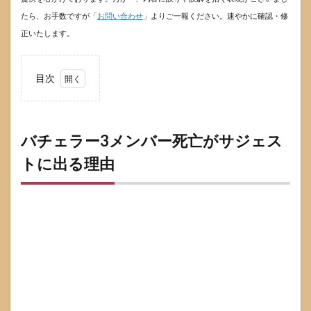
たら、お手数ですが「
お問い合わせ
」よりご一報ください。速やかに確認・修
正いたします。
目次
1
バチ
ェラ
ー3
バチェラー3メンバー死亡がサジェス
メン
トに出る理由
バー
死亡
がサ
ジェ
スト
に出
る理
由
1.1
サジ
ェス
トは