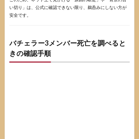
場で
い切り」は、公式に確認できない限り、鵜呑みにしない方が
でき
安全です。
る対
処
5.1
誤解
バチェラー3メンバー死亡を調べると
のパ
ター
きの確認手順
ンと
対処
を表
で整
理
6
セン
シテ
ィブ
な話
題と
して
気を
つけ
たい