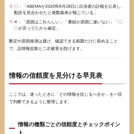
どう
〇：「ABEMAが2020年8月28日に出演者の訃報を公表し、
すれ
配信を見合わせたと複数媒体が報じている」
ばい
いで
✕：「原因はこれらしい」「番組が原因に違いない」「〇
すか
〇が言ってたから確定」
8
まと
断定や原因推測は避け、確認できる範囲だけに留めること
め
で、誤情報拡散と二次被害を防げます。
9
参考
情報
情報の信頼度を見分ける早見表
ここでは、迷ったときに「どの情報を信じるべきか」を一目
で判断できるように整理します。
情報の種類ごとの信頼度とチェックポイン
ト