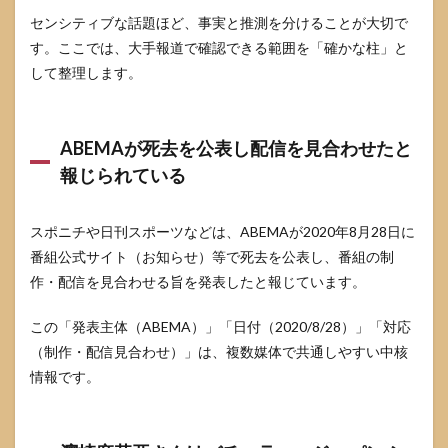
SNSの
センシティブな話題ほど、事実と推測を分けることが大切で
断定
は“一
す。ここでは、大手報道で確認できる範囲を「確かな柱」と
次情
して整理します。
報”で
はな
いと
割り
ABEMAが死去を公表し配信を見合わせたと
切る
報じられている
3.5
手順5
共有
スポニチや日刊スポーツなどは、ABEMAが2020年8月28日に
する
なら
番組公式サイト（お知らせ）等で死去を公表し、番組の制
「確
作・配信を見合わせる旨を発表したと報じています。
かな
範
この「発表主体（ABEMA）」「日付（2020/8/28）」「対応
囲」
だけ
（制作・配信見合わせ）」は、複数媒体で共通しやすい中核
で短
情報です。
く言
う
4