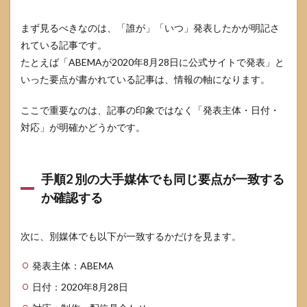
心が
落ち
まず見るべきなのは、「誰が」「いつ」発表したかが明記さ
着か
れている記事です。
ない
とき
たとえば「ABEMAが2020年8月28日に公式サイトで発表」と
の対
いった要点が書かれている記事は、情報の軸になります。
処
7
ここで重要なのは、記事の印象ではなく「発表主体・日付・
バチ
対応」が明確かどうかです。
ェラ
ー3
メン
バー
手順2 別の大手媒体でも同じ要点が一致する
死亡
に関
か確認する
する
よく
ある
次に、別媒体でも以下が一致するかだけを見ます。
質問
7.1
発表主体：ABEMA
バチ
日付：2020年8月28日
ェラ
ー3の