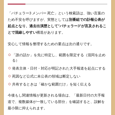
「バチェラー3 メンバー 死亡」という検索語は、強い言葉の
ため不安を呼びますが、実態としては
別番組での訃報公表が
起点となり、過去出演歴として“バチェラー3”が言及されるこ
とで混線しやすい
構造があります。
安心して情報を整理するための要点は次の通りです。
「誰の話か」を先に特定し、範囲を限定する（混同を止め
る）
発表主体・日付・対応が明記された大手報道を起点にする
死因など公式に未公表の領域は断定しない
共有するときは「確かな範囲だけ」を短く伝える
今後もし関連情報が更新される場合は、「最新日付の大手報
道で、複数媒体が一致している部分」を確認すると、誤解を
最小限に抑えられます。