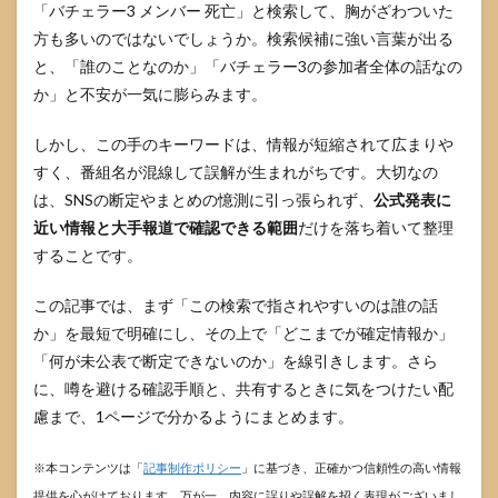
「バチェラー3 メンバー 死亡」と検索して、胸がざわついた
方も多いのではないでしょうか。検索候補に強い言葉が出る
と、「誰のことなのか」「バチェラー3の参加者全体の話なの
か」と不安が一気に膨らみます。
しかし、この手のキーワードは、情報が短縮されて広まりや
すく、番組名が混線して誤解が生まれがちです。大切なの
は、SNSの断定やまとめの憶測に引っ張られず、
公式発表に
近い情報と大手報道で確認できる範囲
だけを落ち着いて整理
することです。
この記事では、まず「この検索で指されやすいのは誰の話
か」を最短で明確にし、その上で「どこまでが確定情報か」
「何が未公表で断定できないのか」を線引きします。さら
に、噂を避ける確認手順と、共有するときに気をつけたい配
慮まで、1ページで分かるようにまとめます。
※本コンテンツは「
記事制作ポリシー
」に基づき、正確かつ信頼性の高い情報
提供を心がけております。万が一、内容に誤りや誤解を招く表現がございまし