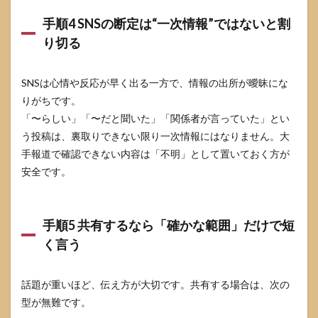
いま
すか
手順4 SNSの断定は“一次情報”ではないと割
り切る
7.4
公式
情報
はど
SNSは心情や反応が早く出る一方で、情報の出所が曖昧にな
こで
りがちです。
確認
「〜らしい」「〜だと聞いた」「関係者が言っていた」とい
すれ
ばよ
う投稿は、裏取りできない限り一次情報にはなりません。大
いで
手報道で確認できない内容は「不明」として置いておく方が
すか
安全です。
7.5
まと
めサ
イト
手順5 共有するなら「確かな範囲」だけで短
やSNS
く言う
で断
定を
見か
話題が重いほど、伝え方が大切です。共有する場合は、次の
けま
し
型が無難です。
た。