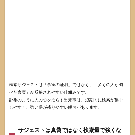
詳細
は公
式に
公表
され
てい
ない
範囲
があ
る
3
バチ
ェラ
ー3
メン
検索サジェストは「事実の証明」ではなく、「多くの人が調
バー
べた言葉」が反映されやすい仕組みです。
死亡
訃報のように人の心を揺らす出来事は、短期間に検索が集中
を調
べる
しやすく、強い語が残りやすい傾向があります。
とき
の確
認手
順
サジェストは真偽ではなく検索量で強くな