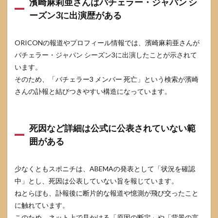
濱崎麻莉亜さんはバチェラー・ジャパン シ
情報
の信
ーズン3に出演歴がある
頼度
を見
分け
ORICONの報道やプロフィール情報では、濱崎麻莉亜さんが
る早
見表
バチェラー・ジャパン シーズン3に出演したことが示されて
います。
4.1
そのため、「バチェラー3 メンバー 死亡」という検索が濱崎
情報
の種
さんの訃報と結びつきやすい構造になっています。
類ご
との
信頼
度と
死因など詳細は公式に公表されていない範
チェ
囲がある
ック
ポイ
ント
少なくともスポニチは、ABEMAの発表として「状況を確認
5
中」とし、死因は公表していない旨を報じています。
よく
ある
ねとらぼも、訃報後に断片的な報道や憶測が飛び交ったこと
誤解
に触れています。
と、
このため、ネット上で見かける「原因の断定」や「背景の言
その