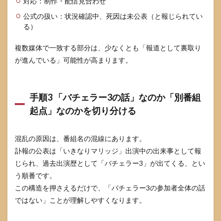
対応：制作・配信見合わせ
参加
女性
公式の扱い：状況確認中、死因は未公表（と報じられてい
全員
る）
の話
です
複数媒体で一致する部分は、少なくとも「報道として裏取り
か
が進んでいる」可能性が高まります。
7.2
いつ
の出
来事
手順3 「バチェラー3の話」なのか「別番組
がき
起点」なのかを切り分ける
っか
けで
検索
が増
混乱の原因は、番組名の混線にあります。
えた
訃報の公表は「いきなりマリッジ」出演中の出来事として報
ので
じられ、過去出演歴として「バチェラー3」が出てくる、とい
すか
う順番です。
7.3
この構造を押さえるだけで、「バチェラー3の参加者全体の話
死因
は公
ではない」ことが理解しやすくなります。
表さ
れて