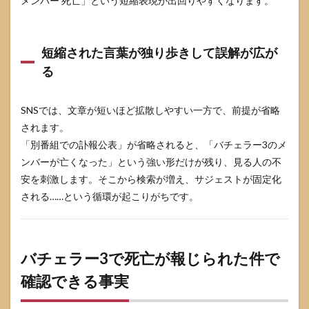
メンバー 死亡」という短縮表現が出回りやすくなります。
るか
確認
する
短縮された言葉が独り歩きして誤解が広が
3.3
手順3
る
「バ
チェ
ラー3
SNSでは、文章が短いほど拡散しやすい一方で、前提が省略
の
されます。
話」
なの
「別番組での訃報公表」が省略されると、「バチェラー3のメ
か
ンバーが亡くなった」という強い形だけが残り、見る人の不
「別
番組
安を刺激します。そこから検索が増え、サジェストが固定化
起
される……という循環が起こりがちです。
点」
なの
かを
切り
分け
バチェラー3で死亡が報じられた件で
る
確認できる事実
3.4
手順4