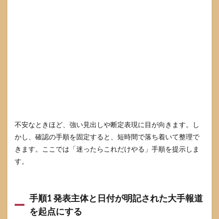
配慮
6.1
断定
を避
ける
こと
が最
大の
配慮
にな
る
6.2
不安なときほど、強い見出しや断定表現に目が向きます。し
共有
かし、確認の手順を固定すると、短時間で落ち着いて整理で
時に
避け
きます。ここでは「迷ったらこれだけやる」手順を提示しま
たい
す。
表現
チェ
ック
リス
手順1 発表主体と日付が明記された大手報道
ト
を起点にする
6.3