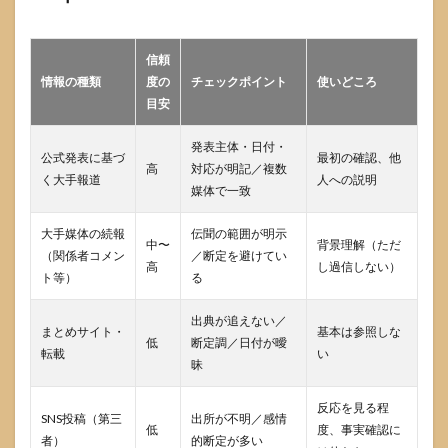
信頼
情報の種類
度の
チェックポイント
使いどころ
目安
発表主体・日付・
公式発表に基づ
最初の確認、他
高
対応が明記／複数
く大手報道
人への説明
媒体で一致
大手媒体の続報
伝聞の範囲が明示
中〜
背景理解（ただ
（関係者コメン
／断定を避けてい
高
し過信しない）
ト等）
る
出典が追えない／
まとめサイト・
基本は参照しな
低
断定調／日付が曖
転載
い
昧
反応を見る程
SNS投稿（第三
出所が不明／感情
低
度、事実確認に
者）
的断定が多い