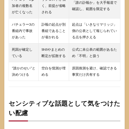
「誰の訃報か」を大手報道で
加者の複数名
く、前提が省略
確認し、範囲を限定する
が亡くなった
される
バチェラー3の
訃報の起点が別
起点は「いきなりマリッジ」
番組内で事故
番組であること
側の公表として報じられてい
があった
が省かれる
る点を押さえる
死因が確定し
SNSやまとめの
公式に未公表の範囲があるた
ている
断定が拡散する
め「不明」と扱う
“誰かのせい”と
空白を憶測が埋
原因推測を避け、確認できる
決めつける
める
事実だけ共有する
センシティブな話題として気をつけた
い配慮