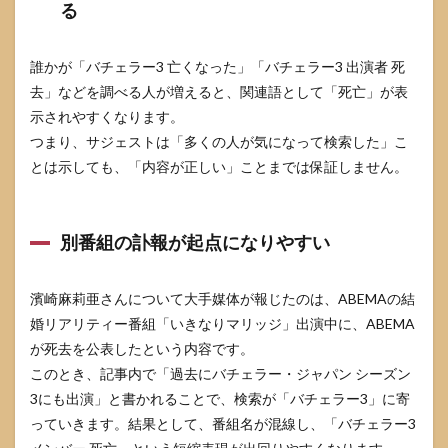
3.1
る
手順1
発表
主体
誰かが「バチェラー3 亡くなった」「バチェラー3 出演者 死
と日
去」などを調べる人が増えると、関連語として「死亡」が表
付が
明記
示されやすくなります。
され
つまり、サジェストは「多くの人が気になって検索した」こ
た大
とは示しても、「内容が正しい」ことまでは保証しません。
手報
道を
起点
にす
別番組の訃報が起点になりやすい
る
3.2
手順2
濱崎麻莉亜さんについて大手媒体が報じたのは、ABEMAの結
別の
婚リアリティー番組「いきなりマリッジ」出演中に、ABEMA
大手
媒体
が死去を公表したという内容です。
でも
このとき、記事内で「過去にバチェラー・ジャパン シーズン
同じ
3にも出演」と書かれることで、検索が「バチェラー3」に寄
要点
が一
っていきます。結果として、番組名が混線し、「バチェラー3
致す