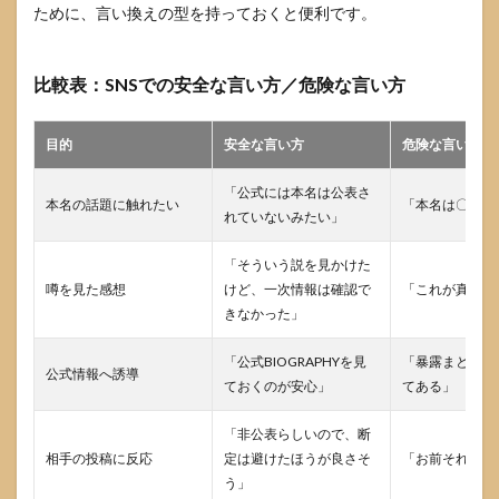
ために、言い換えの型を持っておくと便利です。
比較表：SNSでの安全な言い方／危険な言い方
目的
安全な言い方
危険な言い方
「公式には本名は公表さ
本名の話題に触れたい
「本名は〇〇で
れていないみたい」
「そういう説を見かけた
噂を見た感想
けど、一次情報は確認で
「これが真実だ
きなかった」
「公式BIOGRAPHYを見
「暴露まとめに
公式情報へ誘導
ておくのが安心」
てある」
「非公表らしいので、断
相手の投稿に反応
定は避けたほうが良さそ
「お前それ拡散
う」