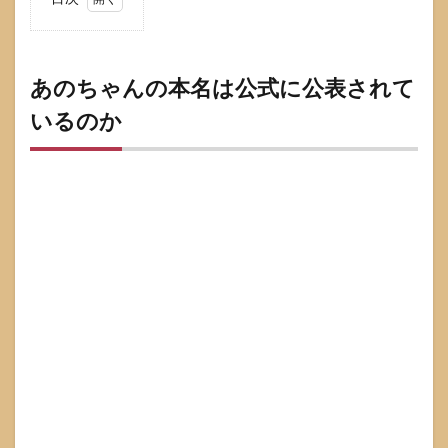
1
あの
ちゃ
んの
あのちゃんの本名は公式に公表されて
本名
いるのか
は公
式に
公表
され
てい
るの
か
1.1
公式
プロ
フィ
ール
に本
名が
載ら
ない
理由