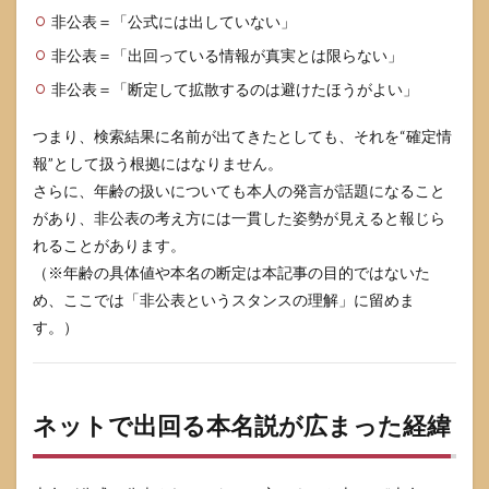
「非
非公表＝「公式には出していない」
公
表」
非公表＝「出回っている情報が真実とは限らない」
扱い
非公表＝「断定して拡散するのは避けたほうがよい」
にな
りや
すい
つまり、検索結果に名前が出てきたとしても、それを“確定情
理由
報”として扱う根拠にはなりません。
5
さらに、年齢の扱いについても本人の発言が話題になること
ネッ
があり、非公表の考え方には一貫した姿勢が見えると報じら
ト情
れることがあります。
報を
うま
（※年齢の具体値や本名の断定は本記事の目的ではないた
く扱
め、ここでは「非公表というスタンスの理解」に留めま
うコ
す。）
ツ
（噂
に疲
れな
いた
ネットで出回る本名説が広まった経緯
めの
実
践）