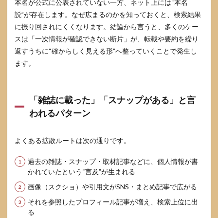
本名が公式に公表されていない一方、ネット上には“本名
5.1
説”が存在します。なぜ広まるのかを知っておくと、検索結果
情報
を3段
に振り回されにくくなります。結論から言うと、多くのケー
階に
スは「一次情報が確認できない断片」が、転載や要約を繰り
分け
る
返すうちに“確からしく見える形”へ整っていくことで発生し
ます。
5.2
「言
い
方」
「雑誌に載った」「スナップがある」と言
だけ
で安
われるパターン
全性
は大
きく
よくある拡散ルートは次の通りです。
変わ
る
過去の雑誌・スナップ・取材記事などに、個人情報が書
（SNS
運
かれていたという“言及”が生まれる
用）
画像（スクショ）や引用文がSNS・まとめ記事で広がる
5.3
それを参照したプロフィール記事が増え、検索上位に出
チェ
る
ック