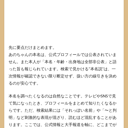
ばし
ても
迷子
にな
らな
い要
点）
3
本名
先に要点だけまとめます。
を調
あのちゃんの本名は、公式プロフィールでは公表されていま
べる
せん。また本人が「本名・年齢・出身地は全部非公表」と語
前に
知っ
った旨も報じられています。検索で見かける“本名説”は、一
てお
次情報が確認できない限り断定せず、扱い方の線引きを決め
きた
い注
るのが安心です。
意点
本名を調べたくなるのは自然なことです。テレビやSNSで見
3.1
非公
て気になったとき、プロフィールをまとめて知りたくなるか
表情
らです。ただ、検索結果には「それっぽい名前」や「〜と判
報の
明」など刺激的な表現が混ざり、読むほど混乱することがあ
取り
扱い
ります。ここでは、公式情報と大手報道を軸に、どこまでが
で起