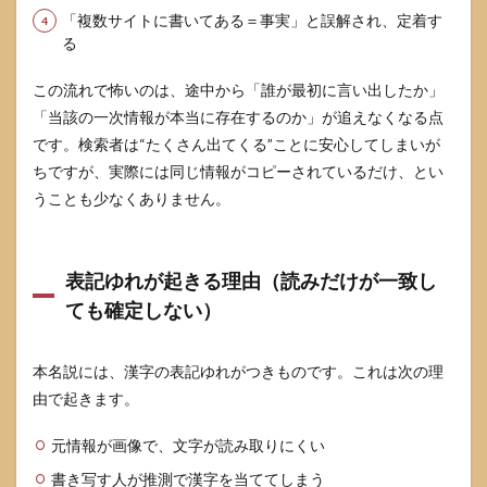
リス
「複数サイトに書いてある＝事実」と誤解され、定着す
ト：
る
本名
説を
見た
この流れで怖いのは、途中から「誰が最初に言い出したか」
とき
「当該の一次情報が本当に存在するのか」が追えなくなる点
の確
です。検索者は“たくさん出てくる”ことに安心してしまいが
認項
目
ちですが、実際には同じ情報がコピーされているだけ、とい
うことも少なくありません。
6
よく
ある
質問
表記ゆれが起きる理由（読みだけが一致し
6.1
ても確定しない）
あの
ちゃ
んの
本名説には、漢字の表記ゆれがつきものです。これは次の理
本名
は結
由で起きます。
局わ
かっ
元情報が画像で、文字が読み取りにくい
てい
る
書き写す人が推測で漢字を当ててしまう