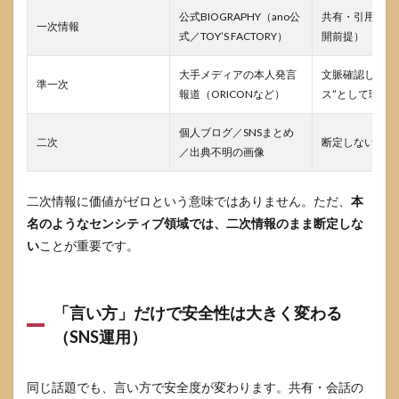
公式BIOGRAPHY（ano公
共有・引用しや
一次情報
式／TOY’S FACTORY）
開前提）
大手メディアの本人発言
文脈確認しつつ
準一次
報道（ORICONなど）
ス”として理解
個人ブログ／SNSまとめ
二次
断定しない、距
／出典不明の画像
二次情報に価値がゼロという意味ではありません。ただ、
本
名のようなセンシティブ領域では、二次情報のまま断定しな
い
ことが重要です。
「言い方」だけで安全性は大きく変わる
（SNS運用）
同じ話題でも、言い方で安全度が変わります。共有・会話の