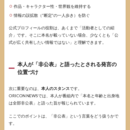
ルで
作品・キャラクター性・世界観を維持する
混同
しや
情報の誤拡散（“断定”の一人歩き）を防ぐ
すい
点を
公式プロフィールの役割は、あくまで「活動者としての紹
整理
介」です。そこに本名が載っていない場合、少なくとも「公
4.1
式が広く共有したい情報ではない」と理解できます。
芸名
「あ
の／
ano」
本人が「非公表」と語ったとされる発言の
と
位置づけ
「あ
のち
ゃ
ん」
次に重要なのは、
本人のスタンス
です。
の違
ORICON NEWSでは、本人が番組内で「本名と年齢と出身地
い
は全部非公表」と語った旨が報じられています。
4.2
年
ここでのポイントは、「非公表」という言葉をどう扱うかで
齢・
す。
出身
地も