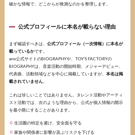
確かな情報で、どこからが推測なのかを整理します。
こり
がち
なト
ラブ
公式プロフィールに本名が載らない理由
ル
3.2
ファ
まず確認すべきは、
公式プロフィール（一次情報）に本名が
ンと
載っているか
です。
して
ano公式サイトのBIOGRAPHYや、TOY’S FACTORYの
気持
ちよ
BIOGRAPHYは、音楽活動の開始時期、メジャーデビュー、
く応
代表曲、活動領域などを中心に掲載していますが、
本名は掲
援す
るた
載されていません
。
めの
線引
これは珍しいことではありません。タレント活動やアーティ
き
スト活動では、次のような理由から、公式が個人情報の開示
4
を最小限にすることがあります。
本名
以外
生活圏の特定を避け、安全面を守る
のプ
ロフ
家族や関係者に影響が及ぶリスクを下げる
ィー