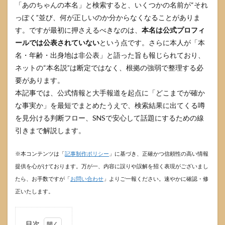
「あのちゃんの本名」と検索すると、いくつかの名前が“それ
っぽく”並び、何が正しいのか分からなくなることがありま
す。ですが最初に押さえるべきなのは、
本名は公式プロフィ
ールでは公表されていない
という点です。さらに本人が「本
名・年齢・出身地は非公表」と語った旨も報じられており、
ネットの“本名説”は断定ではなく、根拠の強弱で整理する必
要があります。
本記事では、公式情報と大手報道を起点に「どこまでが確か
な事実か」を最短でまとめたうえで、検索結果に出てくる噂
を見分ける判断フロー、SNSで安心して話題にするための線
引きまで解説します。
※本コンテンツは「
記事制作ポリシー
」に基づき、正確かつ信頼性の高い情報
提供を心がけております。万が一、内容に誤りや誤解を招く表現がございまし
たら、お手数ですが「
お問い合わせ
」よりご一報ください。速やかに確認・修
正いたします。
目次