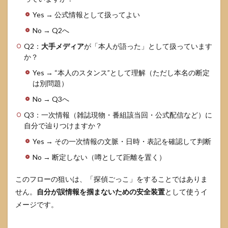
リー
など
Yes → 公式情報として扱ってよい
のプ
ロフ
No → Q2へ
ィー
Q2：
大手メディア
が「本人が語った」として扱っています
ルは
か？
信用
して
Yes → “本人のスタンス”として理解（ただし本名の断定
い
は別問題）
い？
No → Q3へ
7
まと
Q3：一次情報（雑誌現物・番組該当回・公式配信など）に
め
自分で辿りつけますか？
8
Yes → その一次情報の文脈・日時・表記を確認して判断
参考
情報
No → 断定しない（噂として距離を置く）
源
このフローの狙いは、「探偵ごっこ」をすることではありま
せん。
自分が誤情報を掴まないための安全装置
として使うイ
メージです。