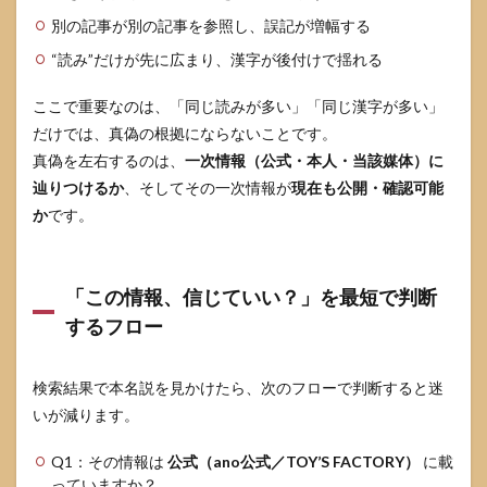
の？
別の記事が別の記事を参照し、誤記が増幅する
6.2
“読み”だけが先に広まり、漢字が後付けで揺れる
本名
説を
SNSで
ここで重要なのは、「同じ読みが多い」「同じ漢字が多い」
投稿
だけでは、真偽の根拠にならないことです。
して
真偽を左右するのは、
一次情報（公式・本人・当該媒体）に
も大
丈
辿りつけるか
、そしてその一次情報が
現在も公開・確認可能
夫？
か
です。
6.3
公式
情報
「この情報、信じていい？」を最短で判断
を確
認す
するフロー
る最
短ル
ート
検索結果で本名説を見かけたら、次のフローで判断すると迷
は？
いが減ります。
6.4
音楽
Q1：その情報は
公式（ano公式／TOY’S FACTORY）
に載
ナタ
っていますか？