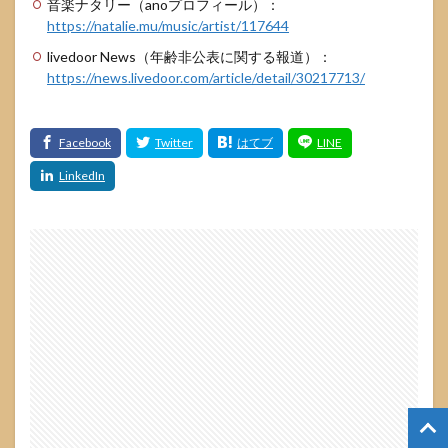
音楽ナタリー（anoプロフィール）：
https://natalie.mu/music/artist/117644
livedoor News（年齢非公表に関する報道）：
https://news.livedoor.com/article/detail/30217713/