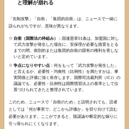
と理解が崩れる
が減
る
「先制攻撃」「自衛」「集団的自衛」は、ニュースで一緒に
6
イラ
語られがちですが、意味が異なります。
ンの
報復
自衛（国際法の枠組み）
：国連憲章51条は、加盟国に対し
と今
て武力攻撃が発生した場合に、安保理が必要な措置をとる
後の
までの間、個別的または集団的自衛の固有の権利を害しな
シナ
いと定めています。
リオ
どの
争点になりやすい点
：何をもって「武力攻撃が発生した」
形で
と言えるか、必要性・均衡性（比例性）を満たすかは、事
リス
実関係と評価に強く依存します。国際司法裁判所（ICJ）の
クが
来る
議論でも、必要性・比例性は国際慣習法上の基準として位
のか
置づけられてきたと整理されています。
6.1
このため、ニュースで「自衛のため」と説明されても、読者
報復
は軍
としては「何が事実で、どこから評価か」を切り分けて読む
事だ
必要があります。ここができると、陰謀論や断定的な煽りに
けで
引っ張られにくくなります。
はな
い サ