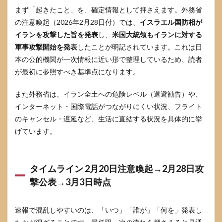
なぜ
まず「起きたこと」を、確定情報として押さえます。外務省
に対
して
の注意喚起（2026年2月28日付）では、
イスラエル国防相が
残る
イランを攻撃した旨を発表
し、
米国大統領もイランに対する
疑問
点
軍事攻撃開始を発表
したことが明記されています。これは日
争点
本の公的機関が一次情報に近い形で整理しているため、読者
はど
が最初に参照すべき基準点になります。
こに
ある
のか
また外務省は、イラン全土への危険レベル（退避勧告）や、
5.1
インターネット・国際電話がつながりにくい状況、フライト
最大
のキャンセル・遅延など、生活に直結する状況を具体的に挙
の争
げています。
点 差
し迫
った
攻撃
タイムライン 2月20日注意喚起→2月28日攻
兆候
は本
撃公表→3月3日時点
当に
あっ
たの
速報で混乱しやすいのは、「いつ」「誰が」「何を」発表し
か