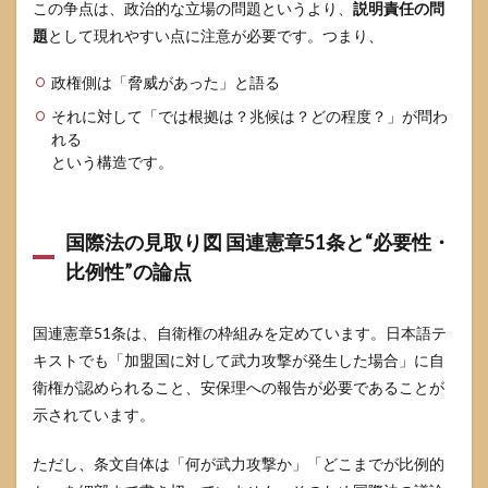
この争点は、政治的な立場の問題というより、
説明責任の問
題
として現れやすい点に注意が必要です。つまり、
政権側は「脅威があった」と語る
それに対して「では根拠は？兆候は？どの程度？」が問わ
れる
という構造です。
国際法の見取り図 国連憲章51条と“必要性・
比例性”の論点
国連憲章51条は、自衛権の枠組みを定めています。日本語テ
キストでも「加盟国に対して武力攻撃が発生した場合」に自
衛権が認められること、安保理への報告が必要であることが
示されています。
ただし、条文自体は「何が武力攻撃か」「どこまでが比例的