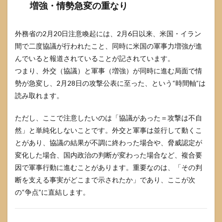
増強・情勢急変の重なり
に攻
撃し
たの
外務省の2月20日注意喚起には、2月6日以来、米国・イラン
8.2
間で二度協議が行われたこと、同時に米国の軍事力増強が進
これ
は戦
んでいると報道されていることが記されています。
争な
つまり、外交（協議）と軍事（増強）が同時に進む局面で情
の
勢が急変し、2月28日の攻撃公表に至った、という“時間軸”は
8.3
読み取れます。
第三
次世
ただし、ここで注意したいのは「協議があった＝攻撃は不自
界大
戦に
然」と単純化しないことです。外交と軍事は並行して動くこ
なる
とがあり、協議の結果が不調に終わった場合や、脅威認定が
の
変化した場合、国内政治の判断が変わった場合など、複合要
8.4
因で軍事行動に進むことがあります。重要なのは、「その判
日本
断を支える事実がどこまで示されたか」であり、ここが次
は参
戦す
の“争点”に直結します。
るの
8.5