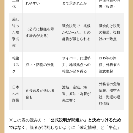
れやすい
まで示されたか
情報
化
無（報道）
差し
迫っ
議会説明で「兆候
議会向け説明
（公式に根拠を示
た攻
がなかった」との
の報道、複数
す場合がある）
撃兆
趣旨が報じられる
社の一致点
候
報復
サイバー、代理勢
DHS等の評
リス
抑止・防衛の強化
力、地域拠点への
価、外務省の
ク
報復が起き得る
注意喚起
外務省の危険
日本
渡航、空域、海
直接言及が薄い場
情報、航空会
への
運、原油・為替が
合も
社・海運の運
影響
先に響く
航情報
※この表の読み方：
「公式説明が間違い」と決めつけるため
ではなく
、読者が混乱しないように「確定情報」と「争点」