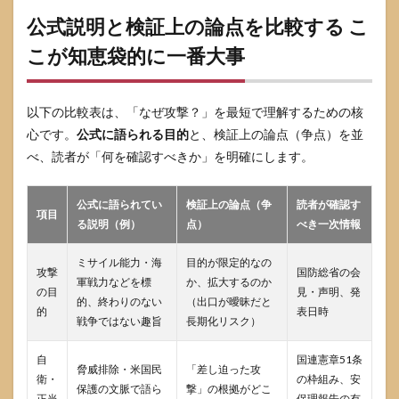
今後
のニ
公式説明と検証上の論点を比較する こ
ュー
スで
こが知恵袋的に一番大事
何を
見れ
ばよ
以下の比較表は、「なぜ攻撃？」を最短で理解するための核
い
心です。
公式に語られる目的
と、検証上の論点（争点）を並
9
べ、読者が「何を確認すべきか」を明確にします。
まと
め
なぜ
公式に語られてい
検証上の論点（争
読者が確認す
攻撃
項目
かは
る説明（例）
点）
べき一次情報
主張
と争
ミサイル能力・海
目的が限定的なの
攻撃
点を
国防総省の会
軍戦力などを標
か、拡大するのか
分け
の目
見・声明、発
的、終わりのない
（出口が曖昧だと
ると
的
表日時
理解
戦争ではない趣旨
長期化リスク）
でき
る
自
国連憲章51条
脅威排除・米国民
「差し迫った攻
衛・
の枠組み、安
10
保護の文脈で語ら
撃」の根拠がどこ
正当
参考
保理報告の有