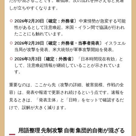
たかが混ざることです。最低限、次の流れを押さえると見通
5.2
しが立ちやすくなります。
国際
法の
2026年2月20日〔確定：外務省〕
中東情勢が急変する可能
見取
性があるとして注意喚起。米国・イラン間で協議が行われ
り図
国連
たことにも触れています。
憲章
2026年2月28日〔確定：外務省・当事者発表〕
イスラエル
51条
当局が攻撃を発表、米大統領が軍事攻撃開始を発表。
と“必
要
2026年3月3日〔確定：外務省〕
「日本時間現在有効」と
性・
して、注意喚起情報が継続していることが示されていま
比例
性”の
す。
論点
重要なのは、ここから先（攻撃の詳細、被害規模、作戦の全
5.3
容）は、発表や報道で更新され続けるという点です。速報を
情報
が錯
見るときは、「発表主体」と「日時」をセットで確認するだ
綜す
けで、誤解が大きく減ります。
るポ
イン
ト こ
れだ
用語整理 先制攻撃 自衛 集団的自衛が混ざる
けで
誤解