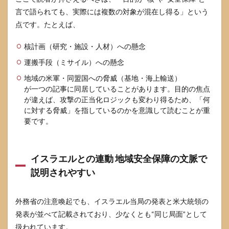
務省
言で語られても、実際には複数の対象が混在し得る」という
の危
点です。たとえば、
険情
報は
最初
核計画（研究・施設・人材）への懸念
に見
る
運搬手段（ミサイル）への懸念
7.2
地域の米軍・同盟国への脅威（基地・海上輸送）
生活
が一つの記事に同居していることがあります。目的の焦点
への
が違えば、攻撃の正当化ロジックも変わり得るため、「何
影響
に対する脅威」を指しているのかを意識して読むことが重
は
要です。
「原
油・
為
替・
イスラエルとの連動 地域安全保障の文脈で
物
説明されやすい
流」
から
出や
すい
外務省の注意喚起でも、イスラエル当局の発表と米大統領の
発表が並べて記載されており、少なくとも“同じ局面”として
7.3
1分で
扱われています。