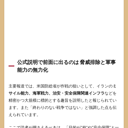
交渉
の窓
が開
くと
きに
起き
るこ
と
7
日本
への
公式説明で前面に出るのは 脅威排除と軍事
影響
能力の無力化
と個
人が
今で
主要報道では、米国防総省が作戦の狙いとして、イランの
きる
ミ
備え
サイル能力、海軍戦力、治安・安全保障関連インフラ
などを
7.1
精密かつ大規模に標的とする趣旨を説明したと報じられてい
渡航
ます。また「終わりのない戦争ではない」と強調した点も伝
と安
えられています。
全が
最優
先 外
ここで読者が押さえるべきは、「目的が“核”や“安全保障”と一