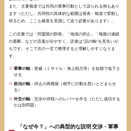
でき
また、主要報道では共同の軍事行動として語られる例もあり
る 注
ます（ただし、共同性の具体的な範囲は発表・報道で変動し
視点
チェ
得るため、ここも確度を意識して追う必要があります）。
ック
リス
この文脈では「同盟国の防衛」「地域の抑止」「報復の連鎖
ト
の遮断」などの言葉が出やすく、読者は“話の軸”を見失いが
8
ちです。そこで次の一言で整理すると理解しやすくなりま
よく
ある
す。
質問
知恵
軍事の軸
：脅威（ミサイル・海上戦力等）を短期で低下さ
袋で
せる
出や
すい
政治の軸
：抑止の再構築（相手に行動を思いとどまらせ
疑問
る）
に短
く答
外交の軸
：交渉や停戦へのレバーを作る（ただし成功する
える
かは別問題）
8.1
なぜ
核協
「なぜ今？」への典型的な説明 交渉・軍事
議中