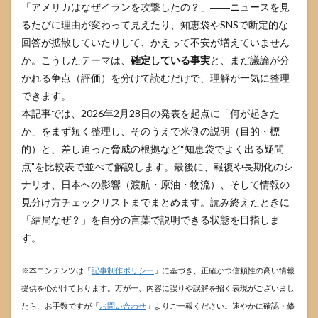
「アメリカはなぜイランを攻撃したの？」――ニュースを見
るたびに理由が変わって見えたり、知恵袋やSNSで断定的な
回答が拡散していたりして、かえって不安が増えていません
か。こうしたテーマは、
確定している事実
と、まだ議論が分
かれる争点（評価）を分けて読むだけで、理解が一気に整理
できます。
本記事では、2026年2月28日の発表を起点に「何が起きた
か」をまず短く整理し、そのうえで米側の説明（目的・標
的）と、差し迫った脅威の根拠など“知恵袋でよく出る疑問
点”を比較表で並べて解説します。最後に、報復や長期化のシ
ナリオ、日本への影響（渡航・原油・物流）、そして情報の
見分け方チェックリストまでまとめます。読み終えたときに
「結局なぜ？」を自分の言葉で説明できる状態を目指しま
す。
※本コンテンツは「
記事制作ポリシー
」に基づき、正確かつ信頼性の高い情報
提供を心がけております。万が一、内容に誤りや誤解を招く表現がございまし
たら、お手数ですが「
お問い合わせ
」よりご一報ください。速やかに確認・修