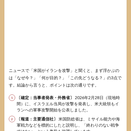
事能
力の
無力
化
3.2
イス
ラエ
ルと
の連
動 地
域安
全保
障の
ニュースで「米国がイランを攻撃」と聞くと、まず浮かぶの
文脈
は「なぜ今？」「何が目的？」「この先どうなる？」の3点で
で説
す。結論から言うと、ポイントは次の通りです。
明さ
れや
すい
〔確定：当事者発表・外務省〕
2026年2月28日（現地時
間）に、イスラエル当局が攻撃を発表し、米大統領もイ
3.3
ランへの軍事攻撃開始を公表しました。
「なぜ
今？」
〔報道：主要通信社〕
米国防総省は、ミサイル能力や海
への典
軍戦力などを標的にしたと説明し、「終わりのない戦争
型的な