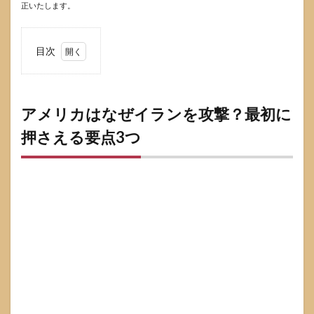
正いたします。
目次
1
アメ
リカ
はな
アメリカはなぜイランを攻撃？最初に
ぜイ
押さえる要点3つ
ラン
を攻
撃？
最初
に押
さえ
る要
点3
つ
2
アメ
リカ
のイ
ラン