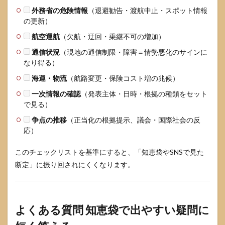
外務省の危険情報
（退避勧告・渡航中止・スポット情報
の更新）
航空運航
（欠航・迂回・乗継不可の増加）
通信状況
（現地の通信制限・障害＝情勢悪化のサインに
なり得る）
海運・物流
（航路変更・保険コスト増の兆候）
一次情報の確認
（発表主体・日時・根拠の種類をセット
で見る）
争点の推移
（正当化の根拠提示、議会・国際社会の反
応）
このチェックリストを基準にすると、「知恵袋やSNSで見た
断定」に振り回されにくくなります。
よくある質問 知恵袋で出やすい疑問に