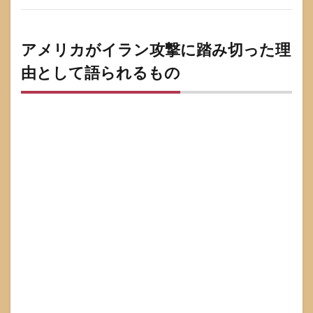
イバ
ーと
代理
アメリカがイラン攻撃に踏み切った理
勢力
が現
由として語られるもの
実的
6.2
長期
化の
サイ
ンは3
つ エ
ネル
ギー
海運
国内
世論
6.3
早期
収束
に向
かう
条件