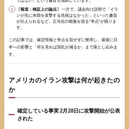
ではない」という趣旨も強調しています。
説明
交渉・
〔報道：検証上の論点〕
一方で、議会向け説明で「イラ
軍事増
ンが先に米国を攻撃する兆候はなかった」といった趣旨
強・情
が伝えられるなど、正当化の根拠を巡る“争点”が残りま
勢急変
す。
の重な
り
この記事では、確定情報と争点を混ぜずに整理し、最後に日
4
本への影響と「何を見れば混乱が減るか」まで落とし込みま
公式
説明
す。
と検
証上
の論
点を
アメリカのイラン攻撃は何が起きたの
比較
する
か
ここ
が知
恵袋
的に
一番
確定している事実 2月28日に攻撃開始が公表
大事
された
5