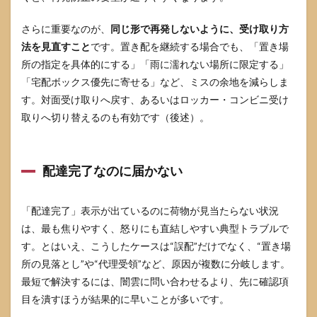
ボッ
クス
さらに重要なのが、
同じ形で再発しないように、受け取り方
運用
法を見直すこと
です。置き配を継続する場合でも、「置き場
の整
え方
所の指定を具体的にする」「雨に濡れない場所に限定する」
「宅配ボックス優先に寄せる」など、ミスの余地を減らしま
5
クレ
す。対面受け取りへ戻す、あるいはロッカー・コンビニ受け
ーム
取りへ切り替えるのも有効です（後述）。
の通
し方
と注
意点
配達完了なのに届かない
5.1
感情
「配達完了」表示が出ているのに荷物が見当たらない状況
的に
書か
は、最も焦りやすく、怒りにも直結しやすい典型トラブルで
ない
す。とはいえ、こうしたケースは“誤配”だけでなく、“置き場
ため
のコ
所の見落とし”や“代理受領”など、原因が複数に分岐します。
ツ
最短で解決するには、闇雲に問い合わせるより、先に確認項
5.2
目を潰すほうが結果的に早いことが多いです。
やっ