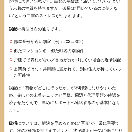
が特に大きい領域です。誤配の場合は「届いていない」とい
け取
り後
う未着の性質を持ちますが、破損は“届いているのに使えな
でも
い”という二重のストレスが生まれます。
対応
でき
る？
誤配
の典型は次の通りです。
7
部屋番号が近い別室（例：203→302）
まと
め
似たマンション名・似た町名の別物件
戸建てで表札がない／番地が分かりにくい場合の近隣誤配
玄関前ではなく共用部に置かれて、別の住人が持っていっ
た可能性
誤配は「荷物がどこに行ったか」が不明瞭になりやすいた
め、先ほどの未着チェックと同様、周辺と代理受領の確認を
済ませたうえで、早めにサポートへ連絡するのが基本になり
ます。
破損
については、解決を早めるために“写真”が非常に重要で
す。次の3種類を押さえておくと、状況説明が一気に楽になり