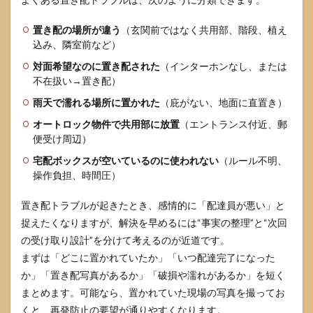
配を
解
置き配の場所が違う
（玄関前ではなく共用部、階段、植え
除・
込み、隣室前など）
調整
する
対面希望なのに置き配された
（インターホンなし、または
不在扱い→置き配）
4.2
受け
雨天で濡れる場所に置かれた
（庇がない、地面に直置き）
取り
方法
オートロック物件で共用部に放置
（エントランス付近、郵
を変
便受け周辺）
える
宅配ボックスが空いているのに使われない
（ルール不明、
（ロ
ッカ
操作負担、時間圧）
ー・
コン
置き配トラブルが起きたとき、感情的に「配達員が悪い」と
ビニ
捉えたくなりますが、解決を早めるには“事実の整理”と“次回
等）
の受け取り設計”を分けて考えるのが近道です。
4.3
まずは「どこに置かれていたか」「いつ配達完了になった
住
所・
か」「置き配写真があるか」「破損や濡れがあるか」を短く
表
まとめます。可能なら、置かれていた現場の写真を撮ってお
札・
くと、再発防止の要望が通りやすくなります。
宅配