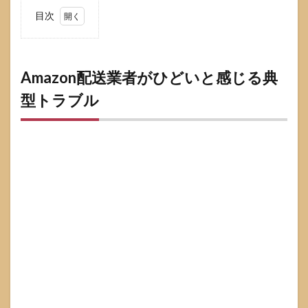
目次
1
Amazon
配送業
者がひ
Amazon配送業者がひどいと感じる典
どいと
型トラブル
感じる
典型ト
ラブル
1.1
置き
配ミ
スと
イン
ター
ホン
無し
1.2
配達
完了
なの
に届