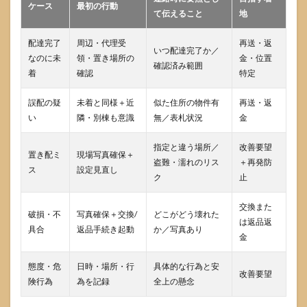
ケース
最初の行動
て伝えること
地
配達完了
周辺・代理受
再送・返
いつ配達完了か／
なのに未
領・置き場所の
金・位置
確認済み範囲
着
確認
特定
誤配の疑
未着と同様＋近
似た住所の物件有
再送・返
い
隣・別棟も意識
無／表札状況
金
指定と違う場所／
改善要望
置き配ミ
現場写真確保＋
盗難・濡れのリス
＋再発防
ス
設定見直し
ク
止
交換また
破損・不
写真確保＋交換/
どこがどう壊れた
は返品返
具合
返品手続き起動
か／写真あり
金
態度・危
日時・場所・行
具体的な行為と安
改善要望
険行為
為を記録
全上の懸念