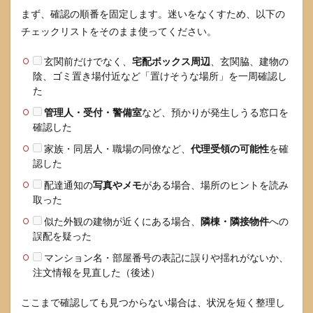
ては
まず、確認の順番を固定します。迷いをなくすため、以下の
いけ
チェックリストをそのまま使ってください。
ない
NG例
玄関前だけでなく、
宅配ボックス周辺
、玄関脇、建物の
5.3
陰、ゴミ置き場付近など「置けそうな場所」を一周確認し
マー
た
ケッ
トプ
管理人・受付・警備室
など、預かりが発生しうる窓口を
レイ
確認した
ス購
入時
家族・同居人・職場の同僚など、
代理受領の可能性
を確
の追
認した
加注
意
配達通知の
写真やメモ
がある場合、場所のヒントを読み
取った
6
よく
似た外観の建物が近くにある場合、
隣棟・隣接物件
への
ある
誤配を疑った
質問
マンション名・部屋番号の表記に誤りや揺れがないか、
6.1
注文情報を見直した（後述）
配送
業者
ここまで確認しても見つからない場合は、状況を短く整理し
に直