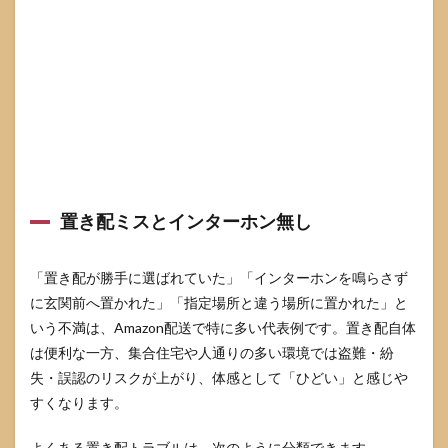
破
損・
誤
配・
置き
配）
3.3
Amazon
に連絡
すると
きのテ
ンプレ
置き配ミスとインターホン無し
4
次か
「置き配が勝手に選ばれていた」「インターホンを鳴らさず
ら困
に玄関前へ置かれた」「指定場所と違う場所に置かれた」と
らな
いた
いう不満は、Amazon配送で特に多い代表例です。置き配自体
めの
は便利な一方、集合住宅や人通りの多い環境では盗難・紛
再発
防止
失・誤認のリスクが上がり、体感として「ひどい」と感じや
策
すくなります。
4.1
置き
よくある置き配トラブルは、次のように分類できます。