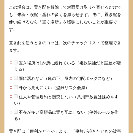
この場合は、置き配を解除して対面受け取りへ寄せるだけで
も、未着・誤配・濡れの多くを減らせます。逆に、置き配を
使い続けるなら「置く場所」を曖昧にしないことが重要で
す。
置き配を使うときのコツは、次のチェックリストで整理でき
ます。
置き場所は1か所に絞れている（複数候補だと誤差が増
える）
雨に濡れない（庇の下、屋内の宅配ボックスなど）
外から見えにくい（盗難リスク低減）
住人や管理規約と衝突しない（共用部放置は揉めやす
い）
不在が多い高額品は置き配にしない（例外ルールを作
る）
置き配は「便利かどうか」より、「事故が起きたときの被害