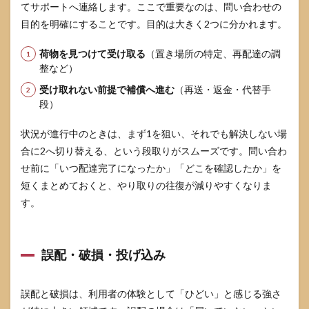
接ク
てサポートへ連絡します。ここで重要なのは、問い合わせの
レー
目的を明確にすることです。目的は大きく2つに分かれます。
ムで
き
荷物を見つけて受け取る
（置き場所の特定、再配達の調
る？
整など）
6.2
受け取れない前提で補償へ進む
（再送・返金・代替手
置き
配写
段）
真は
確認
状況が進行中のときは、まず1を狙い、それでも解決しない場
でき
合に2へ切り替える、という段取りがスムーズです。問い合わ
る？
せ前に「いつ配達完了になったか」「どこを確認したか」を
6.3
短くまとめておくと、やり取りの往復が減りやすくなりま
未着
や盗
す。
難は
補償
され
る？
誤配・破損・投げ込み
6.4
破損
誤配と破損は、利用者の体験として「ひどい」と感じる強さ
は受