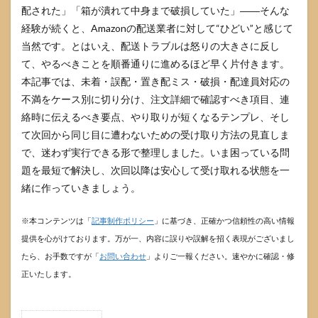
配された」「箱が潰れて中身まで破損していた」――そんな
経験が続くと、Amazonの配送業者に対して“ひどい”と感じて
当然です。とはいえ、配送トラブルは怒りの大きさに反し
て、やるべきことを順番通りに進めるほど早く片付きます。
本記事では、未着・誤配・置き配ミス・破損・配達員対応の
不満をケース別に切り分け、注文詳細で確認すべき項目、連
絡時に伝えるべき要点、やり取りが短くなるテンプレ、そし
て次回から同じ目に遭わないための受け取り方法の見直しま
で、迷わず実行できる形で整理しました。いま困っている問
題を最短で解決し、次回以降は安心して受け取れる状態を一
緒に作っていきましょう。
※本コンテンツは「
記事制作ポリシー
」に基づき、正確かつ信頼性の高い情報
提供を心がけております。万が一、内容に誤りや誤解を招く表現がございまし
たら、お手数ですが「
お問い合わせ
」よりご一報ください。速やかに確認・修
正いたします。