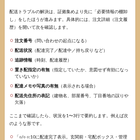
配送トラブルの解決は、証拠集めより先に「必要情報の棚卸
し」をしたほうが進みます。具体的には、注文詳細（注文履
歴）を開いて次を確認します。
注文番号
（問い合わせの起点になる）
配送状況
（配達完了／配達中／持ち戻り など）
追跡情報
（時刻、配達履歴）
置き配指定の有無
（指定していたか、意図せず有効になっ
ていないか）
配達メモや写真の有無
（表示される場合）
配送先住所の表記
（建物名、部屋番号、丁目番地の誤りや
欠落）
ここまで確認したら、状況を1〜3行で要約します。例えば次
のような形です。
「○/○ ○:10に配達完了表示。玄関前・宅配ボックス・管理