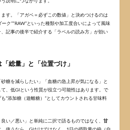
いう説明につながります。
ります。「アガベ＝必ずこの数値」と決めつけるのは
ダーク”“RAW”といった種類や加工度合いによって風味
そ、記事の後半で紹介する「ラベルの読み方」が効い
は「総量」と「位置づけ」
「砂糖を減らしたい」「血糖の急上昇が気になる」と
て、低GIという性質が役立つ可能性はあります。で
も“添加糖（遊離糖）”としてカウントされる甘味料
り良い／悪い」と単純に二択で語るものではなく、
甘
。使うなら、GIだけではなく、1日の摂取量の枠（自