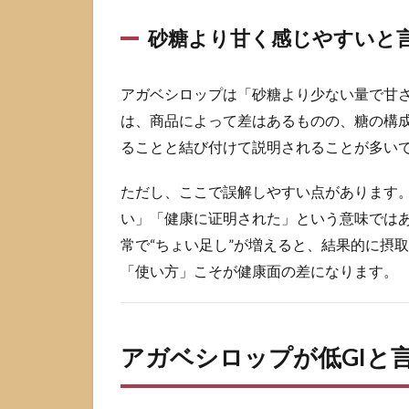
GI
と
砂糖より甘く感じやすいと
言
わ
れ
アガベシロップは「砂糖より少ない量で甘
る
は、商品によって差はあるものの、糖の構
理
由
ることと結び付けて説明されることが多い
2.1
ただし、ここで誤解しやすい点があります
GIと
は何
い」「健康に证明された」という意味では
かを
常で“ちょい足し”が増えると、結果的に摂
短く
理解
「使い方」こそが健康面の差になります。
する
2.2
低GI
アガベシロップが低GIと
の背
景に
ある