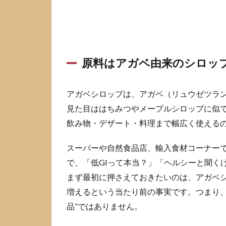
1.2
砂糖
より
甘く
感じ
原料はアガベ由来のシロッ
やす
いと
言わ
アガベシロップは、アガベ（リュウゼツラ
れる
理由
見た目ははちみつやメープルシロップに似
2
飲み物・デザート・料理まで幅広く使える
ア
ガ
スーパーや自然食品店、輸入食材コーナー
ベ
で、「低GIって本当？」「ヘルシーと聞く
シ
ロ
まず最初に押さえておきたいのは、アガベシ
ッ
増えるという当たり前の事実です。つまり、
プ
品”ではありません。
が
低