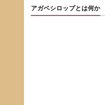
ガ
アガベシロップとは何か
ベ
シ
ロ
ッ
プ
と
は
何
か
1.1
原料
はア
ガベ
由来
のシ
ロッ
プ状
甘味
料