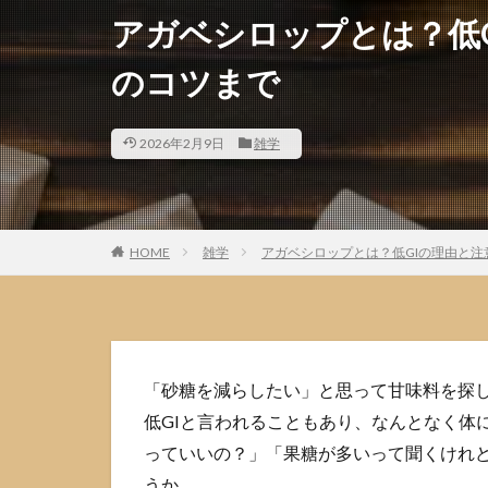
アガベシロップとは？低
のコツまで
2026年2月9日
雑学
HOME
雑学
アガベシロップとは？低GIの理由と
「砂糖を減らしたい」と思って甘味料を探
低GIと言われることもあり、なんとなく体
っていいの？」「果糖が多いって聞くけれ
うか。