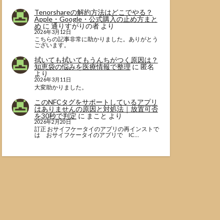
Tenorshareの解約方法はどこでやる？
Apple・Google・公式購入の止め方まと
め
に
通りすがりの者
より
2026年3月12日
こちらの記事非常に助かりました。ありがとう
ございます。
拭いても拭いてもうんちがつく原因は？
知恵袋の悩みを医療情報で整理
に
匿名
より
2026年3月11日
大変助かりました。
このNFCタグをサポートしているアプリ
はありませんの原因と対処法｜放置可否
を30秒で判定
に
まこと
より
2026年2月20日
訂正 おサイフケータイのアプリの再インストで
は おサイフケータイのアプリで IC…