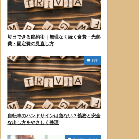
毎日できる節約術｜無理なく続く食費・光熱
費・固定費の見直し方
雑学
自転車のハンドサインは危ない？義務と安全
な出し方をやさしく整理