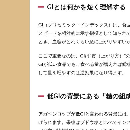
「糖
GIとは何かを短く理解する
の組
成」
GI（グリセミック・インデックス）は、食
2.3
低GI
スピードを相対的に示す指標として知られ
でも
とき、血糖がどれくらい急に上がりやすい
油断
でき
ここで重要なのは、GIは“質（上がり方）”
ない
理由
GIが低い食品でも、食べる量が増えれば総
は
して量を増やすのは逆効果になり得ます。
「総
量」
と
「位
低GIの背景にある「糖の組
置づ
け」
アガベシロップが低GIと言われる背景には
3
ア
げられます。果糖はブドウ糖と比べてイン
ガ