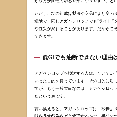
がり方が比較的ゆるやかになりやすい、と
ベ
シ
ただし、糖の組成は製法や商品により変わ
ロ
ッ
危険で、同じアガベシロップでも“ライト”“
プ
や性質が変わることがあります。だからこ
の
てきます。
メ
リ
ッ
ト
低GIでも油断できない理由
と
デ
メ
アガベシロップを検討する人は、たいてい
リ
ッ
いった目的を持っています。その目的に対し
ト
すが、もう一段大事なのは、アガベシロップ
3.1
だという点です。
メリ
ット
言い換えると、アガベシロップは「砂糖よ
は
味を足す行為をどう管理するか
の一手段です