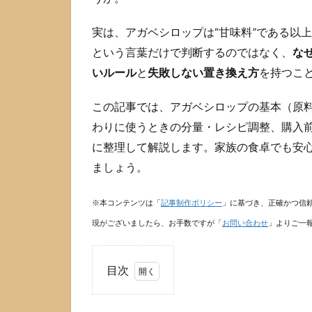
実は、アガベシロップは“甘味料”である以
という言葉だけで判断するのではなく、
な
いルール
と
失敗しない置き換え方
を持つこ
この記事では、アガベシロップの基本（原料
わりに使うときの分量・レシピ調整、購入
に整理して解説します。家族の食卓でも安心
ましょう。
※本コンテンツは「
記事制作ポリシー
」に基づき、正確かつ信
現がございましたら、お手数ですが「
お問い合わせ
」よりご一
目次
1
ア