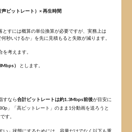
声ビットレート）× 再生時間
Bに落とすには概算の単位換算が必要ですが、実務上は
で何秒いけるか」を先に見積もると失敗が減ります。
場合を考えます。
.3Mbps）
とします。
指すなら
合計ビットレートは約1.3Mbps前後
が目安に
080p」「高ビットレート」のまま1分動画を送ろうと
果です。
見やすい」状態にするためには、容量だけでなく以下も重