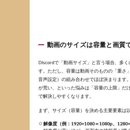
ップロ
ード上
限
1.3
スマ
ホの
動画
動画のサイズは容量と画質
品質
設定
がサ
Discordで「動画サイズ」と言う場合、
イズ
す。ただし、容量は動画そのものの「重さ」
に与
音声設定）の組み合わせでほぼ決まります。し
える
影響
が荒い、といった悩みは「容量の上限」だ
2
で解決しやすくなります。
Discord
動画サ
まず、サイズ（容量）を決める主要要素は
イズを
上限内
解像度（例：1920×1080＝1080p、1280×
に収め