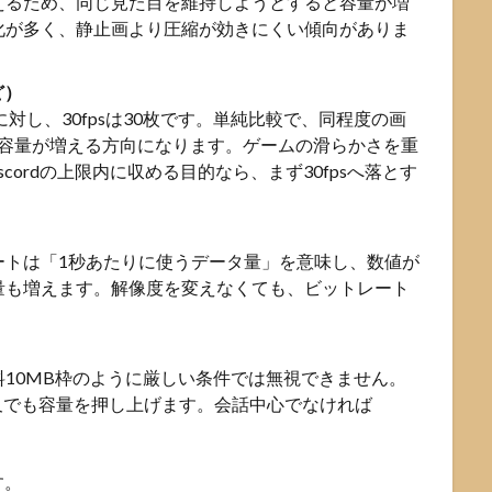
えるため、同じ見た目を維持しようとすると容量が増
化が多く、静止画より圧縮が効きにくい傾向がありま
ど）
のに対し、30fpsは30枚です。単純比較で、同程度の画
く、容量が増える方向になります。ゲームの滑らかさを重
scordの上限内に収める目的なら、まず30fpsへ落とす
ートは「1秒あたりに使うデータ量」を意味し、数値が
量も増えます。解像度を変えなくても、ビットレート
10MB枠のように厳しい条件では無視できません。
短尺でも容量を押し上げます。会話中心でなければ
。
す。