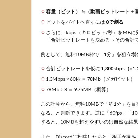
500MB
で送る
容量（ビット） ≒（動画ビットレート＋音
ための
ビットをバイトへ直すには
おすす
8で割る
め設定
さらに、kbps（キロビット/秒）をM
2.4
「合計ビットレートを決める→その合計
容量
の早
例として、無料10MB枠で「1分」を狙う
見表
と計
合計ビットレートを仮に
1,300kbps（=1
算方
法
1.3Mbps × 60秒 ＝ 78Mb（メガビット）
3
78Mb ÷ 8 ＝ 9.75MB（概算）
Discord
で動画
この計算から、無料10MBで「約1分」を目
サイズ
なる、と判断できます。逆に「60fps」「1
を小さ
すると、10MBを超えやすいのは自然な結
くする
手順
また、Discordに投稿したあと「相手が