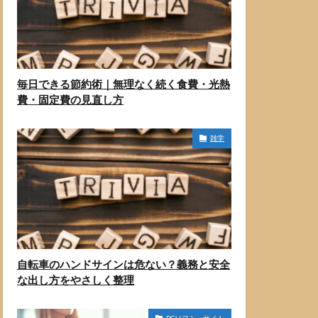
毎日できる節約術｜無理なく続く食費・光熱
費・固定費の見直し方
雑学
自転車のハンドサインは危ない？義務と安全
な出し方をやさしく整理