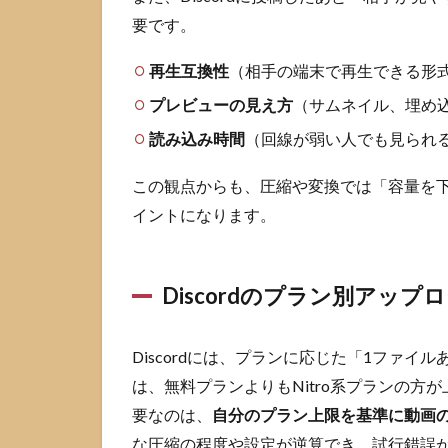
3.1
要です。
スマ
ホで
でき
再生互換性
（相手の端末で再生できる形
る最
プレビューの見え方
（サムネイル、埋め
短手
順
読み込み時間
（回線が弱い人でも見られ
3.2
この観点からも、圧縮や変換では「容量を
PCで
確実
イントになります。
に圧
縮す
る手
Discordのプラン別アップ
順
3.3
切り
Discordには、プランに応じた「1ファ
出
は、無料プランよりもNitro系プランの
し・
要なのは、
自分のプラン上限を基準に動画
分割
で対
な圧縮の程度や設定が逆算でき、試行錯誤