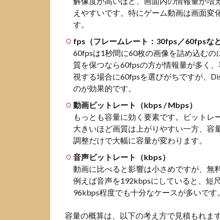
解像度が高いほど、画面内の情報量が増
る設定
えやすいです。特にゲーム動画は画面変
目安
す。
2.1
fps（フレームレート：30fps／60fpsな
10MB
60fpsは1秒間に60枚の画像を詰め込む
で送
るた
質を保つなら60fpsの方が情報量が多
めの
視する場合に60fpsを選びがちですが、Di
おす
のが効果的です。
すめ
動画ビットレート（kbps / Mbps）
設定
もっとも容量に効く要素です。ビットレ
2.2
大きいほど画質は上がりやすい一方、容
50MB
調整だけで大幅に容量が変わります。
で送
るた
音声ビットレート（kbps）
めの
動画に比べると影響は小さめですが、無料
おす
例えば音声を192kbpsにしていると、
すめ
96kbps程度でも十分なケースが多いです
設定
2.3
容量の概算は、以下の考え方で見積もれま