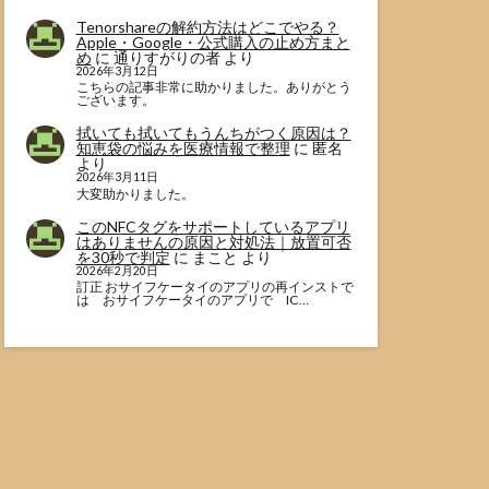
Tenorshareの解約方法はどこでやる？
Apple・Google・公式購入の止め方まと
め
に
通りすがりの者
より
2026年3月12日
こちらの記事非常に助かりました。ありがとう
ございます。
拭いても拭いてもうんちがつく原因は？
知恵袋の悩みを医療情報で整理
に
匿名
より
2026年3月11日
大変助かりました。
このNFCタグをサポートしているアプリ
はありませんの原因と対処法｜放置可否
を30秒で判定
に
まこと
より
2026年2月20日
訂正 おサイフケータイのアプリの再インストで
は おサイフケータイのアプリで IC…