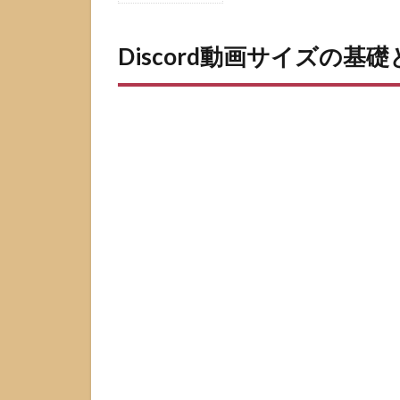
Discord
動画サ
Discord動画サイズの基
イズの
基礎と
上限の
考え方
1.1
動画
のサ
イズ
は容
量と
画質
で決
まる
1.2
Discord
のプラ
ン別ア