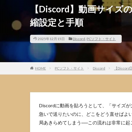
【Discord】動画サイ
縮設定と手順
2025年12月15日
Discord
,
PCソフト・サイト
HOME
PCソフト・サイト
Discord
【Disc
Discordに動画を貼ろうとして、「サイ
急いで送りたいのに、どこをどう直せばよ
局あきらめてしまう──この流れは非常に起