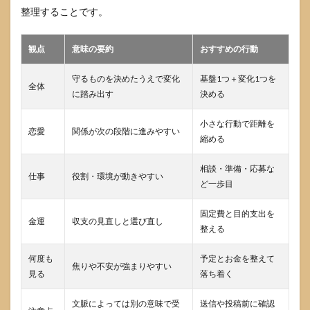
整理することです。
6.1
4545
を見
観点
意味の要約
おすすめの行動
たら
本当
守るものを決めたうえで変化
基盤1つ＋変化1つを
に運
全体
命が
に踏み出す
決める
変わ
る
小さな行動で距離を
の？
恋愛
関係が次の段階に進みやすい
縮める
6.2
4545
相談・準備・応募な
仕事
役割・環境が動きやすい
とツ
ど一歩目
イン
レイ
固定費と目的支出を
は関
金運
収支の見直しと選び直し
係あ
整える
る？
何度も
予定とお金を整えて
6.3
焦りや不安が強まりやすい
見る
落ち着く
4545
を人
に送
文脈によっては別の意味で受
送信や投稿前に確認