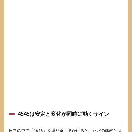
事と
金運
の流
れ
3.1
仕事
は役
割拡
大と
環境
変化
の前
触れ
3.2
転職
や異
動で
迷う
とき
の判
4545は安定と変化が同時に動くサイン
断基
準
日常の中で「4545」を繰り返し見かけると、ただの偶然とは
3.3