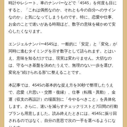
時計やレシート、車のナンバーなどで「4545」を何度も目に
すると、「これは偶然なのか、それとも今の自分へのサイン
なのか」と気になってしまうものです。特に、恋愛や仕事、
お金のことで迷いがある時期ほど、数字の意味を確かめて安
心したくなります。
エンジェルナンバー4545は、一般的に「安定」と「変化」が
同時に進むタイミングを示す数字として語られます。とはい
え、意味を知るだけでは、現実は変わりません。大切なの
は、守るべき基盤を決めたうえで、無理のない一歩を選び、
変化を“続けられる形”に整えることです。
本記事では、4545の基本的な捉え方を30秒で整理したうえ
で、恋愛（片思い・交際・復縁）、仕事（転職・異動）、金
運（収支の再設計）の場面別に「今やるべきこと」を具体化
します。さらに、迷いを減らすチェックリストと7日間の行動
プランも用意しました。読み終えたときには、4545に振り回
されるのではなく、自分の意思で次の一手を選べるようにな