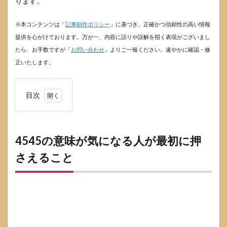
ります。
※本コンテンツは「
記事制作ポリシー
」に基づき、正確かつ信頼性の高い情報
提供を心がけております。万が一、内容に誤りや誤解を招く表現がございまし
たら、お手数ですが「
お問い合わせ
」よりご一報ください。速やかに確認・修
正いたします。
目次
1
4545
の意
味が
4545の意味が気になる人が最初に押
気に
さえること
なる
人が
最初
に押
さえ
るこ
と
1.1