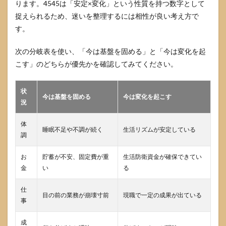
ります。4545は「安定×変化」という性質を持つ数字として
捉えられるため、迷いを整理するには相性が良い考え方で
す。
次の分岐表を使い、「今は基盤を固める」と「今は変化を起
こす」のどちらが優先かを確認してみてください。
状
今は基盤を固める
今は変化を起こす
況
体
睡眠不足や不調が続く
生活リズムが安定している
調
お
貯蓄が不安、固定費が重
生活防衛資金が確保できてい
金
い
る
仕
目の前の業務が崩壊寸前
現職で一定の成果が出ている
事
成