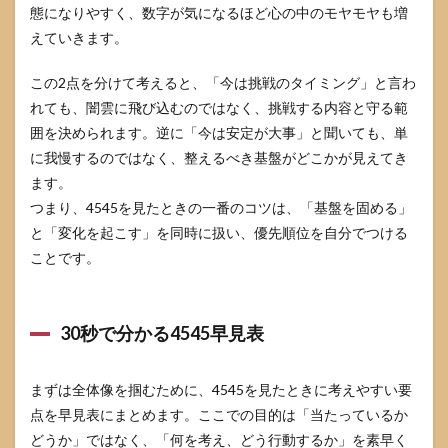
態になりやすく、数字が気になるほど心の中のモヤモヤも増
ック
リス
えていきます。
ト
5.2
この2点を分けて考えると、「今は挑戦のタイミング」と言わ
7日間
れても、闇雲に飛び込むのではなく、挑戦する内容と守る範
の行
囲を決められます。逆に「今は安定が大事」と聞いても、単
動プ
ラン
に我慢するのではなく、整えるべき基盤がどこかが見えてき
ます。
5.3
つまり、4545を見たときの一番のコツは、「基盤を固める」
判断
に迷
と「変化を起こす」を同時に扱い、優先順位を自分でつける
うと
ことです。
きの
分岐
表
6
30秒で分かる4545早見表
4545
に関
する
まずは全体像を掴むために、4545を見たときに考えやすい要
よく
点を早見表にまとめます。ここでの目的は「当たっているか
ある
どうか」ではなく、「何を考え、どう行動するか」を素早く
質問