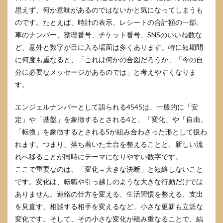
思えず、何か意味があるのではないかと気になってしまうも
金運
は収
のです。たとえば、時計の表示、レシートの合計額の一部、
支の
車のナンバー、整理番号、チケット番号、SNSのいいね数な
再設
計が
ど、意外と数字が目に入る場面は多くあります。特に短期間
テー
に何度も重なると、「これは何かの合図だろうか」「今の自
マ
分に必要なメッセージがあるのでは」と考えやすくなりま
3.4
す。
投資
や大
エンジェルナンバーとして語られる4545は、一般的に「安
きな
買い
定」や「基盤」を象徴するとされる4と、「変化」や「自由」
物で
「転換」を象徴するとされる5が組み合わさった形として扱わ
気を
れます。つまり、落ち着いた土台を整えることと、新しい流
つけ
たい
れへ移ることが同時にテーマになりやすい数字です。
こと
ここで重要なのは、「変化＝大きな決断」と短絡しないこと
4
です。変化は、転職や引っ越しのような大きな行動だけでは
4545
ありません。連絡の仕方を変える、生活習慣を整える、支出
を何
度も
を見直す、相談する相手を変えるなど、小さな更新も立派な
見る
変化です。そして、その小さな変化が積み重なることで、結