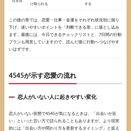
注意点
って
け取られる
する
も大
丈
夫？
この後の章では、恋愛・仕事・金運をそれぞれ状況別に掘り
6.4
下げ、迷いやすいポイントを「判断できる形」に落とし込み
最後
ます。最後には、今日できるチェックリストと、7日間の行動
に
プランも用意していますので、読んだ後に行動へつなげやす
いはずです。
4545が示す恋愛の流れ
恋人がいない人に起きやすい変化
恋人がいない状態で4545が気になるときは、「出会いが近
い」といった言い方で語られることもありますが、より現実
的には「出会い方や関わり方を更新するタイミング」と捉え