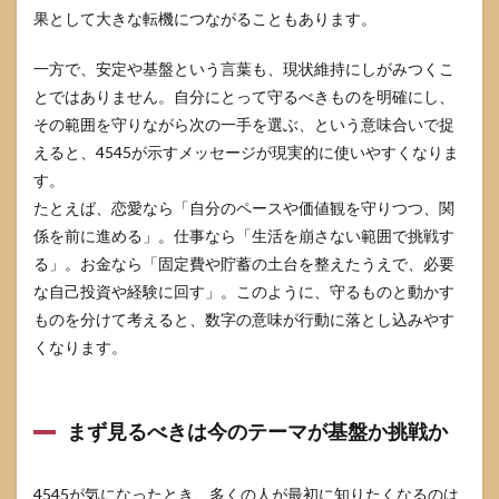
前兆
果として大きな転機につながることもあります。
と注
意点
一方で、安定や基盤という言葉も、現状維持にしがみつくこ
4.1
とではありません。自分にとって守るべきものを明確にし、
頻繁
に見
その範囲を守りながら次の一手を選ぶ、という意味合いで捉
ると
えると、4545が示すメッセージが現実的に使いやすくなりま
きに
す。
起き
やす
たとえば、恋愛なら「自分のペースや価値観を守りつつ、関
い心
係を前に進める」。仕事なら「生活を崩さない範囲で挑戦す
理
る」。お金なら「固定費や貯蓄の土台を整えたうえで、必要
4.2
な自己投資や経験に回す」。このように、守るものと動かす
焦っ
て動
ものを分けて考えると、数字の意味が行動に落とし込みやす
く前
くなります。
に整
える
ポイ
ント
まず見るべきは今のテーマが基盤か挑戦か
4.3
警告
4545が気になったとき、多くの人が最初に知りたくなるのは
とし