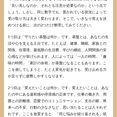
て受
「良い兆しなのか、それとも注意が必要なのか」という点で
け取
しょう。しかし、同じ数字でも、置かれている状況によって
るべ
きサ
受け取り方は大きく変わります。そこで、いきなり答えを決
イン
めつける前に、次の2つだけ整理してみてください。
例
5
1つ目は「守りたい基盤は何か」です。基盤とは、あなたの生
4545
活や心を支える土台です。たとえば、健康、睡眠、家族との
を見
関係、住環境、最低限の生活費、学びの継続、人間関係の安
たと
きに
心感などが挙げられます。人によっては「一人の時間」「趣
やる
味の時間」「家計の余裕」が基盤になることもあります。こ
こと
こを崩してしまうと、たとえ変化が起きても、受け止める力
チェ
ック
が足りずに疲弊しやすくなります。
リス
ト
2つ目は「変えたいことは何か」です。変えたいことは、あな
5.1
たの中にある違和感や停滞感の正体です。仕事の働き方、周
今日
囲との距離感、恋愛でのコミュニケーション、支出の癖、将
やる
こと5
来への不安、行動の少なさなど、思い当たることは人それぞ
つの
れです。ここを放置すると、「同じ悩みが繰り返される」状
チェ