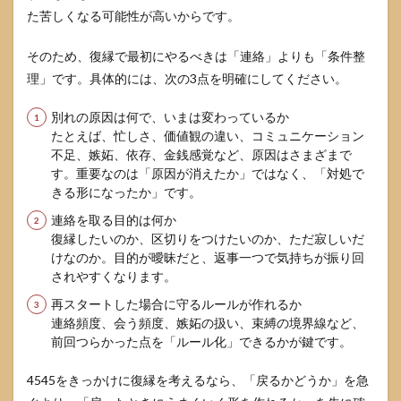
た苦しくなる可能性が高いからです。
そのため、復縁で最初にやるべきは「連絡」よりも「条件整
理」です。具体的には、次の3点を明確にしてください。
別れの原因は何で、いまは変わっているか
たとえば、忙しさ、価値観の違い、コミュニケーション
不足、嫉妬、依存、金銭感覚など、原因はさまざまで
す。重要なのは「原因が消えたか」ではなく、「対処で
きる形になったか」です。
連絡を取る目的は何か
復縁したいのか、区切りをつけたいのか、ただ寂しいだ
けなのか。目的が曖昧だと、返事一つで気持ちが振り回
されやすくなります。
再スタートした場合に守るルールが作れるか
連絡頻度、会う頻度、嫉妬の扱い、束縛の境界線など、
前回つらかった点を「ルール化」できるかが鍵です。
4545をきっかけに復縁を考えるなら、「戻るかどうか」を急