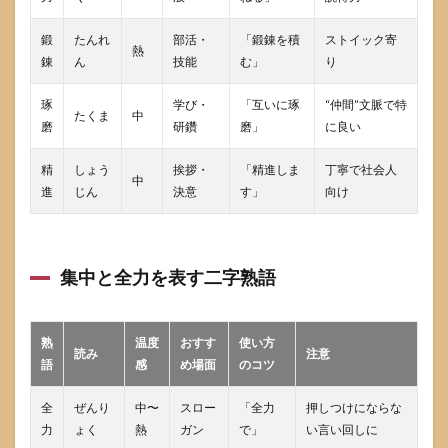
字熟
語は
どう
鍛
たんれ
部活・
「鍛錬を積
ストイック寄
熱
使い
錬
ん
技能
む」
り
分け
ます
琢
学び・
「互いに琢
“仲間”文脈で特
か
たくま
中
磨
研鑽
磨」
に良い
10
まと
精
しょう
挨拶・
「精進しま
丁寧で社会人
め 二
中
進
じん
決意
す」
向け
字熟
語で
前向
きな
気持
集中と全力を表す二字熟語
ちを
言葉
にす
熟
る
温度
おすす
使い方
読み
注意
語
感
め場面
のコツ
11
参考
全
ぜんり
中〜
スロー
「全力
押しつけにならな
にし
力
ょく
熱
ガン
で」
い言い回しに
た情