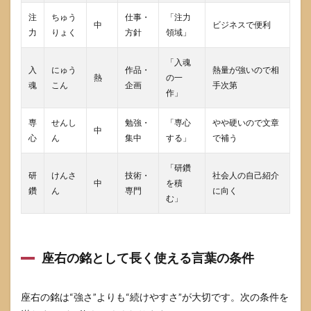
報源
注
ちゅう
仕事・
「注力
中
ビジネスで便利
力
りょく
方針
領域」
「入魂
入
にゅう
作品・
熱量が強いので相
熱
の一
魂
こん
企画
手次第
作」
専
せんし
勉強・
「専心
やや硬いので文章
中
心
ん
集中
する」
で補う
「研鑽
研
けんさ
技術・
社会人の自己紹介
中
を積
鑽
ん
専門
に向く
む」
座右の銘として長く使える言葉の条件
座右の銘は“強さ”よりも“続けやすさ”が大切です。次の条件を