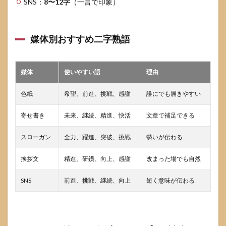
SNS：
8〜12字
（一言で印象）
媒体別おすすめ二字熟語
媒体
使いやすい語
理由
色紙
希望、前進、挑戦、感謝
誰にでも届きやすい
寄せ書き
未来、継続、精進、快活
文章で補足できる
スローガン
全力、躍進、突破、挑戦
勢いが伝わる
挨拶文
精進、研鑽、向上、感謝
改まった場でも自然
SNS
前進、挑戦、継続、向上
短く意味が伝わる