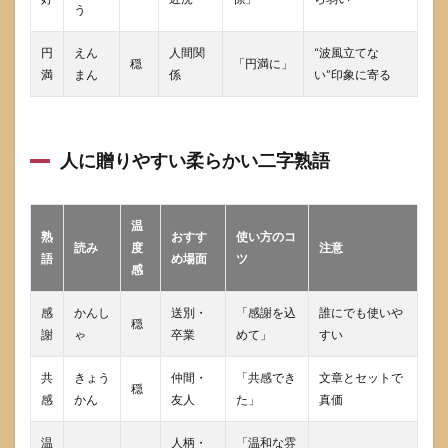
う
円
えん
人間関
“波風立てな
穏
「円満に」
満
まん
係
い”印象に寄る
人に贈りやすい柔らかい二字熟語
温
熟
おすす
使い方のコ
読み
度
注意
語
め場面
ツ
感
感
かんし
送別・
「感謝を込
誰にでも使いや
穏
謝
ゃ
卒業
めて」
すい
共
きょう
仲間・
「共感でき
文章とセットで
穏
感
かん
友人
た」
真価
温
人柄・
「温和な雰