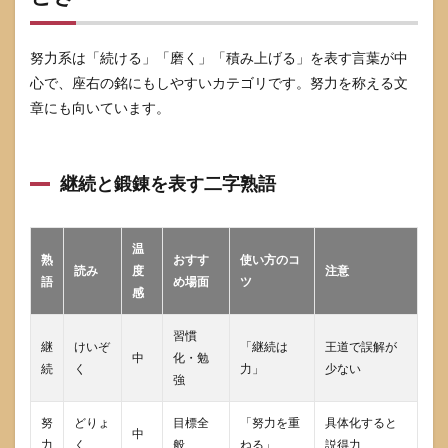
9.3
勝敗
努力系は「続ける」「磨く」「積み上げる」を表す言葉が中
語は
絶対
心で、座右の銘にもしやすいカテゴリです。努力を称える文
に避
章にも向いています。
ける
べき
です
か
継続と鍛錬を表す二字熟語
9.4
座右
の銘
温
に向
熟
おすす
使い方のコ
読み
度
注意
く言
語
め場面
ツ
葉は
感
どれ
です
習慣
か
継
けいぞ
「継続は
王道で誤解が
中
化・勉
続
く
力」
少ない
9.5
強
二字
熟語
努
どりょ
目標全
「努力を重
具体化すると
と四
中
力
く
般
ねる」
説得力