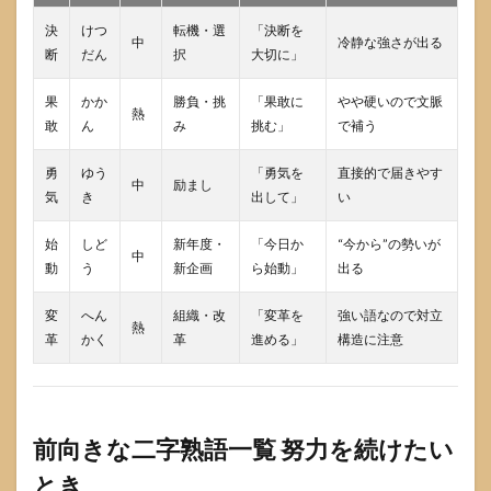
難読
の二
決
けつ
転機・選
「決断を
中
冷静な強さが出る
字熟
断
だん
択
大切に」
語は
使っ
果
かか
勝負・挑
「果敢に
やや硬いので文脈
ても
熱
敢
大丈
ん
み
挑む」
で補う
夫で
すか
勇
ゆう
「勇気を
直接的で届きやす
中
励まし
気
き
出して」
い
9.2
“かっ
こい
始
しど
新年度・
「今日か
“今から”の勢いが
中
い”を
動
う
新企画
ら始動」
出る
優先
する
変
へん
組織・改
「変革を
強い語なので対立
と
熱
革
かく
革
進める」
構造に注意
き、
最低
限の
安全
策は
あり
前向きな二字熟語一覧 努力を続けたい
ます
とき
か