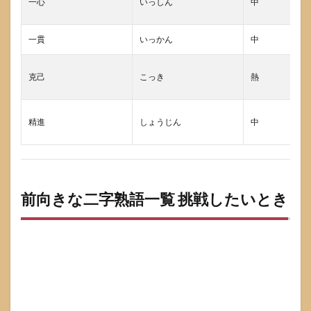
一心
いっしん
中
しに
くい
字数
一貫
いっかん
中
の目
安
克己
こっき
熱
7.2
媒体
別お
精進
しょうじん
中
すす
め二
字熟
語
8
前向きな二字熟語一覧 挑戦したいとき
その
まま
使え
る例
文テ
ンプ
レ
前向
きな
二字