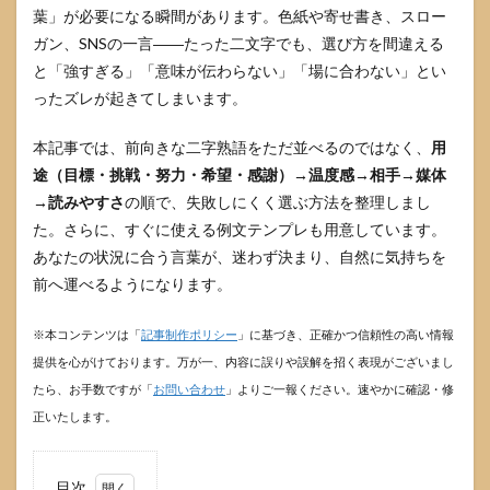
葉」が必要になる瞬間があります。色紙や寄せ書き、スロー
ガン、SNSの一言――たった二文字でも、選び方を間違える
と「強すぎる」「意味が伝わらない」「場に合わない」とい
ったズレが起きてしまいます。
本記事では、前向きな二字熟語をただ並べるのではなく、
用
途（目標・挑戦・努力・希望・感謝）→温度感→相手→媒体
→読みやすさ
の順で、失敗しにくく選ぶ方法を整理しまし
た。さらに、すぐに使える例文テンプレも用意しています。
あなたの状況に合う言葉が、迷わず決まり、自然に気持ちを
前へ運べるようになります。
※本コンテンツは「
記事制作ポリシー
」に基づき、正確かつ信頼性の高い情報
提供を心がけております。万が一、内容に誤りや誤解を招く表現がございまし
たら、お手数ですが「
お問い合わせ
」よりご一報ください。速やかに確認・修
正いたします。
目次