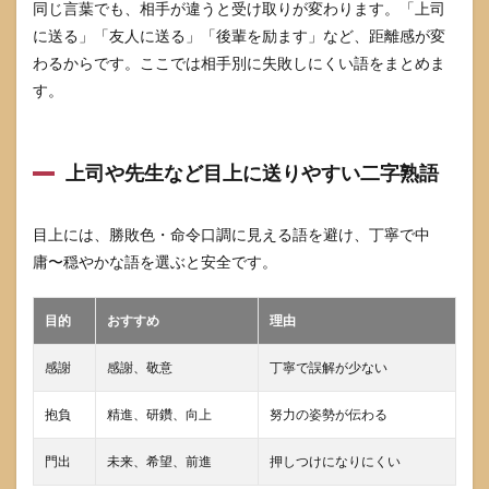
同じ言葉でも、相手が違うと受け取りが変わります。「上司
に送る」「友人に送る」「後輩を励ます」など、距離感が変
わるからです。ここでは相手別に失敗しにくい語をまとめま
す。
上司や先生など目上に送りやすい二字熟語
目上には、勝敗色・命令口調に見える語を避け、丁寧で中
庸〜穏やかな語を選ぶと安全です。
目的
おすすめ
理由
感謝
感謝、敬意
丁寧で誤解が少ない
抱負
精進、研鑽、向上
努力の姿勢が伝わる
門出
未来、希望、前進
押しつけになりにくい