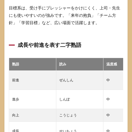
ぶ
目標系は、受け手にプレッシャーをかけにくく、上司・先生
6.1
にも使いやすいのが強みです。「来年の抱負」「チーム方
上司
や先
針」「学習目標」など、広い場面で活躍します。
生な
ど目
上に
送り
成長や前進を表す二字熟語
やす
い二
字熟
熟語
読み
温度感
語
6.2
友人
前進
ぜんしん
中
に贈
りや
すい
進歩
しんぽ
中
二字
熟語
向上
こうじょう
中
6.3
後輩
や部
成長
せいちょう
中