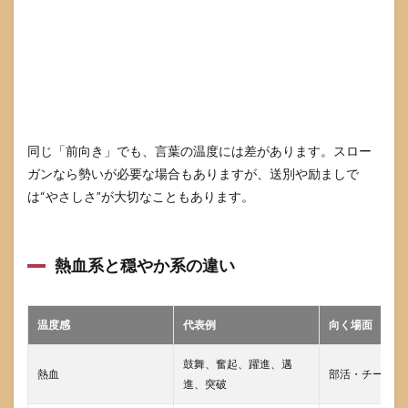
継続
と鍛
錬を
表す
二字
熟語
4.2
集中
同じ「前向き」でも、言葉の温度には差があります。スロー
と全
ガンなら勢いが必要な場合もありますが、送別や励ましで
力を
表す
は“やさしさ”が大切なこともあります。
二字
熟語
4.3
熱血系と穏やか系の違い
座右
の銘
とし
て長
温度感
代表例
向く場面
く使
える
鼓舞、奮起、躍進、邁
言葉
熱血
部活・チーム・
進、突破
の条
件