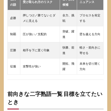
やす
受け取られ方のリスク
ニュアンス
の語
候補
い柔
らか
い二
押しつけ／勝てないとダ
全力、挑
プロセスを肯定
必勝
字熟
メに見える
戦
する
語
突破、躍
5.3
制覇
圧が強い／支配的
壁を越える方向
お祝
進
いと
励ま
快勝、前
軽さ・前向きに
圧勝
しで
相手を下に置く印象
進
寄せる
言葉
を変
える
開拓、飛
未来を切り開く
征服
攻撃性が強い
コツ
躍
方向
6
相手
別に
前向
前向きな二字熟語一覧 目標を立てたい
きな
二字
とき
熟語
を選