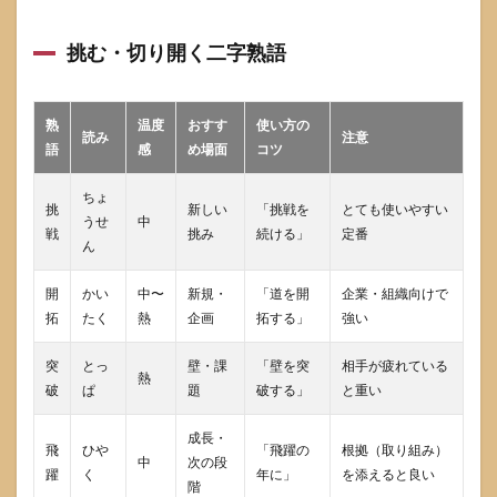
8.3
挑む・切り開く二字熟語
寄せ
書き
にち
ょう
熟
温度
おすす
使い方の
どい
読み
注意
語
感
め場面
コツ
いテ
ンプ
レ
ちょ
挑
新しい
「挑戦を
とても使いやすい
30〜
うせ
中
45字
戦
挑み
続ける」
定番
ん
8.4
異
開
かい
中〜
新規・
「道を開
企業・組織向けで
動・
拓
たく
熱
企画
拓する」
強い
入
社・
突
とっ
壁・課
「壁を突
相手が疲れている
卒業
熱
の挨
破
ぱ
題
破する」
と重い
拶文
に使
成長・
える
飛
ひや
「飛躍の
根拠（取り組み）
中
次の段
テン
躍
く
年に」
を添えると良い
階
プレ