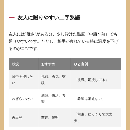
友人に贈りやすい二字熟語
友人には“近さ”がある分、少し砕けた温度（中庸〜熱）でも
通りやすいです。ただし、相手が疲れている時は温度を下げ
るのがコツです。
状況
おすすめ
ひと言例
背中を押した
挑戦、勇気、突
「挑戦、応援してる」
い
破
感謝、快活、希
ねぎらいたい
「希望は消えない」
望
「前進、ゆっくりで大丈
再出発
前進、光明
夫」