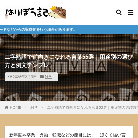
行う場合があります。
二字熟語で前向きになれる言葉55選｜用途別の選び
方と例文テンプレ
2026年2月5日
雑学
HOME
雑学
二字熟語で前向きになれる言葉55選｜用途別の選び方
新年度や卒業、異動、転職などの節目には、「短くて強い言