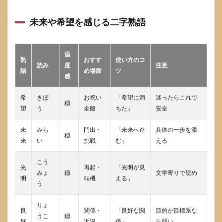
未来や希望を感じる二字熟語
温
熟
おすす
使い方のコ
読み
度
注意
語
め場面
ツ
感
希
きぼ
お祝い
「希望に満
迷ったらこれで
穏
望
う
全般
ちた」
安全
未
みら
門出・
「未来へ進
具体の一歩を添
穏
来
い
挑戦
む」
える
こう
光
再起・
「光明が見
みょ
穏
文学寄りで硬め
明
転機
える」
う
りょ
良
関係・
「良好な関
目的が目標系な
うこ
穏
好
近況
係」
ら弱い