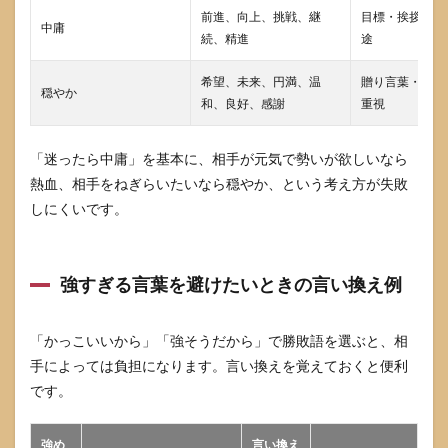
前進、向上、挑戦、継
目標・挨拶文・
5
中庸
続、精進
途
前向
きな
二字
希望、未来、円満、温
贈り言葉・送別
穏やか
熟語
和、良好、感謝
重視
一覧
希望
を持
「迷ったら中庸」を基本に、相手が元気で勢いが欲しいなら
ちた
熱血、相手をねぎらいたいなら穏やか、という考え方が失敗
いと
き
しにくいです。
5.1
未来
や希
強すぎる言葉を避けたいときの言い換え例
望を
感じ
る二
「かっこいいから」「強そうだから」で勝敗語を選ぶと、相
字熟
手によっては負担になります。言い換えを覚えておくと便利
語
です。
5.2
人に
贈り
強め
言い換え