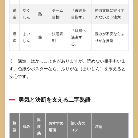
8.5
躍
やく
チーム
「躍進を
勝敗文脈に寄りす
SNSプ
熱
進
しん
目標
目指す」
ぎないよう注意
ロフ
ィー
ルに
「目標へ
邁
まい
決意表
読みが不安ならふ
合う
熱
邁進す
進
しん
明
りがな推奨
一言
る」
テン
プレ
8〜12
※「邁進」はかっこよさがありますが、読めない相手もいま
字
す。色紙やポスターなら、ふりがな（まいしん）を添えると
9
安心です。
よく
ある
質問
前向
勇気と決断を支える二字熟語
きな
二字
熟語
の選
温
熟
おすすめ
使い方の
び方
読み
度
注意
語
場面
コツ
感
9.1