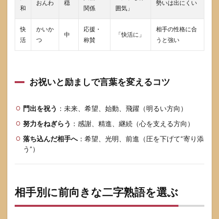
おんわ
穏
勢いは出にくい
和
関係
囲気」
快
かいか
応援・
相手の性格に合
中
「快活に」
活
つ
称賛
うと強い
お祝いと励ましで言葉を変えるコツ
門出を祝う
：未来、希望、始動、飛躍（明るい方向）
努力をねぎらう
：感謝、精進、継続（心を支える方向）
落ち込んだ相手へ
：希望、光明、前進（圧を下げて“寄り添
う”）
相手別に前向きな二字熟語を選ぶ