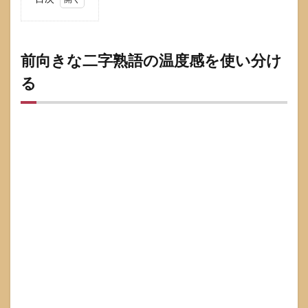
1
前向
きな
二字
前向きな二字熟語の温度感を使い分け
熟語
る
の温
度感
を使
い分
ける
1.1
熱血
系と
穏や
か系
の違
い
1.2
強す
ぎる
言葉
を避