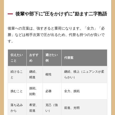
後輩や部下に“圧をかけずに”励ます二字熟語
後輩への言葉は、強すぎると重荷になります。「全力」「必
勝」などは相手次第で圧が出るため、代替も持つのが良いで
す。
伝えたい
おすす
避けたい
代替案
こと
め
例
続けるこ
継続、
継続、積上（ニュアンスが柔
根性
と
精進
らかい）
挑戦、
挑むこと
必勝
全力、挑戦
始動
落ち込み
希望、
克己（強
前進、光明
から
前進
い）