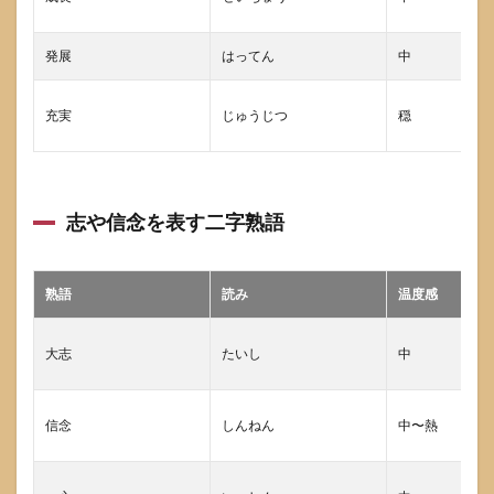
下
に“圧
をか
発展
はってん
中
けず
に”励
ます
充実
じゅうじつ
穏
二字
熟語
7
媒体
別に
志や信念を表す二字熟語
前向
きな
二字
熟語
読み
温度感
熟語
を使
い分
大志
たいし
中
ける
7.1
色紙
信念
しんねん
中〜熱
や寄
せ書
きで
失敗