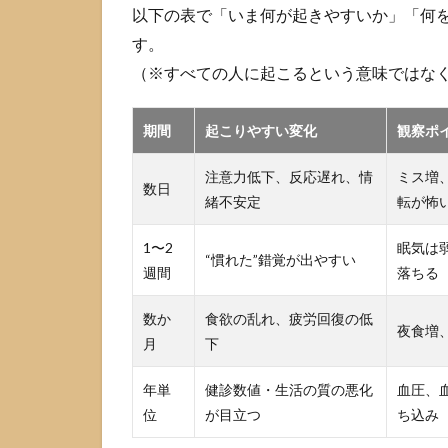
以下の表で「いま何が起きやすいか」「何
か
を
す。
正
（※すべての人に起こるという意味ではな
し
く
理
期間
起こりやすい変化
観察ポ
解
す
注意力低下、反応遅れ、情
ミス増
る
数日
緒不安定
転が怖
2.1
ショ
1〜2
眠気は
“慣れた”錯覚が出やすい
ート
週間
落ちる
スリ
ーパ
数か
食欲の乱れ、疲労回復の低
ーは
夜食増
月
下
睡眠
時間
年単
が短
健診数値・生活の質の悪化
血圧、
い人
位
が目立つ
ち込み
では