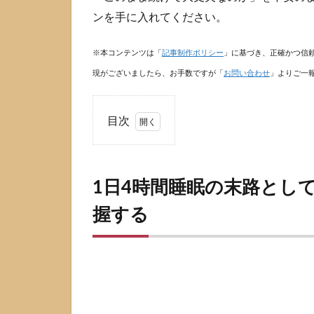
ンを手に入れてください。
※本コンテンツは「
記事制作ポリシー
」に基づき、正確かつ信
現がございましたら、お手数ですが「
お問い合わせ
」よりご一
目次
1
1日
4時
1日4時間睡眠の末路とし
間
睡
握する
眠
の
末
路
と
し
て