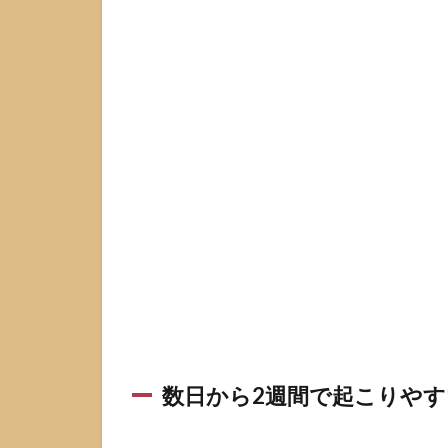
起
こ
り
や
す
い
変
化
を
時
間
軸
で
把
握
す
る
1.1
数日から2週間で起こりや
数日
から2
週間