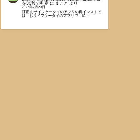
を30秒で判定
に
まこと
より
2026年2月20日
訂正 おサイフケータイのアプリの再インストで
は おサイフケータイのアプリで IC…