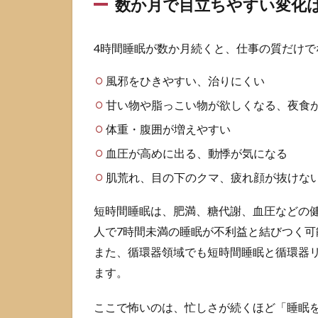
数か月で目立ちやすい変化
力の
低下
1.3
4時間睡眠が数か月続くと、仕事の質だけ
年単
位で
風邪をひきやすい、治りにくい
心配
が増
甘い物や脂っこい物が欲しくなる、夜食
える
体重・腹囲が増えやすい
のは
生活
血圧が高めに出る、動悸が気になる
習慣
肌荒れ、目の下のクマ、疲れ顔が抜けな
病と
長期
リス
短時間睡眠は、肥満、糖代謝、血圧などの
ク
人で7時間未満の睡眠が不利益と結びつく可
1.4
また、循環器領域でも短時間睡眠と循環器
時間
ます。
軸で
見え
ここで怖いのは、忙しさが続くほど「睡眠
る化