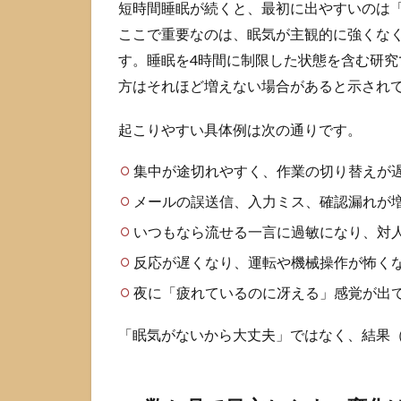
短時間睡眠が続くと、最初に出やすいのは
で起
ここで重要なのは、眠気が主観的に強くな
こり
やす
す。睡眠を4時間に制限した状態を含む研
い変
方はそれほど増えない場合があると示され
化は
注意
力と
起こりやすい具体例は次の通りです。
感情
の揺
集中が途切れやすく、作業の切り替えが
れ
メールの誤送信、入力ミス、確認漏れが
1.2
いつもなら流せる一言に過敏になり、対
数か
月で
反応が遅くなり、運転や機械操作が怖く
目立
夜に「疲れているのに冴える」感覚が出
ちや
すい
変化
「眠気がないから大丈夫」ではなく、結果
は食
欲と
回復