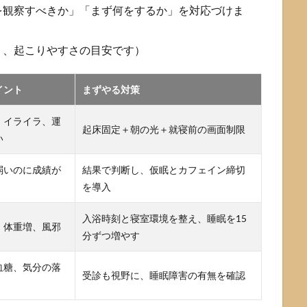
を観察すべきか」「まず何をするか」を対応づけま
く、起こりやすさの目安です）
イント
まずやる対策
、イライラ、運
起床固定＋朝の光＋就寝前の画面制限
い
弱いのに成績が
結果で判断し、仮眠とカフェイン締切
を導入
入浴時刻と寝室環境を整え、睡眠を15
、体重増、風邪
分ずつ増やす
血糖、気分の落
受診も視野に、睡眠障害の有無を確認