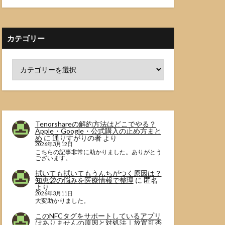
カテゴリー
Tenorshareの解約方法はどこでやる？
Apple・Google・公式購入の止め方まと
め
に
通りすがりの者
より
2026年3月12日
こちらの記事非常に助かりました。ありがとう
ございます。
拭いても拭いてもうんちがつく原因は？
知恵袋の悩みを医療情報で整理
に
匿名
より
2026年3月11日
大変助かりました。
このNFCタグをサポートしているアプリ
はありませんの原因と対処法｜放置可否