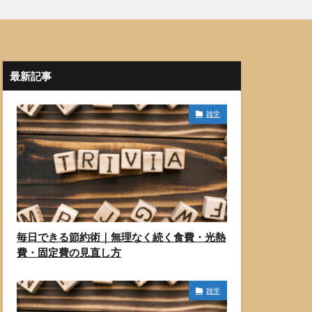
最新記事
雑学
毎日できる節約術｜無理なく続く食費・光熱
費・固定費の見直し方
雑学