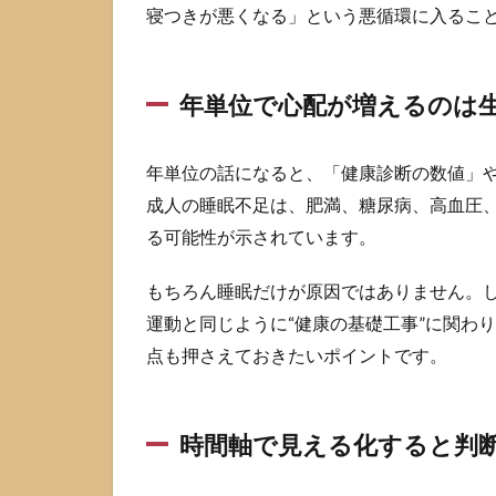
する
寝つきが悪くなる」という悪循環に入ること
と判
断が
速く
年単位で心配が増えるのは
なる
2
1日
年単位の話になると、「健康診断の数値」
4時
成人の睡眠不足は、肥満、糖尿病、高血圧
間
る可能性が示されています。
睡
眠
で
もちろん睡眠だけが原因ではありません。
も
運動と同じように“健康の基礎工事”に関わ
平
気
点も押さえておきたいポイントです。
な
人
は
時間軸で見える化すると判
い
る
の