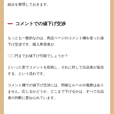
ンス
組みを整理しておきます。
別に
ルー
ルを
決め
コメントでの値下げ交渉
る
3.2
もっとも一般的なのは、商品ページのコメント欄を使った値
値下
げ可
下げ交渉です。購入希望者が、
能ラ
イン
〇〇円までお値下げ可能でしょうか？
の決
め方
（簡
といった形でコメントを投稿し、それに対して出品者が返信
易利
する、という流れです。
益計
算）
コメント欄での値下げ交渉には、明確なルールや義務はあり
3.3
ません。応じるかどうか、どこまで下げるかは、すべて出品
コメ
ント
者の判断に委ねられています。
欄・
プロ
フィ