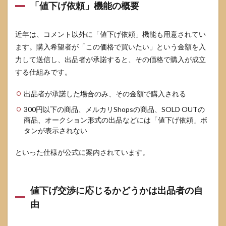
ール
「値下げ依頼」機能の概要
への
明記
の仕
近年は、コメント以外に「値下げ依頼」機能も用意されてい
方
ます。購入希望者が「この価格で買いたい」という金額を入
4
力して送信し、出品者が承諾すると、その価格で購入が成立
シー
する仕組みです。
ン
別：
値下
出品者が承諾した場合のみ、その金額で購入される
げ交
300円以下の商品、メルカリShopsの商品、SOLD OUTの
渉へ
の
商品、オークション形式の出品などには「値下げ依頼」ボ
「う
タンが表示されない
ま
い」
といった仕様が公式に案内されています。
返信
テン
プレ
集
値下げ交渉に応じるかどうかは出品者の自
4.1
由
1. 快
く値