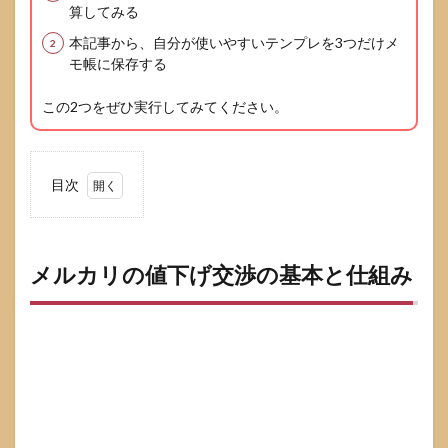
算してみる
本記事から、自分が使いやすいテンプレを3つだけメ
モ帳に保存する
この2つをぜひ実行してみてください。
目次
1
メル
カリ
の値
メルカリの値下げ交渉の基本と仕組み
下げ
交渉
の基
本と
仕組
み
1.1
コメ
ント