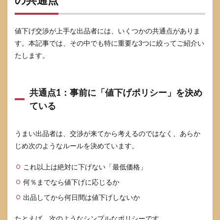
合
4.4
値下げ交渉が上手な出品者には、いくつかの共通点がありま
4. し
す。本記事では、その中でも特に重要な3つに絞ってご紹介い
つこ
い交
たします。
渉・
トラ
ブル
を避
共通点1：事前に「値下げポリシー」を決め
けた
ている
い場
合
5
うまい出品者は、交渉が来てから考えるのではなく、あらか
購入
じめ次のようなルールを決めています。
者か
ら見
て
これ以上は絶対に下げない「最低価格」
「う
何％までなら値下げに応じるか
まい
出品
出品してから何日間は値下げしないか
者」
に見
たとえば、次のようなシンプルなポリシーです。
える