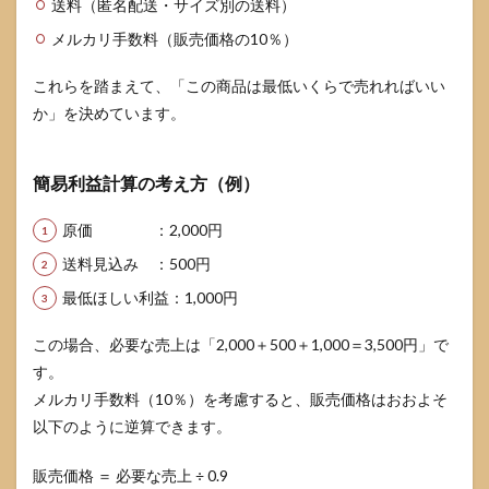
送料（匿名配送・サイズ別の送料）
6
NG
メルカリ手数料（販売価格の10％）
例か
ら学
これらを踏まえて、「この商品は最低いくらで売れればいい
ぶ
『損
か」を決めています。
をす
る対
応』
簡易利益計算の考え方（例）
パタ
ーン
原価 ：2,000円
6.1
送料見込み ：500円
無
視・
最低ほしい利益：1,000円
ぶっ
きら
この場合、必要な売上は「2,000＋500＋1,000＝3,500円」で
ぼう
な返
す。
信が
メルカリ手数料（10％）を考慮すると、販売価格はおおよそ
招く
悪影
以下のように逆算できます。
響
販売価格 ＝ 必要な売上 ÷ 0.9
6.2