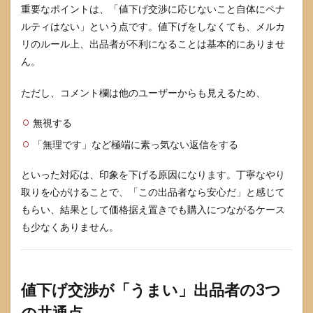
下げ
重要なポイントは、「値下げ交渉に応じないこと自体にペナ
に応
ルティはない」という点です。値下げをしなくても、メルカ
じる
場合
リのルール上、出品者が不利になることは基本的にありませ
ん。
4.2
2. 一
部だ
ただし、コメント欄は他のユーザーからも見えるため、
け値
下げ
無視する
に応
じる
「無理です」など極端に素っ気ない返信をする
場合
（希
といった対応は、印象を下げる原因になります。丁寧なやり
望額
まで
取りを心がけることで、「この出品者なら安心だ」と感じて
は下
もらい、結果として価格据え置きでも購入につながるケース
げな
も少なくありません。
い）
4.3
3. 丁
寧に
値下げ交渉が「うまい」出品者の3つ
お断
りす
の共通点
る場