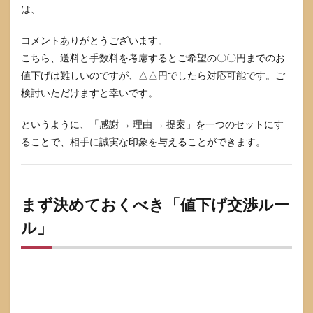
る3つ
は、
の数
字
コメントありがとうございます。
7.2
こちら、送料と手数料を考慮するとご希望の〇〇円までのお
交渉
値下げは難しいのですが、△△円でしたら対応可能です。ご
が来
検討いただけますと幸いです。
たと
きに
確認
というように、「感謝 → 理由 → 提案」を一つのセットにす
する3
ることで、相手に誠実な印象を与えることができます。
ステ
ップ
7.3
プロ
まず決めておくべき「値下げ交渉ルー
フィ
ー
ル」
ル・
商品
説明
に追
記し
てお
きた