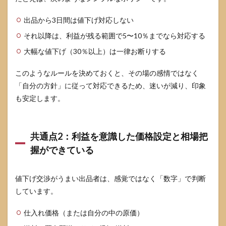
一言
工夫
出品から3日間は値下げ対応しない
5.1
それ以降は、利益が残る範囲で5〜10％までなら対応する
交渉
大幅な値下げ（30％以上）は一律お断りする
に応
じる
とき
このようなルールを決めておくと、その場の感情ではなく
の一
「自分の方針」に従って対応できるため、迷いが減り、印象
言プ
も安定します。
ラス
5.2
断る
とき
共通点2：利益を意識した価格設定と相場把
でも
握ができている
印象
を悪
くし
値下げ交渉がうまい出品者は、感覚ではなく「数字」で判断
ない
クッ
しています。
ショ
ン言
仕入れ価格（または自分の中の原価）
葉