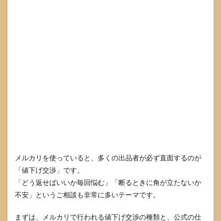
謝＋
理由
＋提
案」
の型
にな
って
いる
3
まず
決め
てお
くべ
き
「値
下げ
交渉
メルカリを使っていると、多くの出品者が必ず直面するのが
ルー
「値下げ交渉」です。
ル」
「どう返せばいいか毎回悩む」「断るときに角が立たないか
3.1
不安」というご相談も非常に多いテーマです。
出品
者の
スタ
まずは、メルカリで行われる値下げ交渉の種類と、公式の仕