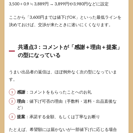
安易
3,500 ÷ 0.9 ≒ 3,889円 → 3,899円や3,980円などに設定
な大
幅値
ここから「3,600円までは値下げOK」といった最低ラインを
下げ
決めておけば、交渉が来たときに迷いにくくなります。
が招
くデ
メリ
ット
共通点3：コメントが「感謝＋理由＋提案」
7
の型になっている
今日
から
実践
うまい出品者の返信は、ほぼ例外なく次の型になっていま
でき
るチ
す。
ェッ
クリ
感謝
：コメントをもらったことへのお礼
スト
理由
：値下げ可否の理由（手数料・送料・出品直後な
7.1
ど）
値下
げ交
提案
：承諾する金額、もしくは丁寧なお断り
渉前
に確
たとえば、希望額には届かないが一部値下げに応じる場合
認す