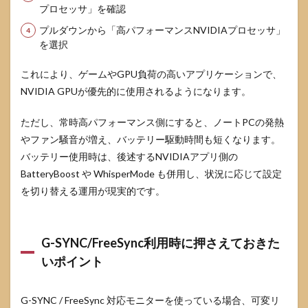
プロセッサ」を確認
き
プルダウンから「高パフォーマンスNVIDIAプロセッサ」
6.2
を選択
ティ
アリ
ン
これにより、ゲームやGPU負荷の高いアプリケーションで、
グ・
NVIDIA GPUが優先的に使用されるようになります。
スタ
ッタ
ーが
ただし、常時高パフォーマンス側にすると、ノートPCの発熱
気に
やファン騒音が増え、バッテリー駆動時間も短くなります。
なる
バッテリー使用時は、後述するNVIDIAアプリ側の
とき
BatteryBoost や WhisperMode も併用し、状況に応じて設定
6.3
を切り替える運用が現実的です。
コン
トロ
ール
パネ
G-SYNC/FreeSync利用時に押さえておきた
ルが
開か
いポイント
な
い・
項目
G-SYNC / FreeSync 対応モニターを使っている場合、可変リ
が表