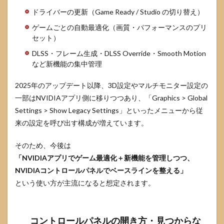
け：
最大
ドライバーの更新（Game Ready / Studio の切り替え）
FPSと
ゲームごとの自動最適化（画質・パフォーマンスのプリ
低遅
セット）
延を
狙う
DLSS・フレーム生成・DLSS Override・Smooth Motion
おす
など新機能の集中管理
すめ
設定
2025年のアップデート以降、3D設定やマルチモニター設定の
4.2
一部はNVIDIAアプリ側に移りつつあり、「Graphics > Global
高画
質シ
Settings > Show Legacy Settings」といったメニューから従
ング
来の設定を呼び出す構成が増えています。
ルプ
レ
イ・
そのため、今後は
MMO
「NVIDIAアプリでゲーム最適化＋新機能を管理しつつ、
向
NVIDIAコントロールパネルでベースラインを整える」
け：
画質
という使い方が主流になると想定されます。
と滑
らか
さの
バラ
コントロールパネルの開き方・見つからな