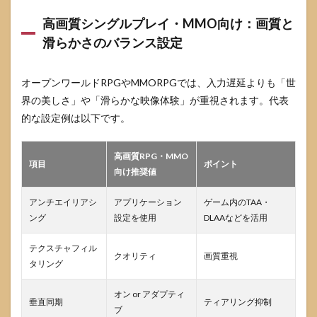
高画質シングルプレイ・MMO向け：画質と
滑らかさのバランス設定
オープンワールドRPGやMMORPGでは、入力遅延よりも「世
界の美しさ」や「滑らかな映像体験」が重視されます。代表
的な設定例は以下です。
高画質RPG・MMO
項目
ポイント
向け推奨値
アンチエイリアシ
アプリケーション
ゲーム内のTAA・
ング
設定を使用
DLAAなどを活用
テクスチャフィル
クオリティ
画質重視
タリング
オン or アダプティ
垂直同期
ティアリング抑制
ブ