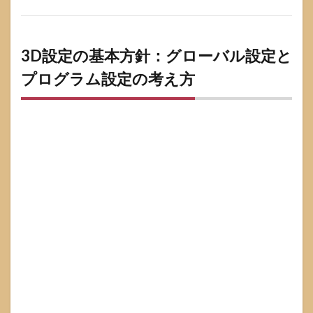
調整
とク
リエ
イテ
3D設定の基本方針：グローバル設定と
ィブ
用途
プログラム設定の考え方
の注
意点
7.3
設定
のエ
クス
ポー
ト・
バッ
クア
ップ
と環
境移
行
8
注意
点・