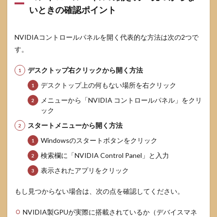
ンス
いときの確認ポイント
設定
4.3
クリ
NVIDIAコントロールパネルを開く代表的な方法は次の2つで
エイ
す。
ティ
ブ用
デスクトップ右クリックから開く方法
途向
け：
デスクトップ上の何もない場所を右クリック
安定
性と
メニューから「NVIDIA コントロールパネル」をクリ
再現
ック
性重
視の
スタートメニューから開く方法
設定
Windowsのスタートボタンをクリック
4.4
検索欄に「NVIDIA Control Panel」と入力
ゲー
ミン
表示されたアプリをクリック
グノ
ート
もし見つからない場合は、次の点を確認してください。
PC向
け：
AC接
NVIDIA製GPUが実際に搭載されているか（デバイスマネ