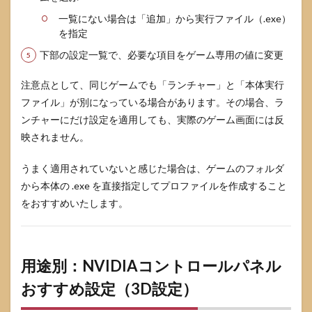
設定
一覧にない場合は「追加」から実行ファイル（.exe）
を見
を指定
直せ
ば良
下部の設定一覧で、必要な項目をゲーム専用の値に変更
いで
す
注意点として、同じゲームでも「ランチャー」と「本体実行
か？
ファイル」が別になっている場合があります。その場合、ラ
9.5
ンチャーにだけ設定を適用しても、実際のゲーム画面には反
Q5. ド
ライ
映されません。
バー
更新
うまく適用されていないと感じた場合は、ゲームのフォルダ
のた
から本体の .exe を直接指定してプロファイルを作成すること
びに
設定
をおすすめいたします。
をや
り直
す必
要は
あり
用途別：NVIDIAコントロールパネル
ます
おすすめ設定（3D設定）
か？
9.6