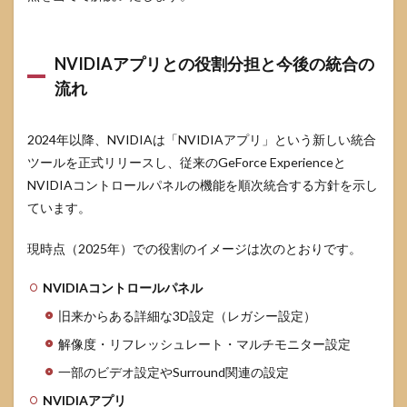
ムご
との
プロ
ファ
NVIDIAアプリとの役割分担と今後の統合の
イル
流れ
設定
の作
り方
と注
2024年以降、NVIDIAは「NVIDIAアプリ」という新しい統合
意点
ツールを正式リリースし、従来のGeForce Experienceと
4
用
NVIDIAコントロールパネルの機能を順次統合する方針を示し
途別：
ています。
NVIDIA
コント
現時点（2025年）での役割のイメージは次のとおりです。
ロール
パネル
おすす
NVIDIAコントロールパネル
め設定
（3D設
旧来からある詳細な3D設定（レガシー設定）
定）
解像度・リフレッシュレート・マルチモニター設定
4.1
一部のビデオ設定やSurround関連の設定
競技
FPS向
NVIDIAアプリ