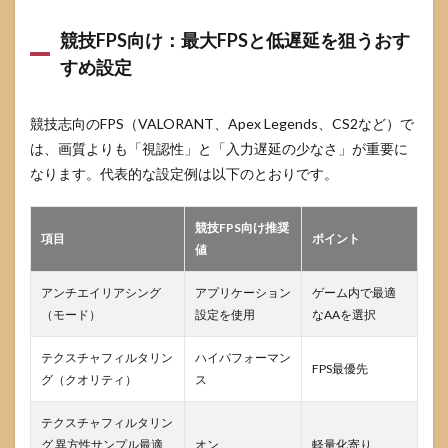
Q6.
G-
競技FPS向け：最大FPSと低遅延を狙うおす
SYNC
すめ設定
対応
モニ
ター
競技志向のFPS（VALORANT、Apex Legends、CS2など）で
使用
時、
は、画質よりも「視認性」と「入力遅延の少なさ」が重要に
垂直
なります。代表的な設定例は以下のとおりです。
同期
はオ
ン・
競技FPS向け推奨
オフ
項目
ポイント
どち
値
らが
良い
アンチエイリアシング
アプリケーション
ゲーム内で最適
です
（モード）
設定を使用
なAAを選択
か？
テクスチャフィルタリン
ハイパフォーマン
FPS最優先
グ（クオリティ）
ス
テクスチャフィルタリン
グ 異方性サンプル最適
オン
軽量化寄り