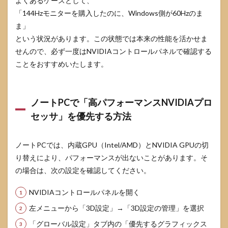
よくあるケースとして、
トラ
「144Hzモニターを購入したのに、Windows側が60Hzのま
ブル
シュ
ま」
ーテ
という状況があります。この状態では本来の性能を活かせま
ィン
せんので、必ず一度はNVIDIAコントロールパネルで確認する
グ：
あり
ことをおすすめいたします。
がち
な症
状と
見直
ノートPCで「高パフォーマンスNVIDIAプロ
すべ
セッサ」を優先する方法
き項
目
6.1
ノートPCでは、内蔵GPU（Intel/AMD）とNVIDIA GPUの切
カク
り替えにより、パフォーマンスが出ないことがあります。そ
つ
の場合は、次の設定を確認してください。
き・
フレ
ーム
NVIDIAコントロールパネルを開く
ドロ
ップ
左メニューから「3D設定」→「3D設定の管理」を選択
が出
「グローバル設定」タブ内の「優先するグラフィックス
ると