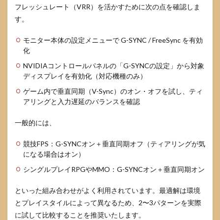
示さ
フレッシュレート（VRR）を活かすために次の点を確認しま
れな
す。
いと
き
モニター本体の設定メニューで G-SYNC / FreeSync を有効
7
応用
化
編：マルチ
NVIDIAコントロールパネルの「G-SYNCの設定」から対象
モニター・
Surround・
ディスプレイを有効化（対応機種のみ）
色調整など
ゲーム内で垂直同期（V-Sync）のオン・オフを試し、ティ
7.1
マ
アリングと入力遅延のバランスを確認
ルチモニ
ター・
一般的には、
NVIDIA
Surround
競技FPS：G-SYNCオン＋垂直同期オフ（ティアリングが気
の設定ポ
になる場合はオン）
イント
シングルプレイRPGやMMO：G-SYNCオン＋垂直同期オン
7.2
色温
度・
といった組み合わせがよく利用されています。最適解は環境
ガン
とプレイスタイルによって異なるため、2〜3パターンを実際
マな
に試して比較することを推奨いたします。
どの