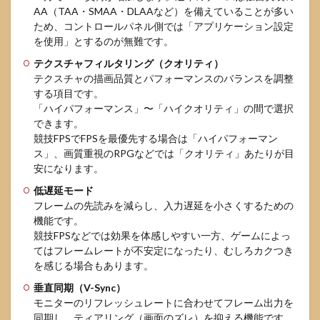
イバ
AA（TAA・SMAA・DLAAなど）を備えていることが多い
ー更
ため、コントロールパネル側では「アプリケーション設定
新時
を使用」とするのが無難です。
の設
定リ
テクスチャフィルタリング（クオリティ）
セッ
テクスチャの描画品質とパフォーマンスのバランスを調整
トと
管理
する項目です。
方法
「ハイパフォーマンス」〜「ハイクオリティ」の間で選択
できます。
8.3
競技FPSでFPSを最優先する場合は「ハイパフォーマン
元に
ス」、画質重視のRPGなどでは「クオリティ」あたりが目
戻す
安になります。
手順
と
低遅延モード
「や
フレームの先読みを減らし、入力遅延を小さくするための
りす
ぎな
機能です。
い」
競技FPSなどでは効果を体感しやすい一方、ゲームによっ
ため
てはフレームレートが不安定になったり、むしろカクつき
のル
を感じる場合もあります。
ール
垂直同期（V-Sync）
9
よ
モニターのリフレッシュレートに合わせてフレーム出力を
くある質
同期し、ティアリング（画面のズレ）を抑える機能です。