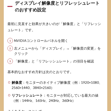
ディスプレイ解像度とリフレッシュレート
べきゲ
ーム最
のおすすめ設定
適化と
ドライ
バー設
最初に見直すと効果が大きいのが「解像度」と「リフレッシ
定
ュレート」です。
5.2
DLSS
NVIDIAコントロールパネルを開く
Override
左メニューから「ディスプレイ」→「解像度の変更」を
とコント
ロールパ
クリック
ネル設定
「解像度」と「リフレッシュレート」の項目を確認
の相乗効
果
基本的なおすすめ方針は次のとおりです。
5.3
Smooth
解像度
：モニターのネイティブ解像度（例：1920×1080、
Motionや
2560×1440、3840×2160）
BatteryBoost
などノート
リフレッシュレート
：モニターが対応している最大の値
PC向け機能
（例：144Hz、165Hz、240Hz、360Hz）
の使い分け
6