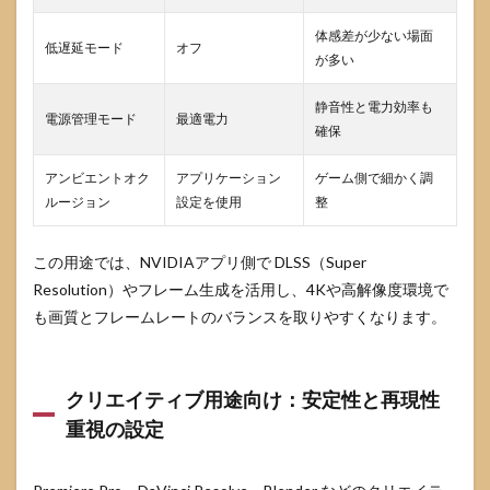
体感差が少ない場面
低遅延モード
オフ
が多い
静音性と電力効率も
電源管理モード
最適電力
確保
アンビエントオク
アプリケーション
ゲーム側で細かく調
ルージョン
設定を使用
整
この用途では、NVIDIAアプリ側で DLSS（Super
Resolution）やフレーム生成を活用し、4Kや高解像度環境で
も画質とフレームレートのバランスを取りやすくなります。
クリエイティブ用途向け：安定性と再現性
重視の設定