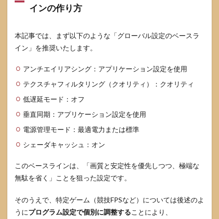
インの作り方
いの
です
が、
最低
本記事では、まず以下のような「グローバル設定のベースラ
限ど
イン」を推奨いたします。
の設
定だ
アンチエイリアシング：アプリケーション設定を使用
け真
似す
テクスチャフィルタリング（クオリティ）：クオリティ
れば
良い
低遅延モード：オフ
です
垂直同期：アプリケーション設定を使用
か？
電源管理モード：最適電力または標準
9.3
Q3.
シェーダキャッシュ：オン
DLSS
やフ
このベースラインは、「画質と安定性を優先しつつ、極端な
レー
ム生
無駄を省く」ことを狙った設定です。
成と
低遅
そのうえで、特定ゲーム（競技FPSなど）については後述のよ
延モ
ード
うに
プログラム設定で個別に調整する
ことにより、
は同