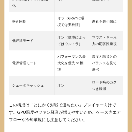
化
オフ（G-SYNC環
垂直同期
遅延を最小限に
境では要検証）
オン（環境によっ
マウス・キー入
低遅延モード
てはウルトラ）
力の応答性重視
パフォーマンス最
温度と騒音との
電源管理モード
大化を優先 or 標
バランスを見て
準
選択
ロード時のカク
シェーダキャッシュ
オン
つき軽減
この構成は「とにかく対戦で勝ちたい」プレイヤー向けで
す。GPU温度やファン騒音が増えやすいため、ケース内エア
フローや冷却環境にも注意してください。