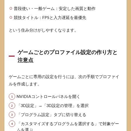
時に
普段使い・一般ゲーム：安定した画質と動作
有効
にし
競技タイトル：FPSと入力遅延を最優先
ても
問題
という住み分けがしやすくなります。
あり
ませ
ん
か？
ゲームごとのプロファイル設定の作り方と
9.4
注意点
Q4. ノ
ート
PCで
ゲームごとに専用の設定を行うには、次の手順でプロファイ
バッ
テリ
ルを作成します。
ー駆
動時
NVIDIAコントロールパネルを開く
に急
激に
「3D設定」→「3D設定の管理」を選択
重く
「プログラム設定」タブに切り替える
なる
の
「カスタマイズするプログラムを選択する」で対象ゲー
は、
ムを選ぶ
どの