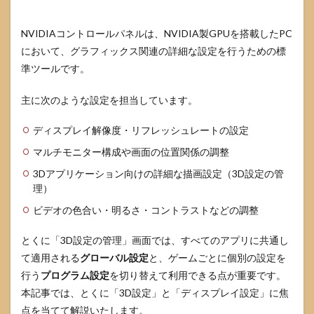
理」
の見
方と
NVIDIAコントロールパネルは、NVIDIA製GPUを搭載したPC
重要
において、グラフィックス関連の詳細な設定を行うための標
項目
準ツールです。
の意
味
主に次のような設定を担当しています。
3.2
グロ
ディスプレイ解像度・リフレッシュレートの設定
ーバ
ル設
マルチモニター構成や画面の位置関係の調整
定を
どう
3Dアプリケーション向けの詳細な描画設定（3D設定の管
決め
理）
る
か：
ビデオの色合い・明るさ・コントラストなどの調整
ベー
スラ
とくに「3D設定の管理」画面では、すべてのアプリに共通し
イン
の作
て適用される
グローバル設定
と、ゲームごとに個別の設定を
り方
行う
プログラム設定
を切り替えて利用できる点が重要です。
3.3
本記事では、とくに「3D設定」と「ディスプレイ設定」に焦
ゲー
点を当てて解説いたします。