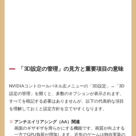
リス
クと
安全
に試
すた
めの
チェ
ック
リス
ト
8.1
消費
「3D設定の管理」の見方と重要項目の意味
電
力・
発
NVIDIAコントロールパネル左メニューの「3D設定」→「3D
熱・
設定の管理」を開くと、多数のオプションが表示されます。
ファ
ン騒
すべてを暗記する必要はありませんが、以下の代表的な項目
音へ
を理解しておくと設定方針を立てやすくなります。
の影
響
アンチエイリアシング（AA）関連
8.2
画面のギザギザを滑らかにする機能です。画質が向上する
ドラ
一方でGPU負荷が増加します。近年のゲームは独自実装の