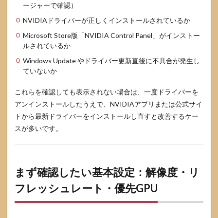
続時
ージャーで確認）
とバ
ッテ
NVIDIAドライバーが正しくインストールされているか
リー
Microsoft Store版「NVIDIA Control Panel」がインストー
駆動
時の
ルされているか
切り
Windows Update やドライバー更新直後に不具合が発生し
替え
ていないか
方
5
これらを確認しても表示されない場合は、一度ドライバーを
NVIDIA
アンインストールしたうえで、NVIDIAアプリまたは公式サイ
アプリと
の組み合
トから最新ドライバーをインストールし直すと改善するケー
わせ：
スが多いです。
DLSS
Override
や
Smooth
Motion
まず確認したい基本設定：解像度・リ
の活用
フレッシュレート・優先GPU
5.1
NVIDIA
アプリ
で行う