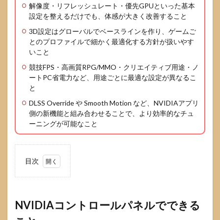
解像度・リフレッシュレート・優先GPUといった基本
設定を整えるだけでも、体感が大きく改善すること
3D設定はグローバルでベースラインを作り、ゲームご
とのプロファイルで細かく最適化する方針が扱いやす
いこと
競技FPS・高画質RPG/MMO・クリエイティブ用途・ノ
ートPC省電力など、用途ごとに最適な設定が異なるこ
と
DLSS Override や Smooth Motion など、NVIDIAアプリ
側の新機能と組み合わせることで、より効率的なチュ
ーニングが可能なこと
目次
1
NVIDIA
コント
ロール
NVIDIAコントロールパネルでできる
パネル
ででき