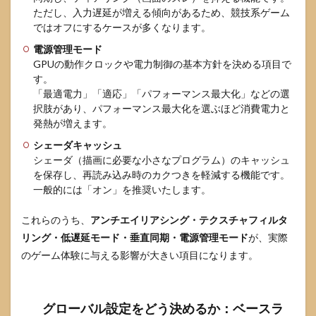
問
ただし、入力遅延が増える傾向があるため、競技系ゲーム
（FAQ）
ではオフにするケースが多くなります。
9.1
電源管理モード
Q1.
NVIDIA
GPUの動作クロックや電力制御の基本方針を決める項目で
コント
す。
ロール
「最適電力」「適応」「パフォーマンス最大化」などの選
パネル
択肢があり、パフォーマンス最大化を選ぶほど消費電力と
だけ設
発熱が増えます。
定すれ
ば、ゲ
シェーダキャッシュ
ーム内
シェーダ（描画に必要な小さなプログラム）のキャッシュ
設定は
を保存し、再読み込み時のカクつきを軽減する機能です。
触らな
一般的には「オン」を推奨いたします。
くて良
いです
か？
これらのうち、
アンチエイリアシング・テクスチャフィルタ
リング・低遅延モード・垂直同期・電源管理モード
9.2
が、実際
Q2. と
のゲーム体験に与える影響が大きい項目になります。
にか
くFPS
を最
大化
グローバル設定をどう決めるか：ベースラ
した