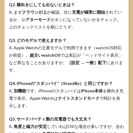
Q2. 横向きにしても出ないときは？
A. まず
クラウンが上
か確認。次に
充電が確実に開始
されてい
るか、
シアターモード
がオンになっていないかをチェック。
上のチェックリストを順にどうぞ。
Q3. どのモデルで使えますか？
A. Apple Watchの主要モデルで利用できます（watchOS対応
が前提）。
超古いwatchOS
では表記が「ベッドサイド表示」
など異なることがありますが、
［設定 → 一般］配下
にありま
す。
Q4. iPhoneの“スタンバイ”（StandBy）と同じですか？
A.
別機能
です。iPhoneのスタンバイは
iPhone本体
を横向き充
電で表示。Apple Watchは
ナイトスタンドモード
で時計を表
示します。
Q5. サードパーティ製の充電器でも大丈夫？
A.
角度と磁力が安定
していればOKな場合が多いですが、合わ