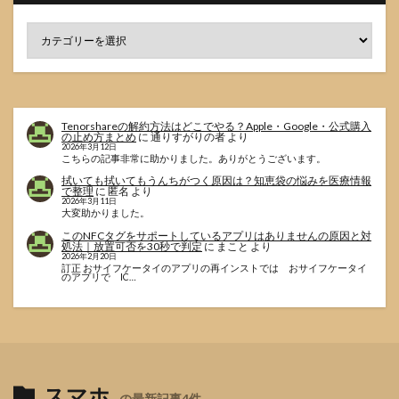
Tenorshareの解約方法はどこでやる？Apple・Google・公式購入
の止め方まとめ
に
通りすがりの者
より
2026年3月12日
こちらの記事非常に助かりました。ありがとうございます。
拭いても拭いてもうんちがつく原因は？知恵袋の悩みを医療情報
で整理
に
匿名
より
2026年3月11日
大変助かりました。
このNFCタグをサポートしているアプリはありませんの原因と対
処法｜放置可否を30秒で判定
に
まこと
より
2026年2月20日
訂正 おサイフケータイのアプリの再インストでは おサイフケータイ
のアプリで IC…
スマホ
の最新記事4件