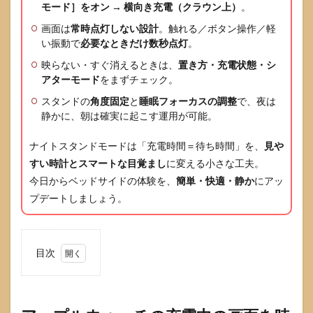
モード］をオン → 横向き充電（クラウン上）
。
画面は
常時点灯しない設計
。触れる／ボタン操作／軽
い振動で
必要なときだけ数秒点灯
。
映らない・すぐ消えるときは、
置き方・充電状態・シ
アターモード
をまずチェック。
スタンドの
角度固定
と
睡眠フォーカスの調整
で、夜は
静かに、朝は確実に起こす運用が可能。
ナイトスタンドモードは「充電時間＝待ち時間」を、
見や
すい時計とスマートな目覚まし
に変える小さな工夫。
今日からベッドサイドの体験を、
簡単・快適・静か
にアッ
プデートしましょう。
目次
1
アッ
プル
ウォ