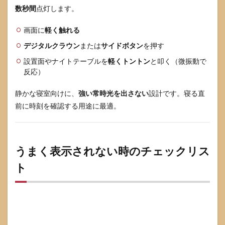
数秒間
点灯します。
画面に
軽く触れる
デジタルクラウン
または
サイドボタン
を押す
設置面やナイトテーブルを
軽くトントン
と叩く（微振動で
反応）
静かな寝室向けに、
強い常時光を出さない
設計です。寝る直
前に時刻を確認する用途に最適。
うまく表示されない時のチェックリス
ト