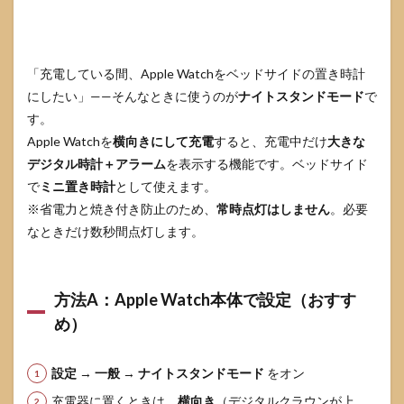
「充電している間、Apple Watchをベッドサイドの置き時計
にしたい」——そんなときに使うのが
ナイトスタンドモード
で
す。
Apple Watchを
横向きにして充電
すると、充電中だけ
大きな
デジタル時計＋アラーム
を表示する機能です。ベッドサイド
で
ミニ置き時計
として使えます。
※省電力と焼き付き防止のため、
常時点灯はしません
。必要
なときだけ数秒間点灯します。
方法A：Apple Watch本体で設定（おすす
め）
設定
→
一般
→
ナイトスタンドモード
をオン
充電器に置くときは、
横向き
（デジタルクラウンが上