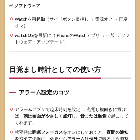
✅ ソフトウェア
Watchを
再起動
（サイドボタン長押し → 電源オフ → 再度
オン）
watchOS
を最新に（iPhoneのWatchアプリ → 一般 → ソフ
トウェア・アップデート）
目覚まし時計としての使い方
アラーム設定のコツ
アラーム
アプリで起床時刻を設定 → 充電し横向きに置け
ば、
朝は画面がやさしく点灯
し、
音または触覚
で起こして
くれます。
就寝時は
睡眠フォーカス
をオンにしておくと、
夜間の通知
を抑えて
快眠に。必要なら
アラームは例外
で鳴るよう調整