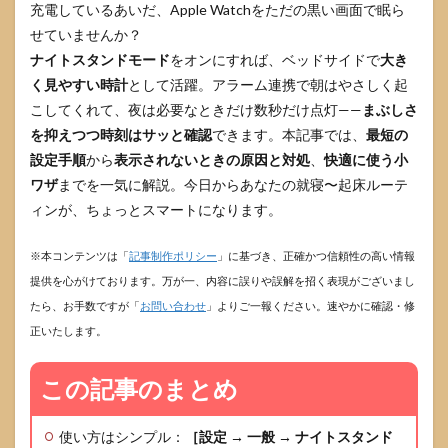
充電しているあいだ、Apple Watchをただの黒い画面で眠ら
せていませんか？
ナイトスタンドモード
をオンにすれば、ベッドサイドで
大き
く見やすい時計
として活躍。アラーム連携で朝はやさしく起
こしてくれて、夜は必要なときだけ数秒だけ点灯——
まぶしさ
を抑えつつ時刻はサッと確認
できます。本記事では、
最短の
設定手順
から
表示されないときの原因と対処
、
快適に使う小
ワザ
までを一気に解説。今日からあなたの就寝〜起床ルーテ
ィンが、ちょっとスマートになります。
※本コンテンツは「
記事制作ポリシー
」に基づき、正確かつ信頼性の高い情報
提供を心がけております。万が一、内容に誤りや誤解を招く表現がございまし
たら、お手数ですが「
お問い合わせ
」よりご一報ください。速やかに確認・修
正いたします。
この記事のまとめ
使い方はシンプル：
［設定 → 一般 → ナイトスタンド