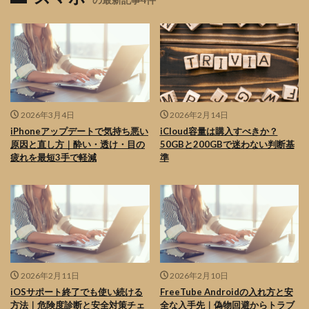
2026年3月4日
2026年2月14日
iPhoneアップデートで気持ち悪い
iCloud容量は購入すべきか？
原因と直し方｜酔い・透け・目の
50GBと200GBで迷わない判断基
疲れを最短3手で軽減
準
2026年2月11日
2026年2月10日
iOSサポート終了でも使い続ける
FreeTube Androidの入れ方と安
方法｜危険度診断と安全対策チェ
全な入手先｜偽物回避からトラブ