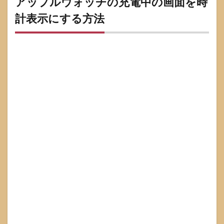
アップルウォッチの充電中の画面を時
ッチ
計表示にする方法
の充
電中
の画
面を
時計
表示
にす
る方
法
1.1
方法
A：
Apple
Watch
本体
で設
定
（お
すす
め）
1.2
方
法B：