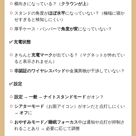
横向きになっている？（
クラウンが上
）
スタンドの角度が
ほぼ水平
になっていない？（極端に寝か
せすぎると検知しにくい）
厚手ケース・バンパーで
角度が変
になっていない？
✅ 充電状態
きちんと
充電マーク
が出ている？（マグネットが外れてい
ると表示されません）
非認証のワイヤレスパッド
や金属異物が干渉していない？
✅ 設定
設定 → 一般 → ナイトスタンドモード
がオン？
シアターモード
（お面アイコン）がオンだと点灯しにくい
→
オフ
に
おやすみモード／睡眠フォーカス
中は通知や点灯が抑制さ
れることあり → 必要に応じて調整