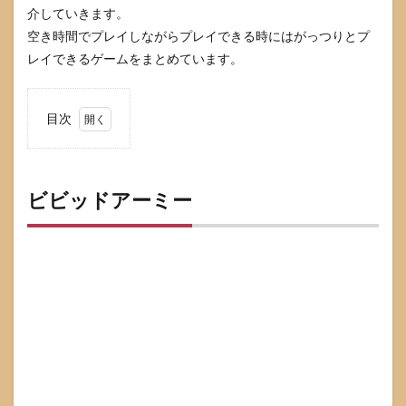
介していきます。
空き時間でプレイしながらプレイできる時にはがっつりとプ
レイできるゲームをまとめています。
目次
1
ビビ
ッド
アー
ビビッドアーミー
ミー
2
クイ
ーン
ズブ
レイ
ド
3
銀河
英雄
伝説