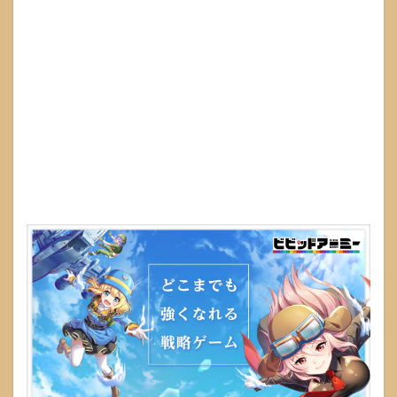
ペレ
ーシ
ョン
ズ
17
グラ
ンブ
ルー
ファ
ンタ
ジー
18
放置
少女