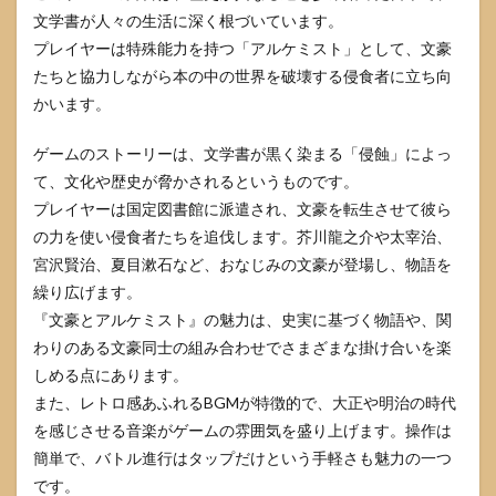
文学書が人々の生活に深く根づいています。
プレイヤーは特殊能力を持つ「アルケミスト」として、文豪
たちと協力しながら本の中の世界を破壊する侵食者に立ち向
かいます。
ゲームのストーリーは、文学書が黒く染まる「侵蝕」によっ
て、文化や歴史が脅かされるというものです。
プレイヤーは国定図書館に派遣され、文豪を転生させて彼ら
の力を使い侵食者たちを追伐します。芥川龍之介や太宰治、
宮沢賢治、夏目漱石など、おなじみの文豪が登場し、物語を
繰り広げます。
『文豪とアルケミスト』の魅力は、史実に基づく物語や、関
わりのある文豪同士の組み合わせでさまざまな掛け合いを楽
しめる点にあります。
また、レトロ感あふれるBGMが特徴的で、大正や明治の時代
を感じさせる音楽がゲームの雰囲気を盛り上げます。操作は
簡単で、バトル進行はタップだけという手軽さも魅力の一つ
です。