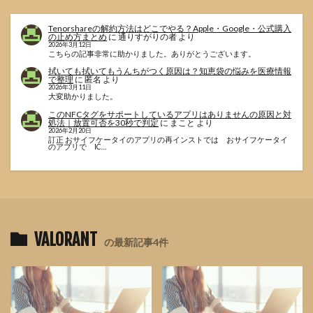
Tenorshareの解約方法はどこでやる？Apple・Google・公式購入
の止め方まとめ
に
通りすがりの者
より
2026年3月12日
こちらの記事非常に助かりました。ありがとうございます。
拭いても拭いてもうんちがつく原因は？知恵袋の悩みを医療情報
で整理
に
匿名
より
2026年3月11日
大変助かりました。
このNFCタグをサポートしているアプリはありませんの原因と対
処法｜放置可否を30秒で判定
に
まこと
より
2026年2月20日
訂正 おサイフケータイのアプリの再インストでは おサイフケータイ
のアプリで IC…
VALORANT
の最新記事4件