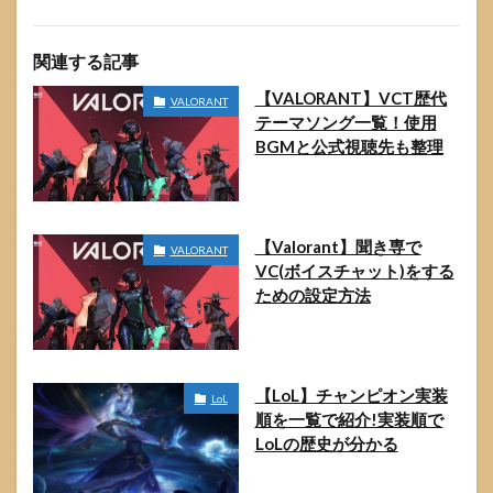
関連する記事
【VALORANT】VCT歴代
VALORANT
テーマソング一覧！使用
BGMと公式視聴先も整理
【Valorant】聞き専で
VALORANT
VC(ボイスチャット)をする
ための設定方法
【LoL】チャンピオン実装
LoL
順を一覧で紹介!実装順で
LoLの歴史が分かる