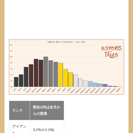
割合()内は全月か
ランク
らの変異
アイアン
3.2% (+1.1%)
1