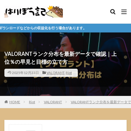
化を行う場合があります。
VALORANTランク分布を最新データで確認｜上
位％の早見と目標の立て方
2025年12月23日
VALORANT
,
Riot
HOME
Riot
VALORANT
VALORANTランク分布を最新データ