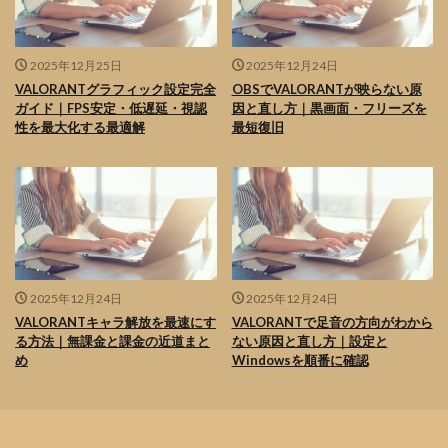
2025年12月25日
2025年12月24日
VALORANTグラフィック設定完全
OBSでVALORANTが映らない原
ガイド｜FPS安定・低遅延・視認
因と直し方｜黒画面・フリーズを
性を最大化する最適解
最短復旧
2025年12月24日
2025年12月24日
VALORANTキャラ解放を最速にす
VALORANTで足音の方向がわから
る方法｜無課金と課金の近道まと
ない原因と直し方｜設定と
め
Windowsを順番に確認