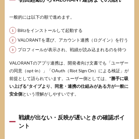
た情
報源
一般的には以下の順で進めます。
10.1
Riot
Games（VALORANT
Blitzをインストールして起動する
Support / Terms）
VALORANTを選び、アカウント連携（ログイン）を行う
10.2
Blitz
プロフィールが表示され、戦績が読み込まれるのを待つ
10.3
Tracker.gg
VALORANTのアプリ連携は、開発者向け文書でも「ユーザー
/
の同意（opt-in）」「OAuth（Riot Sign On）による検証」が
Overwolf
前提として語られています。ユーザー側としては、
“勝手に吸
い上げる”タイプより、同意・連携の仕組みがある方が一般に
安全側
という理解がしやすいです。
戦績が出ない・反映が遅いときの確認ポイ
ント