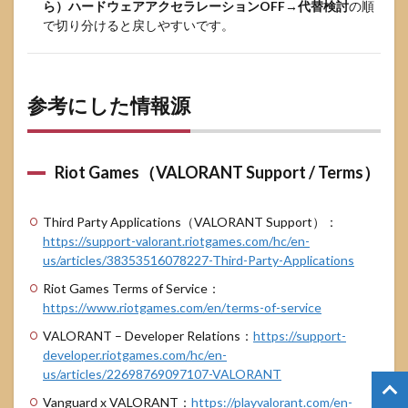
ら）ハードウェアアクセラレーションOFF→代替検討
の順
で切り分けると戻しやすいです。
参考にした情報源
Riot Games（VALORANT Support / Terms）
Third Party Applications（VALORANT Support）：
https://support-valorant.riotgames.com/hc/en-
us/articles/38353516078227-Third-Party-Applications
Riot Games Terms of Service：
https://www.riotgames.com/en/terms-of-service
VALORANT – Developer Relations：
https://support-
developer.riotgames.com/hc/en-
us/articles/22698769097107-VALORANT
Vanguard x VALORANT：
https://playvalorant.com/en-