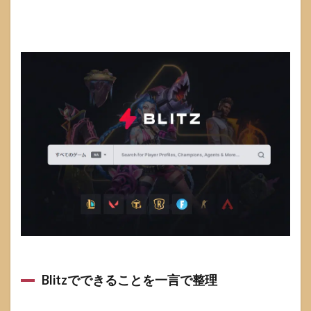
反映
が遅
いと
きの
確認
ポイ
ント
4
VALORANT
のBlitzオー
バーレイ設
定とおすす
め最小構成
4.1
最初
はオ
ーバ
ーレ
イ
OFF
で始
Blitzでできることを一言で整理
める
のが
失敗