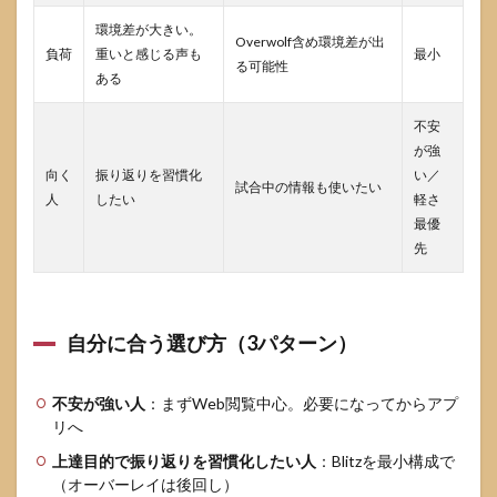
環境差が大きい。
Overwolf含め環境差が出
負荷
重いと感じる声も
最小
る可能性
ある
不安
が強
向く
振り返りを習慣化
い／
試合中の情報も使いたい
人
したい
軽さ
最優
先
自分に合う選び方（3パターン）
不安が強い人
：まずWeb閲覧中心。必要になってからアプ
リへ
上達目的で振り返りを習慣化したい人
：Blitzを最小構成で
（オーバーレイは後回し）