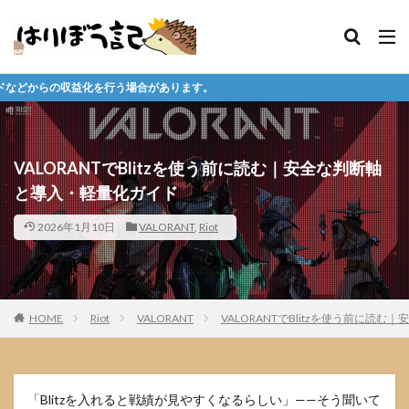
があります。
VALORANTでBlitzを使う前に読む｜安全な判断軸
と導入・軽量化ガイド
2026年1月10日
VALORANT
,
Riot
HOME
Riot
VALORANT
VALORANTでBlitzを使う前に読
「Blitzを入れると戦績が見やすくなるらしい」——そう聞いて