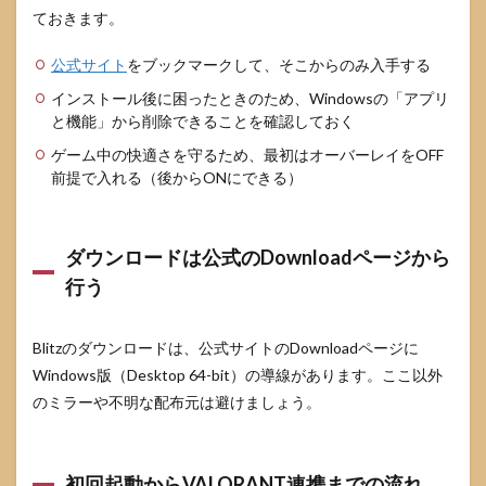
ておきます。
8.3
オー
公式サイト
をブックマークして、そこからのみ入手する
バー
レイ
インストール後に困ったときのため、Windowsの「アプリ
だけ
と機能」から削除できることを確認しておく
消せ
る？
ゲーム中の快適さを守るため、最初はオーバーレイをOFF
前提で入れる（後からONにできる）
8.4
重い
のが
どう
ダウンロードは公式のDownloadページから
して
行う
も解
決し
ない
Blitzのダウンロードは、公式サイトのDownloadページに
9
Windows版（Desktop 64-bit）の導線があります。ここ以外
まと
め
のミラーや不明な配布元は避けましょう。
10
参考
にし
初回起動からVALORANT連携までの流れ