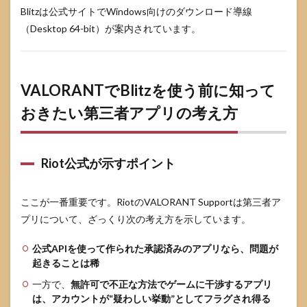
Blitzは公式サイトでWindows向けのダウンロード導線
5.3
（Desktop 64-bit）が案内されています。
広
告・
ポッ
プア
ップ
VALORANTでBlitzを使う前に知って
が気
にな
おきたい第三者アプリの考え方
ると
きの
考え
方
Riot公式が示すポイント
5.4
更新
ここが一番重要です。RiotのVALORANT Supportは第三者ア
され
な
プリについて、ざっくり次の考え方を示しています。
い・
戦績
公式APIを使って作られた承認済みのアプリなら、問題が
が反
起きることは稀
映さ
れな
一方で、
無許可で不正な方法でゲームに干渉するアプリ
いと
は、アカウントが“疑わしい挙動”としてフラグされ得る
きの