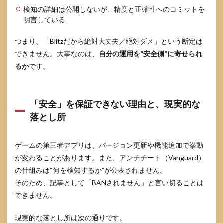
対処
検知の詳細は公開しないが、精度と正確性へのコミットを
明言している
6
VALORANT
でBlitzをや
つまり、「Blitzだから絶対大丈夫／絶対ダメ」という断定は
めたいとき
できません。大事なのは、
自分の運用を“安全側”に寄せられ
の停止方法
るか
です。
とアンイン
ストール
6.1
まず
「安全」を保証できない理由と、現実的な
は常
落とし所
駐停
止と
自動
ゲームの第三者アプリは、バージョン更新や機能追加で挙動
起動
オフ
が変わることがあります。また、アンチチート（Vanguard）
で“元
の仕組みは“何を検知するか”が公表されません。
に戻
す”
そのため、記事として「BANされません」と言い切ることは
できません。
6.2
アン
イン
現実的な落とし所は次の通りです。