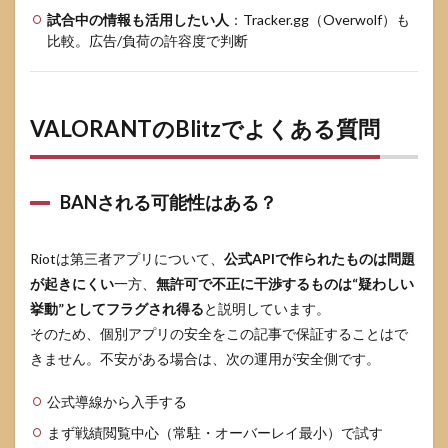
試合中の情報も活用したい人
：Tracker.gg（Overwolf）も
比較。広告/負荷の許容度で判断
VALORANTのBlitzでよくある質問
BANされる可能性はある？
Riotは第三者アプリについて、
公式APIで作られたものは問題
が起きにくい
一方、
無許可で不正に干渉するものは“疑わしい
挙動”としてフラグされ得る
と説明しています。
そのため、個別アプリの安全をこの記事で保証することはで
きません。不安がある場合は、次の運用が安全側です。
公式導線から入手する
まず戦績閲覧中心（常駐・オーバーレイ最小）で試す