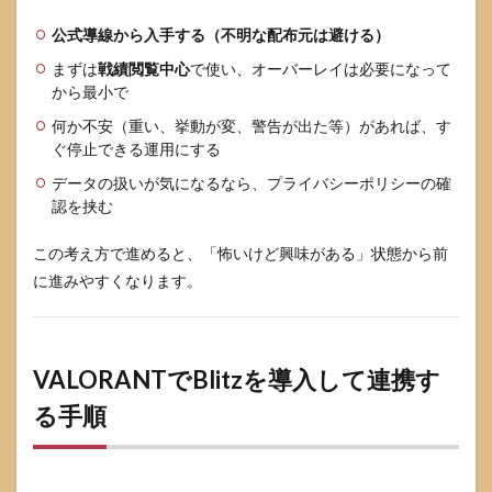
スト
ール
公式導線から入手する（不明な配布元は避ける）
の前
に確
まずは
戦績閲覧中心
で使い、オーバーレイは必要になって
認し
から最小で
たい
こと
何か不安（重い、挙動が変、警告が出た等）があれば、す
ぐ停止できる運用にする
6.3
アン
データの扱いが気になるなら、プライバシーポリシーの確
イン
認を挟む
スト
ール
この考え方で進めると、「怖いけど興味がある」状態から前
後に
に進みやすくなります。
「ま
だ出
る」
時の
対処
VALORANTでBlitzを導入して連携す
7
る手順
VALORANT
向け戦績ト
ラッカー比
較（Blitzと