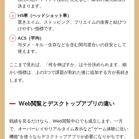
不具合が出
決まります。
るときの切
HS率（ヘッドショット率）
り分け手順
置きエイム、ストッピング、プリエイムの改善と結びつ
5.1
けやすい指標です。
まず
は“戻
ACS（平均）
せる
与ダメ・キル・生存などを含む関与度合いの目安として
順
使えます。
番”で
切り
ここまで見れば、「何を伸ばすか」は十分決められます。細
分け
る
かい指標は、上の3つで課題が割れた後に追加する方が長続き
します。
5.2
FPS低
下が
気に
Web閲覧とデスクトップアプリの違い
なる
とき
に見
るべ
戦績を見るだけなら、Web閲覧中心でも成立します。一方
きポ
で、オーバーレイやリアルタイム表示など“ゲーム体験に近い
イン
機能”を使うならデスクトップアプリが必要になりがちです。
ト