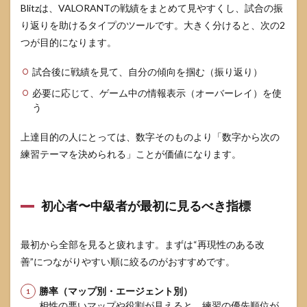
Blitzは、VALORANTの戦績をまとめて見やすくし、試合の振
しに
くい
り返りを助けるタイプのツールです。大きく分けると、次の2
つが目的になります。
4.2
オー
試合後に戦績を見て、自分の傾向を掴む（振り返り）
バー
レイ
必要に応じて、ゲーム中の情報表示（オーバーレイ）を使
を使
う
うな
ら“見
る項
上達目的の人にとっては、数字そのものより「数字から次の
目”を
練習テーマを決められる」ことが価値になります。
固定
する
4.3
初心者〜中級者が最初に見るべき指標
画面
配置
の考
え方
最初から全部を見ると疲れます。まずは“再現性のある改
善”につながりやすい順に絞るのがおすすめです。
5
VALORANT
勝率（マップ別・エージェント別）
でBlitzが重
い・邪魔・
相性の悪いマップや役割が見えると、練習の優先順位が