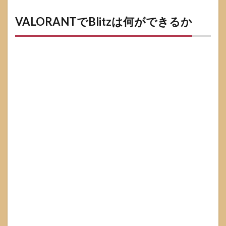
でBlitzは何
ができるか
VALORANTでBlitzは何ができるか
1.1
Blitz
でで
きる
こと
を一
言で
整理
1.2
初心
者〜
中級
者が
最初
に見
るべ
き指
標
1.3
Web