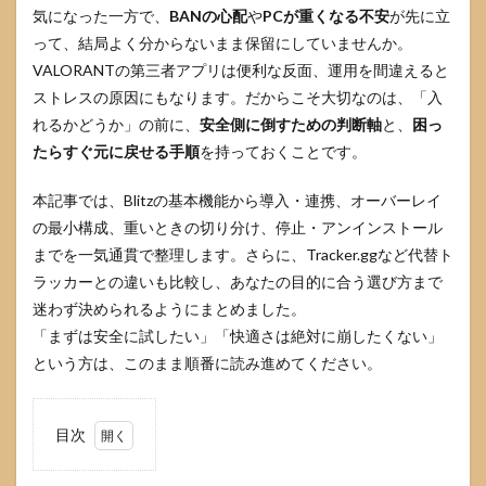
気になった一方で、
BANの心配
や
PCが重くなる不安
が先に立
って、結局よく分からないまま保留にしていませんか。
VALORANTの第三者アプリは便利な反面、運用を間違えると
ストレスの原因にもなります。だからこそ大切なのは、「入
れるかどうか」の前に、
安全側に倒すための判断軸
と、
困っ
たらすぐ元に戻せる手順
を持っておくことです。
本記事では、Blitzの基本機能から導入・連携、オーバーレイ
の最小構成、重いときの切り分け、停止・アンインストール
までを一気通貫で整理します。さらに、Tracker.ggなど代替ト
ラッカーとの違いも比較し、あなたの目的に合う選び方まで
迷わず決められるようにまとめました。
「まずは安全に試したい」「快適さは絶対に崩したくない」
という方は、このまま順番に読み進めてください。
目次
1
VALORANT