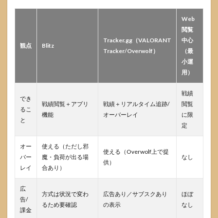
Web
閲覧
Tracker.gg（VALORANT
中心
観点
Blitz
Tracker/Overwolf）
（最
小運
用）
戦績
でき
戦績閲覧＋アプリ
戦績＋リアルタイム追跡/
閲覧
るこ
機能
オーバーレイ
に限
と
定
オー
使える（ただし邪
使える（Overwolf上で提
バー
魔・負荷が出る場
なし
供）
レイ
合あり）
広
方式は状況で変わ
広告あり／サブスクあり
ほぼ
告/
るため要確認
の表示
なし
課金