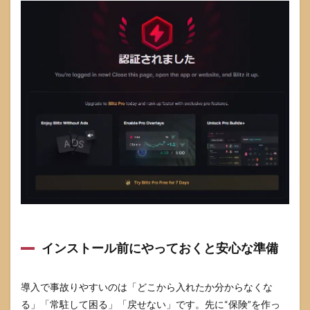
ター
ン）
8
VALORANT
のBlitzでよ
くある質問
8.1
BAN
され
る可
能性
はあ
る？
8.2
戦績
を他
人に
インストール前にやっておくと安心な準備
見ら
れな
いよ
うに
導入で事故りやすいのは「どこから入れたか分からなくな
でき
る」「常駐して困る」「戻せない」です。先に“保険”を作っ
る？