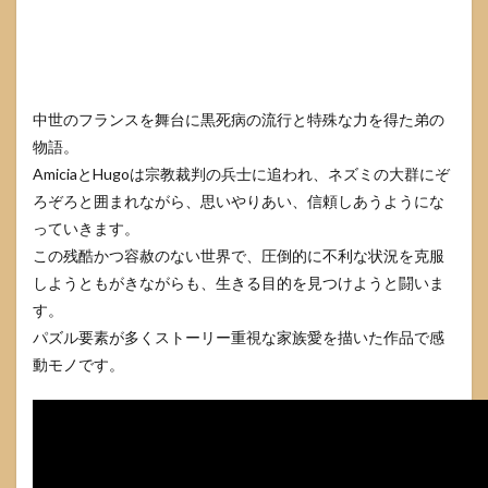
OZMAFIA!!
27
Fxxx Me
Royally!!
Horny
中世のフランスを舞台に黒死病の流行と特殊な力を得た弟の
Magical
物語。
Princess
AmiciaとHugoは宗教裁判の兵士に追われ、ネズミの大群にぞ
28
ろぞろと囲まれながら、思いやりあい、信頼しあうようにな
Nameless
~The one
っていきます。
thing you
この残酷かつ容赦のない世界で、圧倒的に不利な状況を克服
must
しようともがきながらも、生きる目的を見つけようと闘いま
recall~
す。
29
The
パズル要素が多くストーリー重視な家族愛を描いた作品で感
Men of
Yoshiwara:
動モノです。
Kikuya
30
剣が
君