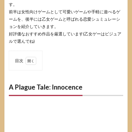
す。
前半は女性向けゲームとして可愛いゲームや手軽に遊べるゲ
ームを、後半には乙女ゲームと呼ばれる恋愛シュミュレーシ
ョンを紹介していきます。
好評価なおすすめ作品を厳選しています(乙女ゲーはビジュア
ルで選んでね)
目次
1
A
Plague
Tale:
Innocence
A Plague Tale: Innocence
2
GRIS
3
Tomb
Raider
4