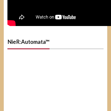
NieR:Automata™