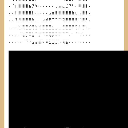
⠄⠈⡆⣿⣿⣿⣿⣦⡙⠳⠄⠄⠄⠄⠄⠄⢀⣠⣤⣀⣈⠙⠃⠄⠿⢇⣿⡇⠄
⠄⠄⡇⢿⣿⣿⣿⣿⡇⠄⠄⠄⠄⠄⣠⣶⣿⣿⣿⣿⣿⣿⣷⣆⡀⣼⣿⡇⠄
⠄⠄⢹⡘⣿⣿⣿⢿⣷⡀⠄⢀⣴⣾⣟⠉⠉⠉⠉⣽⣿⣿⣿⣿⠇⢹⣿⠃⠄
⠄⠄⠄⢷⡘⢿⣿⣎⢻⣷⠰⣿⣿⣿⣿⣦⣀⣀⣴⣿⣿⣿⠟⢫⡾⢸⡟⠄.
⠄⠄⠄⠄⠻⣦⡙⠿⣧⠙⢷⠙⠻⠿⢿⡿⠿⠿⠛⠋⠉⠄⠂⠘⠁⠞⠄⠄⠄
⠄⠄⠄⠄⠄⠈⠙⠑⣠⣤⣴⡖⠄⠿⣋⣉⣉⡁⠄⢾⣦⠄⠄⠄⠄⠄⠄⠄⠄