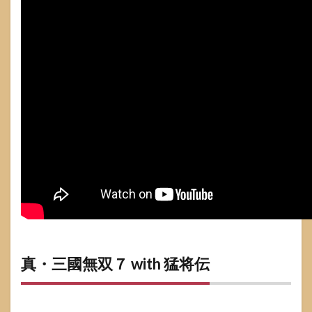
真・三國無双７ with 猛将伝