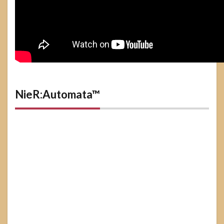
NieR:Automata™