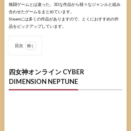
格闘ゲームとは違った、3Dな作品から様々なジャンルと組み
合わせたゲームをまとめています。
Steamには多くの作品がありますので、とくにおすすめの作
品をピックアップしています。
目次
1
四女神
オンライン
CYBER
DIMENSION
四女神オンライン CYBER
NEPTUNE
DIMENSION NEPTUNE
2
The
Slormancer
3
Monster
Hunter:
World
4
DARK