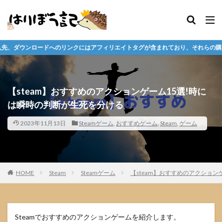
ンクにはアフィリエイトタグが含まれており、それらの購入や会員の成約、ダウン
【steam】おすすめのアクションゲーム15選!時に
は瞬時の判断が生死を分ける
2023年11月13日
Steamゲーム
,
おすすめゲーム
,
Steam
,
ゲーム
HOME
Steam
Steamゲーム
【steam】おすすめのアクショ
Steamでおすすめのアクションゲームを紹介します。