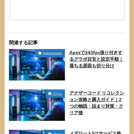
関連する記事
Apexで240fps張り付きす
ApexLegends
るグラボ目安と設定手順｜
落ちる原因も切り分け
アナザーコード リコレクシ
ゲーム
ョン攻略と購入ガイド｜2
つの物語・詰まり対策・ク
リア後
メダロットSはサービス終
ゲーム