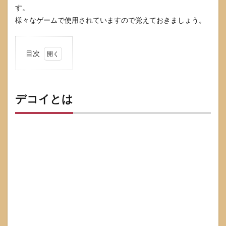
す。
様々なゲームで使用されていますので覚えておきましょう。
目次
1
デコ
イと
は
デコイとは