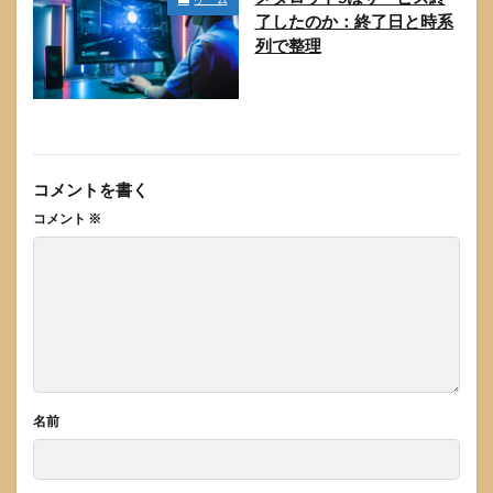
了したのか：終了日と時系
列で整理
コメントを書く
コメント
※
名前