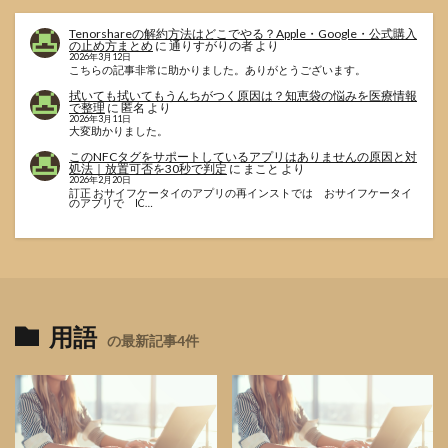
Tenorshareの解約方法はどこでやる？Apple・Google・公式購入
の止め方まとめ
に
通りすがりの者
より
2026年3月12日
こちらの記事非常に助かりました。ありがとうございます。
拭いても拭いてもうんちがつく原因は？知恵袋の悩みを医療情報
で整理
に
匿名
より
2026年3月11日
大変助かりました。
このNFCタグをサポートしているアプリはありませんの原因と対
処法｜放置可否を30秒で判定
に
まこと
より
2026年2月20日
訂正 おサイフケータイのアプリの再インストでは おサイフケータイ
のアプリで IC…
用語
の最新記事4件