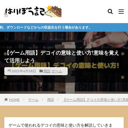
の収益化を行う場合があります。
【ゲーム用語】デコイの意味と使い方!意味を覚え
て活用しよう
2022年6月28日
用語
,
ゲーム
HOME
ゲーム
用語
【ゲーム用語】デコイの意味と使い方!意
ゲームで使われるデコイの意味と使い方を解説していきま