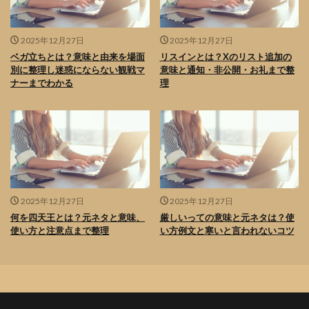
2025年12月27日
2025年12月27日
ベガ立ちとは？意味と由来を場面
リスインとは？Xのリスト追加の
別に整理し迷惑にならない観戦マ
意味と通知・非公開・お礼まで整
ナーまでわかる
理
2025年12月27日
2025年12月27日
何を四天王とは？元ネタと意味、
厳しいっての意味と元ネタは？使
使い方と注意点まで整理
い方例文と寒いと言われないコツ