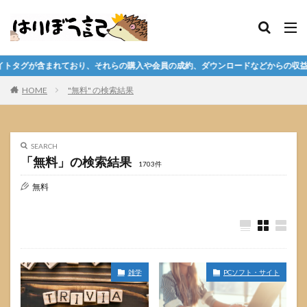
グが含まれており、それらの購入や会員の成約、ダウンロードなどからの収益化を
HOME
"無料" の検索結果
SEARCH
「無料」の検索結果
1703件
無料
雑学
PCソフト・サイト