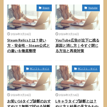
Steam
Youtube
2026年3月26日
2026年3月26日
Steam Relicsとは？使い
YouTube広告が左下に残る
方・安全性・Steam公式と
原因と消し方｜今すぐ閉じ
の違いを徹底整理
る方法と再発対策
PCソフト・サイト
PCソフト・サイト
2026年3月26日
2026年3月16日
お笑い16タイプ診断のおす
Lキャラタイプ診断とは？
すめは？無料で試せる診断
やり方と結果の見方をわか