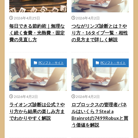
2026年4月25日
2026年4月2日
毎日できる節約術｜無理な
つながリンズ診断とは？や
く続く食費・光熱費・固定
り方・16タイプ一覧・相性
費の見直し方
の見方まで詳しく解説
PCソフト・サイト
PCソフト・サイト
2026年4月2日
2026年4月2日
ライオンズ診断は公式？や
ロブロックスの管理者パネ
り方から結果の楽しみ方ま
ルはいくら？Steal a
でわかりやすく解説
Brainrotの7499Robuxと買
う価値を解説