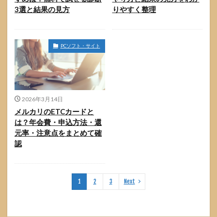
3選と結果の見方
りやすく整理
PCソフト・サイト
2026年3月14日
メルカリのETCカードと
は？年会費・申込方法・還
元率・注意点をまとめて確
認
1
2
3
Next